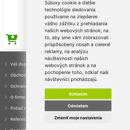
Súbory cookie a ďalšie
technológie sledovania
používame na zlepšenie
vášho zážitku z prehliadania
našich webových stránok, na
to, aby sme vám zobrazovali
3,17€
Cena od
prispôsobený obsah a cielené
reklamy, na analýzu
návštevnosti našich
Váš dopyt
webových stránok a na
pochopenie toho, odkiaľ naši
Obchodné podmienky
návštevníci prichádzajú.
Ochrana osobných údajov
Súhlasím
O firme
Odmietam
Potlač reklamných predmetov
Zmeniť moje nastavenia
Referencie