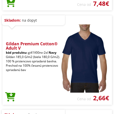
7,48€
Cena od
Skladom:
na dopyt
Gildan Premium Cotton®
Adult V
kód produktu:
gi41V00nv-2xl
Navy
Gildan 185,0 G/m2 (biela 180,0 G/m2).
100 % prstencovo spriadaná bavlna.
Prechod na 100% česanú prstencovo
spriadanú bav
2,66€
Cena od