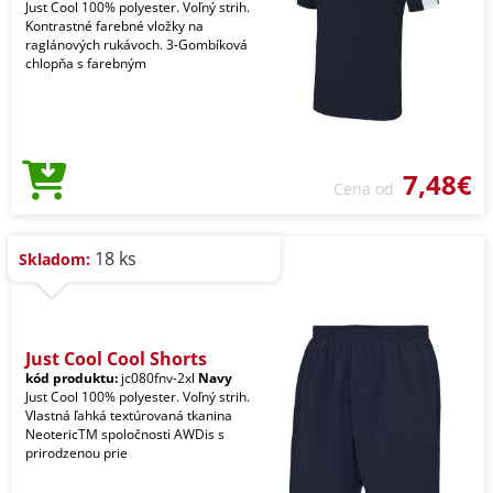
Just Cool 100% polyester. Voľný strih.
Kontrastné farebné vložky na
raglánových rukávoch. 3-Gombíková
chlopňa s farebným
7,48€
Cena od
18 ks
Skladom:
Just Cool Cool Shorts
kód produktu:
jc080fnv-2xl
Navy
Just Cool 100% polyester. Voľný strih.
Vlastná ľahká textúrovaná tkanina
NeotericTM spoločnosti AWDis s
prirodzenou prie