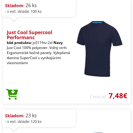
26 ks
Skladom:
- v ext. sklade: 100 ks
Just Cool Supercool
Performanc
kód produktu:
jc011fnv-2xl
Navy
Just Cool 100% polyester. Voľný strih.
Ergonomické bočné panely. Vylepšená
tkanina SuperCool s vynikajúcimi
vlastnosťami
7,48€
Cena od
23 ks
Skladom:
- v ext. sklade: 120 ks