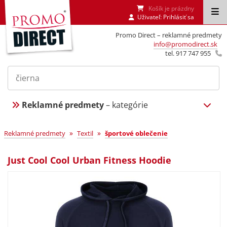
Košík je prázdny
Uživateľ:
Prihlásiť sa
Promo Direct – reklamné predmety
info@promodirect.sk
tel. 917 747 955
Reklamné predmety
– kategórie
»
»
Reklamné predmety
Textil
športové oblečenie
Just Cool Cool Urban Fitness Hoodie