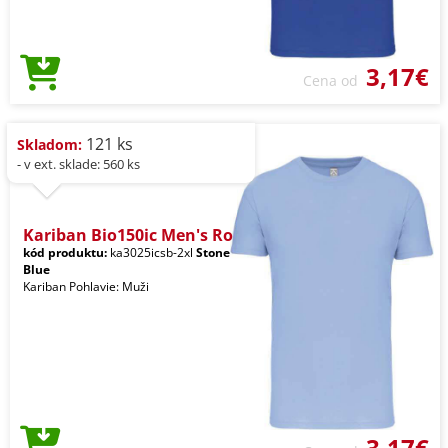
3,17€
Cena od
121 ks
Skladom:
- v ext. sklade: 560 ks
Kariban Bio150ic Men's Ro
kód produktu:
ka3025icsb-2xl
Stone
Blue
Kariban Pohlavie: Muži
3,17€