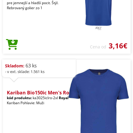
pre jemnejší a hladší pocit. Štýl.
Rebrovaný golier zo 1
3,16€
Cena od
63 ks
Skladom:
- v ext. sklade: 1.561 ks
Kariban Bio150ic Men's Ro
kód produktu:
ka3025iclro-2xl
Royal
Kariban Pohlavie: Muži