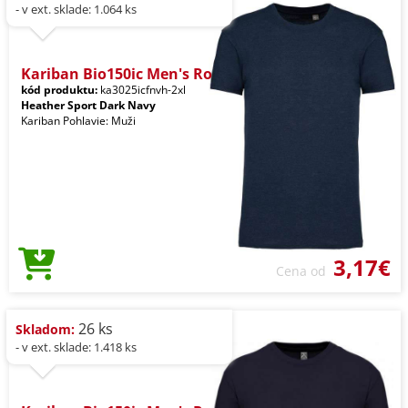
- v ext. sklade: 1.064 ks
Kariban Bio150ic Men's Ro
kód produktu:
ka3025icfnvh-2xl
Heather Sport Dark Navy
Kariban Pohlavie: Muži
3,17€
Cena od
26 ks
Skladom:
- v ext. sklade: 1.418 ks