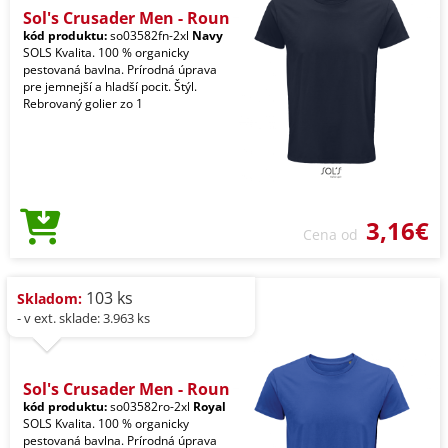
Sol's Crusader Men - Roun
kód produktu:
so03582fn-2xl
Navy
SOLS Kvalita. 100 % organicky
pestovaná bavlna. Prírodná úprava
pre jemnejší a hladší pocit. Štýl.
Rebrovaný golier zo 1
3,16€
Cena od
103 ks
Skladom:
- v ext. sklade: 3.963 ks
Sol's Crusader Men - Roun
kód produktu:
so03582ro-2xl
Royal
SOLS Kvalita. 100 % organicky
pestovaná bavlna. Prírodná úprava