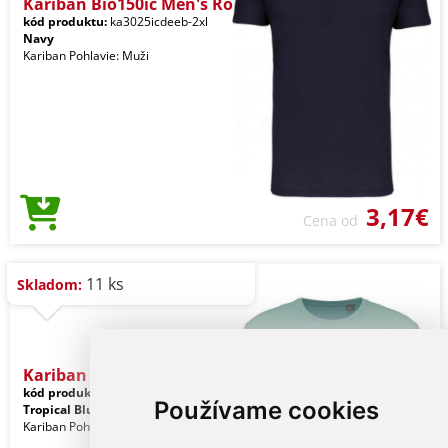
Kariban Bio150ic Men's Ro
kód produktu:
ka3025icdeeb-2xl
Navy
Kariban Pohlavie: Muži
3,17€
Cena od
11 ks
Skladom:
Kariban Bio150ic Men's Ro
kód produktu:
ka3025icsg-2xl
Používame cookies
Tropical Blue
Kariban Pohlavie: Muži