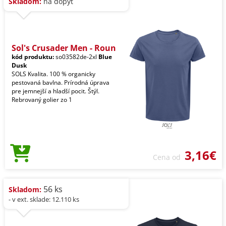
Skladom:
na dopyt
Sol's Crusader Men - Roun
kód produktu:
so03582de-2xl
Blue
Dusk
SOLS Kvalita. 100 % organicky
pestovaná bavlna. Prírodná úprava
pre jemnejší a hladší pocit. Štýl.
Rebrovaný golier zo 1
3,16€
Cena od
56 ks
Skladom:
- v ext. sklade: 12.110 ks