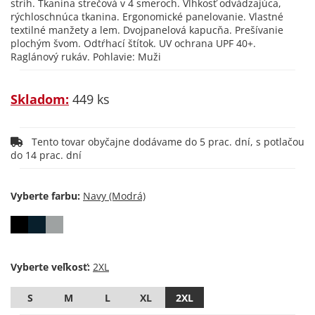
strih. Tkanina strečová v 4 smeroch. Vlhkosť odvádzajúca,
rýchloschnúca tkanina. Ergonomické panelovanie. Vlastné
textilné manžety a lem. Dvojpanelová kapucňa. Prešívanie
plochým švom. Odtŕhací štítok. UV ochrana UPF 40+.
Raglánový rukáv. Pohlavie: Muži
Skladom:
449 ks
Tento tovar obyčajne dodávame do 5 prac. dní, s potlačou
do 14 prac. dní
Vyberte farbu:
Vyberte veľkosť:
S
M
L
XL
2XL