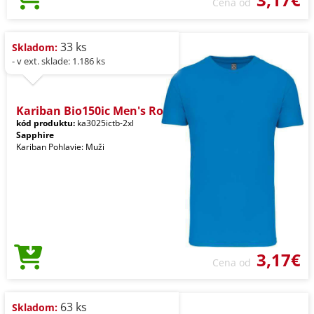
Cena od
33 ks
Skladom:
- v ext. sklade: 1.186 ks
Kariban Bio150ic Men's Ro
kód produktu:
ka3025ictb-2xl
Sapphire
Kariban Pohlavie: Muži
3,17€
Cena od
63 ks
Skladom: