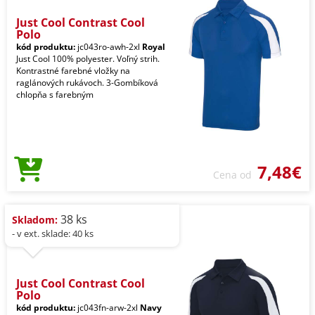
Just Cool Contrast Cool
Polo
kód produktu:
jc043ro-awh-2xl
Royal
Just Cool 100% polyester. Voľný strih.
Kontrastné farebné vložky na
raglánových rukávoch. 3-Gombíková
chlopňa s farebným
7,48€
Cena od
38 ks
Skladom:
- v ext. sklade: 40 ks
Just Cool Contrast Cool
Polo
kód produktu:
jc043fn-arw-2xl
Navy