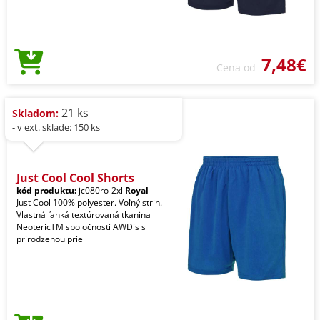
7,48€
Cena od
21 ks
Skladom:
- v ext. sklade: 150 ks
Just Cool Cool Shorts
kód produktu:
jc080ro-2xl
Royal
Just Cool 100% polyester. Voľný strih.
Vlastná ľahká textúrovaná tkanina
NeotericTM spoločnosti AWDis s
prirodzenou prie