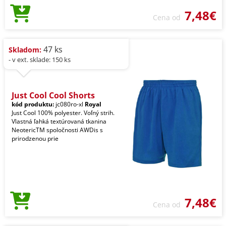
7,48€
Cena od
47 ks
Skladom:
- v ext. sklade: 150 ks
Just Cool Cool Shorts
kód produktu:
jc080ro-xl
Royal
Just Cool 100% polyester. Voľný strih.
Vlastná ľahká textúrovaná tkanina
NeotericTM spoločnosti AWDis s
prirodzenou prie
7,48€
Cena od