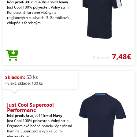
kód produktu:
jc043fn-arw-xl
Navy
Just Cool 100% polyester. Voľný strih.
Kontrastné farebné vložky na
raglánových rukávoch. 3-Gombíková
chlopňa s farebným
7,48€
Cena od
53 ks
Skladom:
- v ext. sklade: 100 ks
Just Cool Supercool
Performanc
kód produktu:
jc011fnv-xl
Navy
Just Cool 100% polyester. Voľný strih.
Ergonomické bočné panely. Vylepšená
tkanina SuperCool s vynikajúcimi
vlastnosťami