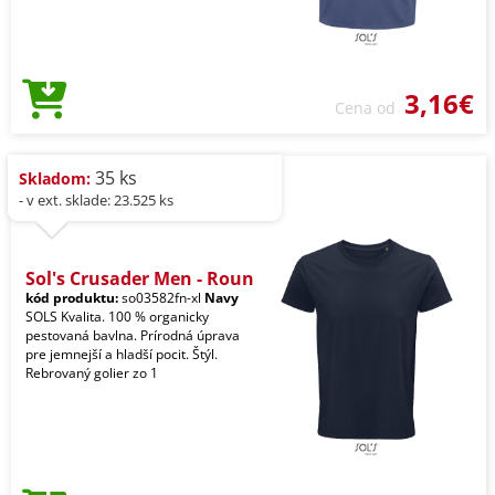
3,16€
Cena od
35 ks
Skladom:
- v ext. sklade: 23.525 ks
Sol's Crusader Men - Roun
kód produktu:
so03582fn-xl
Navy
SOLS Kvalita. 100 % organicky
pestovaná bavlna. Prírodná úprava
pre jemnejší a hladší pocit. Štýl.
Rebrovaný golier zo 1