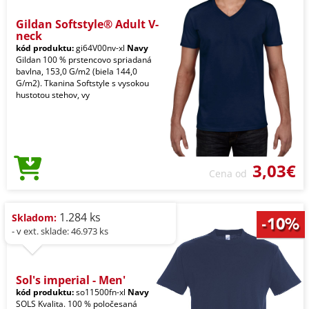
Gildan Softstyle® Adult V-
neck
kód produktu:
gi64V00nv-xl
Navy
Gildan 100 % prstencovo spriadaná
bavlna, 153,0 G/m2 (biela 144,0
G/m2). Tkanina Softstyle s vysokou
hustotou stehov, vy
3,03€
Cena od
1.284 ks
Skladom:
- v ext. sklade: 46.973 ks
Sol's imperial - Men'
kód produktu:
so11500fn-xl
Navy
SOLS Kvalita. 100 % poločesaná