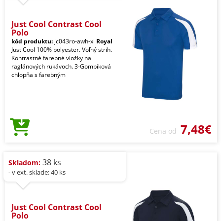
Just Cool Contrast Cool
Polo
kód produktu:
jc043ro-awh-xl
Royal
Just Cool 100% polyester. Voľný strih.
Kontrastné farebné vložky na
raglánových rukávoch. 3-Gombíková
chlopňa s farebným
7,48€
Cena od
38 ks
Skladom:
- v ext. sklade: 40 ks
Just Cool Contrast Cool
Polo