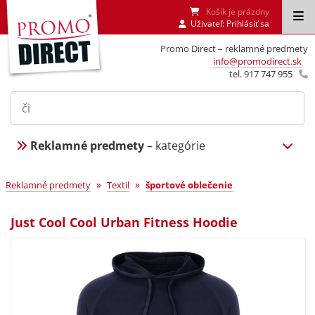
Košík je prázdny
Uživateľ:
Prihlásiť sa
Promo Direct – reklamné predmety
info@promodirect.sk
tel. 917 747 955
Reklamné predmety
– kategórie
»
»
Reklamné predmety
Textil
športové oblečenie
Just Cool Cool Urban Fitness Hoodie