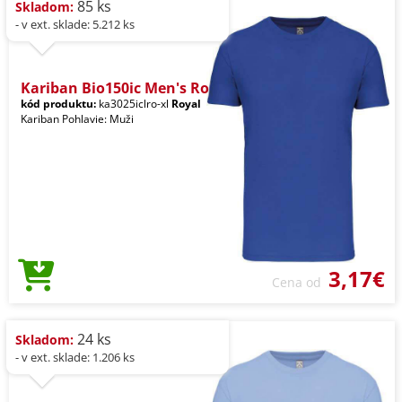
85 ks
Skladom:
- v ext. sklade: 5.212 ks
Kariban Bio150ic Men's Ro
kód produktu:
ka3025iclro-xl
Royal
Kariban Pohlavie: Muži
3,17€
Cena od
24 ks
Skladom:
- v ext. sklade: 1.206 ks