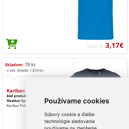
3,17€
Cena od
78 ks
Skladom:
- v ext. sklade: 1.874 ks
Kariban Bio150ic Men's Ro
kód produktu:
ka3025icfnvh-xl
Používame cookies
Heather Sport Dark Navy
Kariban Pohlavie: Muži
Súbory cookie a ďalšie
technológie sledovania
používame na zlepšenie