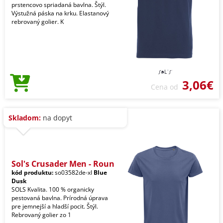
prstencovo spriadaná bavlna. Štýl.
Výstužná páska na krku. Elastanový
rebrovaný golier. K
3,06€
Cena od
Skladom:
na dopyt
Sol's Crusader Men - Roun
kód produktu:
so03582de-xl
Blue
Dusk
SOLS Kvalita. 100 % organicky
pestovaná bavlna. Prírodná úprava
pre jemnejší a hladší pocit. Štýl.
Rebrovaný golier zo 1