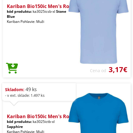
Kariban Bio150ic Men's Ro
kód produktu:
ka3025icsb-xl
Stone
Blue
Kariban Pohlavie: Muži
3,17€
Cena od
49 ks
Skladom:
- v ext. sklade: 1.497 ks
Kariban Bio150ic Men's Ro
kód produktu:
ka3025ictb-xl
Sapphire
Kariban Pohlavie: Muži