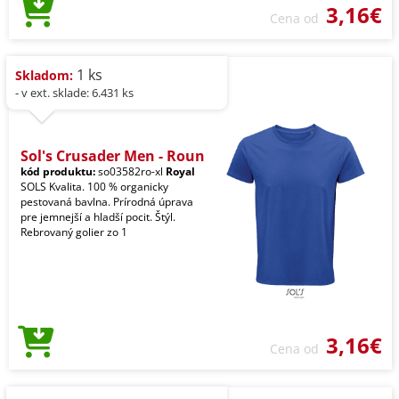
3,16€
Cena od
1 ks
Skladom:
- v ext. sklade: 6.431 ks
Sol's Crusader Men - Roun
kód produktu:
so03582ro-xl
Royal
SOLS Kvalita. 100 % organicky
pestovaná bavlna. Prírodná úprava
pre jemnejší a hladší pocit. Štýl.
Rebrovaný golier zo 1
3,16€
Cena od