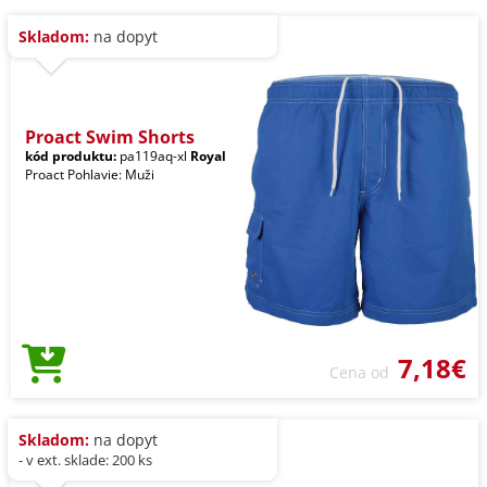
Skladom:
na dopyt
Proact Swim Shorts
kód produktu:
pa119aq-xl
Royal
Proact Pohlavie: Muži
7,18€
Cena od
Skladom:
na dopyt
- v ext. sklade: 200 ks