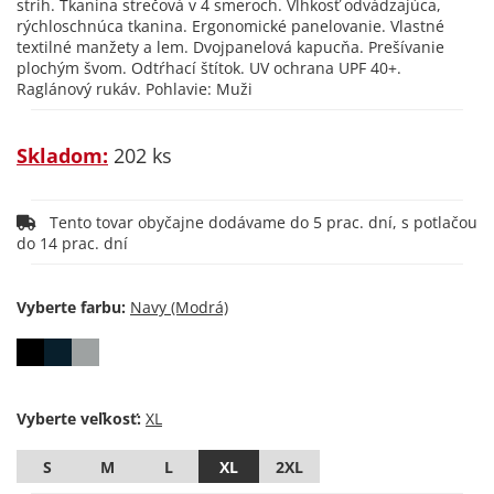
strih. Tkanina strečová v 4 smeroch. Vlhkosť odvádzajúca,
rýchloschnúca tkanina. Ergonomické panelovanie. Vlastné
textilné manžety a lem. Dvojpanelová kapucňa. Prešívanie
plochým švom. Odtŕhací štítok. UV ochrana UPF 40+.
Raglánový rukáv. Pohlavie: Muži
Skladom:
202 ks
Tento tovar obyčajne dodávame do 5 prac. dní, s potlačou
do 14 prac. dní
Vyberte farbu:
Vyberte veľkosť:
S
M
L
XL
2XL