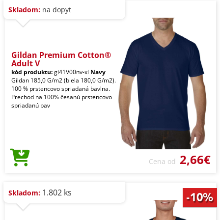
Skladom:
na dopyt
Gildan Premium Cotton®
Adult V
kód produktu:
gi41V00nv-xl
Navy
Gildan 185,0 G/m2 (biela 180,0 G/m2).
100 % prstencovo spriadaná bavlna.
Prechod na 100% česanú prstencovo
spriadanú bav
2,66€
Cena od
1.802 ks
Skladom: