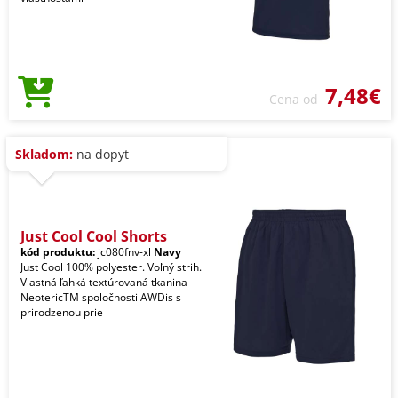
7,48€
Cena od
Skladom:
na dopyt
Just Cool Cool Shorts
kód produktu:
jc080fnv-xl
Navy
Just Cool 100% polyester. Voľný strih.
Vlastná ľahká textúrovaná tkanina
NeotericTM spoločnosti AWDis s
prirodzenou prie