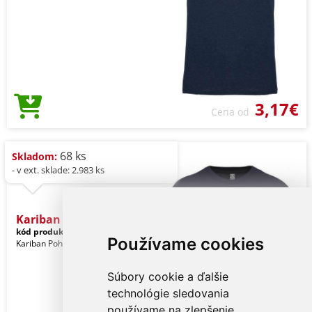
3,17€
Cena od
68 ks
Skladom:
- v ext. sklade: 2.983 ks
Kariban Bio150ic Men's Ro
kód produktu:
ka3025icdeeb-l
Navy
Používame cookies
Kariban Pohlavie: Muži
Súbory cookie a ďalšie
technológie sledovania
používame na zlepšenie