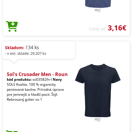
3,16€
Cena od
134 ks
Skladom:
- v ext. sklade: 29.207 ks
Sol's Crusader Men - Roun
kód produktu:
so03582fn-l
Navy
SOLS Kvalita. 100 % organicky
pestovaná bavlna. Prírodná úprava
pre jemnejší a hladší pocit. Štýl.
Rebrovaný golier zo 1