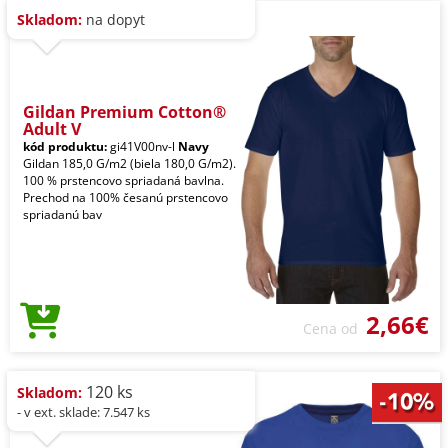
Skladom:
na dopyt
Gildan Premium Cotton®
Adult V
kód produktu:
gi41V00nv-l
Navy
Gildan 185,0 G/m2 (biela 180,0 G/m2).
100 % prstencovo spriadaná bavlna.
Prechod na 100% česanú prstencovo
spriadanú bav
2,66€
Cena od
120 ks
Skladom:
- v ext. sklade: 7.547 ks