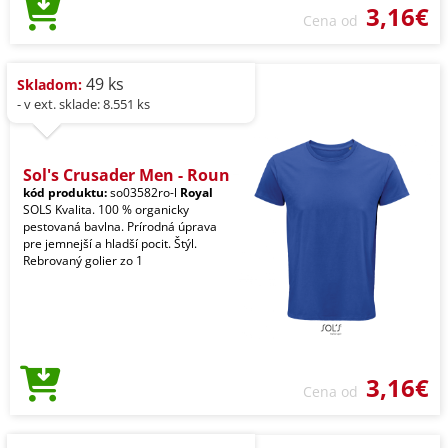
3,16€
Cena od
49 ks
Skladom:
- v ext. sklade: 8.551 ks
Sol's Crusader Men - Roun
kód produktu:
so03582ro-l
Royal
SOLS Kvalita. 100 % organicky
pestovaná bavlna. Prírodná úprava
pre jemnejší a hladší pocit. Štýl.
Rebrovaný golier zo 1
3,16€
Cena od