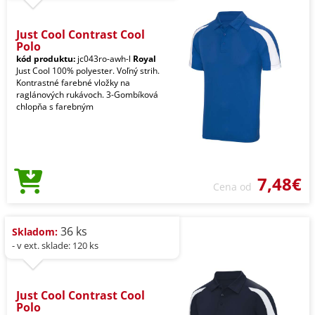
Just Cool Contrast Cool
Polo
kód produktu:
jc043ro-awh-l
Royal
Just Cool 100% polyester. Voľný strih.
Kontrastné farebné vložky na
raglánových rukávoch. 3-Gombíková
chlopňa s farebným
7,48€
Cena od
36 ks
Skladom:
- v ext. sklade: 120 ks
Just Cool Contrast Cool
Polo