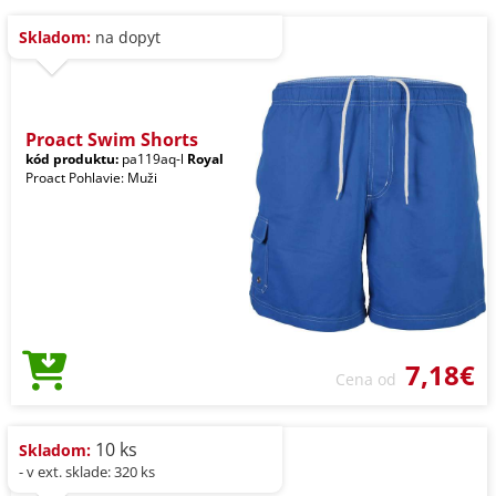
Skladom:
na dopyt
Proact Swim Shorts
kód produktu:
pa119aq-l
Royal
Proact Pohlavie: Muži
7,18€
Cena od
10 ks
Skladom:
- v ext. sklade: 320 ks