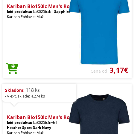
Kariban Bio150ic Men's Ro
kód produktu:
ka3025ictb-l
Sapphire
Kariban Pohlavie: Muži
3,17€
Cena od
118 ks
Skladom:
- v ext. sklade: 4.274 ks
Kariban Bio150ic Men's Ro
kód produktu:
ka3025icfnvh-l
Heather Sport Dark Navy
Kariban Pohlavie: Muži