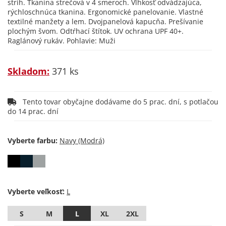
strih. Tkanina strečová v 4 smeroch. Vlhkosť odvádzajúca,
rýchloschnúca tkanina. Ergonomické panelovanie. Vlastné
textilné manžety a lem. Dvojpanelová kapucňa. Prešívanie
plochým švom. Odtŕhací štítok. UV ochrana UPF 40+.
Raglánový rukáv. Pohlavie: Muži
Skladom:
371 ks
Tento tovar obyčajne dodávame do 5 prac. dní, s potlačou
do 14 prac. dní
Vyberte farbu:
Vyberte veľkosť:
S
M
L
XL
2XL