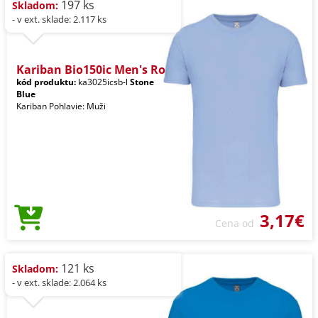
197 ks
Skladom:
- v ext. sklade: 2.117 ks
Kariban Bio150ic Men's Ro
kód produktu:
ka3025icsb-l
Stone
Blue
Kariban Pohlavie: Muži
3,17€
Cena od
121 ks
Skladom:
- v ext. sklade: 2.064 ks