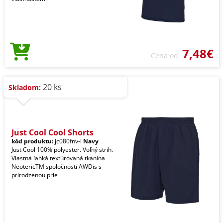
7,48€
Cena od
20 ks
Skladom:
Just Cool Cool Shorts
kód produktu:
jc080fnv-l
Navy
Just Cool 100% polyester. Voľný strih.
Vlastná ľahká textúrovaná tkanina
NeotericTM spoločnosti AWDis s
prirodzenou prie