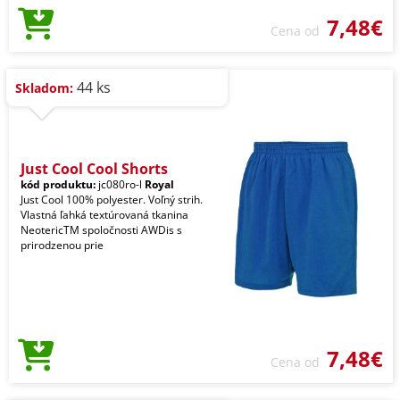
7,48€
Cena od
44 ks
Skladom:
Just Cool Cool Shorts
kód produktu:
jc080ro-l
Royal
Just Cool 100% polyester. Voľný strih.
Vlastná ľahká textúrovaná tkanina
NeotericTM spoločnosti AWDis s
prirodzenou prie
7,48€
Cena od