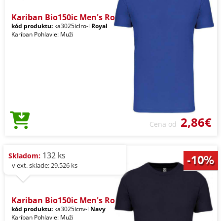
Kariban Bio150ic Men's Ro
kód produktu:
ka3025iclro-l
Royal
Kariban Pohlavie: Muži
2,86€
Cena od
132 ks
Skladom:
- v ext. sklade: 29.526 ks
Kariban Bio150ic Men's Ro
kód produktu:
ka3025icnv-l
Navy
Kariban Pohlavie: Muži