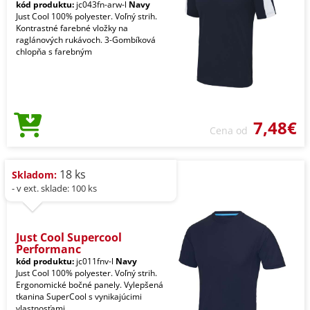
kód produktu:
jc043fn-arw-l
Navy
Just Cool 100% polyester. Voľný strih.
Kontrastné farebné vložky na
raglánových rukávoch. 3-Gombíková
chlopňa s farebným
7,48€
Cena od
18 ks
Skladom:
- v ext. sklade: 100 ks
Just Cool Supercool
Performanc
kód produktu:
jc011fnv-l
Navy
Just Cool 100% polyester. Voľný strih.
Ergonomické bočné panely. Vylepšená
tkanina SuperCool s vynikajúcimi
vlastnosťami