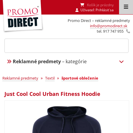
Košík je prázdny
Uživateľ:
Prihlásiť sa
Promo Direct – reklamné predmety
info@promodirect.sk
tel. 917 747 955
Reklamné predmety
– kategórie
»
»
Reklamné predmety
Textil
športové oblečenie
Just Cool Cool Urban Fitness Hoodie