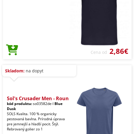
2,86€
Cena od
Skladom:
na dopyt
Sol's Crusader Men - Roun
kód produktu:
so03582de-l
Blue
Dusk
SOLS Kvalita. 100 % organicky
pestovaná bavlna. Prírodná úprava
pre jemnejší a hladší pocit. Štýl.
Rebrovaný golier zo 1