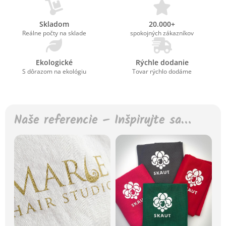
Skladom
20.000+
Reálne počty na sklade
spokojných zákazníkov
Ekologické
Rýchle dodanie
S dôrazom na ekológiu
Tovar rýchlo dodáme
Naše referencie – Inšpirujte sa…