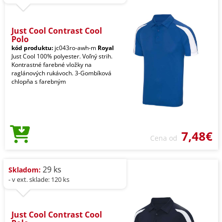
Just Cool Contrast Cool
Polo
kód produktu:
jc043ro-awh-m
Royal
Just Cool 100% polyester. Voľný strih.
Kontrastné farebné vložky na
raglánových rukávoch. 3-Gombíková
chlopňa s farebným
7,48€
Cena od
29 ks
Skladom:
- v ext. sklade: 120 ks
Just Cool Contrast Cool