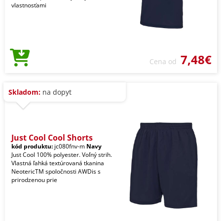
vlastnosťami
7,48€
Cena od
Skladom:
na dopyt
Just Cool Cool Shorts
kód produktu:
jc080fnv-m
Navy
Just Cool 100% polyester. Voľný strih.
Vlastná ľahká textúrovaná tkanina
NeotericTM spoločnosti AWDis s
prirodzenou prie