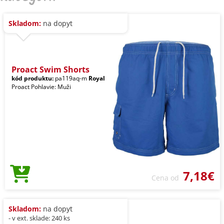
Skladom:
na dopyt
Proact Swim Shorts
kód produktu:
pa119aq-m
Royal
Proact Pohlavie: Muži
7,18€
Cena od
Skladom:
na dopyt
- v ext. sklade: 240 ks