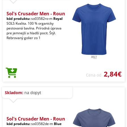
Sol's Crusader Men - Roun
kód produktu:
so03582ro-m
Royal
SOLS Kvalita. 100 % organicky
pestovaná bavlna. Prírodná úprava
pre jemnejší a hladší pocit. Štýl.
Rebrovaný golier zo 1
2,84€
Cena od
Skladom:
na dopyt
Sol's Crusader Men - Roun
kód produktu:
so03582de-m
Blue