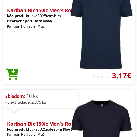
Kariban Bio150ic Men's Ro
kód produktu:
ka3025icfnvh-m
Heather Sport Dark Navy
Kariban Pohlavie: Muži
3,17€
Cena od
10 ks
Skladom:
- v ext. sklade: 2.376 ks
Kariban Bio150ic Men's Ro
kód produktu:
ka3025icdeeb-m
Navy
Kariban Pohlavie: Muži