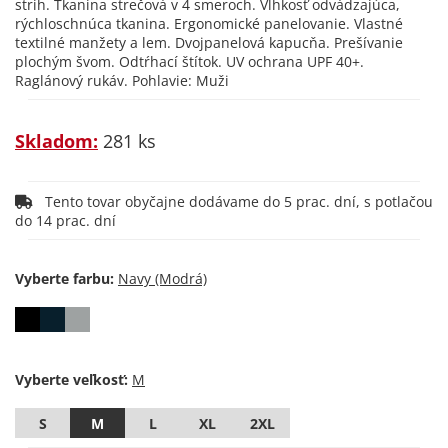
strih. Tkanina strečová v 4 smeroch. Vlhkosť odvádzajúca,
rýchloschnúca tkanina. Ergonomické panelovanie. Vlastné
textilné manžety a lem. Dvojpanelová kapucňa. Prešívanie
plochým švom. Odtŕhací štítok. UV ochrana UPF 40+.
Raglánový rukáv. Pohlavie: Muži
Skladom:
281 ks
Tento tovar obyčajne dodávame do 5 prac. dní, s potlačou
do 14 prac. dní
Vyberte farbu:
Vyberte veľkosť:
S
M
L
XL
2XL