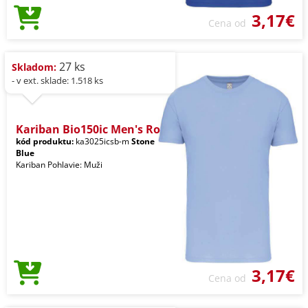
3,17€
Cena od
27 ks
Skladom:
- v ext. sklade: 1.518 ks
Kariban Bio150ic Men's Ro
kód produktu:
ka3025icsb-m
Stone
Blue
Kariban Pohlavie: Muži
3,17€
Cena od