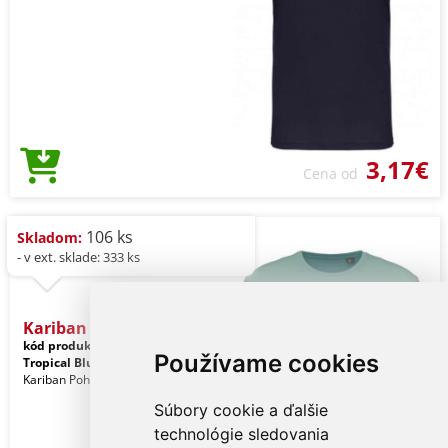
3,17€
Cena od
106 ks
Skladom:
- v ext. sklade: 333 ks
Kariban Bio150ic Men's Ro
kód produktu:
ka3025icsg-m
Používame cookies
Tropical Blue
Kariban Pohlavie: Muži
Súbory cookie a ďalšie
technológie sledovania