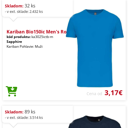
32 ks
Skladom:
- v ext. sklade: 2.432 ks
Kariban Bio150ic Men's Ro
kód produktu:
ka3025ictb-m
Sapphire
Kariban Pohlavie: Muži
3,17€
Cena od
89 ks
Skladom:
- v ext. sklade: 3.514 ks