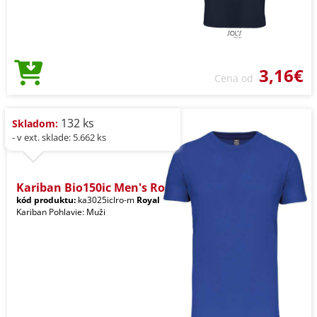
3,16€
Cena od
132 ks
Skladom:
- v ext. sklade: 5.662 ks
Kariban Bio150ic Men's Ro
kód produktu:
ka3025iclro-m
Royal
Kariban Pohlavie: Muži