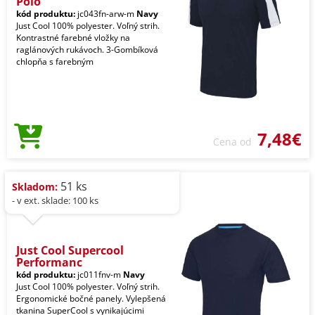
Polo
kód produktu:
jc043fn-arw-m
Navy
Just Cool 100% polyester. Voľný strih.
Kontrastné farebné vložky na
raglánových rukávoch. 3-Gombíková
chlopňa s farebným
7,48€
Cena od
51 ks
Skladom:
- v ext. sklade: 100 ks
Just Cool Supercool
Performanc
kód produktu:
jc011fnv-m
Navy
Just Cool 100% polyester. Voľný strih.
Ergonomické bočné panely. Vylepšená
tkanina SuperCool s vynikajúcimi