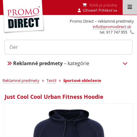
Košík je prázdny
Uživateľ:
Prihlásiť sa
Promo Direct – reklamné predmety
info@promodirect.sk
tel. 917 747 955
Reklamné predmety
– kategórie
»
»
Reklamné predmety
Textil
športové oblečenie
Just Cool Cool Urban Fitness Hoodie