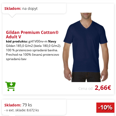
Skladom:
na dopyt
Gildan Premium Cotton®
Adult V
kód produktu:
gi41V00nv-m
Navy
Gildan 185,0 G/m2 (biela 180,0 G/m2).
100 % prstencovo spriadaná bavlna.
Prechod na 100% česanú prstencovo
spriadanú bav
2,66€
Cena od
79 ks
Skladom:
- v ext. sklade: 8.672 ks