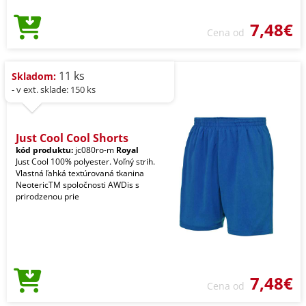
7,48€
Cena od
11 ks
Skladom:
- v ext. sklade: 150 ks
Just Cool Cool Shorts
kód produktu:
jc080ro-m
Royal
Just Cool 100% polyester. Voľný strih.
Vlastná ľahká textúrovaná tkanina
NeotericTM spoločnosti AWDis s
prirodzenou prie
7,48€
Cena od