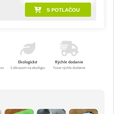
S POTLAČOU
Ekologické
Rýchle dodanie
kov
S dôrazom na ekológiu
Tovar rýchlo dodáme