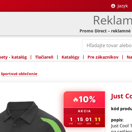
Jazyk
Reklam
Promo Direct – reklamné
|
|
|
|
ty - katalóg
Tlačiareň
Katalógy
Pre zákazníkov
Na
»
športové oblečenie
Just C
10%
🔥
kód produ
AKCIA
1
15
01
10
popis:
:
:
:
DNÍ
HOD
MIN
SEK
Just Cool 
na raglán