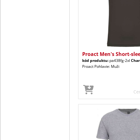
Proact Men's Short-sle
kód produktu:
pa438fg-2xl
Char
Proact Pohlavie: Muži
Ce