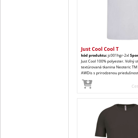
Just Cool Cool T
kód produktu:
jc001hgr-2xl
Spor
Just Cool 100% polyester. Voľný s
textúrovaná tkanina Neoteric TM
AWDis s prirodzenou priedušnos
Ce