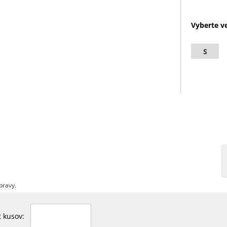
Vyberte ve
S
pravy.
et kusov: