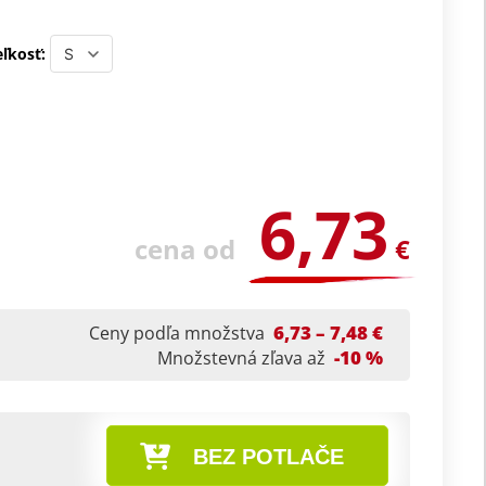
ľkosť:
6,73
cena od
€
6,73 – 7,48 €
Ceny podľa množstva
-10 %
Množstevná zľava až
BEZ POTLAČE