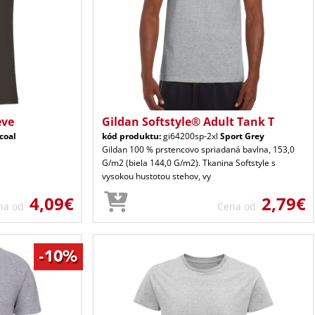
eve
Gildan Softstyle® Adult Tank T
coal
kód produktu:
gi64200sp-2xl
Sport Grey
Gildan 100 % prstencovo spriadaná bavlna, 153,0
G/m2 (biela 144,0 G/m2). Tkanina Softstyle s
vysokou hustotou stehov, vy
4,09€
2,79€
na od
Cena od