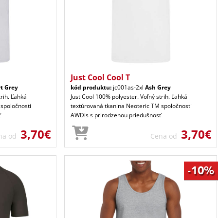
Just Cool Cool T
t Grey
kód produktu:
jc001as-2xl
Ash Grey
trih. Ľahká
Just Cool 100% polyester. Voľný strih. Ľahká
 spoločnosti
textúrovaná tkanina Neoteric TM spoločnosti
ť
AWDis s prirodzenou priedušnosť
3,70€
3,70€
na od
Cena od