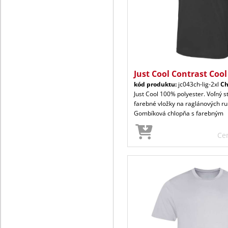
Just Cool Contrast Cool
kód produktu:
jc043ch-lig-2xl
Ch
Just Cool 100% polyester. Voľný s
farebné vložky na raglánových ru
Gombíková chlopňa s farebným
Ce