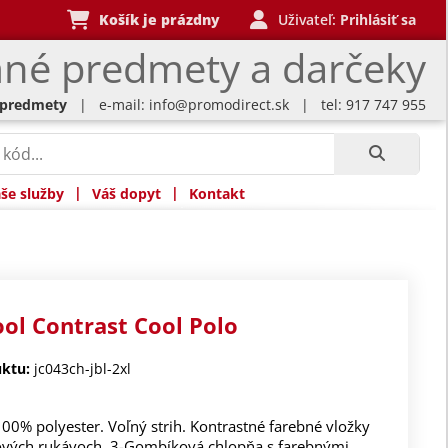
Košík je prázdny
Uživateľ:
Prihlásiť sa
né predmety a darčeky
 predmety
| e-mail:
info@promodirect.sk
| tel: 917 747 955
|
|
še služby
Váš dopyt
Kontakt
ool Contrast Cool Polo
ktu:
jc043ch-jbl-2xl
100% polyester. Voľný strih. Kontrastné farebné vložky
ových rukávoch. 3-Gombíková chlopňa s farebnými