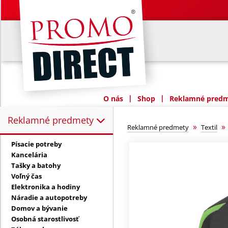
|
|
O nás
Shop
Reklamné predme
Reklamné predmety
Reklamné predmety:
»
Reklamné predmety
Textil
Písacie potreby
Kancelária
Tašky a batohy
Voľný čas
Elektronika a hodiny
Náradie a autopotreby
Domov a bývanie
Osobná starostlivosť