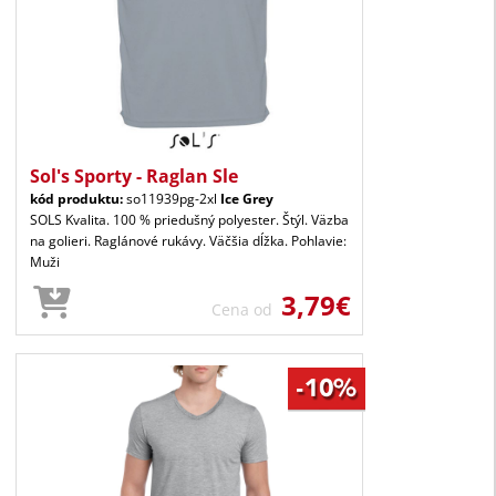
Sol's Sporty - Raglan Sle
kód produktu:
so11939pg-2xl
Ice Grey
SOLS Kvalita. 100 % priedušný polyester. Štýl. Väzba
na golieri. Raglánové rukávy. Väčšia dĺžka. Pohlavie:
Muži
3,79€
Cena od