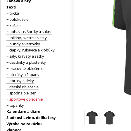
Zábava a hry
Textil
− tričká
− polokošele
− košele
− nohavice, šortky a sukne
− mikiny, svetre a vesty
− bundy a vetrovky
− čiapky, rukavice a klobúky
− šály, kravaty a šatky
− dáždniky a pláštenky
− pracovné oblečenie
− uteráky a župany
− obrusy a deky
− detské oblečenie
− spodná bielizeň
− športové oblečenie
− topánky
Kalendáre a diáre
Sladkosti, víno, delikatesy
Výroba na zakázku
Vianoce