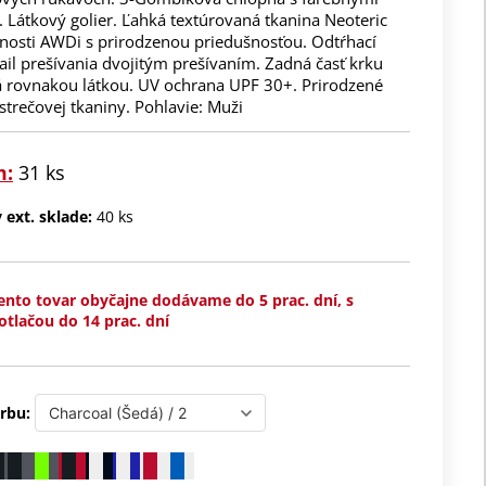
 Látkový golier. Ľahká textúrovaná tkanina Neoteric
nosti AWDi s prirodzenou priedušnosťou. Odtŕhací
tail prešívania dvojitým prešívaním. Zadná časť krku
 rovnakou látkou. UV ochrana UPF 30+. Prirodzené
 strečovej tkaniny. Pohlavie: Muži
m:
31 ks
ext. sklade:
40 ks
ento tovar obyčajne dodávame do 5 prac. dní, s
otlačou do 14 prac. dní
rbu: