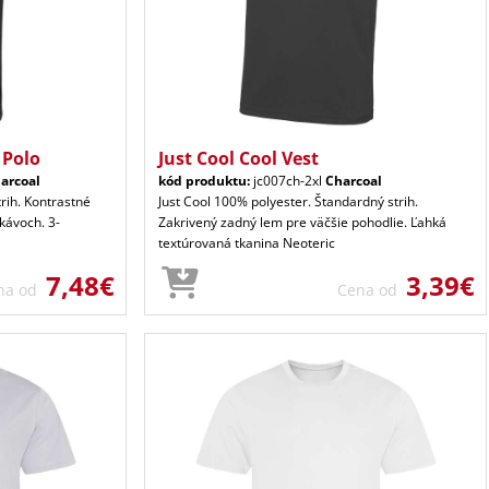
 Polo
Just Cool Cool Vest
arcoal
kód produktu:
jc007ch-2xl
Charcoal
trih. Kontrastné
Just Cool 100% polyester. Štandardný strih.
kávoch. 3-
Zakrivený zadný lem pre väčšie pohodlie. Ľahká
textúrovaná tkanina Neoteric
7,48€
3,39€
na od
Cena od