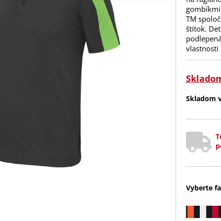
gombíkmi.
TM spoloč
štítok. De
podlepená
vlastnosti
Sklado
Skladom v 
T
p
Vyberte fa