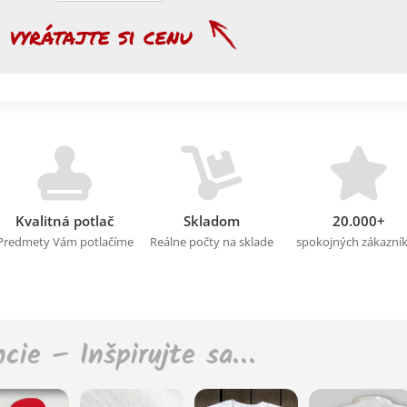
Kvalitná potlač
Skladom
20.000+
Predmety Vám potlačíme
Reálne počty na sklade
spokojných zákazní
ncie – Inšpirujte sa…