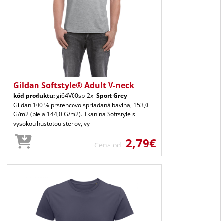
Gildan Softstyle® Adult V-neck
kód produktu:
gi64V00sp-2xl
Sport Grey
Gildan 100 % prstencovo spriadaná bavlna, 153,0
G/m2 (biela 144,0 G/m2). Tkanina Softstyle s
vysokou hustotou stehov, vy
2,79€
Cena od