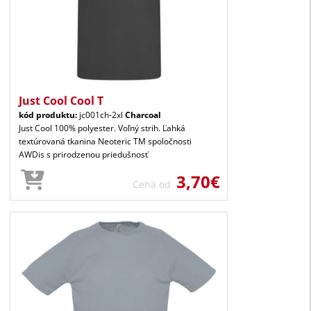
Just Cool Cool T
kód produktu:
jc001ch-2xl
Charcoal
Just Cool 100% polyester. Voľný strih. Ľahká
textúrovaná tkanina Neoteric TM spoločnosti
AWDis s prirodzenou priedušnosť
3,70€
Cena od