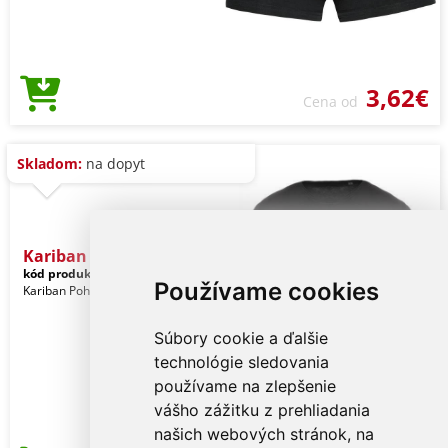
3,62€
Cena od
Skladom:
na dopyt
Kariban Men's Short-sleev
kód produktu:
ka398bl-2xl
Black
Používame cookies
Kariban Pohlavie: Muži
Súbory cookie a ďalšie
technológie sledovania
používame na zlepšenie
vášho zážitku z prehliadania
našich webových stránok, na