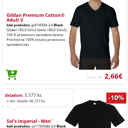
Gildan Premium Cotton®
Adult V
kód produktu:
gi41V00bl-2xl
Black
Gildan 185,0 G/m2 (biela 180,0 G/m2).
100 % prstencovo spriadaná bavlna.
Prechod na 100% česanú prstencovo
spriadanú bav
2,66€
Cena od
5.577 ks
Skladom:
- v ext. sklade: 86.721 ks
Sol's imperial - Men'
kód produktu:
so11500dbl-2xl
Black