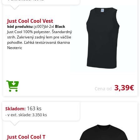
Just Cool Cool Vest
kód produktu:
jc007jbl-2xl
Black
Just Cool 100% polyester. Štandardný
strih. Zakrivený zadný lem pre väčšie
pohodlie. Ľahká textúrovaná tkanina
Neoteric
3,39€
Cena od
163 ks
Skladom:
- v ext. sklade: 3.350 ks
Just Cool Cool T