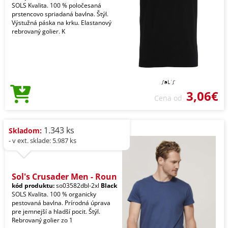
SOLS Kvalita. 100 % poločesaná
prstencovo spriadaná bavlna. Štýl.
Výstužná páska na krku. Elastanový
rebrovaný golier. K
3,06€
Cena od
1.343 ks
Skladom:
- v ext. sklade: 5.987 ks
Sol's Crusader Men - Roun
kód produktu:
so03582dbl-2xl
Black
SOLS Kvalita. 100 % organicky
pestovaná bavlna. Prírodná úprava
pre jemnejší a hladší pocit. Štýl.
Rebrovaný golier zo 1