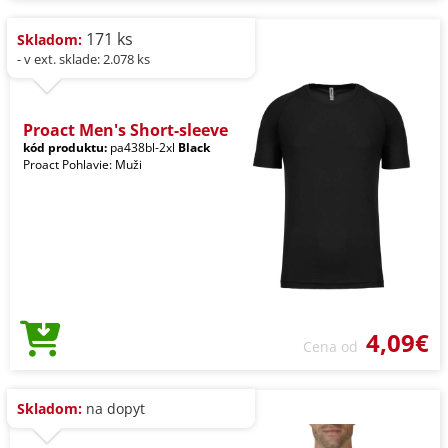
171 ks
Skladom:
- v ext. sklade: 2.078 ks
Proact Men's Short-sleeve
kód produktu:
pa438bl-2xl
Black
Proact Pohlavie: Muži
4,09€
Cena od
Skladom:
na dopyt