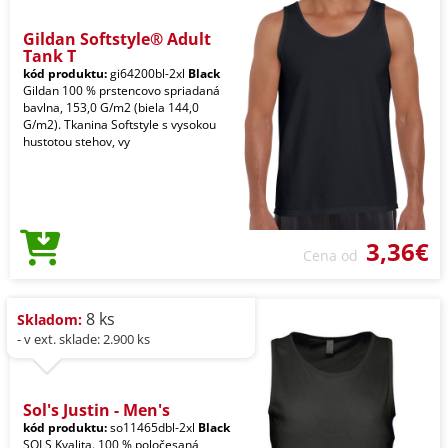
Gildan Softstyle® Adult
Tank T
kód produktu:
gi64200bl-2xl
Black
Gildan 100 % prstencovo spriadaná
bavlna, 153,0 G/m2 (biela 144,0
G/m2). Tkanina Softstyle s vysokou
hustotou stehov, vy
3,36€
Cena od
8 ks
Skladom:
- v ext. sklade: 2.900 ks
Sol's Justin - Men's
kód produktu:
so11465dbl-2xl
Black
SOLS Kvalita. 100 % poločesaná