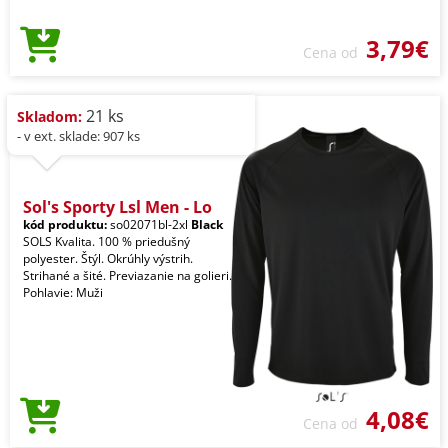
3,79€
Cena od
21 ks
Skladom:
- v ext. sklade: 907 ks
Sol's Sporty Lsl Men - Lo
kód produktu:
so02071bl-2xl
Black
SOLS Kvalita. 100 % priedušný
polyester. Štýl. Okrúhly výstrih.
Strihané a šité. Previazanie na golieri.
Pohlavie: Muži
4,08€
Cena od