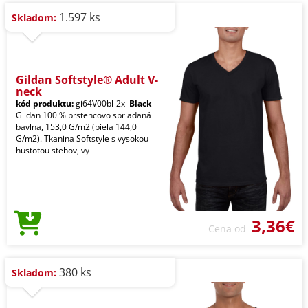
1.597 ks
Skladom:
Gildan Softstyle® Adult V-
neck
kód produktu:
gi64V00bl-2xl
Black
Gildan 100 % prstencovo spriadaná
bavlna, 153,0 G/m2 (biela 144,0
G/m2). Tkanina Softstyle s vysokou
hustotou stehov, vy
3,36€
Cena od
380 ks
Skladom: