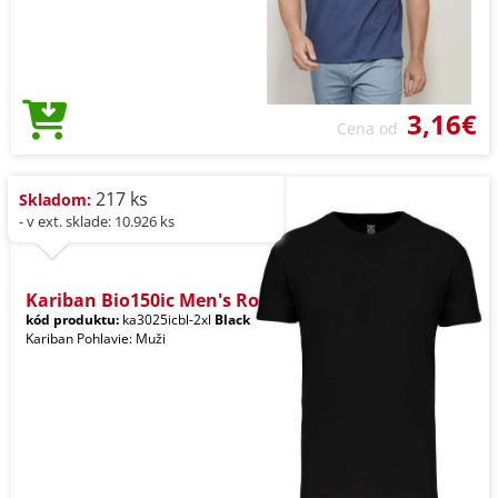
3,16€
Cena od
217 ks
Skladom:
- v ext. sklade: 10.926 ks
Kariban Bio150ic Men's Ro
kód produktu:
ka3025icbl-2xl
Black
Kariban Pohlavie: Muži