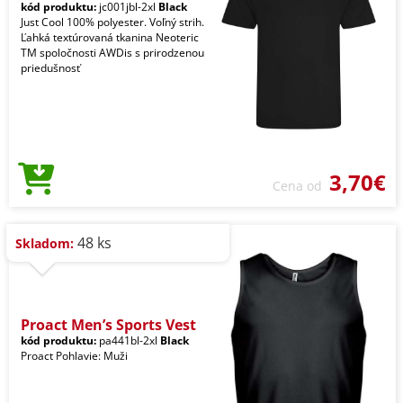
kód produktu:
jc001jbl-2xl
Black
Just Cool 100% polyester. Voľný strih.
Ľahká textúrovaná tkanina Neoteric
TM spoločnosti AWDis s prirodzenou
priedušnosť
3,70€
Cena od
48 ks
Skladom:
Proact Men’s Sports Vest
kód produktu:
pa441bl-2xl
Black
Proact Pohlavie: Muži