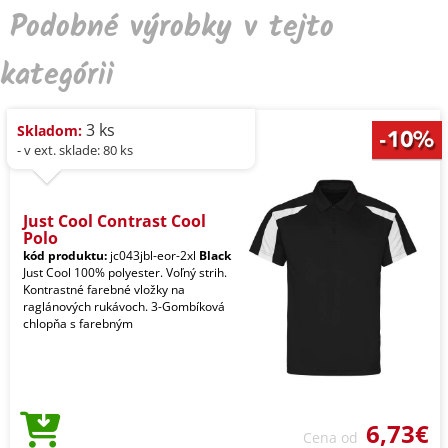
Podobné výrobky v tejto
kategórii
3 ks
Skladom:
- v ext. sklade: 80 ks
Just Cool Contrast Cool
Polo
kód produktu:
jc043jbl-eor-2xl
Black
Just Cool 100% polyester. Voľný strih.
Kontrastné farebné vložky na
raglánových rukávoch. 3-Gombíková
chlopňa s farebným
6,73€
Cena od