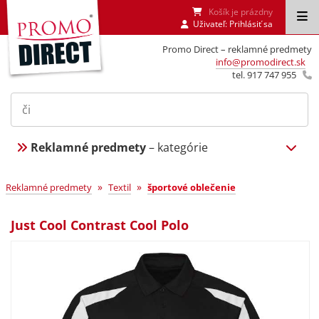
Košík je prázdny
Uživateľ:
Prihlásiť sa
Promo Direct – reklamné predmety
info@promodirect.sk
tel. 917 747 955
Reklamné predmety
– kategórie
»
»
Reklamné predmety
Textil
športové oblečenie
Just Cool Contrast Cool Polo