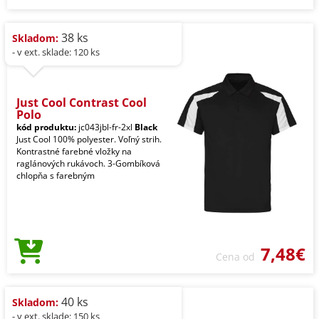
38 ks
Skladom:
- v ext. sklade: 120 ks
Just Cool Contrast Cool
Polo
kód produktu:
jc043jbl-fr-2xl
Black
Just Cool 100% polyester. Voľný strih.
Kontrastné farebné vložky na
raglánových rukávoch. 3-Gombíková
chlopňa s farebným
7,48€
Cena od
40 ks
Skladom:
- v ext. sklade: 150 ks