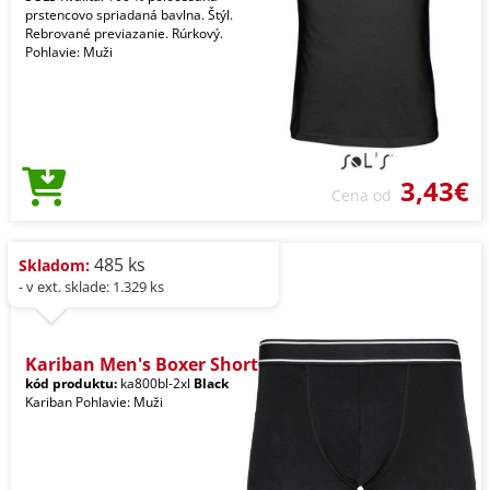
prstencovo spriadaná bavlna. Štýl.
Rebrované previazanie. Rúrkový.
Pohlavie: Muži
3,43€
Cena od
485 ks
Skladom:
- v ext. sklade: 1.329 ks
Kariban Men's Boxer Short
kód produktu:
ka800bl-2xl
Black
Kariban Pohlavie: Muži