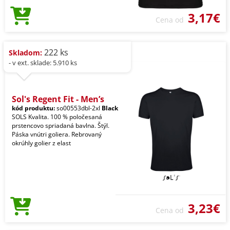
3,17€
Cena od
222 ks
Skladom:
- v ext. sklade: 5.910 ks
Sol's Regent Fit - Men’s
kód produktu:
so00553dbl-2xl
Black
SOLS Kvalita. 100 % poločesaná
prstencovo spriadaná bavlna. Štýl.
Páska vnútri goliera. Rebrovaný
okrúhly golier z elast
3,23€
Cena od