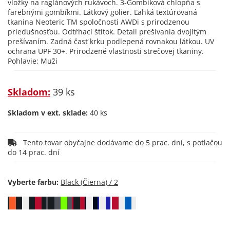
vložky na raglánových rukávoch. 3-Gombíková chlopňa s
farebnými gombíkmi. Látkový golier. Ľahká textúrovaná
tkanina Neoteric TM spoločnosti AWDi s prirodzenou
priedušnosťou. Odtŕhací štítok. Detail prešívania dvojitým
prešívaním. Zadná časť krku podlepená rovnakou látkou. UV
ochrana UPF 30+. Prirodzené vlastnosti strečovej tkaniny.
Pohlavie: Muži
Skladom:
39 ks
Skladom v ext. sklade:
40 ks
Tento tovar obyčajne dodávame do 5 prac. dní, s potlačou
do 14 prac. dní
Vyberte farbu: