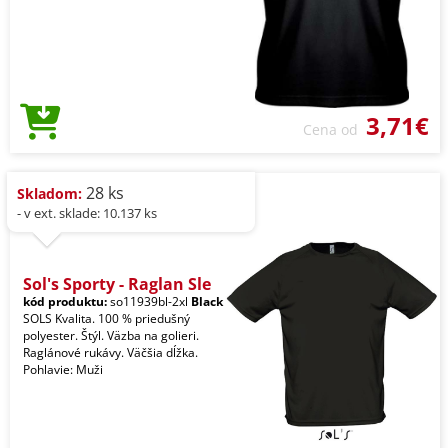
3,71€
Cena od
28 ks
Skladom:
- v ext. sklade: 10.137 ks
Sol's Sporty - Raglan Sle
kód produktu:
so11939bl-2xl
Black
SOLS Kvalita. 100 % priedušný
polyester. Štýl. Väzba na golieri.
Raglánové rukávy. Väčšia dĺžka.
Pohlavie: Muži