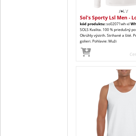
Sol's Sporty Lsl Men - L
kód produktu:
so02071wh-xl
Wh
SOLS Kvalita. 100 % priedušný pol
Okrúhly výstrih. Strihané a šité. 
golieri. Pohlavie: Muži
Ce