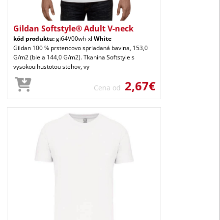
Gildan Softstyle® Adult V-neck
kód produktu:
gi64V00wh-xl
White
Gildan 100 % prstencovo spriadaná bavlna, 153,0
G/m2 (biela 144,0 G/m2). Tkanina Softstyle s
vysokou hustotou stehov, vy
2,67€
Cena od