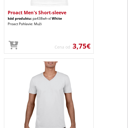
Proact Men's Short-sleeve
kód produktu:
pa438wh-xl
White
Proact Pohlavie: Muži
3,75€
Cena od