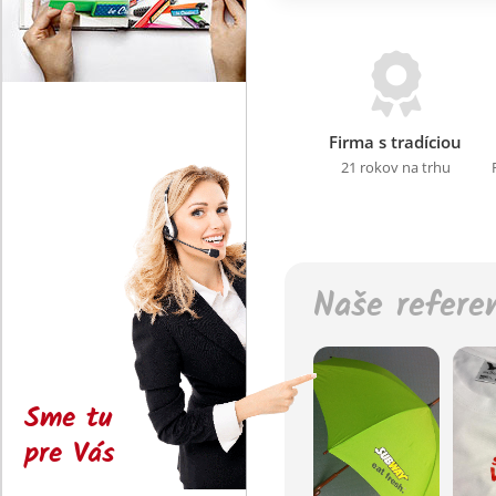
Firma s tradíciou
21 rokov na trhu
Naše refere
Sme tu
pre Vás