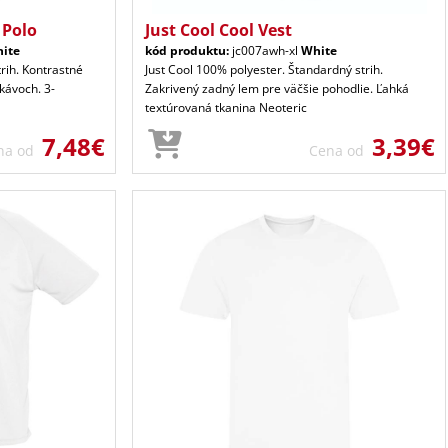
 Polo
Just Cool Cool Vest
ite
kód produktu:
jc007awh-xl
White
trih. Kontrastné
Just Cool 100% polyester. Štandardný strih.
kávoch. 3-
Zakrivený zadný lem pre väčšie pohodlie. Ľahká
textúrovaná tkanina Neoteric
7,48€
3,39€
na od
Cena od