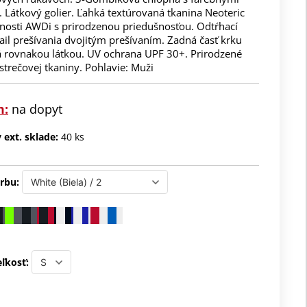
 Látkový golier. Ľahká textúrovaná tkanina Neoteric
nosti AWDi s prirodzenou priedušnosťou. Odtŕhací
tail prešívania dvojitým prešívaním. Zadná časť krku
 rovnakou látkou. UV ochrana UPF 30+. Prirodzené
 strečovej tkaniny. Pohlavie: Muži
m:
na dopyt
ext. sklade:
40 ks
rbu:
ľkosť: