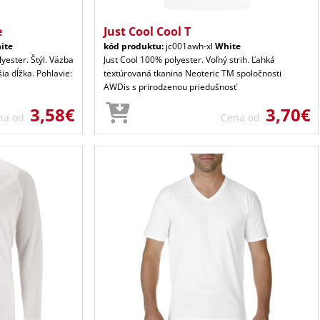
e
Just Cool Cool T
ite
kód produktu:
jc001awh-xl
White
yester. Štýl. Väzba
Just Cool 100% polyester. Voľný strih. Ľahká
ia dĺžka. Pohlavie:
textúrovaná tkanina Neoteric TM spoločnosti
AWDis s prirodzenou priedušnosť
3,58€
3,70€
na od
Cena od