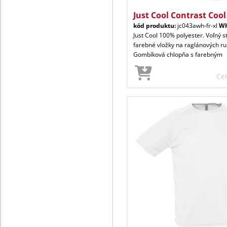
Just Cool Contrast Cool
kód produktu:
jc043awh-fr-xl
Wh
Just Cool 100% polyester. Voľný s
farebné vložky na raglánových ru
Gombíková chlopňa s farebným
Ce