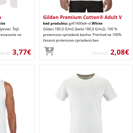
o
Gildan Premium Cotton® Adult V
ite
kód produktu:
gi41V00wh-xl
White
yester. Štýl.
Gildan 185,0 G/m2 (biela 180,0 G/m2). 100 %
Previazanie na
prstencovo spriadaná bavlna. Prechod na 100%
česanú prstencovo spriadanú bav
3,77€
2,08€
na od
Cena od