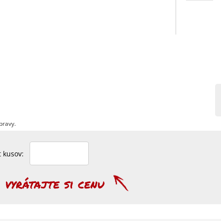
pravy.
et kusov: