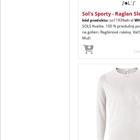
Sol's Sporty - Raglan Sl
kód produktu:
so11939wh-xl
Wh
SOLS Kvalita. 100 % priedušný pol
na golieri. Raglánové rukávy. Väčš
Muži
Ce