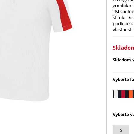
gombíkmi.
TM spoloč
štítok. De
podlepená
vlastnosti
Sklado
Skladom v 
Vyberte fa
Vyberte ve
S