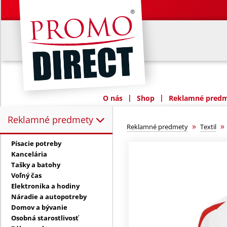
|
|
O nás
Shop
Reklamné predme
Reklamné predmety
Reklamné predmety:
»
Reklamné predmety
Textil
Písacie potreby
Kancelária
Tašky a batohy
Voľný čas
Elektronika a hodiny
Náradie a autopotreby
Domov a bývanie
Osobná starostlivosť