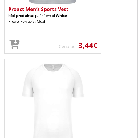
Proact Men’s Sports Vest
kód produktu:
pa441wh-xl
White
Proact Pohlavie: Muži
3,44€
Cena od