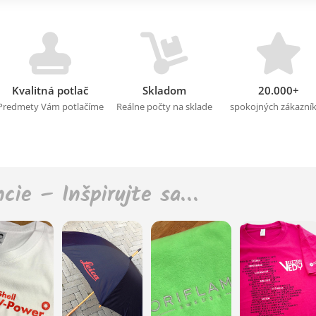
Kvalitná potlač
Skladom
20.000+
Predmety Vám potlačíme
Reálne počty na sklade
spokojných zákazní
ncie – Inšpirujte sa…