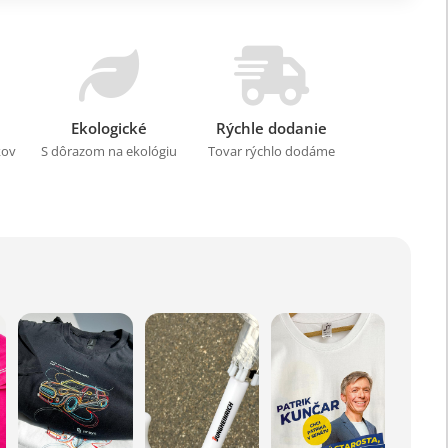
Ekologické
Rýchle dodanie
kov
S dôrazom na ekológiu
Tovar rýchlo dodáme