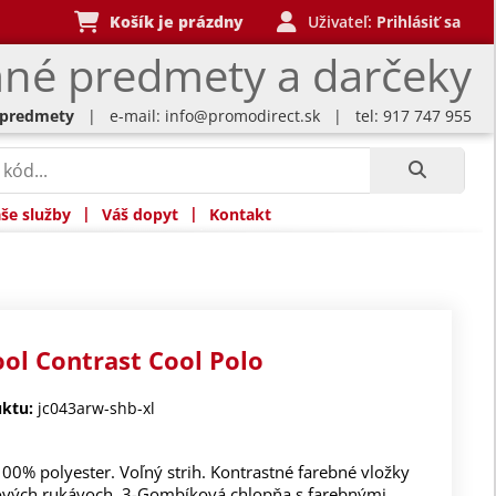
Košík je prázdny
Uživateľ:
Prihlásiť sa
né predmety a darčeky
 predmety
| e-mail:
info@promodirect.sk
| tel: 917 747 955
|
|
še služby
Váš dopyt
Kontakt
ool Contrast Cool Polo
ktu:
jc043arw-shb-xl
100% polyester. Voľný strih. Kontrastné farebné vložky
ových rukávoch. 3-Gombíková chlopňa s farebnými