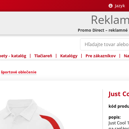
Jazyk
Reklam
Promo Direct – reklamné
|
|
|
|
ty - katalóg
Tlačiareň
Katalógy
Pre zákazníkov
Na
»
športové oblečenie
Just C
kód produ
popis:
Just Cool 
na raglán