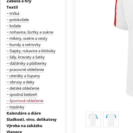
Zábava a hry
Textil
− tričká
− polokošele
− košele
− nohavice, šortky a sukne
− mikiny, svetre a vesty
− bundy a vetrovky
− čiapky, rukavice a klobúky
− šály, kravaty a šatky
− dáždniky a pláštenky
− pracovné oblečenie
− uteráky a župany
− obrusy a deky
− detské oblečenie
− spodná bielizeň
− športové oblečenie
− topánky
Kalendáre a diáre
Sladkosti, víno, delikatesy
Výroba na zakázku
Vianoce