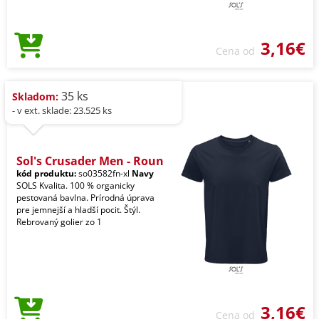
3,16€
Cena od
35 ks
Skladom:
- v ext. sklade: 23.525 ks
Sol's Crusader Men - Roun
kód produktu:
so03582fn-xl
Navy
SOLS Kvalita. 100 % organicky
pestovaná bavlna. Prírodná úprava
pre jemnejší a hladší pocit. Štýl.
Rebrovaný golier zo 1
3,16€
Cena od