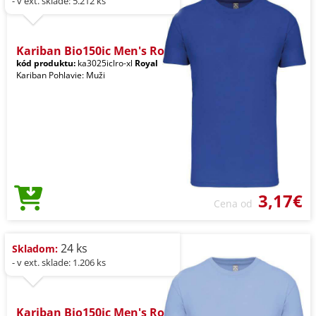
- v ext. sklade: 5.212 ks
Kariban Bio150ic Men's Ro
kód produktu:
ka3025iclro-xl
Royal
Kariban Pohlavie: Muži
3,17€
Cena od
24 ks
Skladom:
- v ext. sklade: 1.206 ks
Kariban Bio150ic Men's Ro