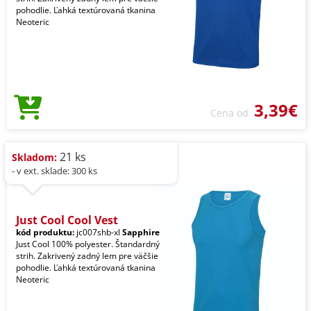
pohodlie. Ľahká textúrovaná tkanina
Neoteric
3,39€
Cena od
21 ks
Skladom:
- v ext. sklade: 300 ks
Just Cool Cool Vest
kód produktu:
jc007shb-xl
Sapphire
Just Cool 100% polyester. Štandardný
strih. Zakrivený zadný lem pre väčšie
pohodlie. Ľahká textúrovaná tkanina
Neoteric