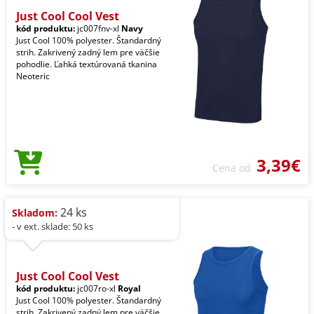
Just Cool Cool Vest
kód produktu:
jc007fnv-xl
Navy
Just Cool 100% polyester. Štandardný
strih. Zakrivený zadný lem pre väčšie
pohodlie. Ľahká textúrovaná tkanina
Neoteric
3,39€
Cena od
24 ks
Skladom:
- v ext. sklade: 50 ks
Just Cool Cool Vest
kód produktu:
jc007ro-xl
Royal
Just Cool 100% polyester. Štandardný
strih. Zakrivený zadný lem pre väčšie