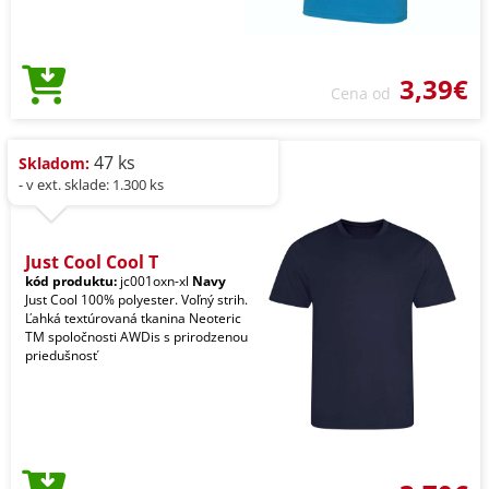
3,39€
Cena od
47 ks
Skladom:
- v ext. sklade: 1.300 ks
Just Cool Cool T
kód produktu:
jc001oxn-xl
Navy
Just Cool 100% polyester. Voľný strih.
Ľahká textúrovaná tkanina Neoteric
TM spoločnosti AWDis s prirodzenou
priedušnosť