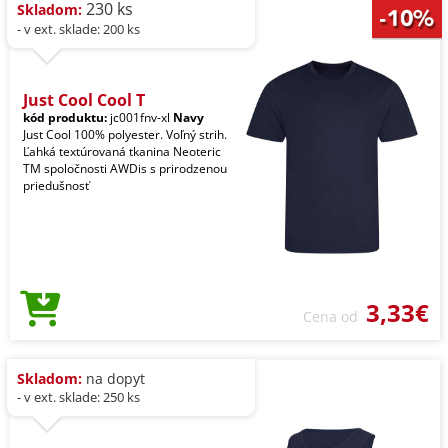
230 ks
Skladom:
- v ext. sklade: 200 ks
Just Cool Cool T
kód produktu:
jc001fnv-xl
Navy
Just Cool 100% polyester. Voľný strih.
Ľahká textúrovaná tkanina Neoteric
TM spoločnosti AWDis s prirodzenou
priedušnosť
3,33€
Cena od
Skladom:
na dopyt
- v ext. sklade: 250 ks