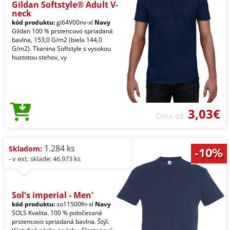
Gildan Softstyle® Adult V-
neck
kód produktu:
gi64V00nv-xl
Navy
Gildan 100 % prstencovo spriadaná
bavlna, 153,0 G/m2 (biela 144,0
G/m2). Tkanina Softstyle s vysokou
hustotou stehov, vy
3,03€
Cena od
1.284 ks
Skladom:
- v ext. sklade: 46.973 ks
Sol's imperial - Men'
kód produktu:
so11500fn-xl
Navy
SOLS Kvalita. 100 % poločesaná
prstencovo spriadaná bavlna. Štýl.