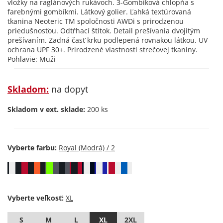
vložky na raglánových rukávoch. 3-Gombíková chlopňa s
farebnými gombíkmi. Látkový golier. Ľahká textúrovaná
tkanina Neoteric TM spoločnosti AWDi s prirodzenou
priedušnosťou. Odtŕhací štítok. Detail prešívania dvojitým
prešívaním. Zadná časť krku podlepená rovnakou látkou. UV
ochrana UPF 30+. Prirodzené vlastnosti strečovej tkaniny.
Pohlavie: Muži
Skladom:
na dopyt
Skladom v ext. sklade:
200 ks
Vyberte farbu:
Vyberte veľkosť:
S
M
L
XL
2XL