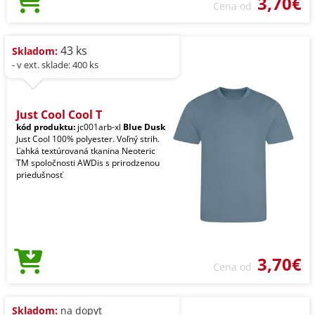
3,70€
Cena od
43 ks
Skladom:
- v ext. sklade: 400 ks
Just Cool Cool T
kód produktu:
jc001arb-xl
Blue Dusk
Just Cool 100% polyester. Voľný strih.
Ľahká textúrovaná tkanina Neoteric
TM spoločnosti AWDis s prirodzenou
priedušnosť
3,70€
Cena od
Skladom:
na dopyt