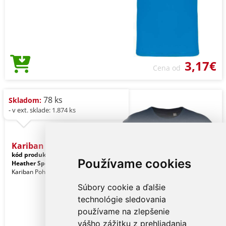
3,17€
Cena od
78 ks
Skladom:
- v ext. sklade: 1.874 ks
Kariban Bio150ic Men's Ro
kód produktu:
ka3025icfnvh-xl
Používame cookies
Heather Sport Dark Navy
Kariban Pohlavie: Muži
Súbory cookie a ďalšie
technológie sledovania
používame na zlepšenie
vášho zážitku z prehliadania