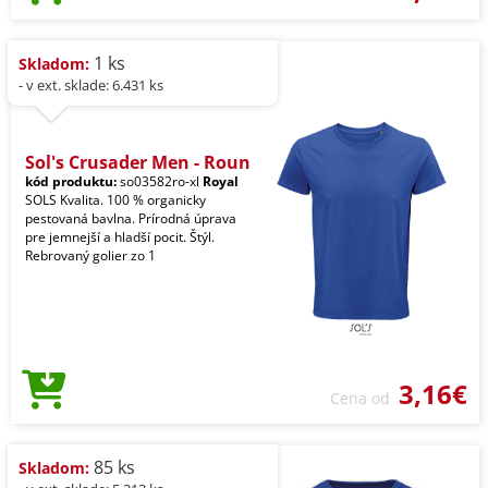
1 ks
Skladom:
- v ext. sklade: 6.431 ks
Sol's Crusader Men - Roun
kód produktu:
so03582ro-xl
Royal
SOLS Kvalita. 100 % organicky
pestovaná bavlna. Prírodná úprava
pre jemnejší a hladší pocit. Štýl.
Rebrovaný golier zo 1
3,16€
Cena od
85 ks
Skladom: