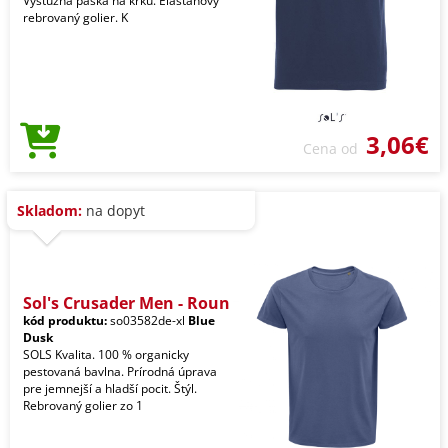
Výstužná páska na krku. Elastanový
rebrovaný golier. K
3,06€
Cena od
Skladom:
na dopyt
Sol's Crusader Men - Roun
kód produktu:
so03582de-xl
Blue
Dusk
SOLS Kvalita. 100 % organicky
pestovaná bavlna. Prírodná úprava
pre jemnejší a hladší pocit. Štýl.
Rebrovaný golier zo 1