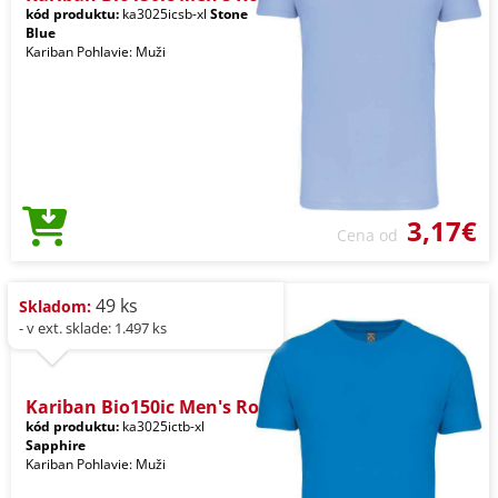
kód produktu:
ka3025icsb-xl
Stone
Blue
Kariban Pohlavie: Muži
3,17€
Cena od
49 ks
Skladom:
- v ext. sklade: 1.497 ks
Kariban Bio150ic Men's Ro
kód produktu:
ka3025ictb-xl
Sapphire
Kariban Pohlavie: Muži