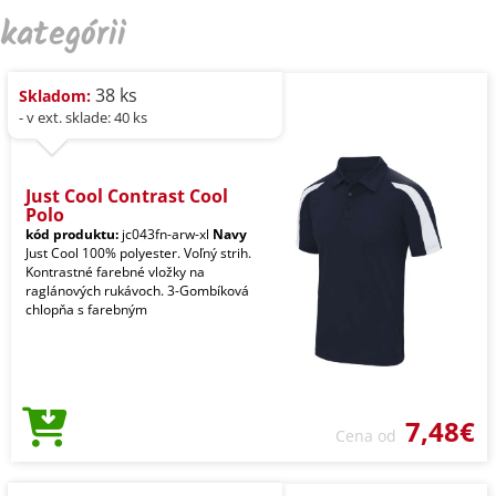
kategórii
38 ks
Skladom:
- v ext. sklade: 40 ks
Just Cool Contrast Cool
Polo
kód produktu:
jc043fn-arw-xl
Navy
Just Cool 100% polyester. Voľný strih.
Kontrastné farebné vložky na
raglánových rukávoch. 3-Gombíková
chlopňa s farebným
7,48€
Cena od