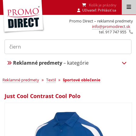
Košík je prázdny
Uživateľ:
Prihlásiť sa
Promo Direct – reklamné predmety
info@promodirect.sk
tel. 917 747 955
Reklamné predmety
– kategórie
»
»
Reklamné predmety
Textil
športové oblečenie
Just Cool Contrast Cool Polo