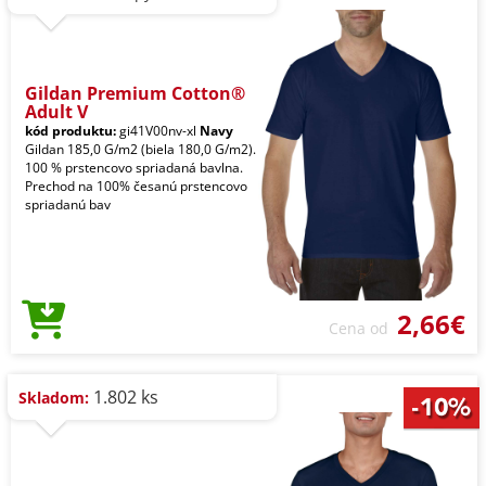
Gildan Premium Cotton®
Adult V
kód produktu:
gi41V00nv-xl
Navy
Gildan 185,0 G/m2 (biela 180,0 G/m2).
100 % prstencovo spriadaná bavlna.
Prechod na 100% česanú prstencovo
spriadanú bav
2,66€
Cena od
1.802 ks
Skladom: