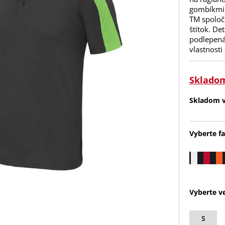
gombíkmi.
TM spoloč
štítok. De
podlepená
vlastnosti
Sklado
Skladom v 
Vyberte fa
Vyberte ve
S