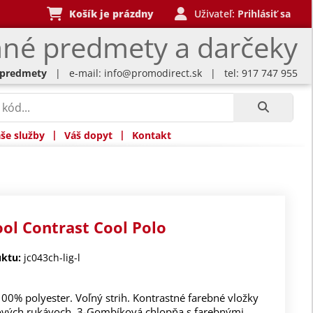
Košík je prázdny
Uživateľ:
Prihlásiť sa
né predmety a darčeky
 predmety
| e-mail:
info@promodirect.sk
| tel: 917 747 955
|
|
še služby
Váš dopyt
Kontakt
ool Contrast Cool Polo
ktu:
jc043ch-lig-l
100% polyester. Voľný strih. Kontrastné farebné vložky
ových rukávoch. 3-Gombíková chlopňa s farebnými