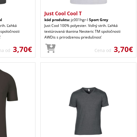
Just Cool Cool T
al
kód produktu:
jc001hgr-l
Sport Grey
trih. Ľahká
Just Cool 100% polyester. Voľný strih. Ľahká
 spoločnosti
textúrovaná tkanina Neoteric TM spoločnosti
ť
AWDis s prirodzenou priedušnosť
3,70€
3,70€
na od
Cena od