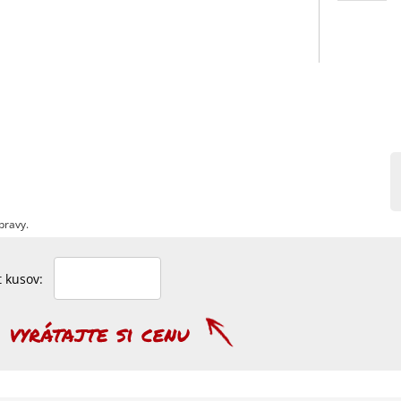
pravy.
et kusov: