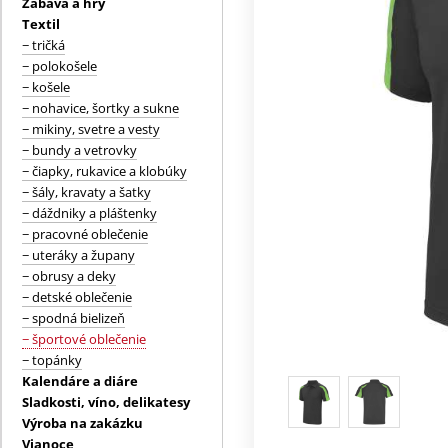
Zábava a hry
Textil
− tričká
− polokošele
− košele
− nohavice, šortky a sukne
− mikiny, svetre a vesty
− bundy a vetrovky
− čiapky, rukavice a klobúky
− šály, kravaty a šatky
− dáždniky a pláštenky
− pracovné oblečenie
− uteráky a župany
− obrusy a deky
− detské oblečenie
− spodná bielizeň
− športové oblečenie
− topánky
Kalendáre a diáre
Sladkosti, víno, delikatesy
Výroba na zakázku
Vianoce