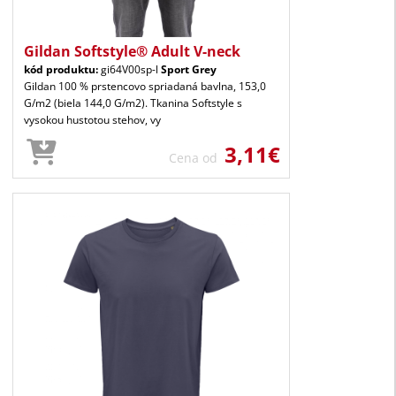
Gildan Softstyle® Adult V-neck
kód produktu:
gi64V00sp-l
Sport Grey
Gildan 100 % prstencovo spriadaná bavlna, 153,0
G/m2 (biela 144,0 G/m2). Tkanina Softstyle s
vysokou hustotou stehov, vy
3,11€
Cena od