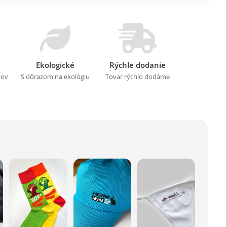
Ekologické
Rýchle dodanie
kov
S dôrazom na ekológiu
Tovar rýchlo dodáme