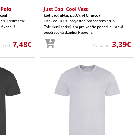
 Polo
Just Cool Cool Vest
coal
kód produktu:
jc007ch-l
Charcoal
trih. Kontrastné
Just Cool 100% polyester. Štandardný strih.
kávoch. 3-
Zakrivený zadný lem pre väčšie pohodlie. Ľahká
textúrovaná tkanina Neoteric
7,48€
3,39€
na od
Cena od