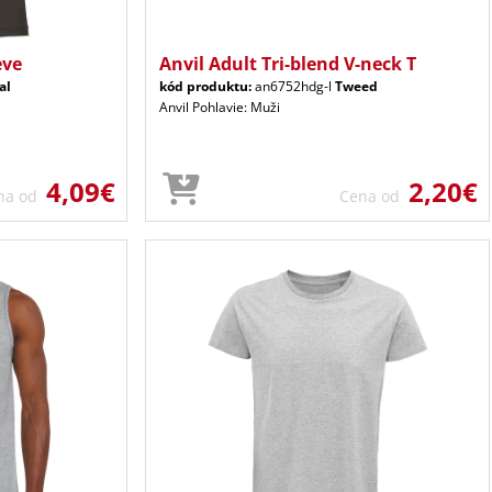
eve
Anvil Adult Tri-blend V-neck T
al
kód produktu:
an6752hdg-l
Tweed
Anvil Pohlavie: Muži
4,09€
2,20€
na od
Cena od