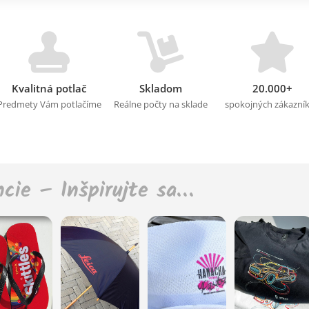
Kvalitná potlač
Skladom
20.000+
Predmety Vám potlačíme
Reálne počty na sklade
spokojných zákazní
ncie – Inšpirujte sa…