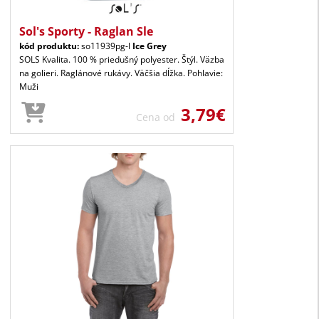
Sol's Sporty - Raglan Sle
kód produktu:
so11939pg-l
Ice Grey
SOLS Kvalita. 100 % priedušný polyester. Štýl. Väzba
na golieri. Raglánové rukávy. Väčšia dĺžka. Pohlavie:
Muži
3,79€
Cena od