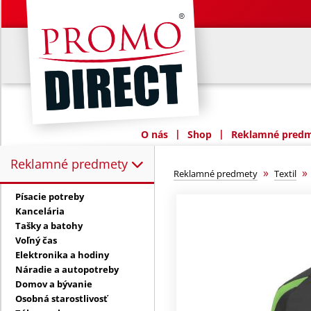
|
|
O nás
Shop
Reklamné predme
Reklamné predmety
Reklamné predmety:
»
Reklamné predmety
Textil
Písacie potreby
Kancelária
Tašky a batohy
Voľný čas
Elektronika a hodiny
Náradie a autopotreby
Domov a bývanie
Osobná starostlivosť