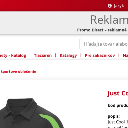
Jazyk
Reklam
Promo Direct – reklamné
|
|
|
|
ty - katalóg
Tlačiareň
Katalógy
Pre zákazníkov
Na
»
športové oblečenie
Just C
kód produ
popis:
Just Cool 
na raglán