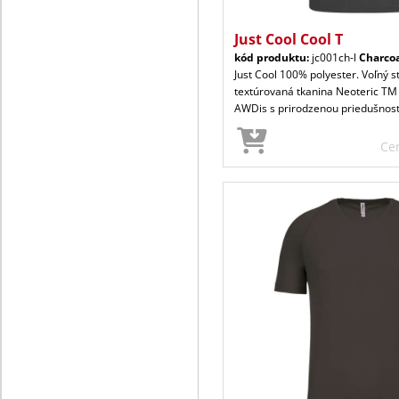
Just Cool Cool T
kód produktu:
jc001ch-l
Charco
Just Cool 100% polyester. Voľný s
textúrovaná tkanina Neoteric TM
AWDis s prirodzenou priedušnos
Ce