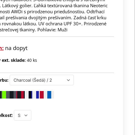
 Látkový golier. Ľahká textúrovaná tkanina Neoteric
nosti AWDi s prirodzenou priedušnosťou. Odtŕhací
tail prešívania dvojitým prešívaním. Zadná časť krku
 rovnakou látkou. UV ochrana UPF 30+. Prirodzené
 strečovej tkaniny. Pohlavie: Muži
m:
na dopyt
ext. sklade:
40 ks
rbu:
ľkosť: