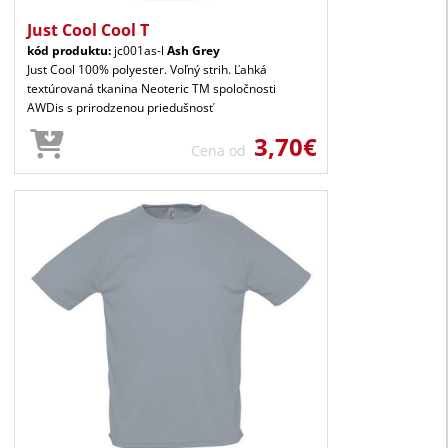
Just Cool Cool T
kód produktu:
jc001as-l
Ash Grey
Just Cool 100% polyester. Voľný strih. Ľahká
textúrovaná tkanina Neoteric TM spoločnosti
AWDis s prirodzenou priedušnosť
3,70€
Cena od