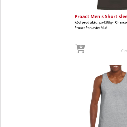
Proact Men's Short-sle
kód produktu:
pa438fg-l
Charco
Proact Pohlavie: Muži
Ce