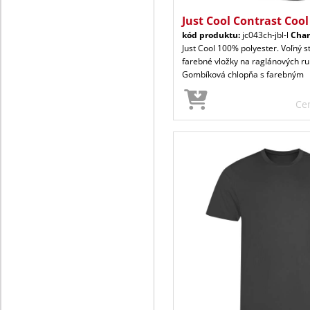
Just Cool Contrast Cool
kód produktu:
jc043ch-jbl-l
Char
Just Cool 100% polyester. Voľný s
farebné vložky na raglánových ru
Gombíková chlopňa s farebným
Ce