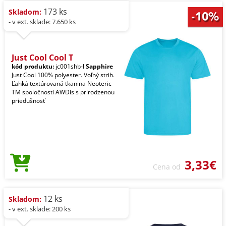
173 ks
Skladom:
- v ext. sklade: 7.650 ks
Just Cool Cool T
kód produktu:
jc001shb-l
Sapphire
Just Cool 100% polyester. Voľný strih.
Ľahká textúrovaná tkanina Neoteric
TM spoločnosti AWDis s prirodzenou
priedušnosť
3,33€
Cena od
12 ks
Skladom:
- v ext. sklade: 200 ks