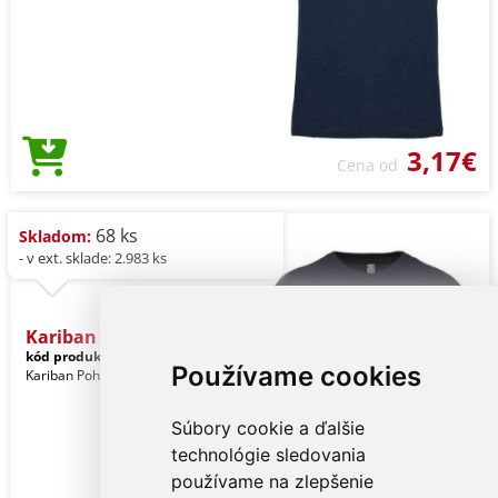
3,17€
Cena od
68 ks
Skladom:
- v ext. sklade: 2.983 ks
Kariban Bio150ic Men's Ro
kód produktu:
ka3025icdeeb-l
Navy
Používame cookies
Kariban Pohlavie: Muži
Súbory cookie a ďalšie
technológie sledovania
používame na zlepšenie