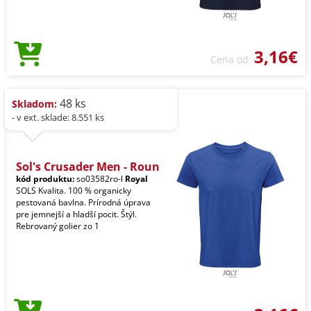
3,16€
Cena od
48 ks
Skladom:
- v ext. sklade: 8.551 ks
Sol's Crusader Men - Roun
kód produktu:
so03582ro-l
Royal
SOLS Kvalita. 100 % organicky
pestovaná bavlna. Prírodná úprava
pre jemnejší a hladší pocit. Štýl.
Rebrovaný golier zo 1