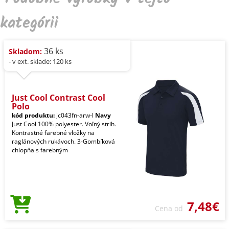
kategórii
36 ks
Skladom:
- v ext. sklade: 120 ks
Just Cool Contrast Cool
Polo
kód produktu:
jc043fn-arw-l
Navy
Just Cool 100% polyester. Voľný strih.
Kontrastné farebné vložky na
raglánových rukávoch. 3-Gombíková
chlopňa s farebným
7,48€
Cena od