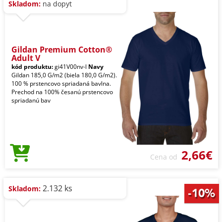
Skladom:
na dopyt
Gildan Premium Cotton®
Adult V
kód produktu:
gi41V00nv-l
Navy
Gildan 185,0 G/m2 (biela 180,0 G/m2).
100 % prstencovo spriadaná bavlna.
Prechod na 100% česanú prstencovo
spriadanú bav
2,66€
Cena od
2.132 ks
Skladom: