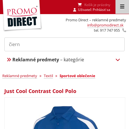
Košík je prázdny
Uživateľ:
Prihlásiť sa
Promo Direct – reklamné predmety
info@promodirect.sk
tel. 917 747 955
Reklamné predmety
– kategórie
»
»
Reklamné predmety
Textil
športové oblečenie
Just Cool Contrast Cool Polo