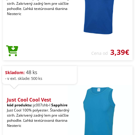
strih. Zakrivený zadný lem pre väčšie
pohodlie. Ľahká textúrovaná tkanina
Neoteric
3,39€
Cena od
48 ks
Skladom:
- v ext. sklade: 500 ks
Just Cool Cool Vest
kód produktu:
jc007shb-l
Sapphire
Just Cool 100% polyester. Štandardný
strih. Zakrivený zadný lem pre väčšie
pohodlie. Ľahká textúrovaná tkanina
Neoteric