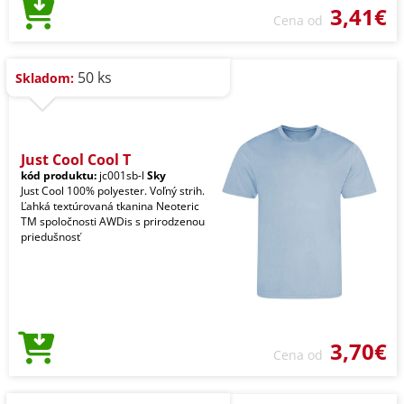
3,41€
Cena od
50 ks
Skladom:
Just Cool Cool T
kód produktu:
jc001sb-l
Sky
Just Cool 100% polyester. Voľný strih.
Ľahká textúrovaná tkanina Neoteric
TM spoločnosti AWDis s prirodzenou
priedušnosť
3,70€
Cena od