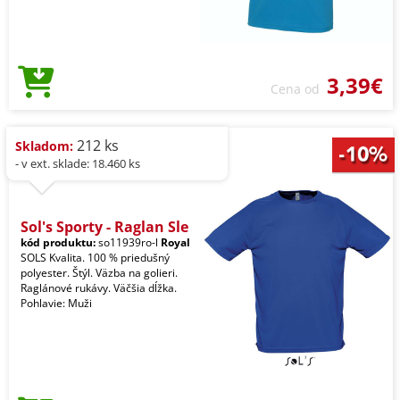
3,39€
Cena od
212 ks
Skladom:
- v ext. sklade: 18.460 ks
Sol's Sporty - Raglan Sle
kód produktu:
so11939ro-l
Royal
SOLS Kvalita. 100 % priedušný
polyester. Štýl. Väzba na golieri.
Raglánové rukávy. Väčšia dĺžka.
Pohlavie: Muži