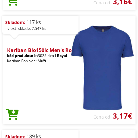
3,16€
Cena od
117 ks
Skladom:
- v ext. sklade: 7.547 ks
Kariban Bio150ic Men's Ro
kód produktu:
ka3025iclro-l
Royal
Kariban Pohlavie: Muži
3,17€
Cena od
189 ks
Skladom: