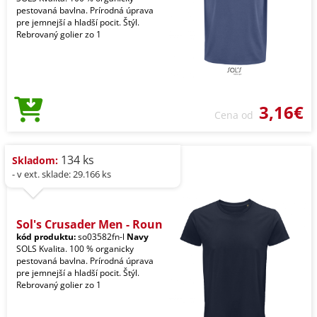
pestovaná bavlna. Prírodná úprava
pre jemnejší a hladší pocit. Štýl.
Rebrovaný golier zo 1
3,16€
Cena od
134 ks
Skladom:
- v ext. sklade: 29.166 ks
Sol's Crusader Men - Roun
kód produktu:
so03582fn-l
Navy
SOLS Kvalita. 100 % organicky
pestovaná bavlna. Prírodná úprava
pre jemnejší a hladší pocit. Štýl.
Rebrovaný golier zo 1