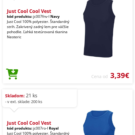
Just Cool Cool Vest
kód produktu:
jc007fnv-l
Navy
Just Cool 100% polyester. Štandardný
strih. Zakrivený zadný lem pre väčšie
pohodlie. Ľahká textúrovaná tkanina
Neoteric
3,39€
Cena od
21 ks
Skladom:
- v ext. sklade: 200 ks
Just Cool Cool Vest
kód produktu:
jc007ro-l
Royal
Just Cool 100% polyester. Štandardný