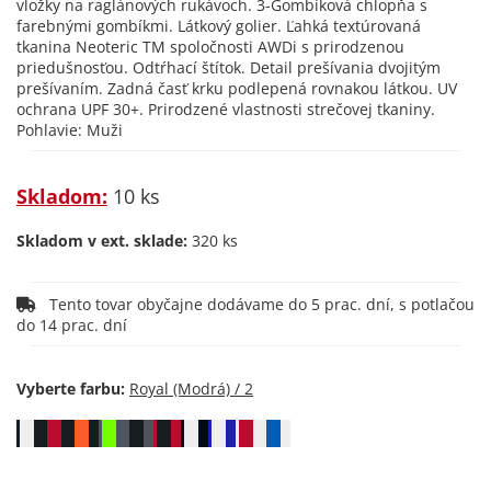
vložky na raglánových rukávoch. 3-Gombíková chlopňa s
farebnými gombíkmi. Látkový golier. Ľahká textúrovaná
tkanina Neoteric TM spoločnosti AWDi s prirodzenou
priedušnosťou. Odtŕhací štítok. Detail prešívania dvojitým
prešívaním. Zadná časť krku podlepená rovnakou látkou. UV
ochrana UPF 30+. Prirodzené vlastnosti strečovej tkaniny.
Pohlavie: Muži
Skladom:
10 ks
Skladom v ext. sklade:
320 ks
Tento tovar obyčajne dodávame do 5 prac. dní, s potlačou
do 14 prac. dní
Vyberte farbu: