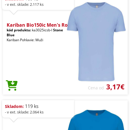
- v ext. sklade: 2.117 ks
Kariban Bio150ic Men's Ro
kód produktu:
ka3025icsb-l
Stone
Blue
Kariban Pohlavie: Muži
3,17€
Cena od
119 ks
Skladom:
- v ext. sklade: 2.064 ks