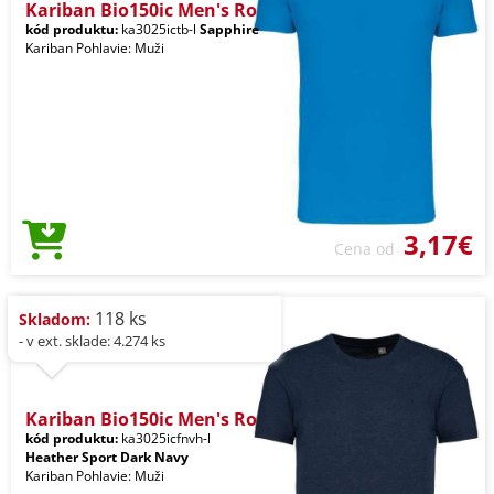
Kariban Bio150ic Men's Ro
kód produktu:
ka3025ictb-l
Sapphire
Kariban Pohlavie: Muži
3,17€
Cena od
118 ks
Skladom:
- v ext. sklade: 4.274 ks
Kariban Bio150ic Men's Ro
kód produktu:
ka3025icfnvh-l
Heather Sport Dark Navy
Kariban Pohlavie: Muži