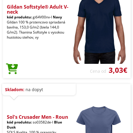
Gildan Softstyle® Adult V-
neck
kód produktu:
gi64V00nv-l
Navy
Gildan 100 % prstencovo spriadaná
bavlna, 153,0 G/m2 (biela 144,0
G/m2). Tkanina Softstyle s vysokou
hustotou stehov, vy
3,03€
Cena od
Skladom:
na dopyt
Sol's Crusader Men - Roun
kód produktu:
so03582de-l
Blue
Dusk
SOLS Kvalita. 100 % organicky