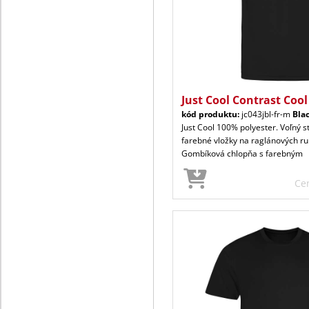
Just Cool Contrast Cool
kód produktu:
jc043jbl-fr-m
Bla
Just Cool 100% polyester. Voľný s
farebné vložky na raglánových ru
Gombíková chlopňa s farebným
Ce