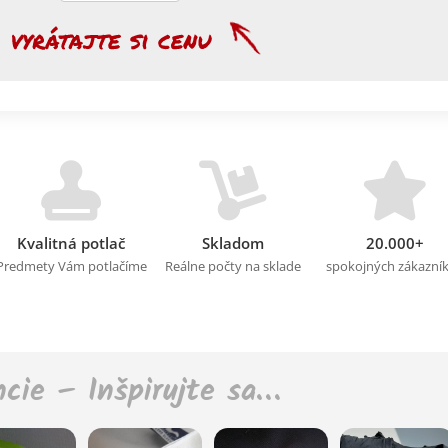
Kvalitná potlač
Skladom
20.000+
Predmety Vám potlačíme
Reálne počty na sklade
spokojných zákazní
ncie – Inšpirujte sa…