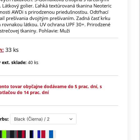
 Látkový golier. Ľahká textúrovaná tkanina Neoteric
nosti AWDi s prirodzenou priedušnosťou. Odtŕhací
tail prešívania dvojitým prešívaním. Zadná časť krku
 rovnakou látkou. UV ochrana UPF 30+. Prirodzené
 strečovej tkaniny. Pohlavie: Muži
m:
33 ks
ext. sklade:
40 ks
ento tovar obyčajne dodávame do 5 prac. dní, s
otlačou do 14 prac. dní
rbu: