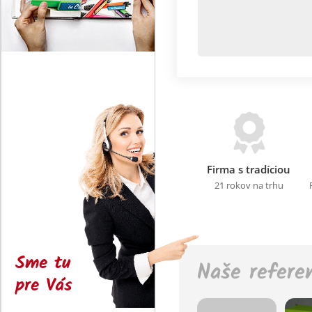
Firma s tradíciou
21 rokov na trhu
Sme tu
Naše refere
pre Vás