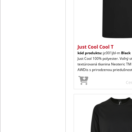
Just Cool Cool T
kód produktu:
jc001jbl-m
Black
Just Cool 100% polyester. Voľný s
textúrovaná tkanina Neoteric TM
AWDis s prirodzenou priedušnos
Ce