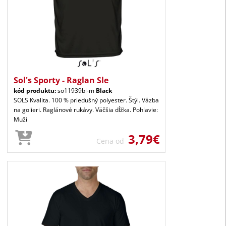
Sol's Sporty - Raglan Sle
kód produktu:
so11939bl-m
Black
SOLS Kvalita. 100 % priedušný polyester. Štýl. Väzba
na golieri. Raglánové rukávy. Väčšia dĺžka. Pohlavie:
Muži
3,79€
Cena od