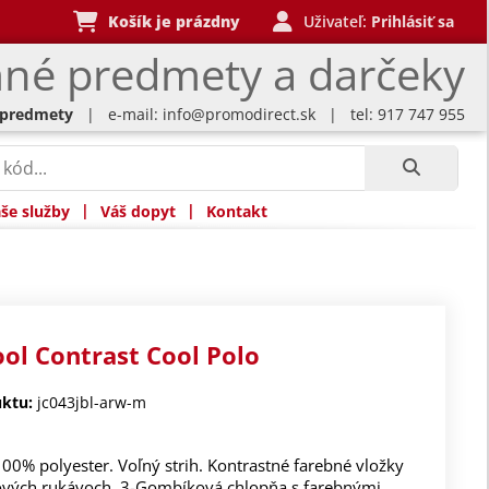
Košík je prázdny
Uživateľ:
Prihlásiť sa
né predmety a darčeky
 predmety
| e-mail:
info@promodirect.sk
| tel: 917 747 955
|
|
še služby
Váš dopyt
Kontakt
ool Contrast Cool Polo
ktu:
jc043jbl-arw-m
100% polyester. Voľný strih. Kontrastné farebné vložky
ových rukávoch. 3-Gombíková chlopňa s farebnými