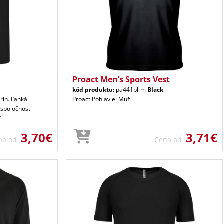
Proact Men’s Sports Vest
kód produktu:
pa441bl-m
Black
trih. Ľahká
Proact Pohlavie: Muži
 spoločnosti
ť
3,70€
3,71€
na od
Cena od