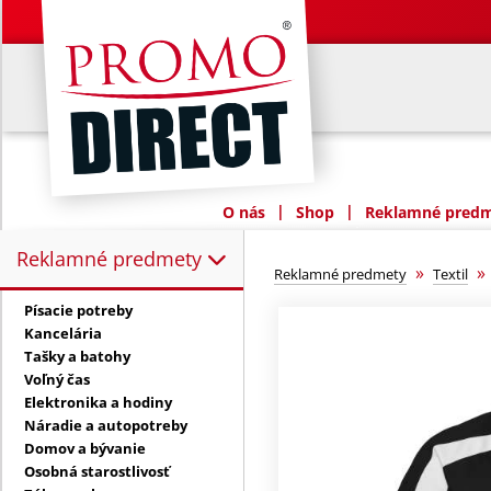
|
|
O nás
Shop
Reklamné predme
Reklamné predmety
Reklamné predmety:
»
Reklamné predmety
Textil
Písacie potreby
Kancelária
Tašky a batohy
Voľný čas
Elektronika a hodiny
Náradie a autopotreby
Domov a bývanie
Osobná starostlivosť