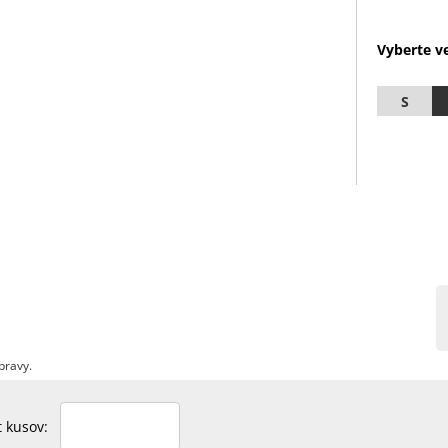
Vyberte ve
S
pravy.
et kusov: