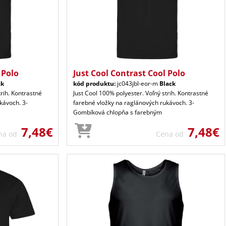
 Polo
Just Cool Contrast Cool Polo
ck
kód produktu:
jc043jbl-eor-m
Black
trih. Kontrastné
Just Cool 100% polyester. Voľný strih. Kontrastné
kávoch. 3-
farebné vložky na raglánových rukávoch. 3-
Gombíková chlopňa s farebným
7,48€
7,48€
na od
Cena od