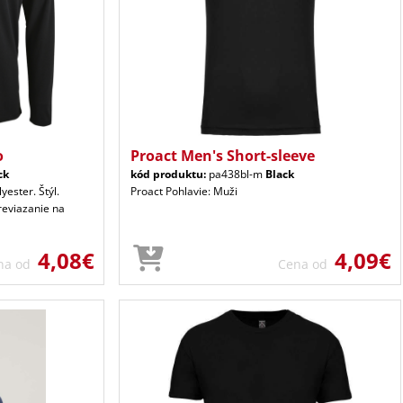
o
Proact Men's Short-sleeve
ck
kód produktu:
pa438bl-m
Black
yester. Štýl.
Proact Pohlavie: Muži
Previazanie na
4,08€
4,09€
na od
Cena od