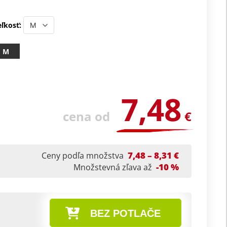
ľkosť:
M
7,48
cena od
€
7,48 – 8,31 €
Ceny podľa množstva
-10 %
Množstevná zľava až
BEZ POTLAČE