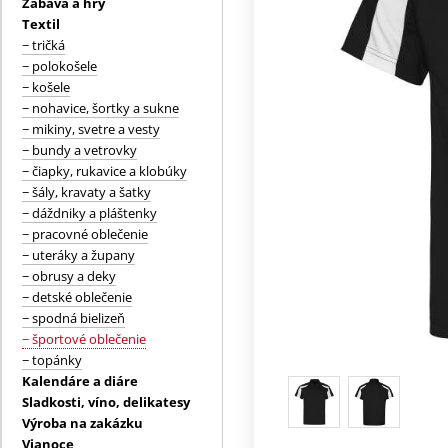
Zábava a hry
Textil
− tričká
− polokošele
− košele
− nohavice, šortky a sukne
− mikiny, svetre a vesty
− bundy a vetrovky
− čiapky, rukavice a klobúky
− šály, kravaty a šatky
− dáždniky a pláštenky
− pracovné oblečenie
− uteráky a župany
− obrusy a deky
− detské oblečenie
− spodná bielizeň
− športové oblečenie
− topánky
Kalendáre a diáre
Sladkosti, víno, delikatesy
Výroba na zakázku
Vianoce