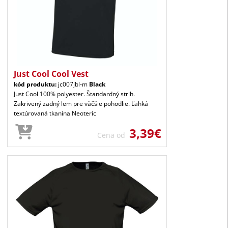
Just Cool Cool Vest
kód produktu:
jc007jbl-m
Black
Just Cool 100% polyester. Štandardný strih.
Zakrivený zadný lem pre väčšie pohodlie. Ľahká
textúrovaná tkanina Neoteric
3,39€
Cena od