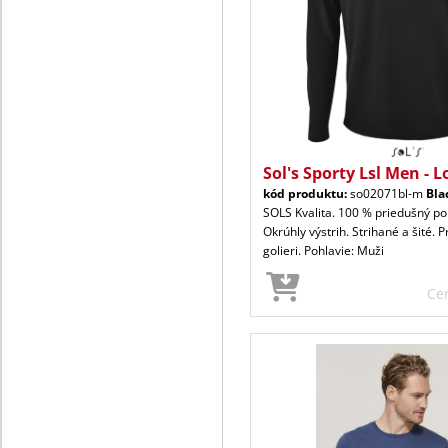
Sol's Sporty Lsl Men - L
kód produktu:
so02071bl-m
Bla
SOLS Kvalita. 100 % priedušný pol
Okrúhly výstrih. Strihané a šité. 
golieri. Pohlavie: Muži
Ce