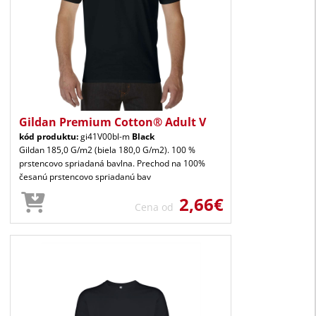
Gildan Premium Cotton® Adult V
kód produktu:
gi41V00bl-m
Black
Gildan 185,0 G/m2 (biela 180,0 G/m2). 100 %
prstencovo spriadaná bavlna. Prechod na 100%
česanú prstencovo spriadanú bav
2,66€
Cena od