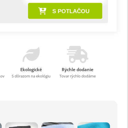
S POTLAČOU
Ekologické
Rýchle dodanie
kov
S dôrazom na ekológiu
Tovar rýchlo dodáme