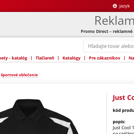
Jazyk
Reklam
Promo Direct – reklamné
|
|
|
|
ty - katalóg
Tlačiareň
Katalógy
Pre zákazníkov
Na
»
športové oblečenie
Just C
kód produ
popis:
Just Cool 
na raglán