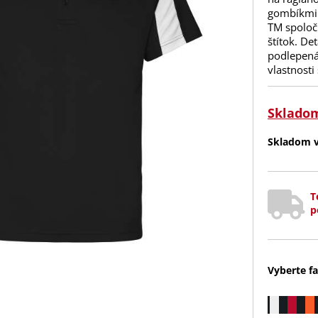
gombíkmi.
TM spoloč
štítok. De
podlepená
vlastnosti
Sklado
Skladom v 
T
p
Vyberte fa