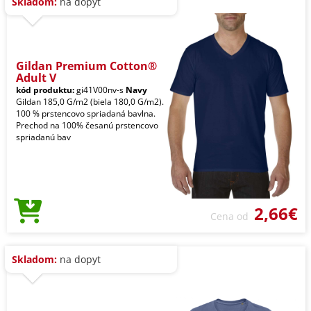
Skladom:
na dopyt
Gildan Premium Cotton®
Adult V
kód produktu:
gi41V00nv-s
Navy
Gildan 185,0 G/m2 (biela 180,0 G/m2).
100 % prstencovo spriadaná bavlna.
Prechod na 100% česanú prstencovo
spriadanú bav
2,66€
Cena od
Skladom:
na dopyt