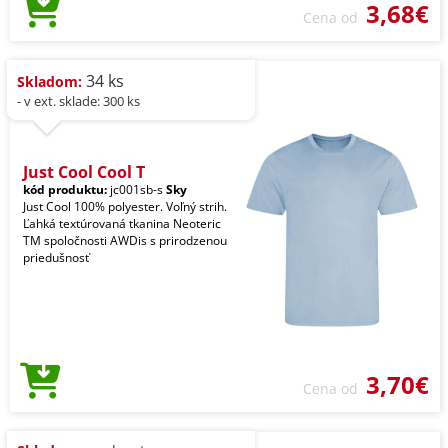
3,68€
Cena od
34 ks
Skladom:
- v ext. sklade: 300 ks
Just Cool Cool T
kód produktu:
jc001sb-s
Sky
Just Cool 100% polyester. Voľný strih.
Ľahká textúrovaná tkanina Neoteric
TM spoločnosti AWDis s prirodzenou
priedušnosť
3,70€
Cena od