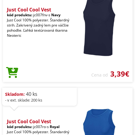
Just Cool Cool Vest
kód produktu:
jc007fnv-s
Navy
Just Cool 100% polyester. Štandardný
strih. Zakrivený zadný lem pre väčšie
pohodlie. Ľahká textúrovaná tkanina
Neoteric
3,39€
Cena od
40 ks
Skladom:
- v ext. sklade: 200 ks
Just Cool Cool Vest
kód produktu:
jc007ro-s
Royal
Just Cool 100% polyester. Štandardný