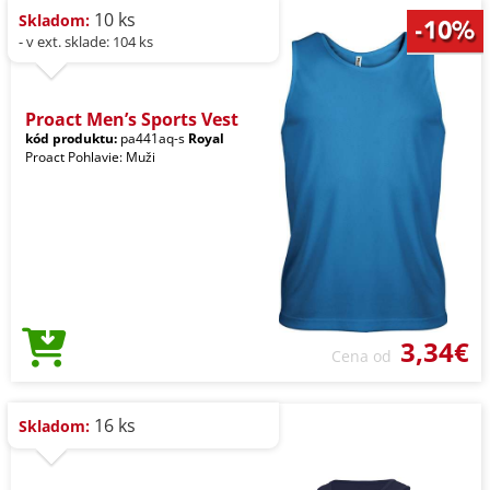
10 ks
Skladom:
- v ext. sklade: 104 ks
Proact Men’s Sports Vest
kód produktu:
pa441aq-s
Royal
Proact Pohlavie: Muži
3,34€
Cena od
16 ks
Skladom: