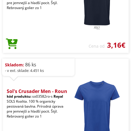
pre jemnejší a hladší pocit. Štýl.
Rebrovaný golier zo 1
3,16€
Cena od
86 ks
Skladom:
- v ext. sklade: 4.451 ks
Sol's Crusader Men - Roun
kód produktu:
so03582ro-s
Royal
SOLS Kvalita. 100 % organicky
pestovaná bavlna. Prírodná úprava
pre jemnejší a hladší pocit. Štýl.
Rebrovaný golier zo 1