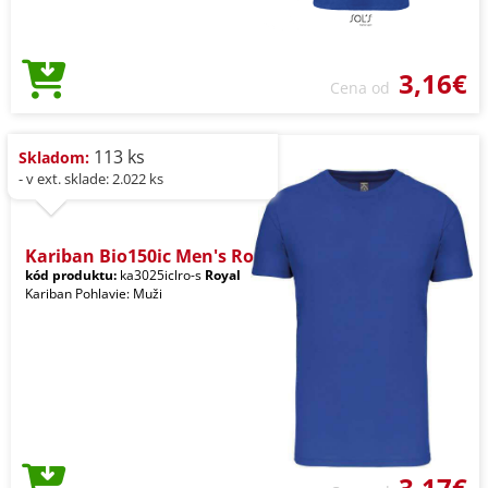
3,16€
Cena od
113 ks
Skladom:
- v ext. sklade: 2.022 ks
Kariban Bio150ic Men's Ro
kód produktu:
ka3025iclro-s
Royal
Kariban Pohlavie: Muži
3,17€