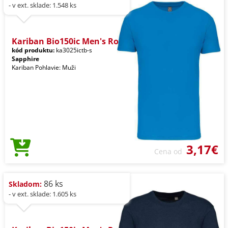
- v ext. sklade: 1.548 ks
Kariban Bio150ic Men's Ro
kód produktu:
ka3025ictb-s
Sapphire
Kariban Pohlavie: Muži
3,17€
Cena od
86 ks
Skladom:
- v ext. sklade: 1.605 ks