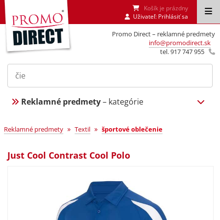
Košík je prázdny
Uživateľ:
Prihlásiť sa
Promo Direct – reklamné predmety
info@promodirect.sk
tel. 917 747 955
Reklamné predmety
– kategórie
»
»
Reklamné predmety
Textil
športové oblečenie
Just Cool Contrast Cool Polo