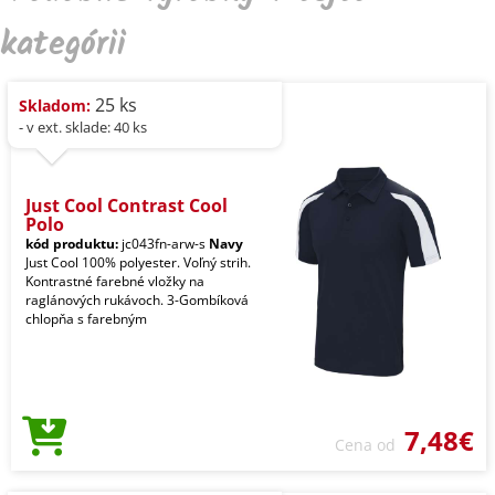
kategórii
25 ks
Skladom:
- v ext. sklade: 40 ks
Just Cool Contrast Cool
Polo
kód produktu:
jc043fn-arw-s
Navy
Just Cool 100% polyester. Voľný strih.
Kontrastné farebné vložky na
raglánových rukávoch. 3-Gombíková
chlopňa s farebným
7,48€
Cena od