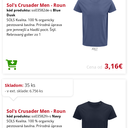
Sol's Crusader Men - Roun
kód produktu:
so03582de-s
Blue
Dusk
SOLS Kvalita. 100 % organicky
pestovaná bavlna. Prírodná úprava
pre jemnejší a hladší pocit. Štýl.
Rebrovaný golier zo 1
3,16€
Cena od
35 ks
Skladom:
- v ext. sklade: 6.756 ks
Sol's Crusader Men - Roun
kód produktu:
so03582fn-s
Navy
SOLS Kvalita. 100 % organicky
pestovaná bavlna. Prírodná úprava