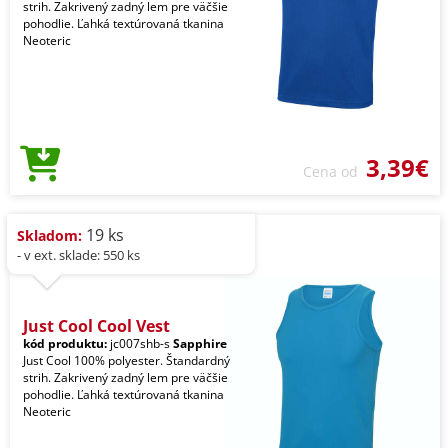
strih. Zakrivený zadný lem pre väčšie
pohodlie. Ľahká textúrovaná tkanina
Neoteric
3,39€
Cena od
19 ks
Skladom:
- v ext. sklade: 550 ks
Just Cool Cool Vest
kód produktu:
jc007shb-s
Sapphire
Just Cool 100% polyester. Štandardný
strih. Zakrivený zadný lem pre väčšie
pohodlie. Ľahká textúrovaná tkanina
Neoteric