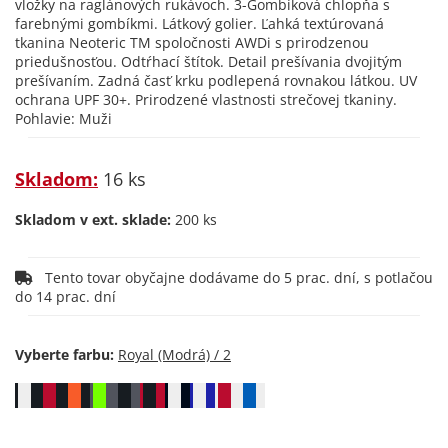
vložky na raglánových rukávoch. 3-Gombíková chlopňa s
farebnými gombíkmi. Látkový golier. Ľahká textúrovaná
tkanina Neoteric TM spoločnosti AWDi s prirodzenou
priedušnosťou. Odtŕhací štítok. Detail prešívania dvojitým
prešívaním. Zadná časť krku podlepená rovnakou látkou. UV
ochrana UPF 30+. Prirodzené vlastnosti strečovej tkaniny.
Pohlavie: Muži
Skladom:
16 ks
Skladom v ext. sklade:
200 ks
Tento tovar obyčajne dodávame do 5 prac. dní, s potlačou
do 14 prac. dní
Vyberte farbu: