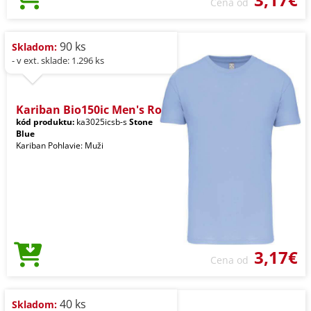
Cena od
90 ks
Skladom:
- v ext. sklade: 1.296 ks
Kariban Bio150ic Men's Ro
kód produktu:
ka3025icsb-s
Stone
Blue
Kariban Pohlavie: Muži
3,17€
Cena od
40 ks
Skladom: