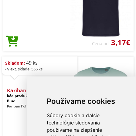
3,17€
Cena od
49 ks
Skladom:
- v ext. sklade: 556 ks
Kariban Bio150ic Men's Ro
kód produktu:
ka3025icsg-s
Tropical
Používame cookies
Blue
Kariban Pohlavie: Muži
Súbory cookie a ďalšie
technológie sledovania
používame na zlepšenie