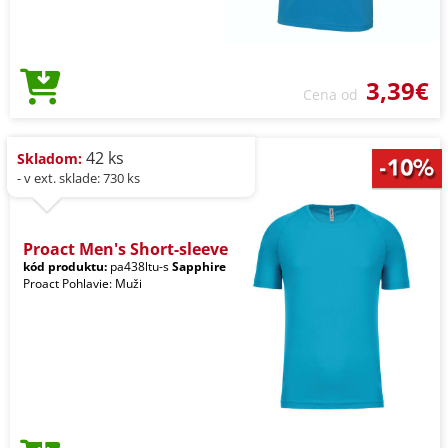
3,39€
Cena od
42 ks
Skladom:
- v ext. sklade: 730 ks
Proact Men's Short-sleeve
kód produktu:
pa438ltu-s
Sapphire
Proact Pohlavie: Muži