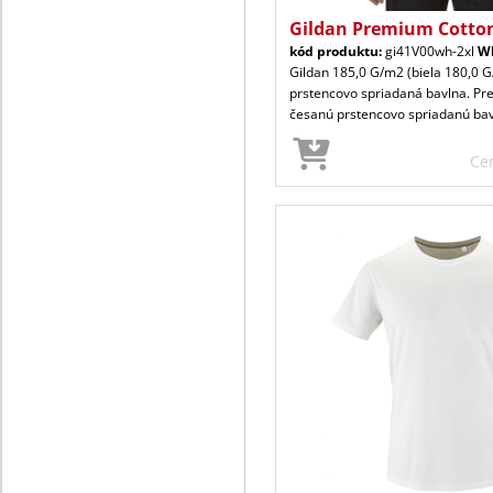
Gildan Premium Cotto
kód produktu:
gi41V00wh-2xl
W
Gildan 185,0 G/m2 (biela 180,0 
prstencovo spriadaná bavlna. P
česanú prstencovo spriadanú ba
Ce