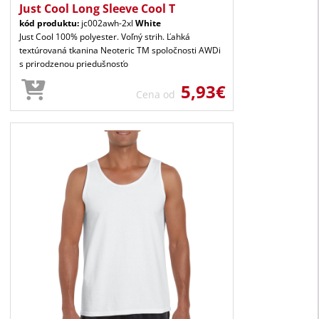
Just Cool Long Sleeve Cool T
kód produktu:
jc002awh-2xl
White
Just Cool 100% polyester. Voľný strih. Ľahká
textúrovaná tkanina Neoteric TM spoločnosti AWDi
s prirodzenou priedušnosťo
5,93€
Cena od