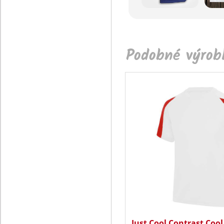
Podobné výrobk
Just Cool Contrast Cool