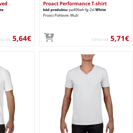
ved
Proact Performance T-shirt
te
kód produktu:
pa406wh-fg-2xl
White
Proact Pohlavie: Muži
5,64€
5,71€
na od
Cena od