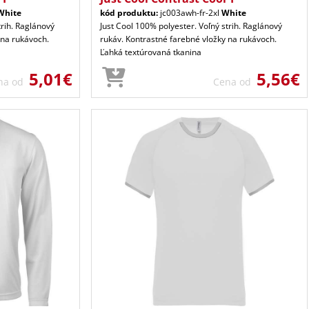
White
kód produktu:
jc003awh-fr-2xl
White
trih. Raglánový
Just Cool 100% polyester. Voľný strih. Raglánový
 na rukávoch.
rukáv. Kontrastné farebné vložky na rukávoch.
Ľahká textúrovaná tkanina
5,01€
5,56€
na od
Cena od