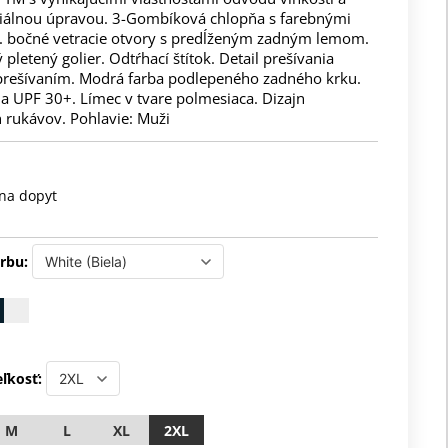
riálnou úpravou. 3-Gombíková chlopňa s farebnými
 bočné vetracie otvory s predĺženým zadným lemom.
pletený golier. Odtŕhací štítok. Detail prešívania
prešívaním. Modrá farba podlepeného zadného krku.
a UPF 30+. Límec v tvare polmesiaca. Dizajn
 rukávov. Pohlavie: Muži
na dopyt
rbu:
ľkosť:
M
L
XL
2XL