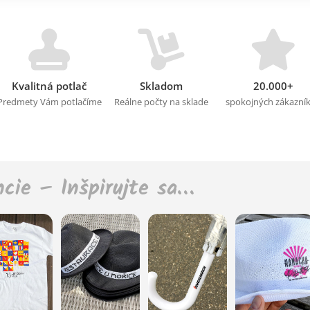
Kvalitná potlač
Skladom
20.000+
Predmety Vám potlačíme
Reálne počty na sklade
spokojných zákazní
ncie – Inšpirujte sa…