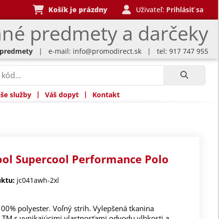
Košík je prázdny
Uživateľ:
Prihlásiť sa
né predmety a darčeky
 predmety
| e-mail:
info@promodirect.sk
| tel: 917 747 955
|
|
še služby
Váš dopyt
Kontakt
ool Supercool Performance Polo
ktu:
jc041awh-2xl
100% polyester. Voľný strih. Vylepšená tkanina
 TM s vynikajúcimi vlastnosťami odvodu vlhkosti a