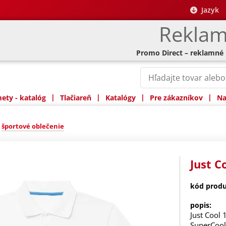
Jazyk
Reklam
Promo Direct – reklamné
|
|
|
|
ty - katalóg
Tlačiareň
Katalógy
Pre zákazníkov
Na
»
športové oblečenie
Just C
kód produ
popis:
Just Cool 
SuperCool