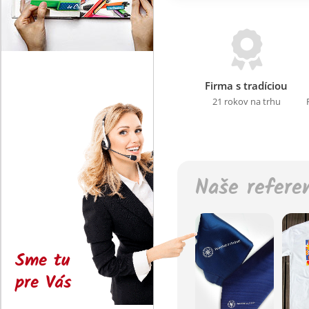
Firma s tradíciou
21 rokov na trhu
Naše refere
Sme tu
pre Vás