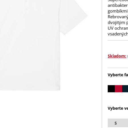
antibakte
gombíkmi.
Rebrovaný 
dvojitým 
UV ochran
vsadených
Skladom:
Vyberte fa
Vyberte ve
S