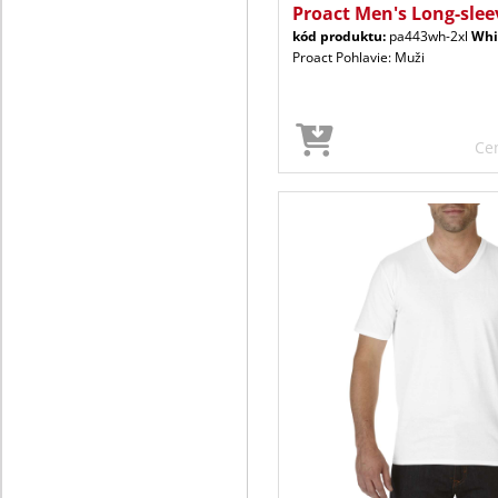
Proact Men's Long-slee
kód produktu:
pa443wh-2xl
Whi
Proact Pohlavie: Muži
Ce