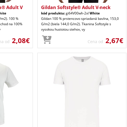
n® Adult V
Gildan Softstyle® Adult V-neck
hite
kód produktu:
gi64V00wh-2xl
White
G/m2). 100 %
Gildan 100 % prstencovo spriadaná bavlna, 153,0
rechod na 100%
G/m2 (biela 144,0 G/m2). Tkanina Softstyle s
v
vysokou hustotou stehov, vy
2,08€
2,67€
na od
Cena od