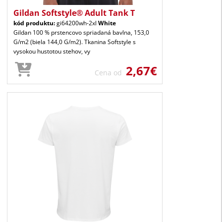
Gildan Softstyle® Adult Tank T
kód produktu:
gi64200wh-2xl
White
Gildan 100 % prstencovo spriadaná bavlna, 153,0
G/m2 (biela 144,0 G/m2). Tkanina Softstyle s
vysokou hustotou stehov, vy
2,67€
Cena od