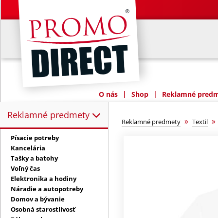
|
|
O nás
Shop
Reklamné predme
Reklamné predmety
Reklamné predmety:
»
Reklamné predmety
Textil
Písacie potreby
Kancelária
Tašky a batohy
Voľný čas
Elektronika a hodiny
Náradie a autopotreby
Domov a bývanie
Osobná starostlivosť