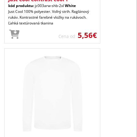
kód produktu:
jc003arw-shb-2xl
White
Just Cool 100% polyester. Voľný strih. Raglánový
rukáv. Kontrastné farebné vložky na rukávoch.
Ľahká textúrovaná tkanina
5,56€
Cena od