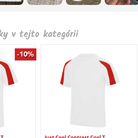
y v tejto kategórii
 T
Just Cool Contrast Cool T