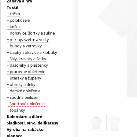
Zábava a hry
Textil
− tričká
− polokošele
− košele
− nohavice, šortky a sukne
− mikiny, svetre a vesty
− bundy a vetrovky
− čiapky, rukavice a klobúky
− šály, kravaty a šatky
− dáždniky a pláštenky
− pracovné oblečenie
− uteráky a župany
− obrusy a deky
− detské oblečenie
− spodná bielizeň
− športové oblečenie
− topánky
Kalendáre a diáre
Sladkosti, víno, delikatesy
Výroba na zakázku
Vianoce