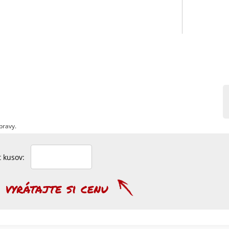
pravy.
et kusov: