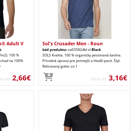
n® Adult V
Sol's Crusader Men - Roun
k
kód produktu:
so03582dbl-xl
Black
G/m2). 100 %
SOLS Kvalita. 100 % organicky pestovaná bavlna.
rechod na 100%
Prírodná úprava pre jemnejší a hladší pocit. Štýl.
v
Rebrovaný golier zo 1
2,66€
3,16€
na od
Cena od