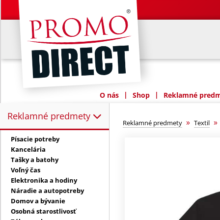
|
|
O nás
Shop
Reklamné predme
Reklamné predmety
Reklamné predmety:
»
Reklamné predmety
Textil
Písacie potreby
Kancelária
Tašky a batohy
Voľný čas
Elektronika a hodiny
Náradie a autopotreby
Domov a bývanie
Osobná starostlivosť