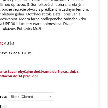
riálnou úpravou. 3-Gombíková chlopňa s farebnými
 bočné vetracie otvory s predĺženým zadným lemom.
pletený golier. Odtŕhací štítok. Detail prešívania
prešívaním. Modrá farba podlepeného zadného krku.
a UPF 30+. Límec v tvare polmesiaca. Dizajn
 rukávov. Pohlavie: Muži
m:
40 ks
ext. sklade:
120 ks
ento tovar obyčajne dodávame do 5 prac. dní, s
otlačou do 14 prac. dní
rbu: