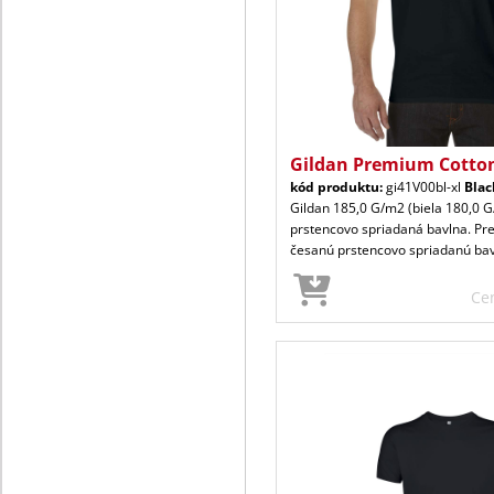
Gildan Premium Cotto
kód produktu:
gi41V00bl-xl
Blac
Gildan 185,0 G/m2 (biela 180,0 
prstencovo spriadaná bavlna. P
česanú prstencovo spriadanú ba
Ce