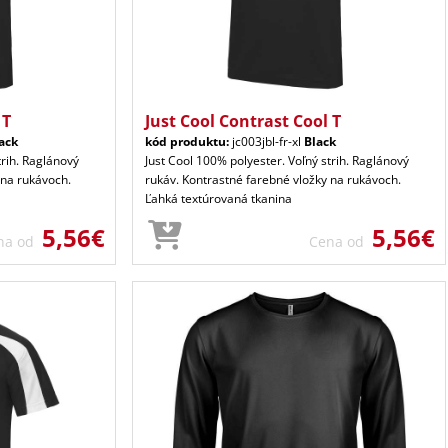
 T
Just Cool Contrast Cool T
ack
kód produktu:
jc003jbl-fr-xl
Black
trih. Raglánový
Just Cool 100% polyester. Voľný strih. Raglánový
 na rukávoch.
rukáv. Kontrastné farebné vložky na rukávoch.
Ľahká textúrovaná tkanina
5,56€
5,56€
na od
Cena od