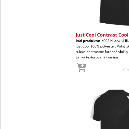
Just Cool Contrast Cool
kód produktu:
jc003jbl-arw-xl
Bl
Just Cool 100% polyester. Voľný s
rukáv. Kontrastné farebné vložky
Ľahká textúrovaná tkanina
Ce