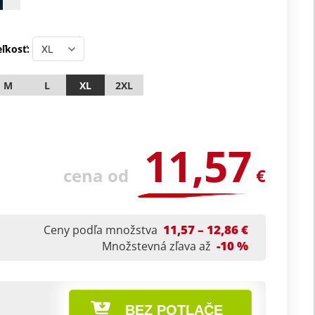
ľkosť:
M
L
XL
2XL
11,57
cena od
€
11,57 – 12,86 €
Ceny podľa množstva
-10 %
Množstevná zľava až
BEZ POTLAČE