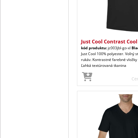
Just Cool Contrast Cool
kód produktu:
jc003jbl-go-xl
Bla
Just Cool 100% polyester. Voľný s
rukáv. Kontrastné farebné vložky
Ľahká textúrovaná tkanina
Ce