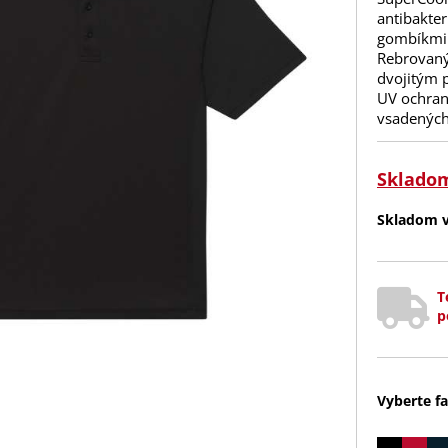
antibakte
gombíkmi.
Rebrovaný 
dvojitým 
UV ochran
vsadených
Sklado
Skladom v 
T
p
Vyberte fa