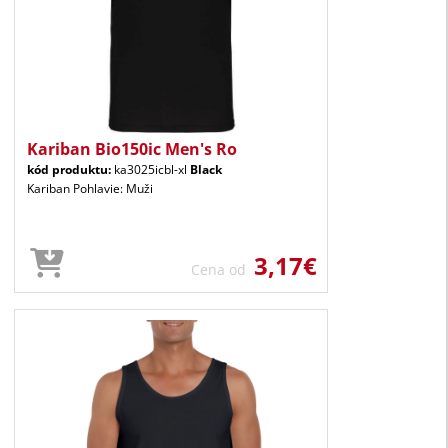
Kariban Bio150ic Men's Ro
kód produktu:
ka3025icbl-xl
Black
Kariban Pohlavie: Muži
3,17€
Cena od