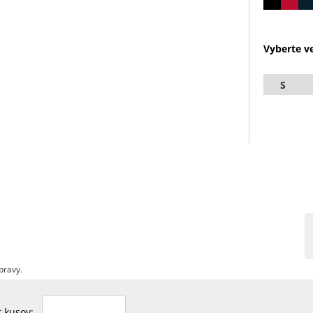
Vyberte ve
S
pravy.
et kusov: