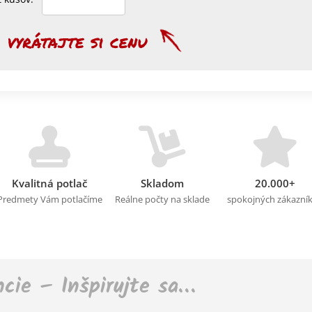
Kvalitná potlač
Skladom
20.000+
Predmety Vám potlačíme
Reálne počty na sklade
spokojných zákazní
ncie – Inšpirujte sa…