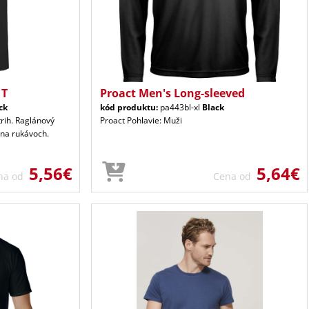
 T
Proact Men's Long-sleeved
ck
kód produktu:
pa443bl-xl
Black
trih. Raglánový
Proact Pohlavie: Muži
 na rukávoch.
5,56€
5,64€
na od
Cena od