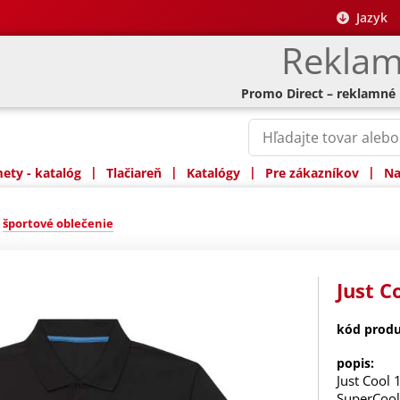
Jazyk
Reklam
Promo Direct – reklamné
|
|
|
|
ty - katalóg
Tlačiareň
Katalógy
Pre zákazníkov
Na
»
športové oblečenie
Just C
kód produ
popis:
Just Cool 
SuperCool