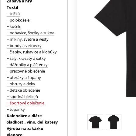
Zábava a hry
Textil
− tričká
− polokošele
− košele
− nohavice, šortky a sukne
− mikiny, svetre a vesty
− bundy a vetrovky
− čiapky, rukavice a klobúky
− šály, kravaty a šatky
− dáždniky a pláštenky
− pracovné oblečenie
− uteráky a župany
− obrusy a deky
− detské oblečenie
− spodná bielizeň
− športové oblečenie
− topánky
Kalendáre a diáre
Sladkosti, víno, delikatesy
Výroba na zakázku
Vianoce