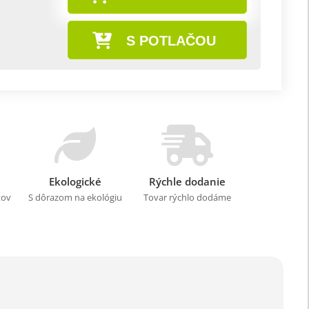
S POTLAČOU
Ekologické
Rýchle dodanie
kov
S dôrazom na ekológiu
Tovar rýchlo dodáme