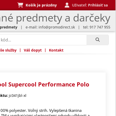
Košík je prázdny
Uživateľ:
Prihlásiť sa
né predmety a darčeky
 predmety
| e-mail:
info@promodirect.sk
| tel: 917 747 955
|
|
še služby
Váš dopyt
Kontakt
ool Supercool Performance Polo
ktu:
jc041jbl-xl
100% polyester. Voľný strih. Vylepšená tkanina
 TM s vynikajúcimi vlastnosťami odvodu vlhkosti a