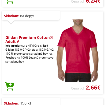
6,24€
Cena od
Skladom:
na dopyt
Gildan Premium Cotton®
Adult V
kód produktu:
gi41V00re-xl
Red
Gildan 185,0 G/m2 (biela 180,0 G/m2).
100 % prstencovo spriadaná bavlna.
Prechod na 100% česanú prstencovo
spriadanú bav
2,66€
Cena od
190 ks
Skladom: