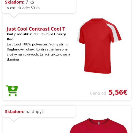
7 ks
Skladom:
- v ext. sklade: 50 ks
Just Cool Contrast Cool T
kód produktu:
jc003fr-jbl-xl
Cherry
Red
Just Cool 100% polyester. Voľný strih.
Raglánový rukáv. Kontrastné farebné
vložky na rukávoch. Ľahká textúrovaná
tkanina
5,56€
Cena od
Skladom:
na dopyt