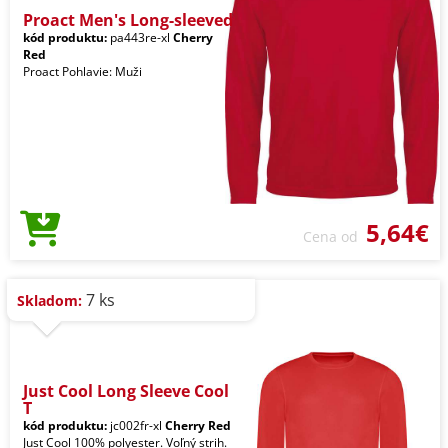
Proact Men's Long-sleeved
kód produktu:
pa443re-xl
Cherry
Red
Proact Pohlavie: Muži
5,64€
Cena od
7 ks
Skladom:
Just Cool Long Sleeve Cool
T
kód produktu:
jc002fr-xl
Cherry Red
Just Cool 100% polyester. Voľný strih.