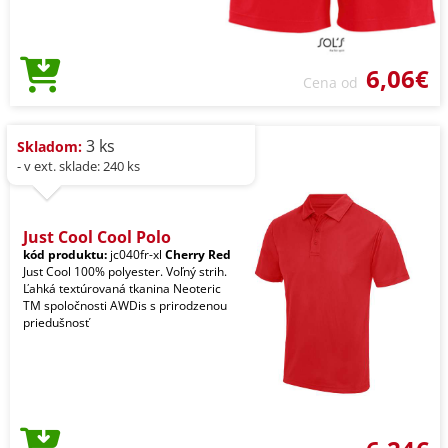
6,06€
Cena od
3 ks
Skladom:
- v ext. sklade: 240 ks
Just Cool Cool Polo
kód produktu:
jc040fr-xl
Cherry Red
Just Cool 100% polyester. Voľný strih.
Ľahká textúrovaná tkanina Neoteric
TM spoločnosti AWDis s prirodzenou
priedušnosť