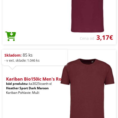
3,17€
Cena od
85 ks
Skladom:
- v ext. sklade: 1.046 ks
Kariban Bio150ic Men's Ro
kód produktu:
ka3025icwnh-xl
Heather Sport Dark Maroon
Kariban Pohlavie: Muži