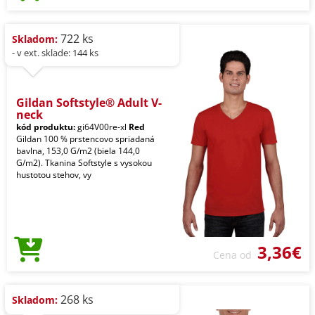
722 ks
Skladom:
- v ext. sklade: 144 ks
Gildan Softstyle® Adult V-
neck
kód produktu:
gi64V00re-xl
Red
Gildan 100 % prstencovo spriadaná
bavlna, 153,0 G/m2 (biela 144,0
G/m2). Tkanina Softstyle s vysokou
hustotou stehov, vy
3,36€
Cena od
268 ks
Skladom: