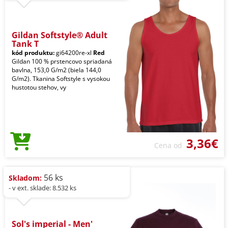
Gildan Softstyle® Adult
Tank T
kód produktu:
gi64200re-xl
Red
Gildan 100 % prstencovo spriadaná
bavlna, 153,0 G/m2 (biela 144,0
G/m2). Tkanina Softstyle s vysokou
hustotou stehov, vy
3,36€
Cena od
56 ks
Skladom:
- v ext. sklade: 8.532 ks
Sol's imperial - Men'