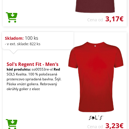
3,17€
Cena od
100 ks
Skladom:
- v ext. sklade: 822 ks
Sol's Regent Fit - Men’s
kód produktu:
so00553re-xl
Red
SOLS Kvalita. 100 % poločesaná
prstencovo spriadaná bavlna. Štýl.
Páska vnútri goliera. Rebrovaný
okrúhly golier z elast
3,23€
Cena od