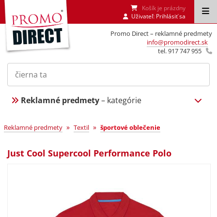
Košík je prázdny
Uživateľ:
Prihlásiť sa
Promo Direct – reklamné predmety
info@promodirect.sk
tel. 917 747 955
Reklamné predmety
– kategórie
»
»
Reklamné predmety
Textil
športové oblečenie
Just Cool Supercool Performance Polo