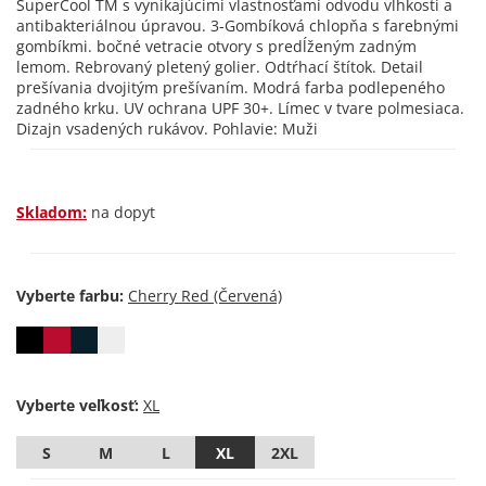
SuperCool TM s vynikajúcimi vlastnosťami odvodu vlhkosti a
antibakteriálnou úpravou. 3-Gombíková chlopňa s farebnými
gombíkmi. bočné vetracie otvory s predĺženým zadným
lemom. Rebrovaný pletený golier. Odtŕhací štítok. Detail
prešívania dvojitým prešívaním. Modrá farba podlepeného
zadného krku. UV ochrana UPF 30+. Límec v tvare polmesiaca.
Dizajn vsadených rukávov. Pohlavie: Muži
Skladom:
na dopyt
Vyberte farbu:
Vyberte veľkosť:
S
M
L
XL
2XL