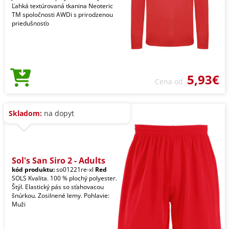
Ľahká textúrovaná tkanina Neoteric
TM spoločnosti AWDi s prirodzenou
priedušnosťo
5,93€
Cena od
Skladom:
na dopyt
Sol's San Siro 2 - Adults
kód produktu:
so01221re-xl
Red
SOLS Kvalita. 100 % plochý polyester.
Štýl. Elastický pás so sťahovacou
šnúrkou. Zosilnené lemy. Pohlavie:
Muži