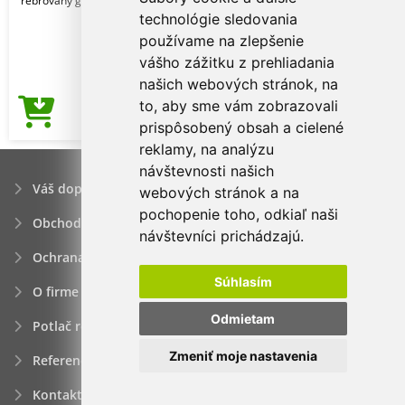
rebrovaný golier. K
technológie sledovania
používame na zlepšenie
vášho zážitku z prehliadania
našich webových stránok, na
to, aby sme vám zobrazovali
3,40€
Cena od
prispôsobený obsah a cielené
reklamy, na analýzu
návštevnosti našich
Váš dopyt
webových stránok a na
pochopenie toho, odkiaľ naši
Obchodné podmienky
návštevníci prichádzajú.
Ochrana osobných údajov
Súhlasím
O firme
Odmietam
Potlač reklamných predmetov
Zmeniť moje nastavenia
Referencie
Kontakt