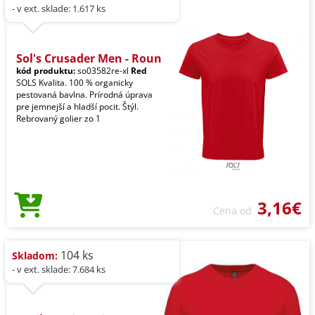
- v ext. sklade: 1.617 ks
Sol's Crusader Men - Roun
kód produktu:
so03582re-xl
Red
SOLS Kvalita. 100 % organicky
pestovaná bavlna. Prírodná úprava
pre jemnejší a hladší pocit. Štýl.
Rebrovaný golier zo 1
3,16€
Cena od
104 ks
Skladom:
- v ext. sklade: 7.684 ks