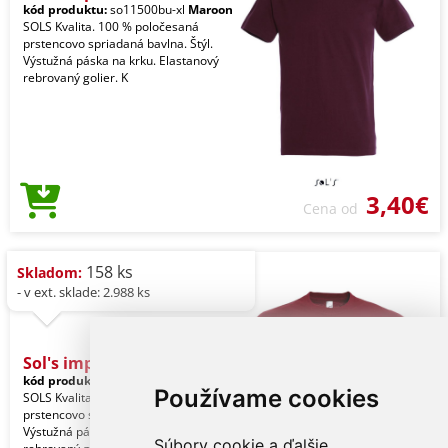
kód produktu:
so11500bu-xl
Maroon
SOLS Kvalita. 100 % poločesaná
prstencovo spriadaná bavlna. Štýl.
Výstužná páska na krku. Elastanový
rebrovaný golier. K
3,40€
Cena od
158 ks
Skladom:
- v ext. sklade: 2.988 ks
Sol's imperial - Men'
kód produktu:
so11500ci-xl
Garnet
Používame cookies
SOLS Kvalita. 100 % poločesaná
prstencovo spriadaná bavlna. Štýl.
Výstužná páska na krku. Elastanový
Súbory cookie a ďalšie