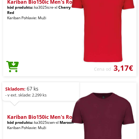
Kariban Bio150ic Men's Ro
kód produktu:
ka3025icre-xl
Cherry
Red
Kariban Pohlavie: Muži
3,17€
Cena od
67 ks
Skladom:
- v ext. sklade: 2.299 ks
Kariban Bio150ic Men's Ro
kód produktu:
ka3025icwn-xl
Maroon
Kariban Pohlavie: Muži