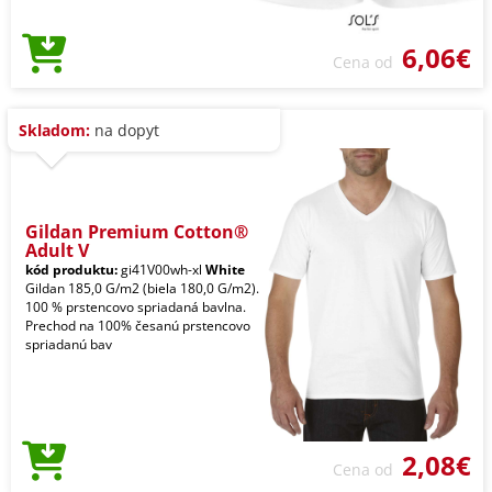
6,06€
Cena od
Skladom:
na dopyt
Gildan Premium Cotton®
Adult V
kód produktu:
gi41V00wh-xl
White
Gildan 185,0 G/m2 (biela 180,0 G/m2).
100 % prstencovo spriadaná bavlna.
Prechod na 100% česanú prstencovo
spriadanú bav
2,08€
Cena od