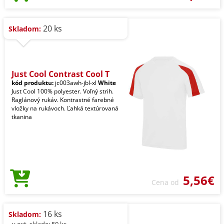
20 ks
Skladom:
Just Cool Contrast Cool T
kód produktu:
jc003awh-jbl-xl
White
Just Cool 100% polyester. Voľný strih.
Raglánový rukáv. Kontrastné farebné
vložky na rukávoch. Ľahká textúrovaná
tkanina
5,56€
Cena od
16 ks
Skladom:
- v ext. sklade: 50 ks