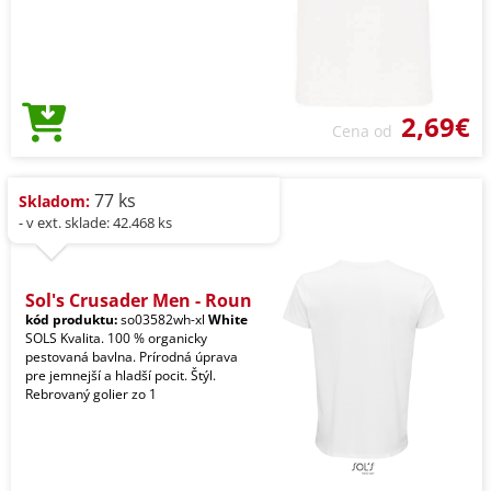
2,69€
Cena od
77 ks
Skladom:
- v ext. sklade: 42.468 ks
Sol's Crusader Men - Roun
kód produktu:
so03582wh-xl
White
SOLS Kvalita. 100 % organicky
pestovaná bavlna. Prírodná úprava
pre jemnejší a hladší pocit. Štýl.
Rebrovaný golier zo 1