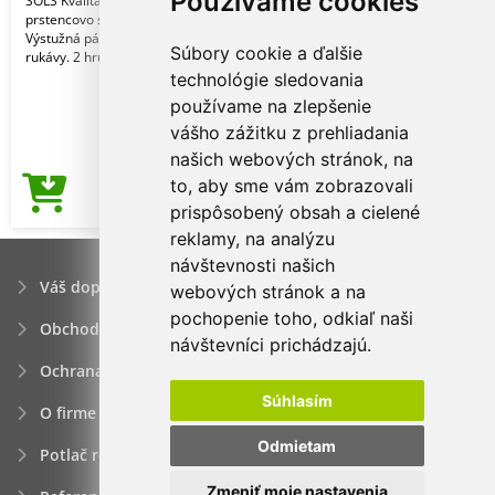
Používame cookies
SOLS Kvalita. 100 % poločesaná
prstencovo spriadaná bavlna. Štýl.
Výstužná páska na krku. Krátke
Súbory cookie a ďalšie
rukávy. 2 hrúbky rebrov
technológie sledovania
používame na zlepšenie
vášho zážitku z prehliadania
našich webových stránok, na
to, aby sme vám zobrazovali
3,04€
Cena od
prispôsobený obsah a cielené
reklamy, na analýzu
návštevnosti našich
Váš dopyt
webových stránok a na
pochopenie toho, odkiaľ naši
Obchodné podmienky
návštevníci prichádzajú.
Ochrana osobných údajov
Súhlasím
O firme
Odmietam
Potlač reklamných predmetov
Zmeniť moje nastavenia