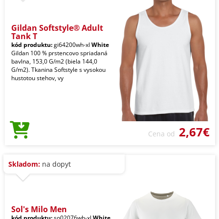
Gildan Softstyle® Adult
Tank T
kód produktu:
gi64200wh-xl
White
Gildan 100 % prstencovo spriadaná
bavlna, 153,0 G/m2 (biela 144,0
G/m2). Tkanina Softstyle s vysokou
hustotou stehov, vy
2,67€
Cena od
Skladom:
na dopyt
Sol's Milo Men
kód produktu:
so02076wh-xl
White