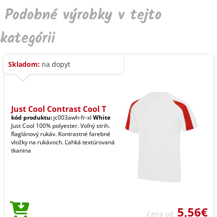
Podobné výrobky v tejto
kategórii
Skladom:
na dopyt
Just Cool Contrast Cool T
kód produktu:
jc003awh-fr-xl
White
Just Cool 100% polyester. Voľný strih.
Raglánový rukáv. Kontrastné farebné
vložky na rukávoch. Ľahká textúrovaná
tkanina
5,56€
Cena od