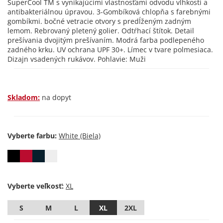
SuperCool TM s vynikajúcimi vlastnosťami odvodu vlhkosti a
antibakteriálnou úpravou. 3-Gombíková chlopňa s farebnými
gombíkmi. bočné vetracie otvory s predĺženým zadným
lemom. Rebrovaný pletený golier. Odtŕhací štítok. Detail
prešívania dvojitým prešívaním. Modrá farba podlepeného
zadného krku. UV ochrana UPF 30+. Límec v tvare polmesiaca.
Dizajn vsadených rukávov. Pohlavie: Muži
Skladom:
na dopyt
Vyberte farbu:
Vyberte veľkosť:
S
M
L
XL
2XL