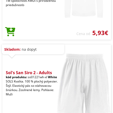
TM spoločnosti AWDi s prirodzenou
priedušnosťo
5,93€
Cena od
Skladom:
na dopyt
Sol's San Siro 2 - Adults
kód produktu:
so01221wh-xl
White
SOLS Kvalita. 100 % plochý polyester.
Štýl. Elastický pás so sťahovacou
šnúrkou. Zosilnené lemy. Pohlavie:
Muži