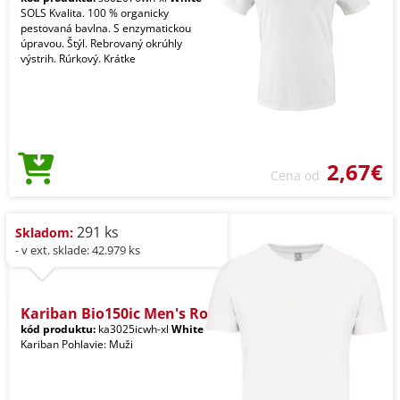
SOLS Kvalita. 100 % organicky
pestovaná bavlna. S enzymatickou
úpravou. Štýl. Rebrovaný okrúhly
výstrih. Rúrkový. Krátke
2,67€
Cena od
291 ks
Skladom:
- v ext. sklade: 42.979 ks
Kariban Bio150ic Men's Ro
kód produktu:
ka3025icwh-xl
White
Kariban Pohlavie: Muži