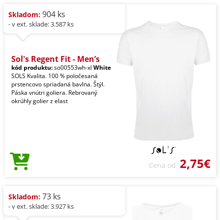
904 ks
Skladom:
- v ext. sklade: 3.587 ks
Sol's Regent Fit - Men’s
kód produktu:
so00553wh-xl
White
SOLS Kvalita. 100 % poločesaná
prstencovo spriadaná bavlna. Štýl.
Páska vnútri goliera. Rebrovaný
okrúhly golier z elast
2,75€
Cena od
73 ks
Skladom:
- v ext. sklade: 3.927 ks