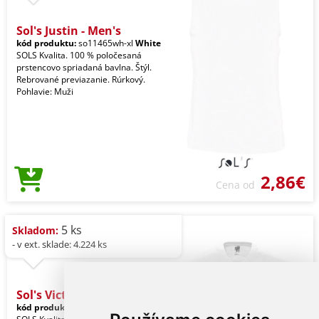
Sol's Justin - Men's
kód produktu:
so11465wh-xl
White
SOLS Kvalita. 100 % poločesaná
prstencovo spriadaná bavlna. Štýl.
Rebrované previazanie. Rúrkový.
Pohlavie: Muži
2,86€
Cena od
5 ks
Skladom:
- v ext. sklade: 4.224 ks
Sol's Victory - Men'
kód produktu:
so11150wh-xl
White