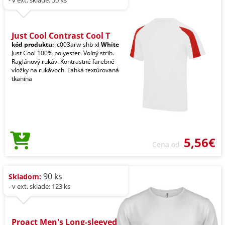
Just Cool Contrast Cool T
kód produktu:
jc003arw-shb-xl
White
Just Cool 100% polyester. Voľný strih.
Raglánový rukáv. Kontrastné farebné
vložky na rukávoch. Ľahká textúrovaná
tkanina
5,56€
Cena od
90 ks
Skladom:
- v ext. sklade: 123 ks
Proact Men's Long-sleeved