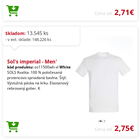
2,71€
Cena od
13.545 ks
Skladom:
- v ext. sklade: 148.226 ks
Sol's imperial - Men'
kód produktu:
so11500wh-xl
White
SOLS Kvalita. 100 % poločesaná
prstencovo spriadaná bavlna. Štýl.
Výstužná páska na krku. Elastanový
rebrovaný golier. K
2,75€
Cena od