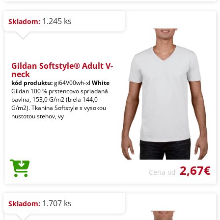
1.245 ks
Skladom:
Gildan Softstyle® Adult V-
neck
kód produktu:
gi64V00wh-xl
White
Gildan 100 % prstencovo spriadaná
bavlna, 153,0 G/m2 (biela 144,0
G/m2). Tkanina Softstyle s vysokou
hustotou stehov, vy
2,67€
Cena od
1.707 ks
Skladom: