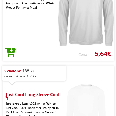
kód produktu:
pa443wh-xl
White
Proact Pohlavie: Muži
5,64€
Cena od
188 ks
Skladom:
- v ext. sklade: 150 ks
Just Cool Long Sleeve Cool
T
kód produktu:
jc002awh-xl
White
Just Cool 100% polyester. Voľný strih.
Ľahká textúrovaná tkanina Neoteric