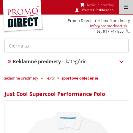
Košík je prázdny
Uživateľ:
Prihlásiť sa
Promo Direct – reklamné predmety
info@promodirect.sk
tel. 917 747 955
Reklamné predmety
– kategórie
»
»
Reklamné predmety
Textil
športové oblečenie
Just Cool Supercool Performance Polo