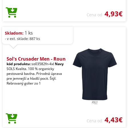
4,93€
Cena od
1 ks
Skladom:
- v ext. sklade: 887 ks
Sol's Crusader Men - Roun
kód produktu:
so03582fn-4xl
Navy
SOLS Kvalita. 100 % organicky
pestovaná bavlna. Prírodná úprava
pre jemnejší a hladší pocit. Štýl.
Rebrovaný golier zo 1
4,43€
Cena od