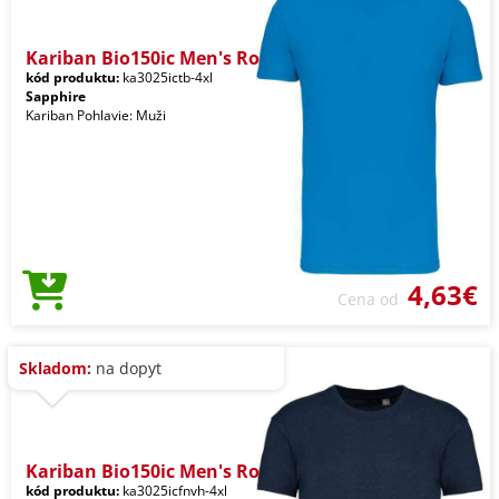
Kariban Bio150ic Men's Ro
kód produktu:
ka3025ictb-4xl
Sapphire
Kariban Pohlavie: Muži
4,63€
Cena od
Skladom:
na dopyt
Kariban Bio150ic Men's Ro
kód produktu:
ka3025icfnvh-4xl