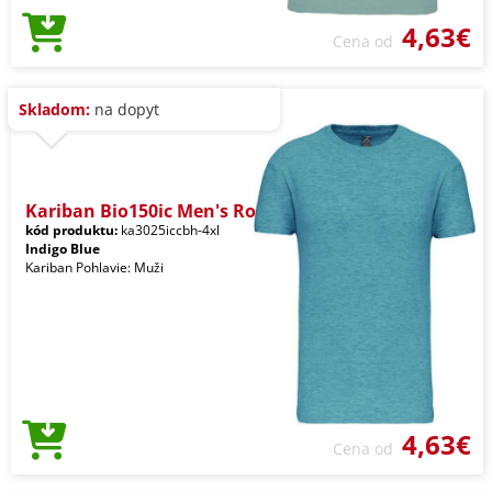
4,63€
Cena od
Skladom:
na dopyt
Kariban Bio150ic Men's Ro
kód produktu:
ka3025iccbh-4xl
Indigo Blue
Kariban Pohlavie: Muži
4,63€
Cena od