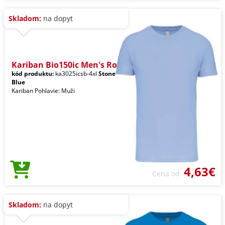
Skladom:
na dopyt
Kariban Bio150ic Men's Ro
kód produktu:
ka3025icsb-4xl
Stone
Blue
Kariban Pohlavie: Muži
4,63€
Cena od
Skladom:
na dopyt