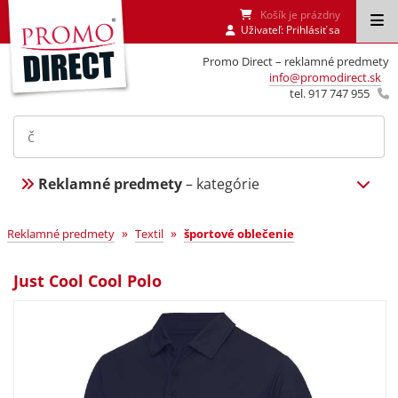
Košík je prázdny
Uživateľ:
Prihlásiť sa
Promo Direct – reklamné predmety
info@promodirect.sk
tel. 917 747 955
Reklamné predmety
– kategórie
»
»
Reklamné predmety
Textil
športové oblečenie
Just Cool Cool Polo