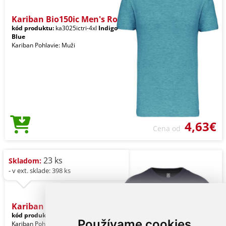
Kariban Bio150ic Men's Ro
kód produktu:
ka3025ictri-4xl
Indigo
Blue
Kariban Pohlavie: Muži
4,63€
Cena od
23 ks
Skladom:
- v ext. sklade: 398 ks
Kariban Bio150ic Men's Ro
kód produktu:
ka3025icnv-4xl
Navy
Používame cookies
Kariban Pohlavie: Muži