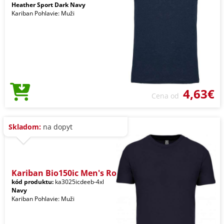
Heather Sport Dark Navy
Kariban Pohlavie: Muži
4,63€
Cena od
Skladom:
na dopyt
Kariban Bio150ic Men's Ro
kód produktu:
ka3025icdeeb-4xl
Navy
Kariban Pohlavie: Muži