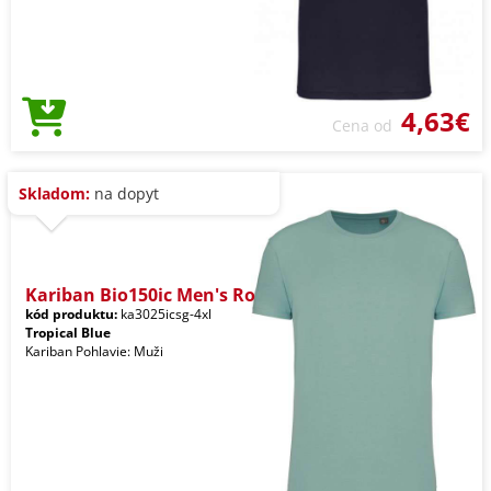
4,63€
Cena od
Skladom:
na dopyt
Kariban Bio150ic Men's Ro
kód produktu:
ka3025icsg-4xl
Tropical Blue
Kariban Pohlavie: Muži