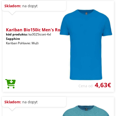
Skladom:
na dopyt
Kariban Bio150ic Men's Ro
kód produktu:
ka3025icset-4xl
Sapphire
Kariban Pohlavie: Muži
4,63€
Cena od
Skladom:
na dopyt