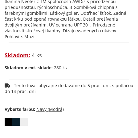
tkanina Neoteric TM spoločnosti AWDis s prirodzenou
priedušnosťou, rýchloschnúca. 3-Gombíková chlopňa s
farebnými gombíkmi. Látkový golier. Odtŕhací štítok. Zadná
časť krku podlepená rovnakou látkou. Detail prešívania
dvojitým prešívaním. UV ochrana UPF 30+. Prirodzené
vlastnosti strečovej tkaniny. Dizajn vsadených rukávov.
Pohlavie: Muži
Skladom:
4 ks
Skladom v ext. sklade:
280 ks
Tento tovar obyčajne dodávame do 5 prac. dní, s potlačou
do 14 prac. dní
Vyberte farbu: