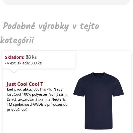
Podobné výrobky v tejto
kategórii
88 ks
Skladom:
- v ext. sklade: 300 ks
Just Cool Cool T
kód produktu:
jc001fnv-4xl
Navy
Just Cool 100% polyester. Voľný strih.
Ľahká textúrovaná tkanina Neoteric
TM spoločnosti AWDis s prirodzenou
priedušnosť