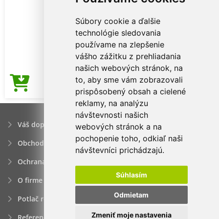
Súbory cookie a ďalšie
technológie sledovania
používame na zlepšenie
vášho zážitku z prehliadania
našich webových stránok, na
to, aby sme vám zobrazovali
4,63€
Cena od
prispôsobený obsah a cielené
reklamy, na analýzu
návštevnosti našich
Váš dopyt
webových stránok a na
pochopenie toho, odkiaľ naši
Obchodné podmienky
návštevníci prichádzajú.
Ochrana osobných údajov
Súhlasím
O firme
Odmietam
Potlač reklamných predmetov
Zmeniť moje nastavenia
Referencie