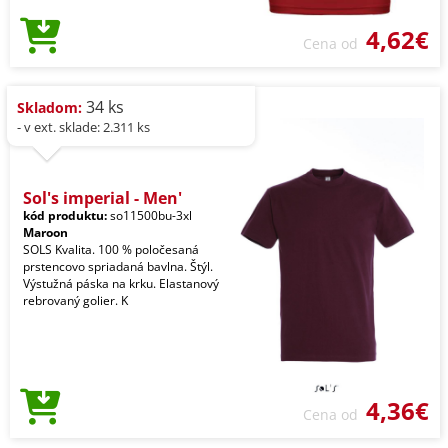
4,62€
Cena od
34 ks
Skladom:
- v ext. sklade: 2.311 ks
Sol's imperial - Men'
kód produktu:
so11500bu-3xl
Maroon
SOLS Kvalita. 100 % poločesaná
prstencovo spriadaná bavlna. Štýl.
Výstužná páska na krku. Elastanový
rebrovaný golier. K
4,36€
Cena od