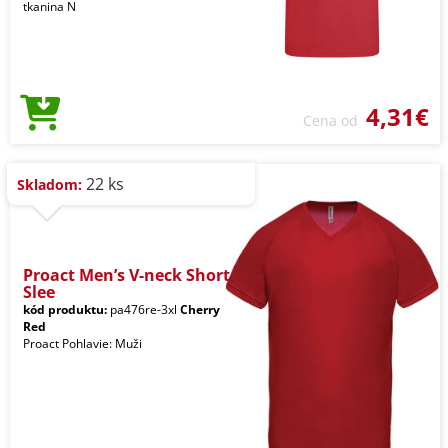
tkanina N
4,31€
Cena od
22 ks
Skladom:
Proact Men’s V-neck Short
Slee
kód produktu:
pa476re-3xl
Cherry
Red
Proact Pohlavie: Muži