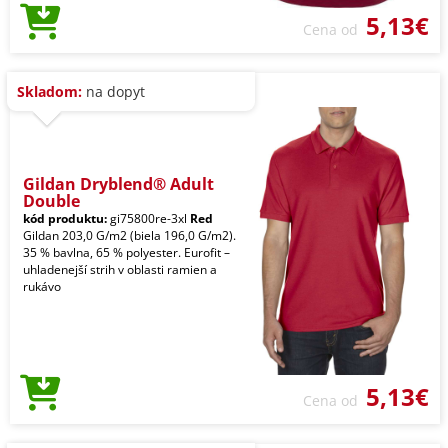
5,13€
Cena od
Skladom:
na dopyt
Gildan Dryblend® Adult
Double
kód produktu:
gi75800re-3xl
Red
Gildan 203,0 G/m2 (biela 196,0 G/m2).
35 % bavlna, 65 % polyester. Eurofit –
uhladenejší strih v oblasti ramien a
rukávo
5,13€
Cena od