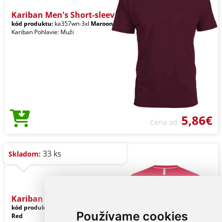
Kariban Men's Short-sleev
kód produktu:
ka357wn-3xl
Maroon
Kariban Pohlavie: Muži
5,86€
Cena od
33 ks
Skladom:
Kariban Men's Short-sleev
kód produktu:
ka357re-3xl
Cherry
Používame cookies
Red