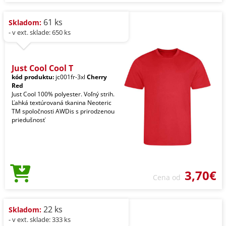
61 ks
Skladom:
- v ext. sklade: 650 ks
Just Cool Cool T
kód produktu:
jc001fr-3xl
Cherry
Red
Just Cool 100% polyester. Voľný strih.
Ľahká textúrovaná tkanina Neoteric
TM spoločnosti AWDis s prirodzenou
priedušnosť
3,70€
Cena od
22 ks
Skladom:
- v ext. sklade: 333 ks