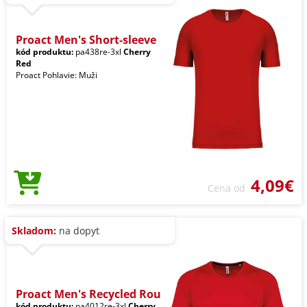
Proact Men's Short-sleeve
kód produktu:
pa438re-3xl
Cherry
Red
Proact Pohlavie: Muži
4,09€
Cena od
Skladom:
na dopyt
Proact Men's Recycled Rou
kód produktu:
pa4012re-3xl
Cherry