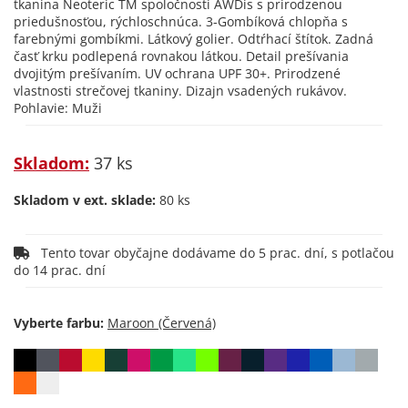
tkanina Neoteric TM spoločnosti AWDis s prirodzenou
priedušnosťou, rýchloschnúca. 3-Gombíková chlopňa s
farebnými gombíkmi. Látkový golier. Odtŕhací štítok. Zadná
časť krku podlepená rovnakou látkou. Detail prešívania
dvojitým prešívaním. UV ochrana UPF 30+. Prirodzené
vlastnosti strečovej tkaniny. Dizajn vsadených rukávov.
Pohlavie: Muži
Skladom:
37 ks
Skladom v ext. sklade:
80 ks
Tento tovar obyčajne dodávame do 5 prac. dní, s potlačou
do 14 prac. dní
Vyberte farbu: