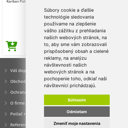
Kariban Pohlavie: Muži
Súbory cookie a ďalšie
technológie sledovania
používame na zlepšenie
vášho zážitku z prehliadania
našich webových stránok, na
to, aby sme vám zobrazovali
5,86€
Cena od
prispôsobený obsah a cielené
reklamy, na analýzu
návštevnosti našich
Váš dopyt
webových stránok a na
pochopenie toho, odkiaľ naši
Obchodné podmienky
návštevníci prichádzajú.
Ochrana osobných údajov
Súhlasím
O firme
Odmietam
Potlač reklamných predmetov
Zmeniť moje nastavenia
Referencie