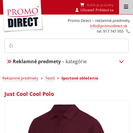
Košík je prázdny
Uživateľ:
Prihlásiť sa
Promo Direct – reklamné predmety
info@promodirect.sk
tel. 917 747 955
Reklamné predmety
– kategórie
»
»
Reklamné predmety
Textil
športové oblečenie
Just Cool Cool Polo