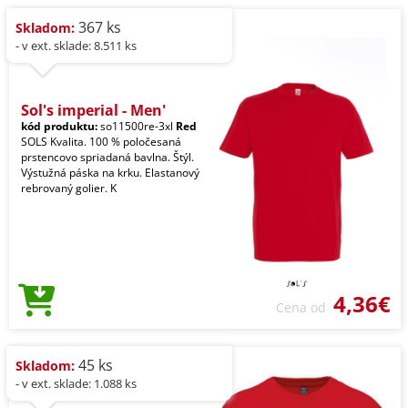
367 ks
Skladom:
- v ext. sklade: 8.511 ks
Sol's imperial - Men'
kód produktu:
so11500re-3xl
Red
SOLS Kvalita. 100 % poločesaná
prstencovo spriadaná bavlna. Štýl.
Výstužná páska na krku. Elastanový
rebrovaný golier. K
4,36€
Cena od
45 ks
Skladom:
- v ext. sklade: 1.088 ks