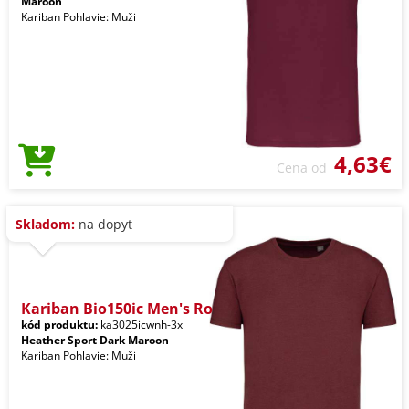
Maroon
Kariban Pohlavie: Muži
4,63€
Cena od
Skladom:
na dopyt
Kariban Bio150ic Men's Ro
kód produktu:
ka3025icwnh-3xl
Heather Sport Dark Maroon
Kariban Pohlavie: Muži