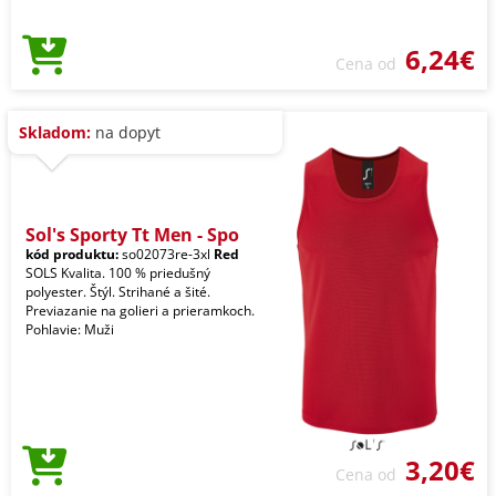
6,24€
Cena od
Skladom:
na dopyt
Sol's Sporty Tt Men - Spo
kód produktu:
so02073re-3xl
Red
SOLS Kvalita. 100 % priedušný
polyester. Štýl. Strihané a šité.
Previazanie na golieri a prieramkoch.
Pohlavie: Muži
3,20€
Cena od