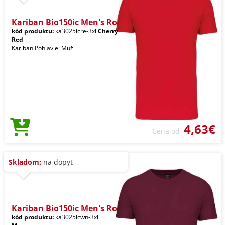
Kariban Bio150ic Men's Ro
kód produktu:
ka3025icre-3xl
Cherry
Red
Kariban Pohlavie: Muži
4,63€
Cena od
Skladom:
na dopyt
Kariban Bio150ic Men's Ro
kód produktu:
ka3025icwn-3xl