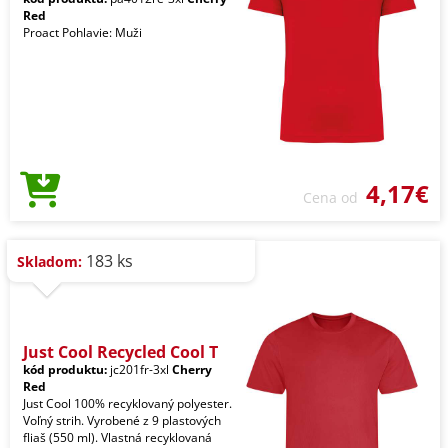
Red
Proact Pohlavie: Muži
4,17€
Cena od
183 ks
Skladom:
Just Cool Recycled Cool T
kód produktu:
jc201fr-3xl
Cherry
Red
Just Cool 100% recyklovaný polyester.
Voľný strih. Vyrobené z 9 plastových
fliaš (550 ml). Vlastná recyklovaná