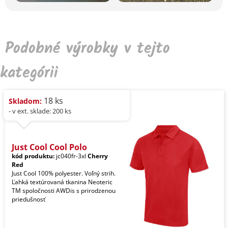
Podobné výrobky v tejto
kategórii
18 ks
Skladom:
- v ext. sklade: 200 ks
Just Cool Cool Polo
kód produktu:
jc040fr-3xl
Cherry
Red
Just Cool 100% polyester. Voľný strih.
Ľahká textúrovaná tkanina Neoteric
TM spoločnosti AWDis s prirodzenou
priedušnosť