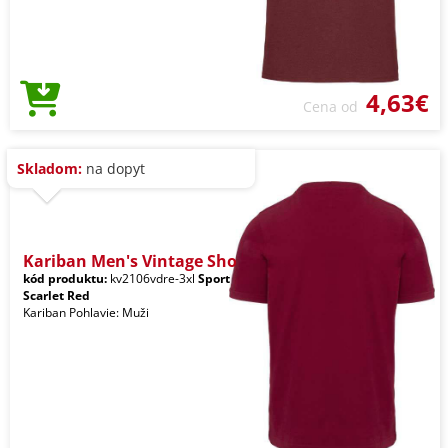
4,63€
Cena od
Skladom:
na dopyt
Kariban Men's Vintage Sho
kód produktu:
kv2106vdre-3xl
Sport
Scarlet Red
Kariban Pohlavie: Muži