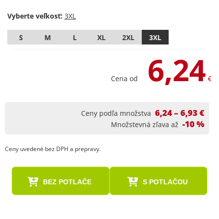
Vyberte veľkosť:
S
M
L
XL
2XL
3XL
6,24
Cena od
€
6,24 – 6,93 €
Ceny podľa množstva
-10 %
Množstevná zľava až
Ceny uvedené bez DPH a prepravy.
BEZ POTLAČE
S POTLAČOU