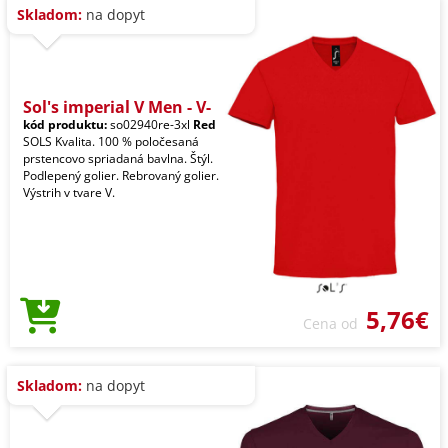
Skladom:
na dopyt
Sol's imperial V Men - V-
kód produktu:
so02940re-3xl
Red
SOLS Kvalita. 100 % poločesaná
prstencovo spriadaná bavlna. Štýl.
Podlepený golier. Rebrovaný golier.
Výstrih v tvare V.
5,76€
Cena od
Skladom:
na dopyt