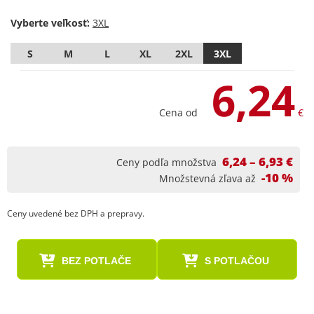
Vyberte veľkosť:
S
M
L
XL
2XL
3XL
6,24
Cena od
€
6,24 – 6,93 €
Ceny podľa množstva
-10 %
Množstevná zľava až
Ceny uvedené bez DPH a prepravy.
BEZ POTLAČE
S POTLAČOU