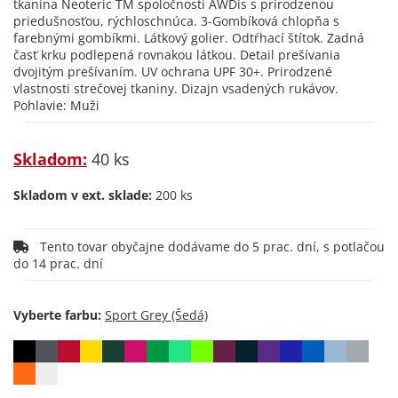
tkanina Neoteric TM spoločnosti AWDis s prirodzenou
priedušnosťou, rýchloschnúca. 3-Gombíková chlopňa s
farebnými gombíkmi. Látkový golier. Odtŕhací štítok. Zadná
časť krku podlepená rovnakou látkou. Detail prešívania
dvojitým prešívaním. UV ochrana UPF 30+. Prirodzené
vlastnosti strečovej tkaniny. Dizajn vsadených rukávov.
Pohlavie: Muži
Skladom:
40 ks
Skladom v ext. sklade:
200 ks
Tento tovar obyčajne dodávame do 5 prac. dní, s potlačou
do 14 prac. dní
Vyberte farbu: