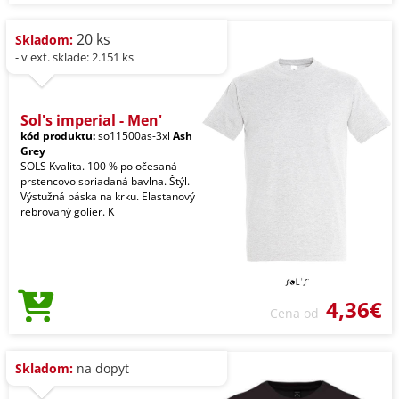
20 ks
Skladom:
- v ext. sklade: 2.151 ks
Sol's imperial - Men'
kód produktu:
so11500as-3xl
Ash
Grey
SOLS Kvalita. 100 % poločesaná
prstencovo spriadaná bavlna. Štýl.
Výstužná páska na krku. Elastanový
rebrovaný golier. K
4,36€
Cena od
Skladom:
na dopyt