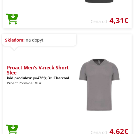
4,31€
Cena od
Skladom:
na dopyt
Proact Men’s V-neck Short
Slee
kód produktu:
pa476fg-3xl
Charcoal
Proact Pohlavie: Muži
4,62€
Cena od