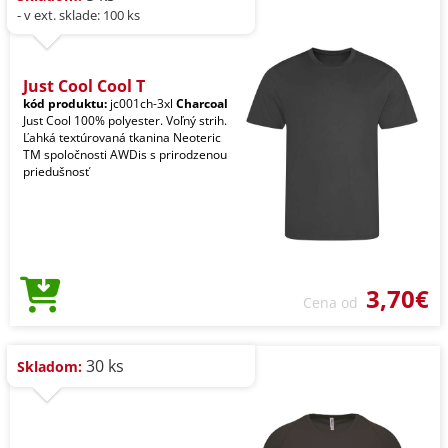
- v ext. sklade: 100 ks
Just Cool Cool T
kód produktu:
jc001ch-3xl
Charcoal
Just Cool 100% polyester. Voľný strih.
Ľahká textúrovaná tkanina Neoteric
TM spoločnosti AWDis s prirodzenou
priedušnosť
3,70€
Cena od
30 ks
Skladom: