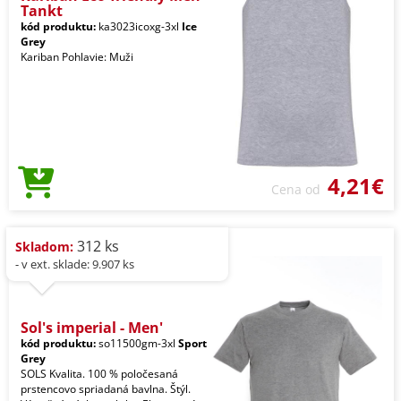
Tankt
kód produktu:
ka3023icoxg-3xl
Ice
Grey
Kariban Pohlavie: Muži
4,21€
Cena od
312 ks
Skladom:
- v ext. sklade: 9.907 ks
Sol's imperial - Men'
kód produktu:
so11500gm-3xl
Sport
Grey
SOLS Kvalita. 100 % poločesaná
prstencovo spriadaná bavlna. Štýl.