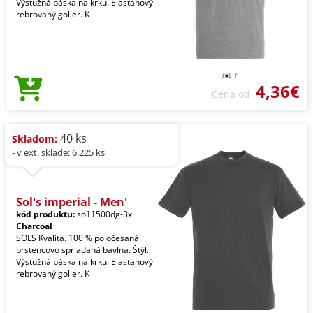
Výstužná páska na krku. Elastanový
rebrovaný golier. K
4,36€
Cena od
40 ks
Skladom:
- v ext. sklade: 6.225 ks
Sol's imperial - Men'
kód produktu:
so11500dg-3xl
Charcoal
SOLS Kvalita. 100 % poločesaná
prstencovo spriadaná bavlna. Štýl.
Výstužná páska na krku. Elastanový
rebrovaný golier. K