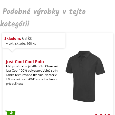
Podobné výrobky v tejto
kategórii
68 ks
Skladom:
- v ext. sklade: 160 ks
Just Cool Cool Polo
kód produktu:
jc040ch-3xl
Charcoal
Just Cool 100% polyester. Voľný strih.
Ľahká textúrovaná tkanina Neoteric
TM spoločnosti AWDis s prirodzenou
priedušnosť