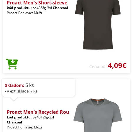
Proact Men's Short-sleeve
kód produktu:
pa438fg-3xl
Charcoal
Proact Pohlavie: Muži
4,09€
Cena od
6 ks
Skladom:
- v ext. sklade: 7 ks
Proact Men's Recycled Rou
kód produktu:
pa4012fg-3xl
Charcoal
Proact Pohlavie: Muži