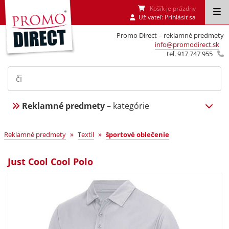
Košík je prázdny
Uživateľ:
Prihlásiť sa
Promo Direct – reklamné predmety
info@promodirect.sk
tel. 917 747 955
Reklamné predmety
– kategórie
»
»
Reklamné predmety
Textil
športové oblečenie
Just Cool Cool Polo