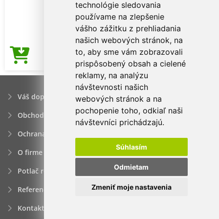
technológie sledovania
používame na zlepšenie
vášho zážitku z prehliadania
našich webových stránok, na
to, aby sme vám zobrazovali
4,63€
Cena od
prispôsobený obsah a cielené
reklamy, na analýzu
návštevnosti našich
Váš dopyt
webových stránok a na
pochopenie toho, odkiaľ naši
Obchodné podmienky
návštevníci prichádzajú.
Ochrana osobných údajov
Súhlasím
O firme
Odmietam
Potlač reklamných predmetov
Zmeniť moje nastavenia
Referencie
Kontakt