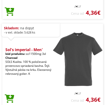
4,36€
Cena od
Skladom:
na dopyt
- v ext. sklade: 5.628 ks
Sol's imperial - Men'
kód produktu:
so11500mg-3xl
Charcoal
SOLS Kvalita. 100 % poločesaná
prstencovo spriadaná bavlna. Štýl.
Výstužná páska na krku. Elastanový
rebrovaný golier. K
4,36€
Cena od