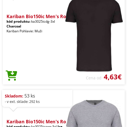
Kariban Bio150ic Men's Ro
kód produktu:
ka3025icdg-3xl
Charcoal
Kariban Pohlavie: Muži
4,63€
Cena od
53 ks
Skladom:
- v ext. sklade: 292 ks
Kariban Bio150ic Men's Ro
kód produktu:
ka3025icoxg-3xl
Ice