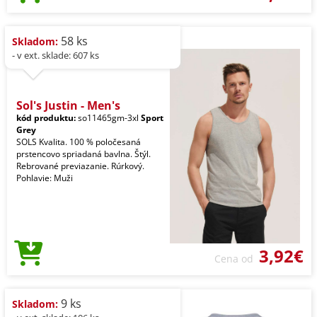
58 ks
Skladom:
- v ext. sklade: 607 ks
Sol's Justin - Men's
kód produktu:
so11465gm-3xl
Sport
Grey
SOLS Kvalita. 100 % poločesaná
prstencovo spriadaná bavlna. Štýl.
Rebrované previazanie. Rúrkový.
Pohlavie: Muži
3,92€
Cena od
9 ks
Skladom: