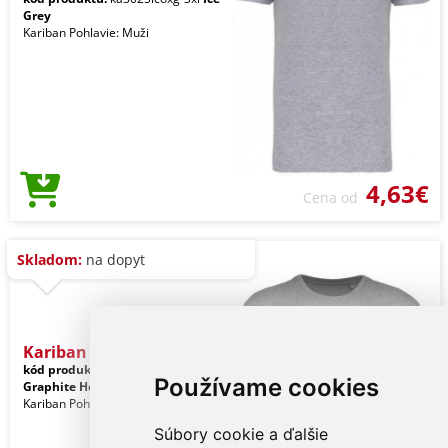
Grey
Kariban Pohlavie: Muži
4,63€
Cena od
Skladom:
na dopyt
Kariban Bio150ic Men's Ro
kód produktu:
ka3025icgrh-3xl
Používame cookies
Graphite Heather
Kariban Pohlavie: Muži
Súbory cookie a ďalšie