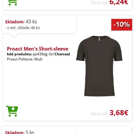
6,24€
Cena od
43 ks
Skladom:
- v ext. sklade: 46 ks
Proact Men's Short-sleeve
kód produktu:
pa438dg-3xl
Charcoal
Proact Pohlavie: Muži
3,68€
Cena od
5 ks
Skladom: