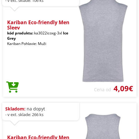
- v ext. sklade: 106 ks
Kariban Eco-friendly Men
Sleev
kód produktu:
ka3022icoxg-3xl
Ice
Grey
Kariban Pohlavie: Muži
4,09€
Cena od
Skladom:
na dopyt
- v ext. sklade: 266 ks
Kariban Eco-friendly Men