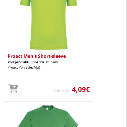
Proact Men's Short-sleeve
kód produktu:
pa438li-3xl
Kiwi
Proact Pohlavie: Muži
4,09€
Cena od