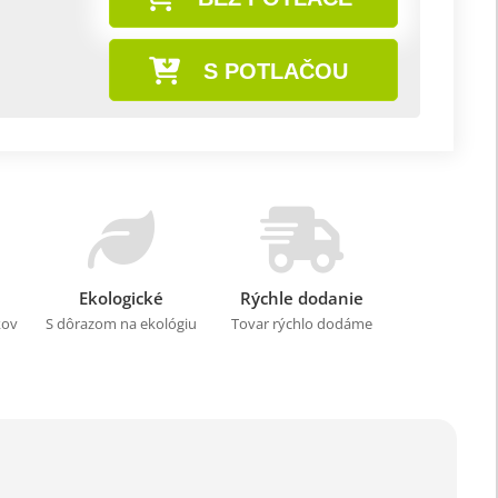
S POTLAČOU
Ekologické
Rýchle dodanie
kov
S dôrazom na ekológiu
Tovar rýchlo dodáme