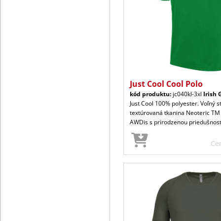
Just Cool Cool Polo
kód produktu:
jc040kl-3xl
Irish 
Just Cool 100% polyester. Voľný s
textúrovaná tkanina Neoteric TM
AWDis s prirodzenou priedušnos
Ce