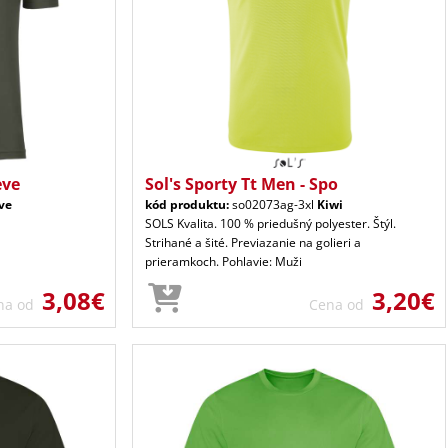
eve
Sol's Sporty Tt Men - Spo
ve
kód produktu:
so02073ag-3xl
Kiwi
SOLS Kvalita. 100 % priedušný polyester. Štýl.
Strihané a šité. Previazanie na golieri a
prieramkoch. Pohlavie: Muži
3,08€
3,20€
na od
Cena od