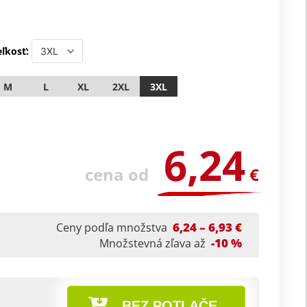
ľkosť:
M
L
XL
2XL
3XL
6,24
cena od
€
6,24 – 6,93 €
Ceny podľa množstva
-10 %
Množstevná zľava až
BEZ POTLAČE