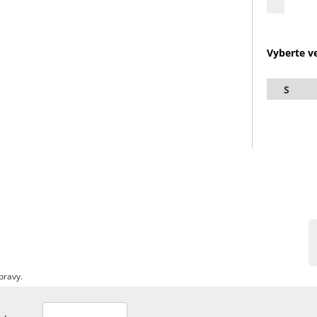
Vyberte ve
S
pravy.