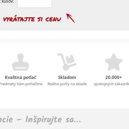
et kusov:
Kvalitná potlač
Skladom
20.000+
Predmety Vám potlačíme
Reálne počty na sklade
spokojných zákazní
ncie – Inšpirujte sa…