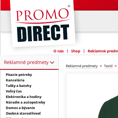
|
|
O nás
Shop
Reklamné predme
Reklamné predmety
Reklamné predmety:
»
Reklamné predmety
Textil
Písacie potreby
Kancelária
Tašky a batohy
Voľný čas
Elektronika a hodiny
Náradie a autopotreby
Domov a bývanie
Osobná starostlivosť