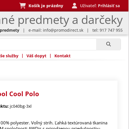
Košík je prázdny
Uživateľ:
Prihlásiť sa
né predmety a darčeky
 predmety
| e-mail:
info@promodirect.sk
| tel: 917 747 955
|
|
še služby
Váš dopyt
Kontakt
ool Cool Polo
ktu:
jc040bg-3xl
100% polyester. Voľný strih. Ľahká textúrovaná tkanina
TM spoločnosti AWDis s prirodzenou priedušnosťou,