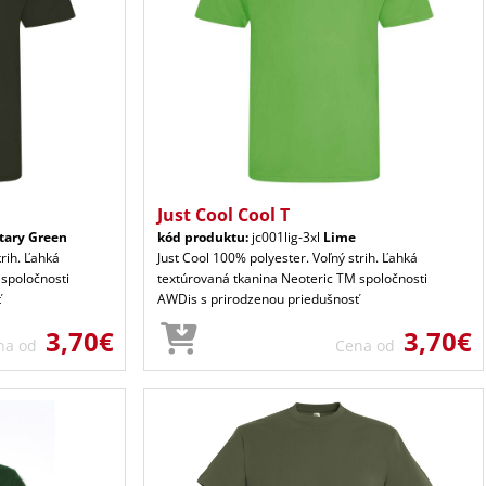
Just Cool Cool T
itary Green
kód produktu:
jc001lig-3xl
Lime
trih. Ľahká
Just Cool 100% polyester. Voľný strih. Ľahká
 spoločnosti
textúrovaná tkanina Neoteric TM spoločnosti
ť
AWDis s prirodzenou priedušnosť
3,70€
3,70€
na od
Cena od