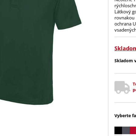
rýchlosch
Látkový go
rovnakou l
ochrana UP
vsadených
Sklado
Skladom v 
T
p
Vyberte fa