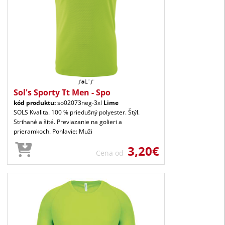
Sol's Sporty Tt Men - Spo
kód produktu:
so02073neg-3xl
Lime
SOLS Kvalita. 100 % priedušný polyester. Štýl.
Strihané a šité. Previazanie na golieri a
prieramkoch. Pohlavie: Muži
3,20€
Cena od