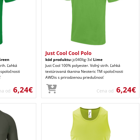
Just Cool Cool Polo
Green
kód produktu:
jc040lig-3xl
Lime
trih. Ľahká
Just Cool 100% polyester. Voľný strih. Ľahká
 spoločnosti
textúrovaná tkanina Neoteric TM spoločnosti
ť
AWDis s prirodzenou priedušnosť
6,24€
6,24€
na od
Cena od