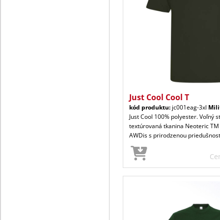
Just Cool Cool T
kód produktu:
jc001eag-3xl
Mil
Just Cool 100% polyester. Voľný s
textúrovaná tkanina Neoteric TM
AWDis s prirodzenou priedušnos
Ce