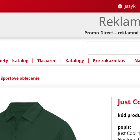
Jazyk
Reklam
Promo Direct – reklamné
|
|
|
|
ty - katalóg
Tlačiareň
Katalógy
Pre zákazníkov
Na
»
športové oblečenie
Just C
kód produ
popis:
Just Cool 
Neoteric 