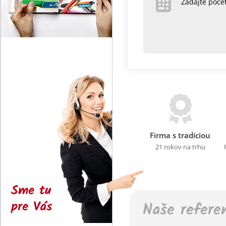
Zadajte poč
Firma s tradíciou
21 rokov na trhu
Sme tu
pre Vás
Naše refere