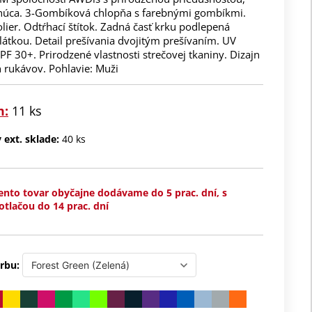
núca. 3-Gombíková chlopňa s farebnými gombíkmi.
lier. Odtŕhací štítok. Zadná časť krku podlepená
átkou. Detail prešívania dvojitým prešívaním. UV
F 30+. Prirodzené vlastnosti strečovej tkaniny. Dizajn
 rukávov. Pohlavie: Muži
m:
11 ks
ext. sklade:
40 ks
ento tovar obyčajne dodávame do 5 prac. dní, s
otlačou do 14 prac. dní
rbu: