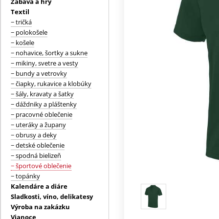
Zábava a hry
Textil
− tričká
− polokošele
− košele
− nohavice, šortky a sukne
− mikiny, svetre a vesty
− bundy a vetrovky
− čiapky, rukavice a klobúky
− šály, kravaty a šatky
− dáždniky a pláštenky
− pracovné oblečenie
− uteráky a župany
− obrusy a deky
− detské oblečenie
− spodná bielizeň
− športové oblečenie
− topánky
Kalendáre a diáre
Sladkosti, víno, delikatesy
Výroba na zakázku
Vianoce