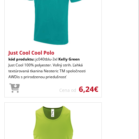
Just Cool Cool Polo
kód produktu:
jc040tblu-3xl
Kelly Green
Just Cool 100% polyester. Voľný strih. Ľahká
textúrovaná tkanina Neoteric TM spoločnosti
AWDis s prirodzenou priedušnosť
6,24€
Cena od