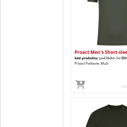
Proact Men's Short-sle
kód produktu:
pa438dkh-3xl
Oli
Proact Pohlavie: Muži
Ce