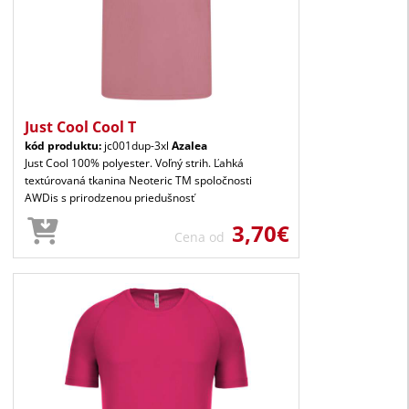
Just Cool Cool T
kód produktu:
jc001dup-3xl
Azalea
Just Cool 100% polyester. Voľný strih. Ľahká
textúrovaná tkanina Neoteric TM spoločnosti
AWDis s prirodzenou priedušnosť
3,70€
Cena od