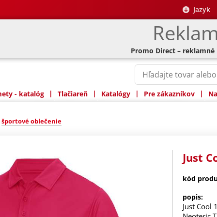
Jazyk
Reklam
Promo Direct – reklamné
|
|
|
|
ty - katalóg
Tlačiareň
Katalógy
Pre zákazníkov
Na
»
športové oblečenie
Just C
kód produ
popis:
Just Cool 
Neoteric 