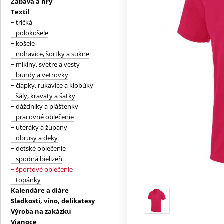
Zábava a hry
Textil
− tričká
− polokošele
− košele
− nohavice, šortky a sukne
− mikiny, svetre a vesty
− bundy a vetrovky
− čiapky, rukavice a klobúky
− šály, kravaty a šatky
− dáždniky a pláštenky
− pracovné oblečenie
− uteráky a župany
− obrusy a deky
− detské oblečenie
− spodná bielizeň
− športové oblečenie
− topánky
Kalendáre a diáre
Sladkosti, víno, delikatesy
Výroba na zakázku
Vianoce