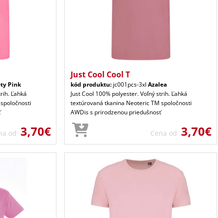
Just Cool Cool T
ty Pink
kód produktu:
jc001pcs-3xl
Azalea
trih. Ľahká
Just Cool 100% polyester. Voľný strih. Ľahká
 spoločnosti
textúrovaná tkanina Neoteric TM spoločnosti
ť
AWDis s prirodzenou priedušnosť
3,70€
3,70€
na od
Cena od