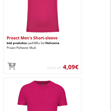
Proact Men's Short-sleeve
kód produktu:
pa438fu-3xl
Heliconia
Proact Pohlavie: Muži
4,09€
Cena od