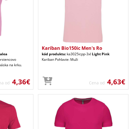
Kariban Bio150ic Men's Ro
alea
kód produktu:
ka3025icpp-3xl
Light Pink
prstencovo
Kariban Pohlavie: Muži
páska na krku.
4,36€
4,63€
na od
Cena od