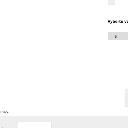
Vyberte ve
S
pravy.