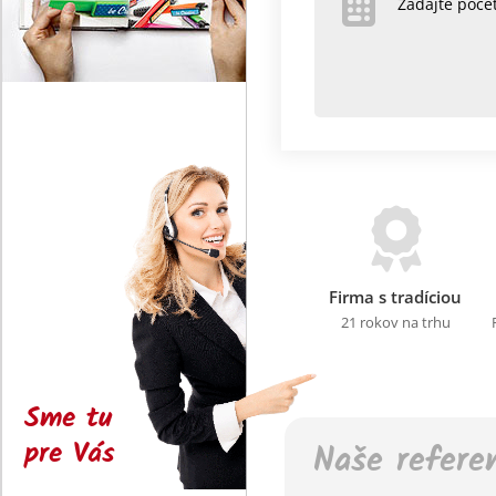
Zadajte poč
Firma s tradíciou
21 rokov na trhu
Sme tu
pre Vás
Naše refere