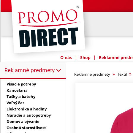
|
|
O nás
Shop
Reklamné predme
Reklamné predmety
Reklamné predmety:
»
Reklamné predmety
Textil
Písacie potreby
Kancelária
Tašky a batohy
Voľný čas
Elektronika a hodiny
Náradie a autopotreby
Domov a bývanie
Osobná starostlivosť