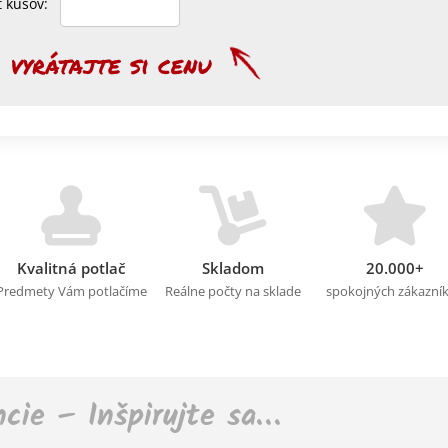
et kusov:
Kvalitná potlač
Skladom
20.000+
Predmety Vám potlačíme
Reálne počty na sklade
spokojných zákazní
ncie – Inšpirujte sa…