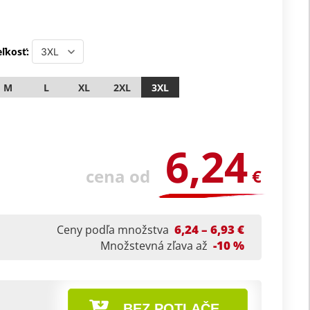
ľkosť:
M
L
XL
2XL
3XL
6,24
cena od
€
6,24 – 6,93 €
Ceny podľa množstva
-10 %
Množstevná zľava až
BEZ POTLAČE