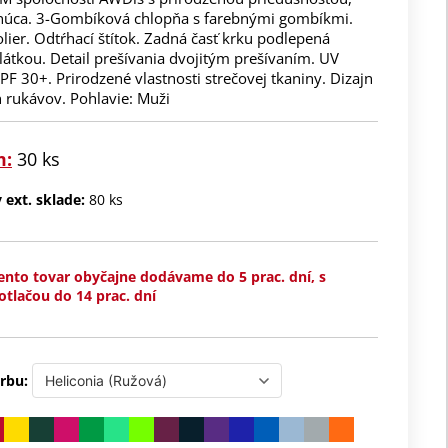
núca. 3-Gombíková chlopňa s farebnými gombíkmi.
lier. Odtŕhací štítok. Zadná časť krku podlepená
átkou. Detail prešívania dvojitým prešívaním. UV
F 30+. Prirodzené vlastnosti strečovej tkaniny. Dizajn
 rukávov. Pohlavie: Muži
m:
30 ks
ext. sklade:
80 ks
ento tovar obyčajne dodávame do 5 prac. dní, s
otlačou do 14 prac. dní
rbu: