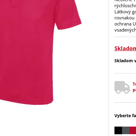
rýchlosch
Látkový go
rovnakou l
ochrana UP
vsadených
Sklado
Skladom v 
T
p
Vyberte fa