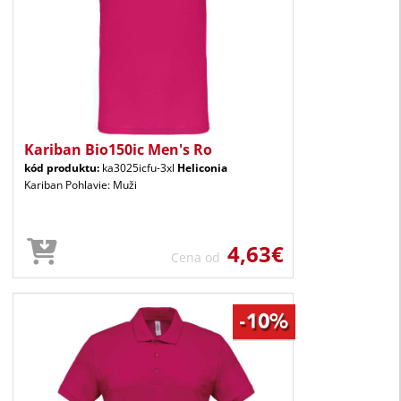
Kariban Bio150ic Men's Ro
kód produktu:
ka3025icfu-3xl
Heliconia
Kariban Pohlavie: Muži
4,63€
Cena od