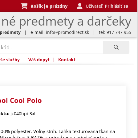
Košík je prázdny
Uživateľ:
Prihlásiť sa
né predmety a darčeky
 predmety
| e-mail:
info@promodirect.sk
| tel: 917 747 955
|
|
še služby
Váš dopyt
Kontakt
ool Cool Polo
ktu:
jc040hpi-3xl
100% polyester. Voľný strih. Ľahká textúrovaná tkanina
TM spoločnosti AWDis s prirodzenou priedušnosťou,