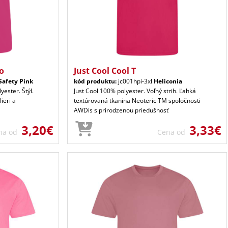
po
Just Cool Cool T
Safety Pink
kód produktu:
jc001hpi-3xl
Heliconia
yester. Štýl.
Just Cool 100% polyester. Voľný strih. Ľahká
ieri a
textúrovaná tkanina Neoteric TM spoločnosti
AWDis s prirodzenou priedušnosť
3,20€
3,33€
na od
Cena od