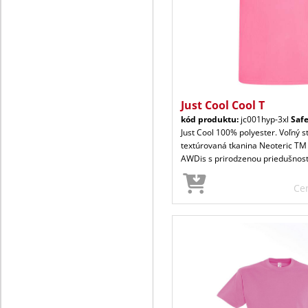
Just Cool Cool T
kód produktu:
jc001hyp-3xl
Safe
Just Cool 100% polyester. Voľný s
textúrovaná tkanina Neoteric TM
AWDis s prirodzenou priedušnos
Ce