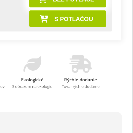
S POTLAČOU
Ekologické
Rýchle dodanie
kov
S dôrazom na ekológiu
Tovar rýchlo dodáme