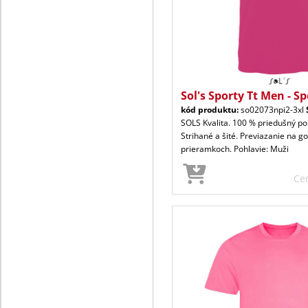
Sol's Sporty Tt Men - S
kód produktu:
so02073npi2-3xl
SOLS Kvalita. 100 % priedušný pol
Strihané a šité. Previazanie na gol
prieramkoch. Pohlavie: Muži
Ce