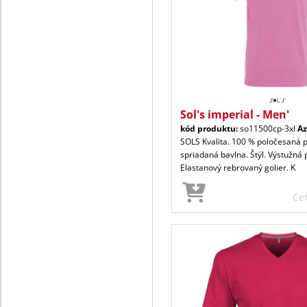
Sol's imperial - Men'
kód produktu:
so11500cp-3xl
Az
SOLS Kvalita. 100 % poločesaná 
spriadaná bavlna. Štýl. Výstužná 
Elastanový rebrovaný golier. K
Ce