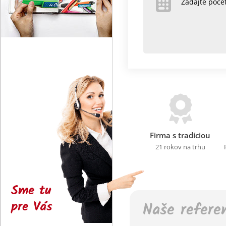
Zadajte poč
Firma s tradíciou
21 rokov na trhu
Sme tu
pre Vás
Naše refere