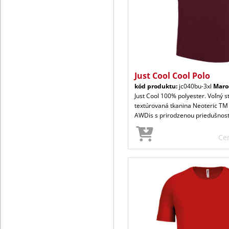
Just Cool Cool Polo
kód produktu:
jc040bu-3xl
Maro
Just Cool 100% polyester. Voľný s
textúrovaná tkanina Neoteric TM
AWDis s prirodzenou priedušnos
Ce