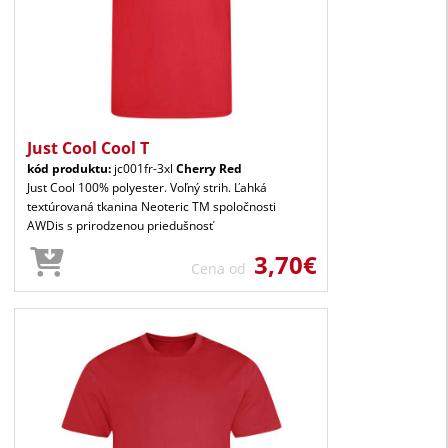
Just Cool Cool T
kód produktu:
jc001fr-3xl
Cherry Red
Just Cool 100% polyester. Voľný strih. Ľahká
textúrovaná tkanina Neoteric TM spoločnosti
AWDis s prirodzenou priedušnosť
3,70€
Cena od