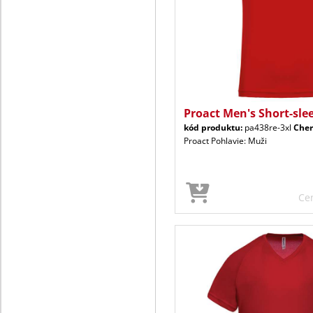
Proact Men's Short-sle
kód produktu:
pa438re-3xl
Cher
Proact Pohlavie: Muži
Ce