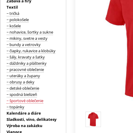
Zábava a hry
Textil
− tričká
− polokošele
− košele
− nohavice, šortky a sukne
− mikiny, svetre a vesty
− bundy a vetrovky
− čiapky, rukavice a klobúky
− šály, kravaty a šatky
− dáždniky a pláštenky
− pracovné oblečenie
− uteráky a župany
− obrusy a deky
− detské oblečenie
− spodná bielizeň
− športové oblečenie
− topánky
Kalendáre a diáre
Sladkosti, víno, delikatesy
Výroba na zakázku
Vianoce