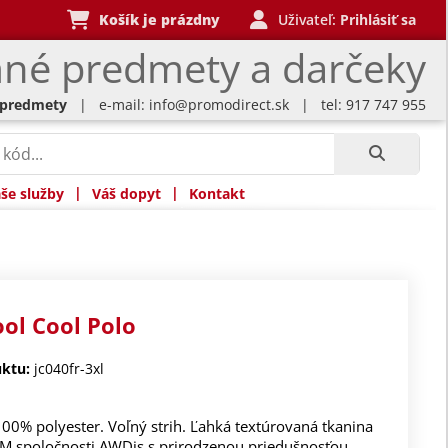
Košík je prázdny
Uživateľ:
Prihlásiť sa
né predmety a darčeky
 predmety
| e-mail:
info@promodirect.sk
| tel: 917 747 955
|
|
še služby
Váš dopyt
Kontakt
ool Cool Polo
ktu:
jc040fr-3xl
100% polyester. Voľný strih. Ľahká textúrovaná tkanina
TM spoločnosti AWDis s prirodzenou priedušnosťou,