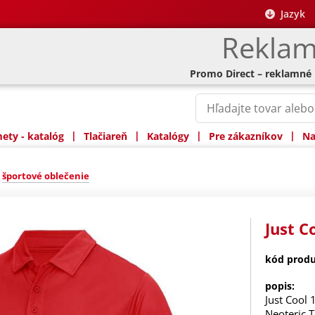
Jazyk
Reklam
Promo Direct – reklamné
|
|
|
|
ty - katalóg
Tlačiareň
Katalógy
Pre zákazníkov
Na
»
športové oblečenie
Just C
kód produ
popis:
Just Cool 
Neoteric 