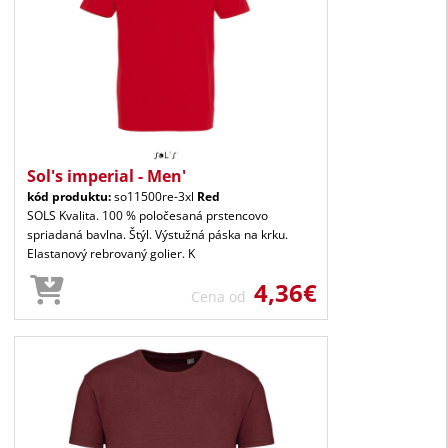
Sol's imperial - Men'
kód produktu:
so11500re-3xl
Red
SOLS Kvalita. 100 % poločesaná prstencovo
spriadaná bavlna. Štýl. Výstužná páska na krku.
Elastanový rebrovaný golier. K
4,36€
Cena od