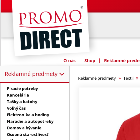
|
|
O nás
Shop
Reklamné predme
Reklamné predmety
Reklamné predmety:
»
Reklamné predmety
Textil
Písacie potreby
Kancelária
Tašky a batohy
Voľný čas
Elektronika a hodiny
Náradie a autopotreby
Domov a bývanie
Osobná starostlivosť