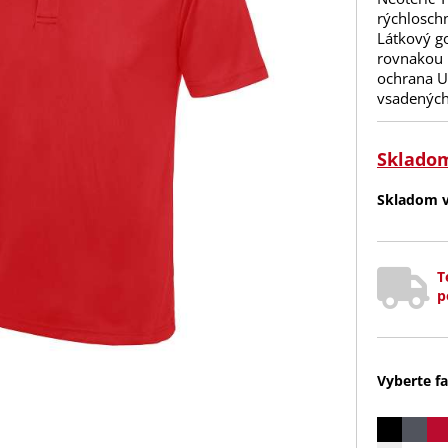
rýchlosch
Látkový go
rovnakou l
ochrana UP
vsadených
Sklado
Skladom v 
T
p
Vyberte fa