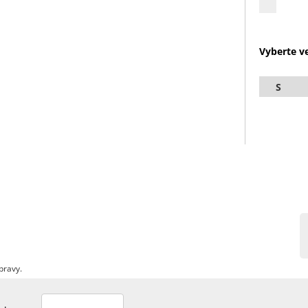
Vyberte ve
S
pravy.