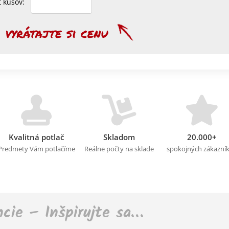
et kusov:
Kvalitná potlač
Skladom
20.000+
Predmety Vám potlačíme
Reálne počty na sklade
spokojných zákazní
ncie – Inšpirujte sa…