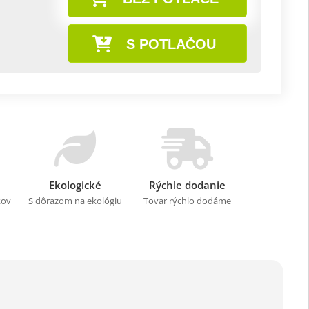
S POTLAČOU
Ekologické
Rýchle dodanie
kov
S dôrazom na ekológiu
Tovar rýchlo dodáme