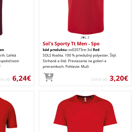
Sol's Sporty Tt Men - Spo
on
kód produktu:
so02073re-3xl
Red
trih. Ľahká
SOLS Kvalita. 100 % priedušný polyester. Štýl.
 spoločnosti
Strihané a šité. Previazanie na golieri a
ť
prieramkoch. Pohlavie: Muži
6,24€
3,20€
na od
Cena od