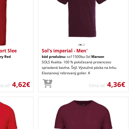
ort Slee
Sol's imperial - Men'
ry Red
kód produktu:
so11500bu-3xl
Maroon
SOLS Kvalita. 100 % poločesaná prstencovo
spriadaná bavlna. Štýl. Výstužná páska na krku.
Elastanový rebrovaný golier. K
4,62€
4,36€
na od
Cena od