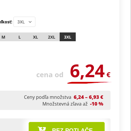
ľkosť:
M
L
XL
2XL
3XL
6,24
cena od
€
6,24 – 6,93 €
Ceny podľa množstva
-10 %
Množstevná zľava až
BEZ POTLAČE