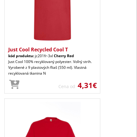
Just Cool Recycled Cool T
kód produktu:
jc201fr-3xl
Cherry Red
Just Cool 100% recyklovaný polyester. Voľný strih.
Vyrobené z 9 plastových fliaš (550 ml). Vlastná
recyklovaná tkanina N
4,31€
Cena od