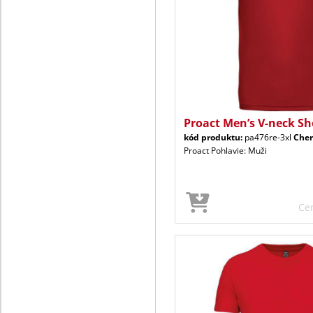
Proact Men’s V-neck Sh
kód produktu:
pa476re-3xl
Cher
Proact Pohlavie: Muži
Ce