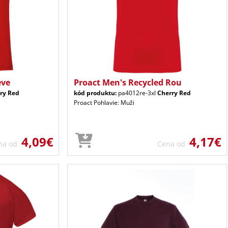
eve
Proact Men's Recycled Rou
ry Red
kód produktu:
pa4012re-3xl
Cherry Red
Proact Pohlavie: Muži
4,09€
4,17€
na od
Cena od