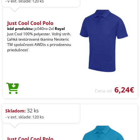
- v ext. sklade: 120 ks
Just Cool Cool Polo
kód produktu:
jc040ro-2xl
Royal
Just Cool 100% polyester. Voľný strih.
Ľahká textúrovaná tkanina Neoteric
TM spoločnosti AWDis s prirodzenou
priedušnosť
6,24€
Cena od
32 ks
Skladom:
- v ext. sklade: 120 ks
Just Cool Cool Polo