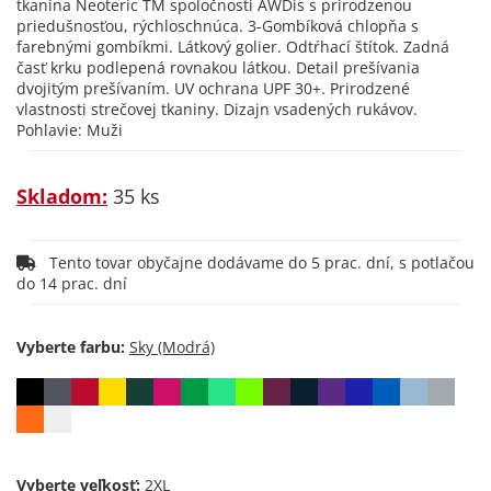
tkanina Neoteric TM spoločnosti AWDis s prirodzenou
priedušnosťou, rýchloschnúca. 3-Gombíková chlopňa s
farebnými gombíkmi. Látkový golier. Odtŕhací štítok. Zadná
časť krku podlepená rovnakou látkou. Detail prešívania
dvojitým prešívaním. UV ochrana UPF 30+. Prirodzené
vlastnosti strečovej tkaniny. Dizajn vsadených rukávov.
Pohlavie: Muži
Skladom:
35 ks
Tento tovar obyčajne dodávame do 5 prac. dní, s potlačou
do 14 prac. dní
Vyberte farbu:
Vyberte veľkosť: