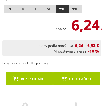
S
M
L
XL
2XL
3XL
6,24
Cena od
€
6,24 – 6,93 €
Ceny podľa množstva
-10 %
Množstevná zľava až
Ceny uvedené bez DPH a prepravy.
BEZ POTLAČE
S POTLAČOU