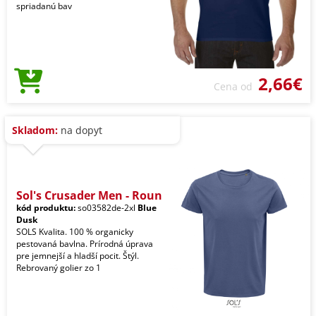
spriadanú bav
2,66€
Cena od
Skladom:
na dopyt
Sol's Crusader Men - Roun
kód produktu:
so03582de-2xl
Blue
Dusk
SOLS Kvalita. 100 % organicky
pestovaná bavlna. Prírodná úprava
pre jemnejší a hladší pocit. Štýl.
Rebrovaný golier zo 1