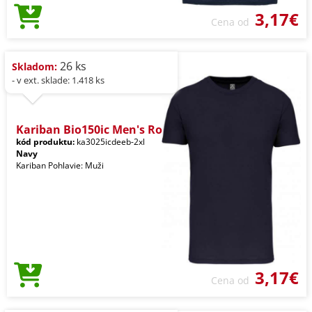
3,17€
Cena od
26 ks
Skladom:
- v ext. sklade: 1.418 ks
Kariban Bio150ic Men's Ro
kód produktu:
ka3025icdeeb-2xl
Navy
Kariban Pohlavie: Muži
3,17€
Cena od