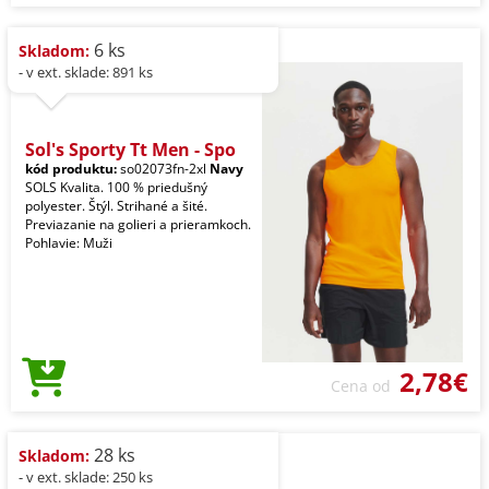
6 ks
Skladom:
- v ext. sklade: 891 ks
Sol's Sporty Tt Men - Spo
kód produktu:
so02073fn-2xl
Navy
SOLS Kvalita. 100 % priedušný
polyester. Štýl. Strihané a šité.
Previazanie na golieri a prieramkoch.
Pohlavie: Muži
2,78€
Cena od
28 ks
Skladom:
- v ext. sklade: 250 ks