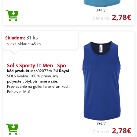
2,78€
Cena od
31 ks
Skladom:
- v ext. sklade: 45 ks
Sol's Sporty Tt Men - Spo
kód produktu:
so02073ro-2xl
Royal
SOLS Kvalita. 100 % priedušný
polyester. Štýl. Strihané a šité.
Previazanie na golieri a prieramkoch.
Pohlavie: Muži
2,78€
Cena od