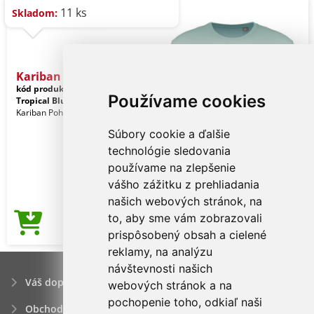
11 ks
Skladom:
Kariban Bio150ic Men's Ro
kód produktu:
ka3025icsg-2xl
Používame cookies
Tropical Blue
Kariban Pohlavie: Muži
Súbory cookie a ďalšie
technológie sledovania
používame na zlepšenie
vášho zážitku z prehliadania
našich webových stránok, na
to, aby sme vám zobrazovali
3,17€
Cena od
prispôsobený obsah a cielené
reklamy, na analýzu
návštevnosti našich
Váš dopyt
webových stránok a na
pochopenie toho, odkiaľ naši
Obchodné podmienky