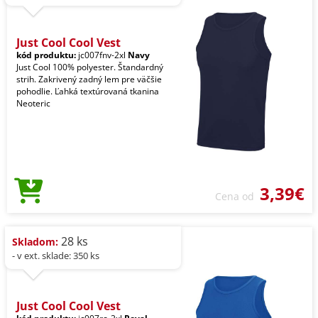
Just Cool Cool Vest
kód produktu:
jc007fnv-2xl
Navy
Just Cool 100% polyester. Štandardný
strih. Zakrivený zadný lem pre väčšie
pohodlie. Ľahká textúrovaná tkanina
Neoteric
3,39€
Cena od
28 ks
Skladom:
- v ext. sklade: 350 ks
Just Cool Cool Vest