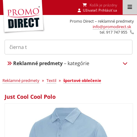
Košík je prázdny
Uživateľ:
Prihlásiť sa
Promo Direct – reklamné predmety
info@promodirect.sk
tel. 917 747 955
Reklamné predmety
– kategórie
»
»
Reklamné predmety
Textil
športové oblečenie
Just Cool Cool Polo