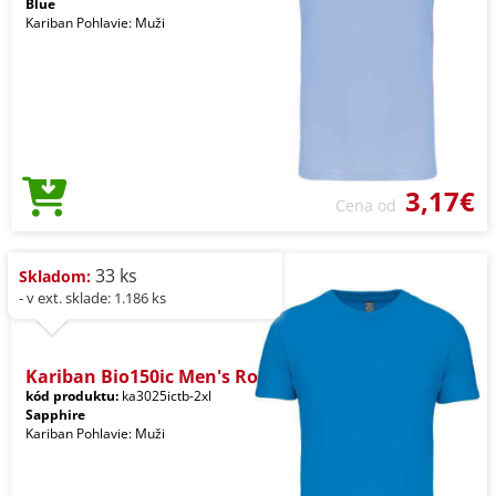
Blue
Kariban Pohlavie: Muži
3,17€
Cena od
33 ks
Skladom:
- v ext. sklade: 1.186 ks
Kariban Bio150ic Men's Ro
kód produktu:
ka3025ictb-2xl
Sapphire
Kariban Pohlavie: Muži