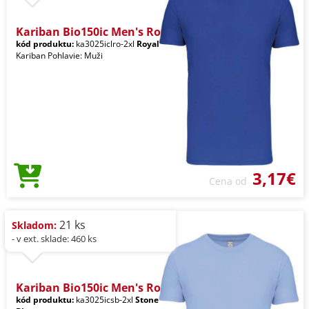
Kariban Bio150ic Men's Ro
kód produktu:
ka3025iclro-2xl
Royal
Kariban Pohlavie: Muži
3,17€
Cena od
21 ks
Skladom:
- v ext. sklade: 460 ks
Kariban Bio150ic Men's Ro
kód produktu:
ka3025icsb-2xl
Stone