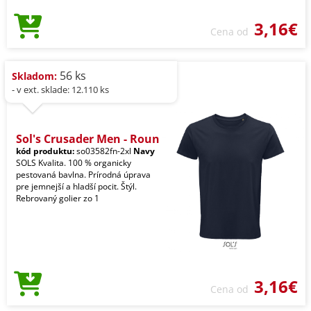
3,16€
Cena od
56 ks
Skladom:
- v ext. sklade: 12.110 ks
Sol's Crusader Men - Roun
kód produktu:
so03582fn-2xl
Navy
SOLS Kvalita. 100 % organicky
pestovaná bavlna. Prírodná úprava
pre jemnejší a hladší pocit. Štýl.
Rebrovaný golier zo 1
3,16€
Cena od