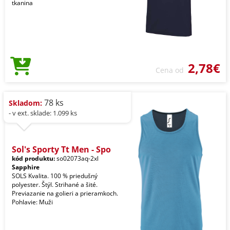
tkanina
2,78€
Cena od
78 ks
Skladom:
- v ext. sklade: 1.099 ks
Sol's Sporty Tt Men - Spo
kód produktu:
so02073aq-2xl
Sapphire
SOLS Kvalita. 100 % priedušný
polyester. Štýl. Strihané a šité.
Previazanie na golieri a prieramkoch.
Pohlavie: Muži