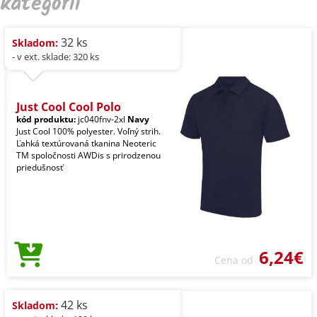
kategórii
32 ks
Skladom:
- v ext. sklade: 320 ks
Just Cool Cool Polo
kód produktu:
jc040fnv-2xl
Navy
Just Cool 100% polyester. Voľný strih.
Ľahká textúrovaná tkanina Neoteric
TM spoločnosti AWDis s prirodzenou
priedušnosť
6,24€
Cena od
42 ks
Skladom: