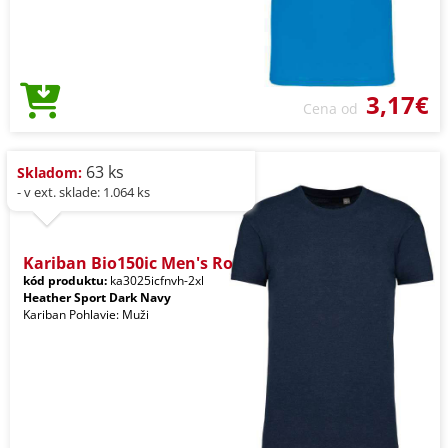
3,17€
Cena od
63 ks
Skladom:
- v ext. sklade: 1.064 ks
Kariban Bio150ic Men's Ro
kód produktu:
ka3025icfnvh-2xl
Heather Sport Dark Navy
Kariban Pohlavie: Muži