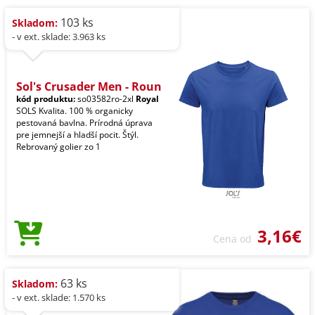
103 ks
Skladom:
- v ext. sklade: 3.963 ks
Sol's Crusader Men - Roun
kód produktu:
so03582ro-2xl
Royal
SOLS Kvalita. 100 % organicky
pestovaná bavlna. Prírodná úprava
pre jemnejší a hladší pocit. Štýl.
Rebrovaný golier zo 1
3,16€
Cena od
63 ks
Skladom:
- v ext. sklade: 1.570 ks