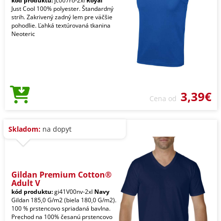
kód produktu:
jc007ro-2xl
Royal
Just Cool 100% polyester. Štandardný
strih. Zakrivený zadný lem pre väčšie
pohodlie. Ľahká textúrovaná tkanina
Neoteric
3,39€
Cena od
Skladom:
na dopyt
Gildan Premium Cotton®
Adult V
kód produktu:
gi41V00nv-2xl
Navy
Gildan 185,0 G/m2 (biela 180,0 G/m2).
100 % prstencovo spriadaná bavlna.
Prechod na 100% česanú prstencovo