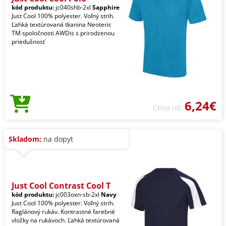
kód produktu:
jc040shb-2xl
Sapphire
Just Cool 100% polyester. Voľný strih.
Ľahká textúrovaná tkanina Neoteric
TM spoločnosti AWDis s prirodzenou
priedušnosť
6,24€
Cena od
Skladom:
na dopyt
Just Cool Contrast Cool T
kód produktu:
jc003oxn-sb-2xl
Navy
Just Cool 100% polyester. Voľný strih.
Raglánový rukáv. Kontrastné farebné
vložky na rukávoch. Ľahká textúrovaná