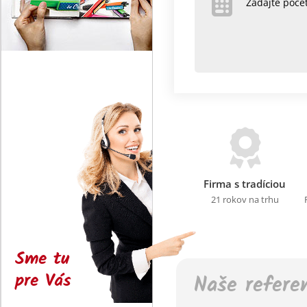
Zadajte poč
Firma s tradíciou
21 rokov na trhu
Sme tu
pre Vás
Naše refere