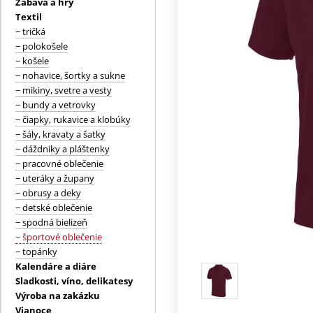
Zábava a hry
Textil
− tričká
− polokošele
− košele
− nohavice, šortky a sukne
− mikiny, svetre a vesty
− bundy a vetrovky
− čiapky, rukavice a klobúky
− šály, kravaty a šatky
− dáždniky a pláštenky
− pracovné oblečenie
− uteráky a župany
− obrusy a deky
− detské oblečenie
− spodná bielizeň
− športové oblečenie
− topánky
Kalendáre a diáre
Sladkosti, víno, delikatesy
Výroba na zakázku
Vianoce