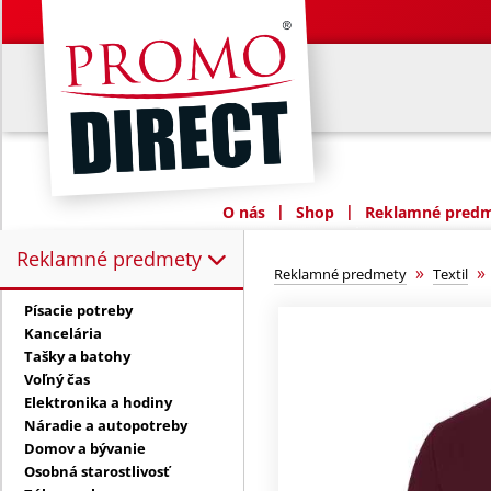
|
|
O nás
Shop
Reklamné predme
Reklamné predmety
Reklamné predmety:
»
Reklamné predmety
Textil
Písacie potreby
Kancelária
Tašky a batohy
Voľný čas
Elektronika a hodiny
Náradie a autopotreby
Domov a bývanie
Osobná starostlivosť