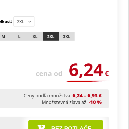
ľkosť:
M
L
XL
2XL
3XL
6,24
cena od
€
6,24 – 6,93 €
Ceny podľa množstva
-10 %
Množstevná zľava až
BEZ POTLAČE