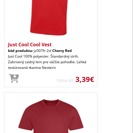
Just Cool Cool Vest
kód produktu:
jc007fr-2xl
Cherry Red
Just Cool 100% polyester. Štandardný strih.
Zakrivený zadný lem pre väčšie pohodlie. Ľahká
textúrovaná tkanina Neoteric
3,39€
Cena od