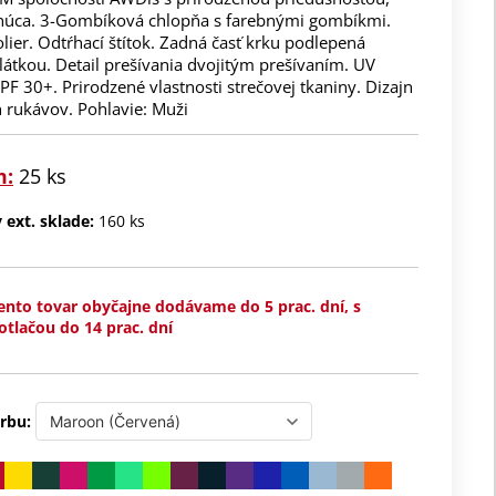
núca. 3-Gombíková chlopňa s farebnými gombíkmi.
lier. Odtŕhací štítok. Zadná časť krku podlepená
átkou. Detail prešívania dvojitým prešívaním. UV
F 30+. Prirodzené vlastnosti strečovej tkaniny. Dizajn
 rukávov. Pohlavie: Muži
m:
25 ks
ext. sklade:
160 ks
ento tovar obyčajne dodávame do 5 prac. dní, s
otlačou do 14 prac. dní
rbu: