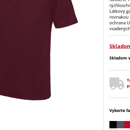
rýchlosch
Látkový go
rovnakou l
ochrana UP
vsadených
Sklado
Skladom v 
T
p
Vyberte fa