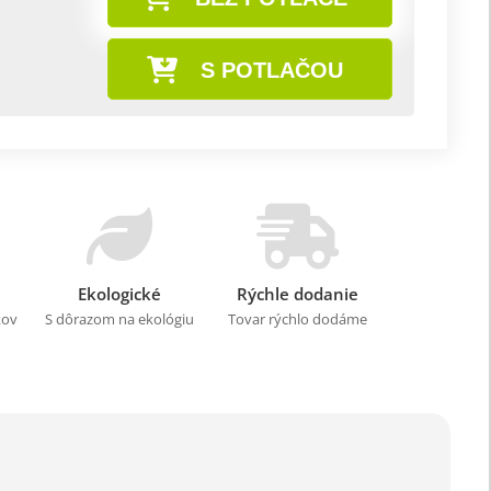
S POTLAČOU
Ekologické
Rýchle dodanie
kov
S dôrazom na ekológiu
Tovar rýchlo dodáme