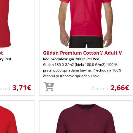
st
Gildan Premium Cotton® Adult V
ry Red
kód produktu:
gi41V00re-2xl
Red
Gildan 185,0 G/m2 (biela 180,0 G/m2). 100 %
prstencovo spriadaná bavlna. Prechod na 100%
česanú prstencovo spriadanú bav
3,71€
2,66€
na od
Cena od