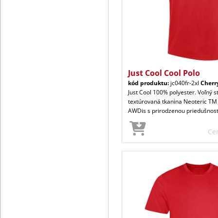
Just Cool Cool Polo
kód produktu:
jc040fr-2xl
Cherr
Just Cool 100% polyester. Voľný s
textúrovaná tkanina Neoteric TM
AWDis s prirodzenou priedušnos
Ce