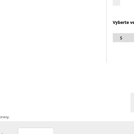
Vyberte ve
S
pravy.