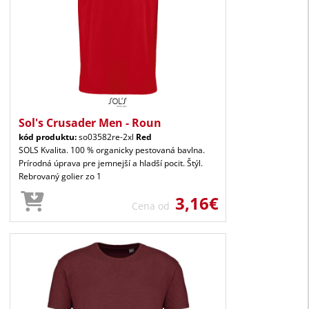
Sol's Crusader Men - Roun
kód produktu:
so03582re-2xl
Red
SOLS Kvalita. 100 % organicky pestovaná bavlna.
Prírodná úprava pre jemnejší a hladší pocit. Štýl.
Rebrovaný golier zo 1
3,16€
Cena od