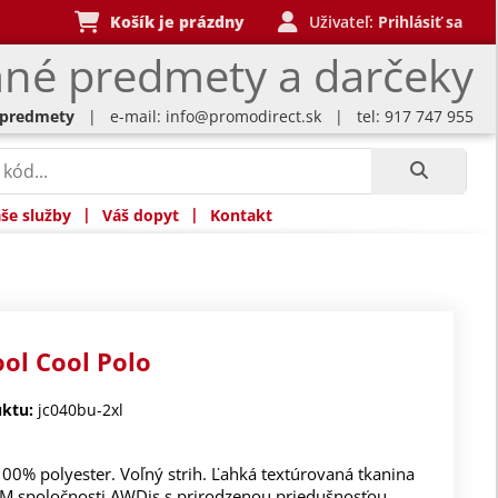
Košík je prázdny
Uživateľ:
Prihlásiť sa
né predmety a darčeky
 predmety
| e-mail:
info@promodirect.sk
| tel: 917 747 955
|
|
še služby
Váš dopyt
Kontakt
ool Cool Polo
ktu:
jc040bu-2xl
100% polyester. Voľný strih. Ľahká textúrovaná tkanina
TM spoločnosti AWDis s prirodzenou priedušnosťou,