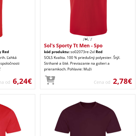
Sol's Sporty Tt Men - Spo
y Red
kód produktu:
so02073re-2xl
Red
trih. Ľahká
SOLS Kvalita. 100 % priedušný polyester. Štýl.
 spoločnosti
Strihané a šité. Previazanie na golieri a
ť
prieramkoch. Pohlavie: Muži
6,24€
2,78€
na od
Cena od