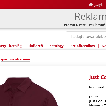
Jazyk
Reklam
Promo Direct – reklamné
|
|
|
|
ty - katalóg
Tlačiareň
Katalógy
Pre zákazníkov
Na
»
športové oblečenie
Just C
kód produ
popis:
Just Cool 
Neoteric 