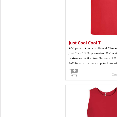
Just Cool Cool T
kód produktu:
jc001fr-2xl
Cherr
Just Cool 100% polyester. Voľný s
textúrovaná tkanina Neoteric TM
AWDis s prirodzenou priedušnos
Ce