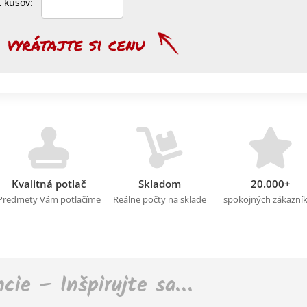
et kusov:
Kvalitná potlač
Skladom
20.000+
Predmety Vám potlačíme
Reálne počty na sklade
spokojných zákazní
ncie – Inšpirujte sa…