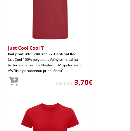
Just Cool Cool T
kód produktu:
jc001rch-2xl
Cardinal Red
Just Cool 100% polyester. Voľný strih. Ľahká
textúrovaná tkanina Neoteric TM spoločnosti
AWDis s prirodzenou priedušnosť
3,70€
Cena od