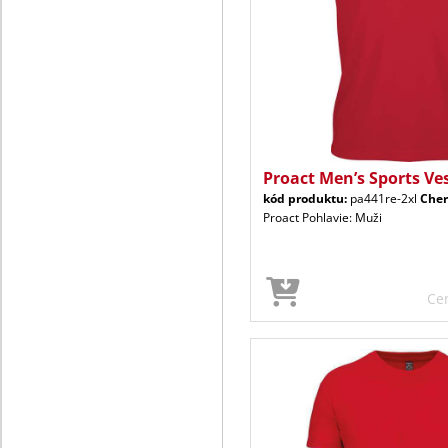
Proact Men’s Sports Ve
kód produktu:
pa441re-2xl
Cher
Proact Pohlavie: Muži
Ce