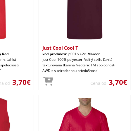
Just Cool Cool T
y Red
kód produktu:
jc001bu-2xl
Maroon
trih. Ľahká
Just Cool 100% polyester. Voľný strih. Ľahká
 spoločnosti
textúrovaná tkanina Neoteric TM spoločnosti
ť
AWDis s prirodzenou priedušnosť
3,70€
3,70€
na od
Cena od