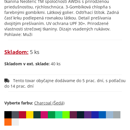
tkanina Neoteric TM spoločnosti AWDis s prirodzenou
priedušnosťou, rýchloschnúca. 3-Gombíková chlopňa s
farebnými gombíkmi. Látkový golier. Odtŕhací štítok. Zadná
časť krku podlepená rovnakou látkou. Detail prešívania
dvojitým prešívaním. UV ochrana UPF 30+. Prirodzené
vlastnosti strečovej tkaniny. Dizajn vsadených rukávov.
Pohlavie: Muži
Skladom:
5 ks
Skladom v ext. sklade:
40 ks
Tento tovar obyčajne dodávame do 5 prac. dní, s potlačou
do 14 prac. dní
Vyberte farbu: