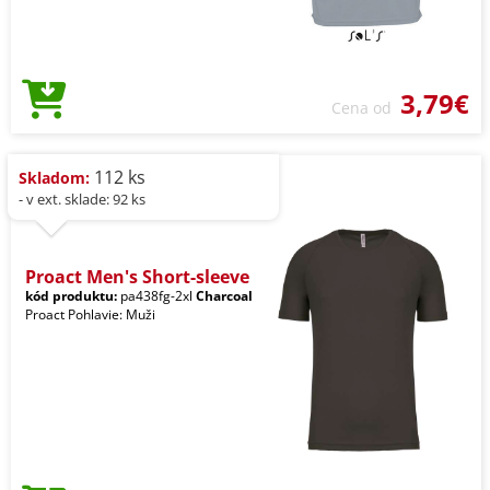
3,79€
Cena od
112 ks
Skladom:
- v ext. sklade: 92 ks
Proact Men's Short-sleeve
kód produktu:
pa438fg-2xl
Charcoal
Proact Pohlavie: Muži