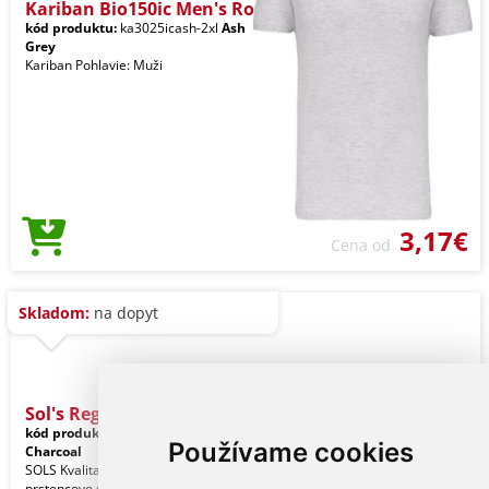
Kariban Bio150ic Men's Ro
kód produktu:
ka3025icash-2xl
Ash
Grey
Kariban Pohlavie: Muži
3,17€
Cena od
Skladom:
na dopyt
Sol's Regent Fit - Men’s
kód produktu:
so00553dg-2xl
Používame cookies
Charcoal
SOLS Kvalita. 100 % poločesaná
prstencovo spriadaná bavlna. Štýl.