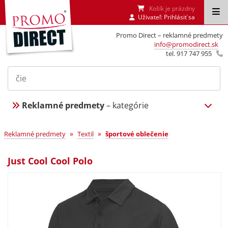
Košík je prázdny
Uživateľ:
Prihlásiť sa
Promo Direct – reklamné predmety
info@promodirect.sk
tel. 917 747 955
Reklamné predmety
– kategórie
»
»
Reklamné predmety
Textil
športové oblečenie
Just Cool Cool Polo