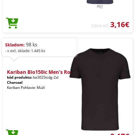
3,16€
Cena od
98 ks
Skladom:
- v ext. sklade: 1.445 ks
Kariban Bio150ic Men's Ro
kód produktu:
ka3025icdg-2xl
Charcoal
Kariban Pohlavie: Muži