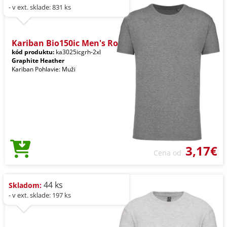
- v ext. sklade: 831 ks
Kariban Bio150ic Men's Ro
kód produktu:
ka3025icgrh-2xl
Graphite Heather
Kariban Pohlavie: Muži
3,17€
Cena od
44 ks
Skladom:
- v ext. sklade: 197 ks