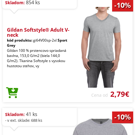
854 ks
Skladom:
Gildan Softstyle® Adult V-
neck
kód produktu:
gi64V00sp-2xl
Sport
Grey
Gildan 100 % prstencovo spriadaná
bavlna, 153,0 G/m2 (biela 144,0
G/m2). Tkanina Softstyle s vysokou
hustotou stehov, vy
2,79€
Cena od
41 ks
Skladom:
- v ext. sklade: 688 ks