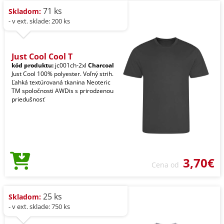
71 ks
Skladom:
- v ext. sklade: 200 ks
Just Cool Cool T
kód produktu:
jc001ch-2xl
Charcoal
Just Cool 100% polyester. Voľný strih.
Ľahká textúrovaná tkanina Neoteric
TM spoločnosti AWDis s prirodzenou
priedušnosť
3,70€
Cena od
25 ks
Skladom:
- v ext. sklade: 750 ks