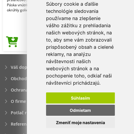
Súbory cookie a ďalšie
Páska vnútri goliera. Rebrovaný
okrúhly golier z elast
technológie sledovania
používame na zlepšenie
vášho zážitku z prehliadania
našich webových stránok, na
to, aby sme vám zobrazovali
3,23€
Cena od
prispôsobený obsah a cielené
reklamy, na analýzu
návštevnosti našich
Váš dopyt
webových stránok a na
pochopenie toho, odkiaľ naši
Obchodné podmienky
návštevníci prichádzajú.
Ochrana osobných údajov
Súhlasím
O firme
Odmietam
Potlač reklamných predmetov
Zmeniť moje nastavenia
Referencie