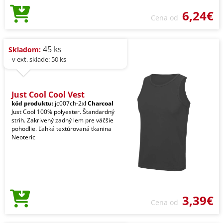
6,24€
Cena od
45 ks
Skladom:
- v ext. sklade: 50 ks
Just Cool Cool Vest
kód produktu:
jc007ch-2xl
Charcoal
Just Cool 100% polyester. Štandardný
strih. Zakrivený zadný lem pre väčšie
pohodlie. Ľahká textúrovaná tkanina
Neoteric
3,39€
Cena od