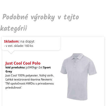
Podobné výrobky v tejto
kategórii
Skladom:
na dopyt
- v ext. sklade: 160 ks
Just Cool Cool Polo
kód produktu:
jc040hgr-2xl
Sport
Grey
Just Cool 100% polyester. Voľný strih.
Ľahká textúrovaná tkanina Neoteric
TM spoločnosti AWDis s prirodzenou
priedušnosť