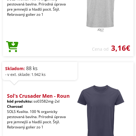
pestovaná bavlna. Prírodná úprava
pre jemnejší a hladší pocit. Štýl.
Rebrovaný golier zo 1
3,16€
Cena od
88 ks
Skladom:
- v ext. sklade: 1.942 ks
Sol's Crusader Men - Roun
kód produktu:
so03582mg-2xl
Charcoal
SOLS Kvalita. 100 % organicky
pestovaná bavlna. Prírodná úprava
pre jemnejší a hladší pocit. Štýl.
Rebrovaný golier zo 1