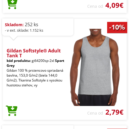
4,09€
Cena od
252 ks
Skladom:
- v ext. sklade: 1.152 ks
Gildan Softstyle® Adult
Tank T
kód produktu:
gi64200sp-2xl
Sport
Grey
Gildan 100 % prstencovo spriadaná
bavlna, 153,0 G/m2 (biela 144,0
G/m2). Tkanina Softstyle s vysokou
hustotou stehov, vy
2,79€
Cena od