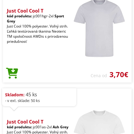
Just Cool Cool T
kód produktu:
jc001hgr-2xl
Sport
Grey
Just Cool 100% polyester. Voľný strih.
Ľahká textúrovaná tkanina Neoteric
TM spoločnosti AWDis s prirodzenou
priedušnosť
3,70€
Cena od
45 ks
Skladom:
- v ext. sklade: 50 ks
Just Cool Cool T
kód produktu:
jc001as-2xl
Ash Grey
Just Cool 100% polyester. Voľný strih.