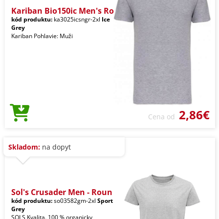
Kariban Bio150ic Men's Ro
kód produktu:
ka3025icsngr-2xl
Ice
Grey
Kariban Pohlavie: Muži
2,86€
Cena od
Skladom:
na dopyt
Sol's Crusader Men - Roun
kód produktu:
so03582gm-2xl
Sport
Grey
SOLS Kvalita. 100 % organicky