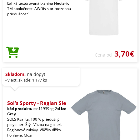
Ľahká textúrovaná tkanina Neoteric
TM spoločnosti AWDis s prirodzenou
priedušnosť
3,70€
Cena od
Skladom:
na dopyt
- v ext. sklade: 1.177 ks
Sol's Sporty - Raglan Sle
kód produktu:
so11939pg-2xl
Ice
Grey
SOLS Kvalita. 100 % priedušný
polyester. Štýl. Väzba na golieri.
Raglánové rukávy. Väčšia dĺžka.
Pohlavie: Muži