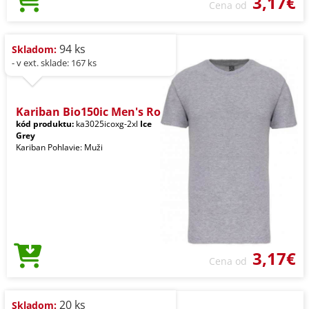
3,17€
Cena od
94 ks
Skladom:
- v ext. sklade: 167 ks
Kariban Bio150ic Men's Ro
kód produktu:
ka3025icoxg-2xl
Ice
Grey
Kariban Pohlavie: Muži
3,17€
Cena od
20 ks
Skladom: