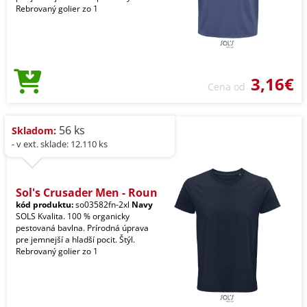
Rebrovaný golier zo 1
3,16€
Cena od
56 ks
Skladom:
- v ext. sklade: 12.110 ks
Sol's Crusader Men - Roun
kód produktu:
so03582fn-2xl
Navy
SOLS Kvalita. 100 % organicky
pestovaná bavlna. Prírodná úprava
pre jemnejší a hladší pocit. Štýl.
Rebrovaný golier zo 1