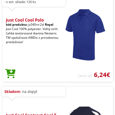
- v ext. sklade: 120 ks
Just Cool Cool Polo
kód produktu:
jc040ro-2xl
Royal
Just Cool 100% polyester. Voľný strih.
Ľahká textúrovaná tkanina Neoteric
TM spoločnosti AWDis s prirodzenou
priedušnosť
6,24€
Cena od
Skladom:
na dopyt