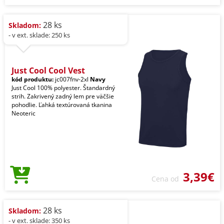
28 ks
Skladom:
- v ext. sklade: 250 ks
Just Cool Cool Vest
kód produktu:
jc007fnv-2xl
Navy
Just Cool 100% polyester. Štandardný
strih. Zakrivený zadný lem pre väčšie
pohodlie. Ľahká textúrovaná tkanina
Neoteric
3,39€
Cena od
28 ks
Skladom:
- v ext. sklade: 350 ks