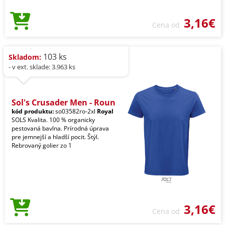
3,16€
Cena od
103 ks
Skladom:
- v ext. sklade: 3.963 ks
Sol's Crusader Men - Roun
kód produktu:
so03582ro-2xl
Royal
SOLS Kvalita. 100 % organicky
pestovaná bavlna. Prírodná úprava
pre jemnejší a hladší pocit. Štýl.
Rebrovaný golier zo 1
3,16€
Cena od