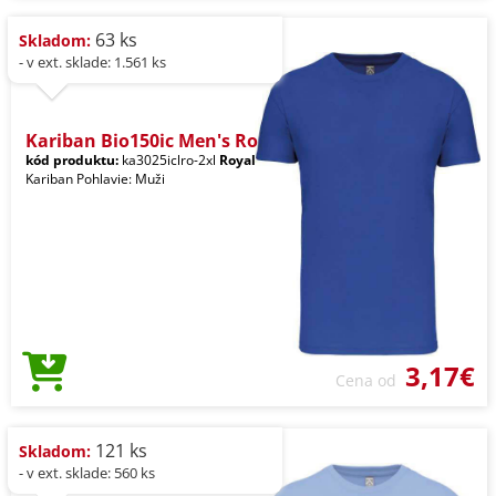
63 ks
Skladom:
- v ext. sklade: 1.561 ks
Kariban Bio150ic Men's Ro
kód produktu:
ka3025iclro-2xl
Royal
Kariban Pohlavie: Muži
3,17€
Cena od
121 ks
Skladom:
- v ext. sklade: 560 ks