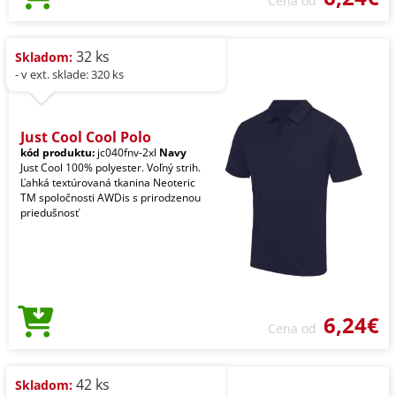
Cena od
32 ks
Skladom:
- v ext. sklade: 320 ks
Just Cool Cool Polo
kód produktu:
jc040fnv-2xl
Navy
Just Cool 100% polyester. Voľný strih.
Ľahká textúrovaná tkanina Neoteric
TM spoločnosti AWDis s prirodzenou
priedušnosť
6,24€
Cena od
42 ks
Skladom: