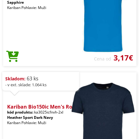
Sapphire
Kariban Pohlavie: Muži
3,17€
Cena od
63 ks
Skladom:
- v ext. sklade: 1.064 ks
Kariban Bio150ic Men's Ro
kód produktu:
ka3025icfnvh-2xl
Heather Sport Dark Navy
Kariban Pohlavie: Muži