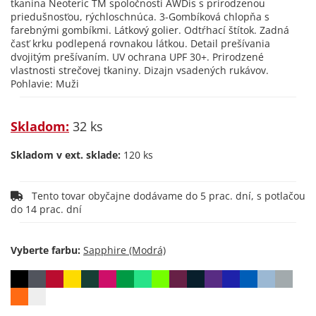
tkanina Neoteric TM spoločnosti AWDis s prirodzenou
priedušnosťou, rýchloschnúca. 3-Gombíková chlopňa s
farebnými gombíkmi. Látkový golier. Odtŕhací štítok. Zadná
časť krku podlepená rovnakou látkou. Detail prešívania
dvojitým prešívaním. UV ochrana UPF 30+. Prirodzené
vlastnosti strečovej tkaniny. Dizajn vsadených rukávov.
Pohlavie: Muži
Skladom:
32 ks
Skladom v ext. sklade:
120 ks
Tento tovar obyčajne dodávame do 5 prac. dní, s potlačou
do 14 prac. dní
Vyberte farbu: