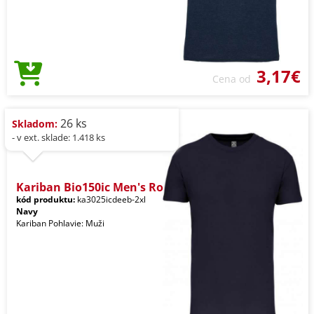
3,17€
Cena od
26 ks
Skladom:
- v ext. sklade: 1.418 ks
Kariban Bio150ic Men's Ro
kód produktu:
ka3025icdeeb-2xl
Navy
Kariban Pohlavie: Muži