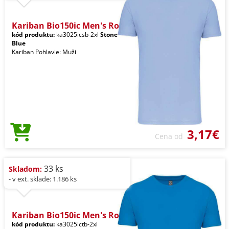
Kariban Bio150ic Men's Ro
kód produktu:
ka3025icsb-2xl
Stone
Blue
Kariban Pohlavie: Muži
3,17€
Cena od
33 ks
Skladom:
- v ext. sklade: 1.186 ks
Kariban Bio150ic Men's Ro
kód produktu:
ka3025ictb-2xl