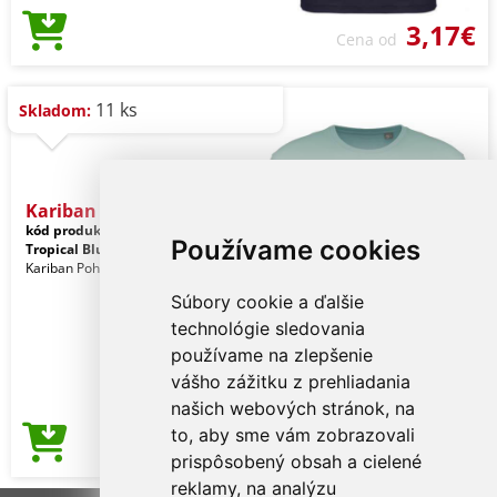
3,17€
Cena od
11 ks
Skladom:
Kariban Bio150ic Men's Ro
kód produktu:
ka3025icsg-2xl
Používame cookies
Tropical Blue
Kariban Pohlavie: Muži
Súbory cookie a ďalšie
technológie sledovania
používame na zlepšenie
vášho zážitku z prehliadania
našich webových stránok, na
to, aby sme vám zobrazovali
3,17€
Cena od
prispôsobený obsah a cielené
reklamy, na analýzu