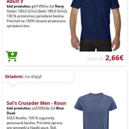
Adult V
kód produktu:
gi41V00nv-2xl
Navy
Gildan 185,0 G/m2 (biela 180,0 G/m2).
100 % prstencovo spriadaná bavlna.
Prechod na 100% česanú prstencovo
spriadanú bav
2,66€
Cena od
Skladom:
na dopyt
Sol's Crusader Men - Roun
kód produktu:
so03582de-2xl
Blue
Dusk
SOLS Kvalita. 100 % organicky
pestovaná bavlna. Prírodná úprava
pre jemnejší a hladší pocit. Štýl.