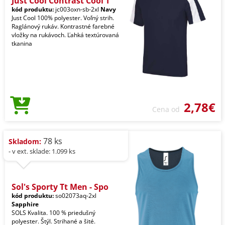
Just Cool Contrast Cool T
kód produktu:
jc003oxn-sb-2xl
Navy
Just Cool 100% polyester. Voľný strih.
Raglánový rukáv. Kontrastné farebné
vložky na rukávoch. Ľahká textúrovaná
tkanina
2,78€
Cena od
78 ks
Skladom:
- v ext. sklade: 1.099 ks
Sol's Sporty Tt Men - Spo
kód produktu:
so02073aq-2xl
Sapphire
SOLS Kvalita. 100 % priedušný
polyester. Štýl. Strihané a šité.