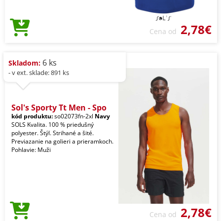
2,78€
Cena od
6 ks
Skladom:
- v ext. sklade: 891 ks
Sol's Sporty Tt Men - Spo
kód produktu:
so02073fn-2xl
Navy
SOLS Kvalita. 100 % priedušný
polyester. Štýl. Strihané a šité.
Previazanie na golieri a prieramkoch.
Pohlavie: Muži
2,78€
Cena od