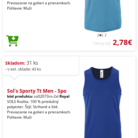
Previazanie na golieri a prieramkoch.
Pohlavie: Muži
2,78€
Cena od
31 ks
Skladom:
- v ext. sklade: 43 ks
Sol's Sporty Tt Men - Spo
kód produktu:
so02073ro-2xl
Royal
SOLS Kvalita. 100 % priedušný
polyester. Štýl. Strihané a šité.
Previazanie na golieri a prieramkoch.
Pohlavie: Muži