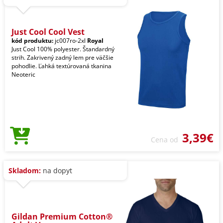
Just Cool Cool Vest
kód produktu:
jc007ro-2xl
Royal
Just Cool 100% polyester. Štandardný
strih. Zakrivený zadný lem pre väčšie
pohodlie. Ľahká textúrovaná tkanina
Neoteric
3,39€
Cena od
Skladom:
na dopyt
Gildan Premium Cotton®