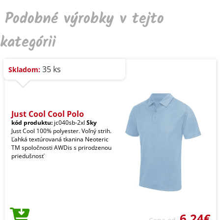
Podobné výrobky v tejto
kategórii
35 ks
Skladom:
Just Cool Cool Polo
kód produktu:
jc040sb-2xl
Sky
Just Cool 100% polyester. Voľný strih.
Ľahká textúrovaná tkanina Neoteric
TM spoločnosti AWDis s prirodzenou
priedušnosť
6,24€