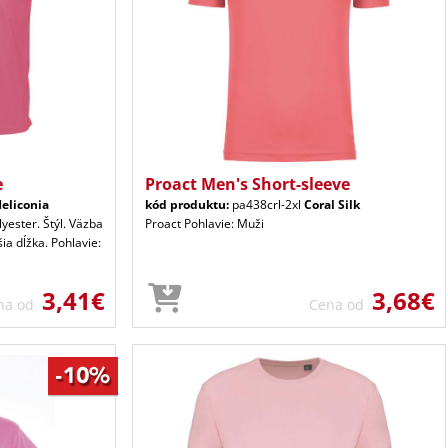
e
Proact Men's Short-sleeve
eliconia
kód produktu:
pa438crl-2xl
Coral Silk
yester. Štýl. Väzba
Proact Pohlavie: Muži
ia dĺžka. Pohlavie:
3,41€
3,68€
na od
Cena od