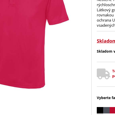
rýchlosch
Látkový go
rovnakou l
ochrana UP
vsadených
Sklado
Skladom v 
T
p
Vyberte fa