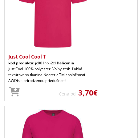
Just Cool Cool T
kód produktu:
jc001hpi-2xl
Heliconia
Just Cool 100% polyester. Voľný strih. Ľahká
textúrovaná tkanina Neoteric TM spoločnosti
AWDis s prirodzenou priedušnosť
3,70€
Cena od