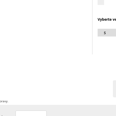
Vyberte ve
S
pravy.