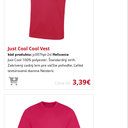
Just Cool Cool Vest
kód produktu:
jc007hpi-2xl
Heliconia
Just Cool 100% polyester. Štandardný strih.
Zakrivený zadný lem pre väčšie pohodlie. Ľahká
textúrovaná tkanina Neoteric
3,39€
Cena od