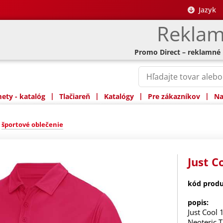
Jazyk
Reklam
Promo Direct – reklamné
|
|
|
|
ty - katalóg
Tlačiareň
Katalógy
Pre zákazníkov
Na
»
športové oblečenie
Just C
kód produ
popis:
Just Cool 
Neoteric 