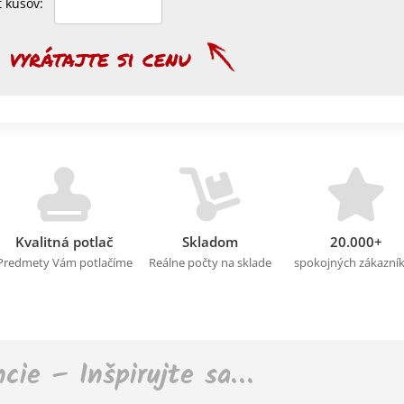
et kusov:
Kvalitná potlač
Skladom
20.000+
Predmety Vám potlačíme
Reálne počty na sklade
spokojných zákazní
ncie – Inšpirujte sa…