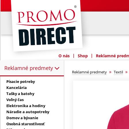
|
|
O nás
Shop
Reklamné predme
Reklamné predmety
Reklamné predmety:
»
Reklamné predmety
Textil
Písacie potreby
Kancelária
Tašky a batohy
Voľný čas
Elektronika a hodiny
Náradie a autopotreby
Domov a bývanie
Osobná starostlivosť