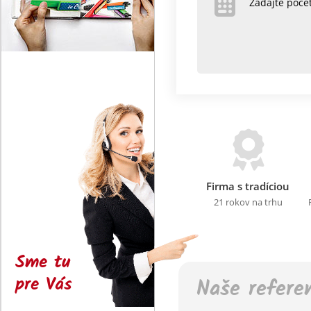
Zadajte poč
Firma s tradíciou
21 rokov na trhu
Sme tu
pre Vás
Naše refere