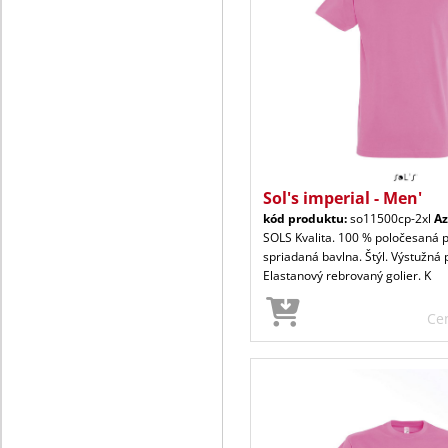
Sol's imperial - Men'
kód produktu:
so11500cp-2xl
Az
SOLS Kvalita. 100 % poločesaná 
spriadaná bavlna. Štýl. Výstužná 
Elastanový rebrovaný golier. K
Ce