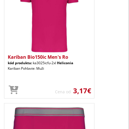
Kariban Bio150ic Men's Ro
kód produktu:
ka3025icfu-2xl
Heliconia
Kariban Pohlavie: Muži
3,17€
Cena od