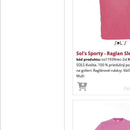
Sol's Sporty - Raglan Sl
kód produktu:
so11939nec-2xl
H
SOLS Kvalita. 100 % priedušný pol
na golieri. Raglánové rukávy. Väčš
Muži
Ce