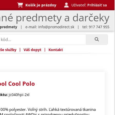
Košík je prázdny
Uživateľ:
Prihlásiť sa
né predmety a darčeky
 predmety
| e-mail:
info@promodirect.sk
| tel: 917 747 955
|
|
še služby
Váš dopyt
Kontakt
ool Cool Polo
ktu:
jc040hpi-2xl
100% polyester. Voľný strih. Ľahká textúrovaná tkanina
TM spoločnosti AWDis s prirodzenou priedušnosťou,