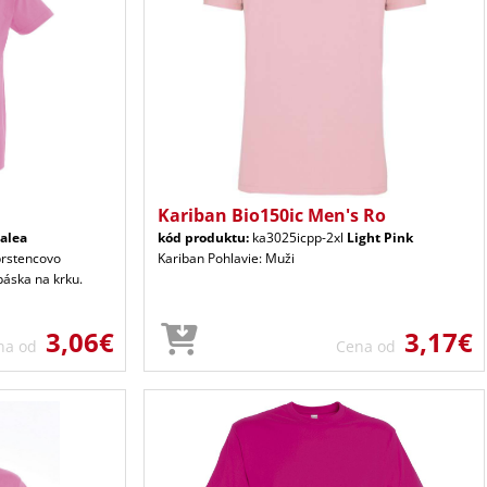
Kariban Bio150ic Men's Ro
alea
kód produktu:
ka3025icpp-2xl
Light Pink
prstencovo
Kariban Pohlavie: Muži
páska na krku.
3,06€
3,17€
na od
Cena od