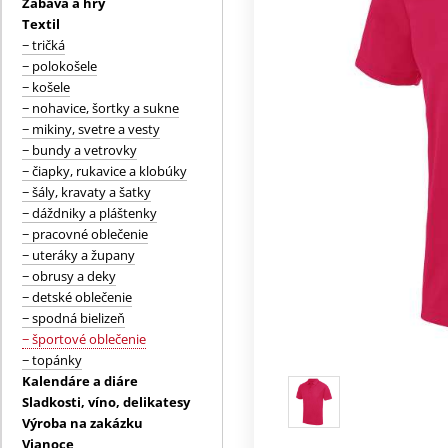
Zábava a hry
Textil
− tričká
− polokošele
− košele
− nohavice, šortky a sukne
− mikiny, svetre a vesty
− bundy a vetrovky
− čiapky, rukavice a klobúky
− šály, kravaty a šatky
− dáždniky a pláštenky
− pracovné oblečenie
− uteráky a župany
− obrusy a deky
− detské oblečenie
− spodná bielizeň
− športové oblečenie
− topánky
Kalendáre a diáre
Sladkosti, víno, delikatesy
Výroba na zakázku
Vianoce