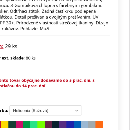
núca. 3-Gombíková chlopňa s farebnými gombíkmi.
lier. Odtŕhací štítok. Zadná časť krku podlepená
átkou. Detail prešívania dvojitým prešívaním. UV
F 30+. Prirodzené vlastnosti strečovej tkaniny. Dizajn
 rukávov. Pohlavie: Muži
m:
29 ks
ext. sklade:
80 ks
ento tovar obyčajne dodávame do 5 prac. dní, s
otlačou do 14 prac. dní
rbu: