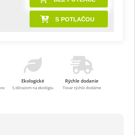
S POTLAČOU
Ekologické
Rýchle dodanie
kov
S dôrazom na ekológiu
Tovar rýchlo dodáme