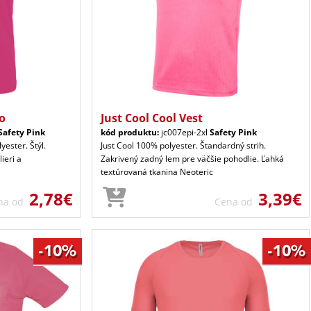
po
Just Cool Cool Vest
Safety Pink
kód produktu:
jc007epi-2xl
Safety Pink
yester. Štýl.
Just Cool 100% polyester. Štandardný strih.
ieri a
Zakrivený zadný lem pre väčšie pohodlie. Ľahká
textúrovaná tkanina Neoteric
2,78€
3,39€
na od
Cena od