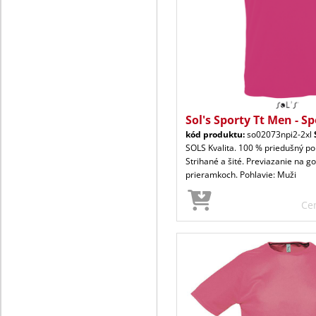
Sol's Sporty Tt Men - S
kód produktu:
so02073npi2-2xl
SOLS Kvalita. 100 % priedušný pol
Strihané a šité. Previazanie na gol
prieramkoch. Pohlavie: Muži
Ce