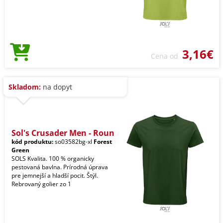
3,16€
Cena od
Skladom:
na dopyt
Sol's Crusader Men - Roun
kód produktu:
so03582bg-xl
Forest
Green
SOLS Kvalita. 100 % organicky
pestovaná bavlna. Prírodná úprava
pre jemnejší a hladší pocit. Štýl.
Rebrovaný golier zo 1