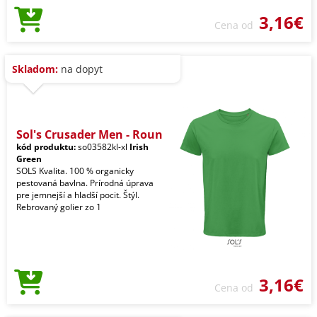
3,16€
Cena od
Skladom:
na dopyt
Sol's Crusader Men - Roun
kód produktu:
so03582kl-xl
Irish
Green
SOLS Kvalita. 100 % organicky
pestovaná bavlna. Prírodná úprava
pre jemnejší a hladší pocit. Štýl.
Rebrovaný golier zo 1
3,16€
Cena od