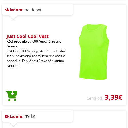
Skladom:
na dopyt
Just Cool Cool Vest
kód produktu:
jc007eg-xl
Electric
Green
Just Cool 100% polyester. Štandardný
strih. Zakrivený zadný lem pre väčšie
pohodlie. Ľahká textúrovaná tkanina
Neoteric
3,39€
Cena od
49 ks
Skladom: