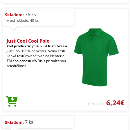
36 ks
Skladom:
- v ext. sklade: 40 ks
Just Cool Cool Polo
kód produktu:
jc040kl-xl
Irish Green
Just Cool 100% polyester. Voľný strih.
Ľahká textúrovaná tkanina Neoteric
TM spoločnosti AWDis s prirodzenou
priedušnosť
6,24€
Cena od
7 ks
Skladom: