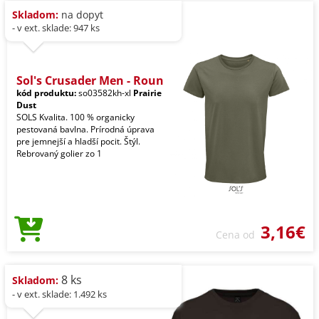
Skladom:
na dopyt
- v ext. sklade: 947 ks
Sol's Crusader Men - Roun
kód produktu:
so03582kh-xl
Prairie
Dust
SOLS Kvalita. 100 % organicky
pestovaná bavlna. Prírodná úprava
pre jemnejší a hladší pocit. Štýl.
Rebrovaný golier zo 1
3,16€
Cena od
8 ks
Skladom:
- v ext. sklade: 1.492 ks