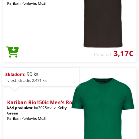
Kariban Pohlavie: Muži
3,17€
Cena od
90 ks
Skladom:
- v ext. sklade: 2.471 ks
Kariban Bio150ic Men's Ro
kód produktu:
ka3025ickl-xl
Kelly
Green
Kariban Pohlavie: Muži