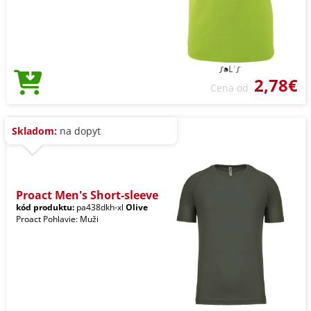
2,78€
Cena od
Skladom:
na dopyt
Proact Men's Short-sleeve
kód produktu:
pa438dkh-xl
Olive
Proact Pohlavie: Muži