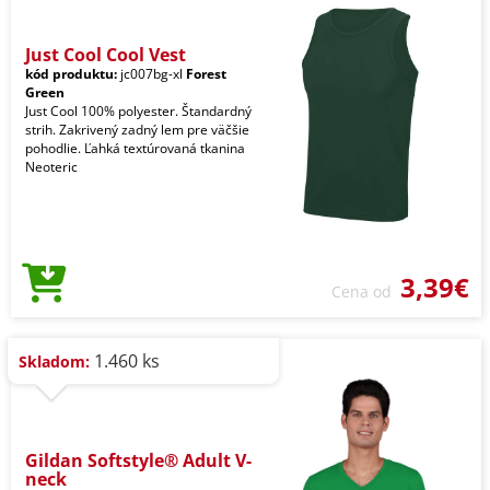
Just Cool Cool Vest
kód produktu:
jc007bg-xl
Forest
Green
Just Cool 100% polyester. Štandardný
strih. Zakrivený zadný lem pre väčšie
pohodlie. Ľahká textúrovaná tkanina
Neoteric
3,39€
Cena od
1.460 ks
Skladom:
Gildan Softstyle® Adult V-
neck