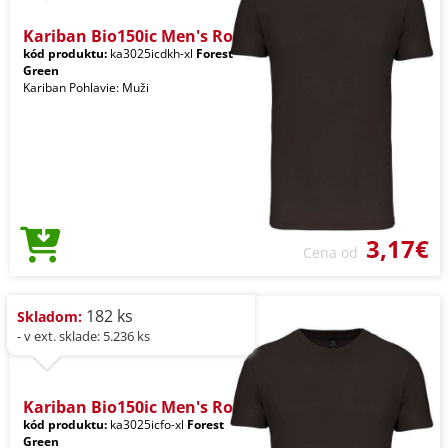
Kariban Bio150ic Men's Ro
kód produktu:
ka3025icdkh-xl
Forest
Green
Kariban Pohlavie: Muži
3,17€
Cena od
182 ks
Skladom:
- v ext. sklade: 5.236 ks
Kariban Bio150ic Men's Ro
kód produktu:
ka3025icfo-xl
Forest
Green