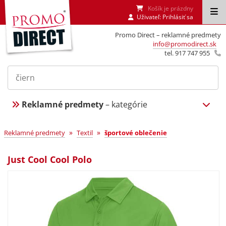
Košík je prázdny
Uživateľ:
Prihlásiť sa
Promo Direct – reklamné predmety
info@promodirect.sk
tel. 917 747 955
Reklamné predmety
– kategórie
»
»
Reklamné predmety
Textil
športové oblečenie
Just Cool Cool Polo