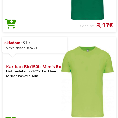
3,17€
Cena od
31 ks
Skladom:
- v ext. sklade: 874 ks
Kariban Bio150ic Men's Ro
kód produktu:
ka3025icli-xl
Lime
Kariban Pohlavie: Muži