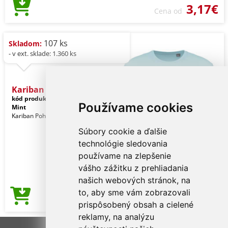
3,17€
Cena od
107 ks
Skladom:
- v ext. sklade: 1.360 ks
Kariban Bio150ic Men's Ro
kód produktu:
ka3025icicm-xl
Chalky
Používame cookies
Mint
Kariban Pohlavie: Muži
Súbory cookie a ďalšie
technológie sledovania
používame na zlepšenie
vášho zážitku z prehliadania
našich webových stránok, na
to, aby sme vám zobrazovali
3,17€
Cena od
prispôsobený obsah a cielené
reklamy, na analýzu