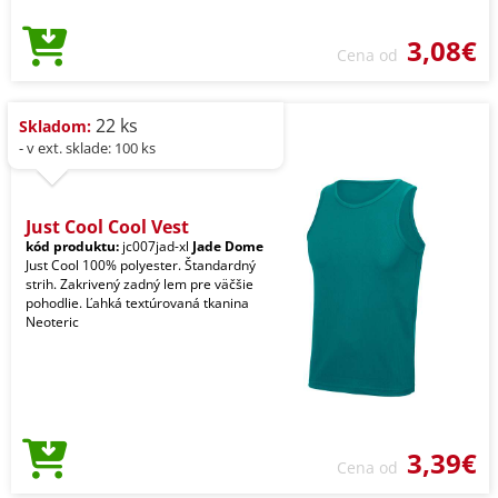
3,08€
Cena od
22 ks
Skladom:
- v ext. sklade: 100 ks
Just Cool Cool Vest
kód produktu:
jc007jad-xl
Jade Dome
Just Cool 100% polyester. Štandardný
strih. Zakrivený zadný lem pre väčšie
pohodlie. Ľahká textúrovaná tkanina
Neoteric
3,39€
Cena od