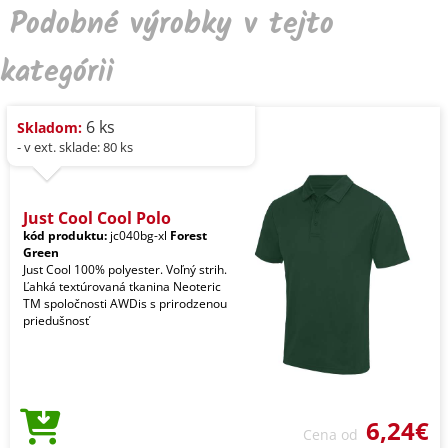
Podobné výrobky v tejto
kategórii
6 ks
Skladom:
- v ext. sklade: 80 ks
Just Cool Cool Polo
kód produktu:
jc040bg-xl
Forest
Green
Just Cool 100% polyester. Voľný strih.
Ľahká textúrovaná tkanina Neoteric
TM spoločnosti AWDis s prirodzenou
priedušnosť
6,24€
Cena od