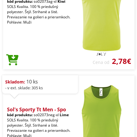
kód produktu:
so02073ag-xl
Kiwi
SOLS Kvalita. 100 % priedušný
polyester. Štýl. Strihané a šité.
Previazanie na golieri a prieramkoch.
Pohlavie: Muži
2,78€
Cena od
10 ks
Skladom:
- v ext. sklade: 305 ks
Sol's Sporty Tt Men - Spo
kód produktu:
so02073neg-xl
Lime
SOLS Kvalita. 100 % priedušný
polyester. Štýl. Strihané a šité.
Previazanie na golieri a prieramkoch.
Pohlavie: Muži