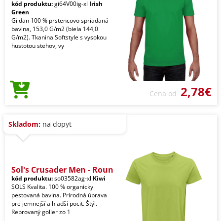
kód produktu:
gi64V00ig-xl
Irish
Green
Gildan 100 % prstencovo spriadaná
bavlna, 153,0 G/m2 (biela 144,0
G/m2). Tkanina Softstyle s vysokou
hustotou stehov, vy
2,78€
Cena od
Skladom:
na dopyt
Sol's Crusader Men - Roun
kód produktu:
so03582ag-xl
Kiwi
SOLS Kvalita. 100 % organicky
pestovaná bavlna. Prírodná úprava
pre jemnejší a hladší pocit. Štýl.
Rebrovaný golier zo 1