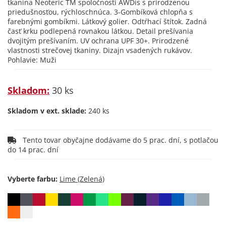
tkanina Neoteric TM spoločnosti AWDis s prirodzenou
priedušnosťou, rýchloschnúca. 3-Gombíková chlopňa s
farebnými gombíkmi. Látkový golier. Odtŕhací štítok. Zadná
časť krku podlepená rovnakou látkou. Detail prešívania
dvojitým prešívaním. UV ochrana UPF 30+. Prirodzené
vlastnosti strečovej tkaniny. Dizajn vsadených rukávov.
Pohlavie: Muži
Skladom:
30 ks
Skladom v ext. sklade:
240 ks
Tento tovar obyčajne dodávame do 5 prac. dní, s potlačou
do 14 prac. dní
Vyberte farbu: