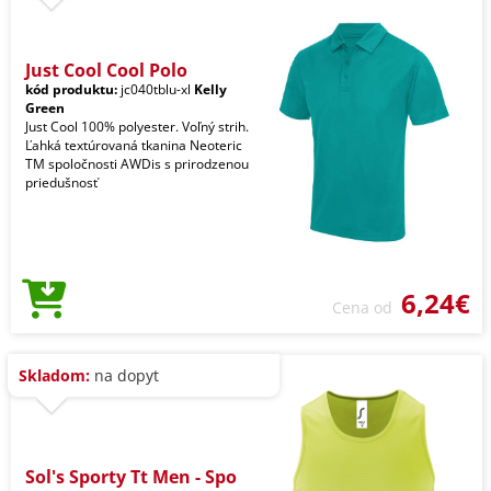
Just Cool Cool Polo
kód produktu:
jc040tblu-xl
Kelly
Green
Just Cool 100% polyester. Voľný strih.
Ľahká textúrovaná tkanina Neoteric
TM spoločnosti AWDis s prirodzenou
priedušnosť
6,24€
Cena od
Skladom:
na dopyt
Sol's Sporty Tt Men - Spo