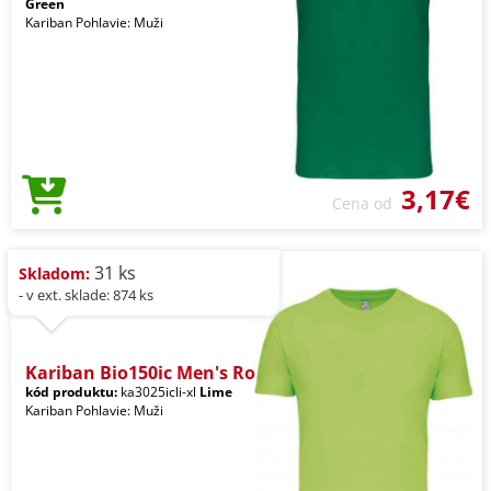
Green
Kariban Pohlavie: Muži
3,17€
Cena od
31 ks
Skladom:
- v ext. sklade: 874 ks
Kariban Bio150ic Men's Ro
kód produktu:
ka3025icli-xl
Lime
Kariban Pohlavie: Muži