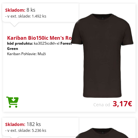
8 ks
Skladom:
- v ext. sklade: 1.492 ks
Kariban Bio150ic Men's Ro
kód produktu:
ka3025icdkh-xl
Forest
Green
Kariban Pohlavie: Muži
3,17€
Cena od
182 ks
Skladom:
- v ext. sklade: 5.236 ks