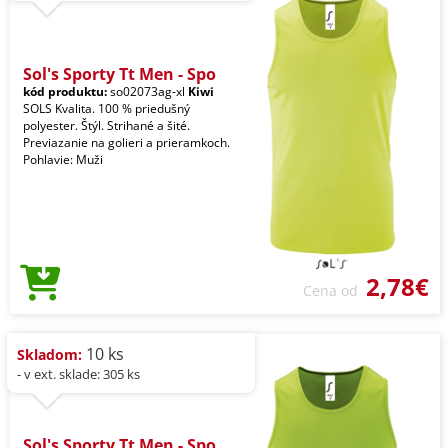
Sol's Sporty Tt Men - Spo
kód produktu:
so02073ag-xl
Kiwi
SOLS Kvalita. 100 % priedušný
polyester. Štýl. Strihané a šité.
Previazanie na golieri a prieramkoch.
Pohlavie: Muži
2,78€
Cena od
10 ks
Skladom:
- v ext. sklade: 305 ks
Sol's Sporty Tt Men - Spo