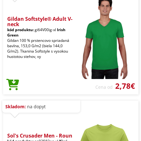
Gildan Softstyle® Adult V-
neck
kód produktu:
gi64V00ig-xl
Irish
Green
Gildan 100 % prstencovo spriadaná
bavlna, 153,0 G/m2 (biela 144,0
G/m2). Tkanina Softstyle s vysokou
hustotou stehov, vy
2,78€
Cena od
Skladom:
na dopyt
Sol's Crusader Men - Roun