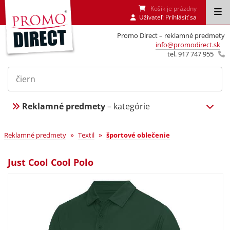
Košík je prázdny
Uživateľ:
Prihlásiť sa
Promo Direct – reklamné predmety
info@promodirect.sk
tel. 917 747 955
Reklamné predmety
– kategórie
»
»
Reklamné predmety
Textil
športové oblečenie
Just Cool Cool Polo