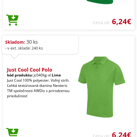
6,24€
Cena od
30 ks
Skladom:
- v ext. sklade: 240 ks
Just Cool Cool Polo
kód produktu:
jc040lig-xl
Lime
Just Cool 100% polyester. Voľný strih.
Ľahká textúrovaná tkanina Neoteric
TM spoločnosti AWDis s prirodzenou
priedušnosť
6,24€
Cena od