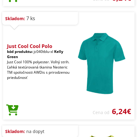
7 ks
Skladom:
Just Cool Cool Polo
kód produktu:
jc040tblu-xl
Kelly
Green
Just Cool 100% polyester. Voľný strih.
Ľahká textúrovaná tkanina Neoteric
TM spoločnosti AWDis s prirodzenou
priedušnosť
6,24€
Cena od
Skladom:
na dopyt