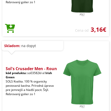
Rebrovaný golier zo 1
3,16€
Cena od
Skladom:
na dopyt
Sol's Crusader Men - Roun
kód produktu:
so03582kl-xl
Irish
Green
SOLS Kvalita. 100 % organicky
pestovaná bavlna. Prírodná úprava
pre jemnejší a hladší pocit. Štýl.
Rebrovaný golier zo 1