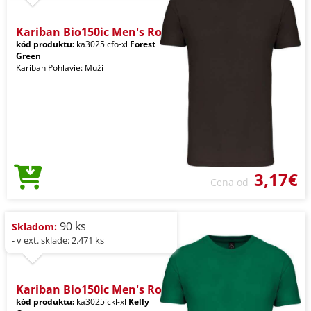
Kariban Bio150ic Men's Ro
kód produktu:
ka3025icfo-xl
Forest
Green
Kariban Pohlavie: Muži
3,17€
Cena od
90 ks
Skladom:
- v ext. sklade: 2.471 ks
Kariban Bio150ic Men's Ro
kód produktu:
ka3025ickl-xl
Kelly