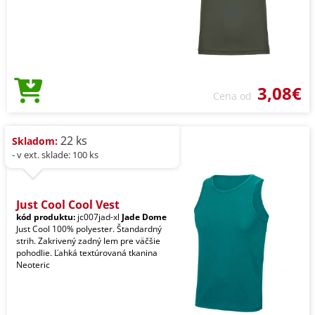
3,08€
Cena od
22 ks
Skladom:
- v ext. sklade: 100 ks
Just Cool Cool Vest
kód produktu:
jc007jad-xl
Jade Dome
Just Cool 100% polyester. Štandardný
strih. Zakrivený zadný lem pre väčšie
pohodlie. Ľahká textúrovaná tkanina
Neoteric