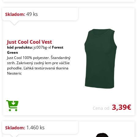
49 ks
Skladom:
Just Cool Cool Vest
kód produktu:
jc007bg-xl
Forest
Green
Just Cool 100% polyester. Štandardný
strih. Zakrivený zadný lem pre väčšie
pohodlie. Ľahká textúrovaná tkanina
Neoteric
3,39€
Cena od
1.460 ks
Skladom: