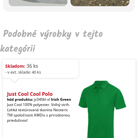
Podobné výrobky v tejto
kategórii
36 ks
Skladom:
- v ext. sklade: 40 ks
Just Cool Cool Polo
kód produktu:
jc040kl-xl
Irish Green
Just Cool 100% polyester. Voľný strih.
Ľahká textúrovaná tkanina Neoteric
TM spoločnosti AWDis s prirodzenou
priedušnosť