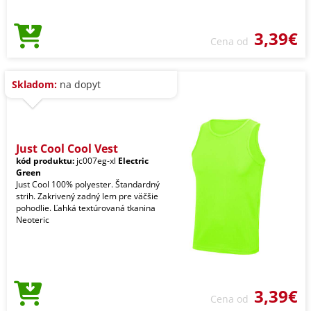
3,39€
Cena od
Skladom:
na dopyt
Just Cool Cool Vest
kód produktu:
jc007eg-xl
Electric
Green
Just Cool 100% polyester. Štandardný
strih. Zakrivený zadný lem pre väčšie
pohodlie. Ľahká textúrovaná tkanina
Neoteric
3,39€
Cena od