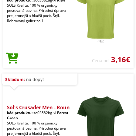
kód produktu:
so03582ag-xl
Kiwi
SOLS Kvalita. 100 % organicky
pestovaná bavlna. Prírodná úprava
pre jemnejší a hladší pocit. Štýl.
Rebrovaný golier zo 1
3,16€
Cena od
Skladom:
na dopyt
Sol's Crusader Men - Roun
kód produktu:
so03582bg-xl
Forest
Green
SOLS Kvalita. 100 % organicky
pestovaná bavlna. Prírodná úprava
pre jemnejší a hladší pocit. Štýl.