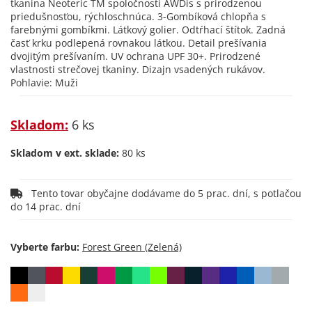
tkanina Neoteric TM spoločnosti AWDis s prirodzenou
priedušnosťou, rýchloschnúca. 3-Gombíková chlopňa s
farebnými gombíkmi. Látkový golier. Odtŕhací štítok. Zadná
časť krku podlepená rovnakou látkou. Detail prešívania
dvojitým prešívaním. UV ochrana UPF 30+. Prirodzené
vlastnosti strečovej tkaniny. Dizajn vsadených rukávov.
Pohlavie: Muži
Skladom:
6 ks
Skladom v ext. sklade:
80 ks
Tento tovar obyčajne dodávame do 5 prac. dní, s potlačou
do 14 prac. dní
Vyberte farbu: