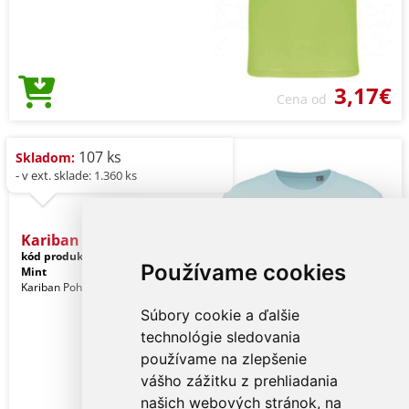
3,17€
Cena od
107 ks
Skladom:
- v ext. sklade: 1.360 ks
Kariban Bio150ic Men's Ro
kód produktu:
ka3025icicm-xl
Chalky
Používame cookies
Mint
Kariban Pohlavie: Muži
Súbory cookie a ďalšie
technológie sledovania
používame na zlepšenie
vášho zážitku z prehliadania
našich webových stránok, na