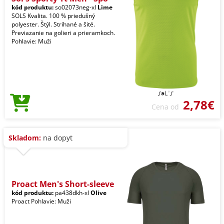
kód produktu:
so02073neg-xl
Lime
SOLS Kvalita. 100 % priedušný
polyester. Štýl. Strihané a šité.
Previazanie na golieri a prieramkoch.
Pohlavie: Muži
2,78€
Cena od
Skladom:
na dopyt
Proact Men's Short-sleeve
kód produktu:
pa438dkh-xl
Olive
Proact Pohlavie: Muži