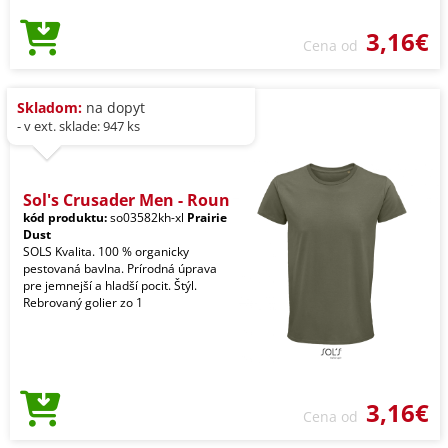
3,16€
Cena od
Skladom:
na dopyt
- v ext. sklade: 947 ks
Sol's Crusader Men - Roun
kód produktu:
so03582kh-xl
Prairie
Dust
SOLS Kvalita. 100 % organicky
pestovaná bavlna. Prírodná úprava
pre jemnejší a hladší pocit. Štýl.
Rebrovaný golier zo 1
3,16€
Cena od