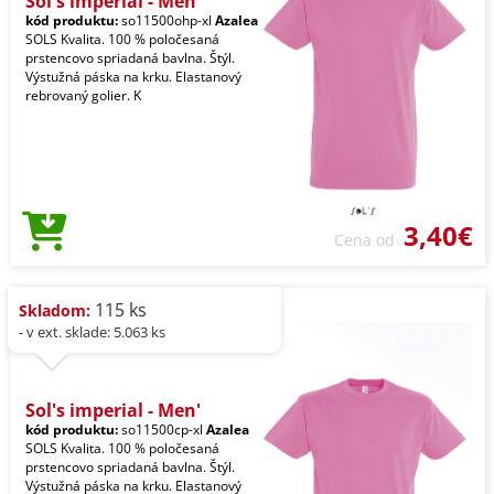
Sol's imperial - Men'
kód produktu:
so11500ohp-xl
Azalea
SOLS Kvalita. 100 % poločesaná
prstencovo spriadaná bavlna. Štýl.
Výstužná páska na krku. Elastanový
rebrovaný golier. K
3,40€
Cena od
115 ks
Skladom:
- v ext. sklade: 5.063 ks
Sol's imperial - Men'
kód produktu:
so11500cp-xl
Azalea
SOLS Kvalita. 100 % poločesaná
prstencovo spriadaná bavlna. Štýl.
Výstužná páska na krku. Elastanový