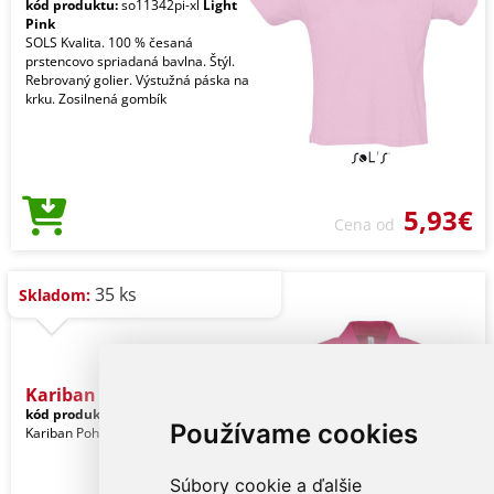
kód produktu:
so11342pi-xl
Light
Pink
SOLS Kvalita. 100 % česaná
prstencovo spriadaná bavlna. Štýl.
Rebrovaný golier. Výstužná páska na
krku. Zosilnená gombík
5,93€
Cena od
35 ks
Skladom:
Kariban Men's Short-sleev
kód produktu:
ka254fu-xl
Heliconia
Používame cookies
Kariban Pohlavie: Muži
Súbory cookie a ďalšie