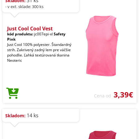
31 ks
Skladom:
- v ext. sklade: 300 ks
Just Cool Cool Vest
kód produktu:
jc007epi-xl
Safety
Pink
Just Cool 100% polyester. Štandardný
strih. Zakrivený zadný lem pre väčšie
pohodlie. Ľahká textúrovaná tkanina
Neoteric
3,39€
Cena od
14 ks
Skladom: