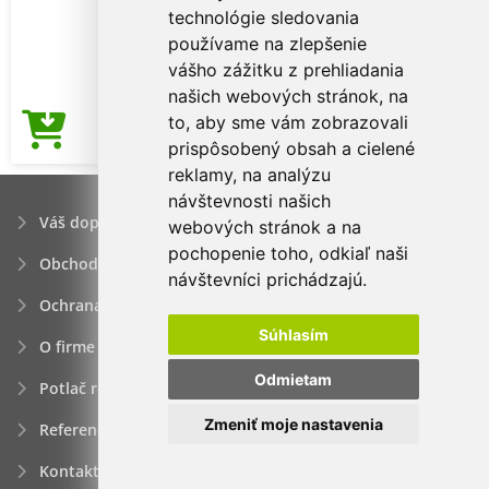
technológie sledovania
používame na zlepšenie
vášho zážitku z prehliadania
našich webových stránok, na
to, aby sme vám zobrazovali
6,56€
Cena od
prispôsobený obsah a cielené
reklamy, na analýzu
návštevnosti našich
Váš dopyt
webových stránok a na
pochopenie toho, odkiaľ naši
Obchodné podmienky
návštevníci prichádzajú.
Ochrana osobných údajov
Súhlasím
O firme
Odmietam
Potlač reklamných predmetov
Zmeniť moje nastavenia
Referencie
Kontakt