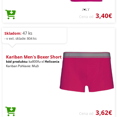
3,40€
Cena od
47 ks
Skladom:
- v ext. sklade: 804 ks
Kariban Men's Boxer Short
kód produktu:
ka800fu-xl
Heliconia
Kariban Pohlavie: Muži
3,62€
Cena od