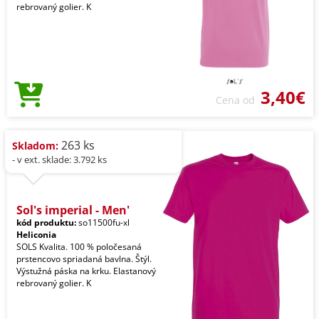
rebrovaný golier. K
3,40€
Cena od
263 ks
Skladom:
- v ext. sklade: 3.792 ks
Sol's imperial - Men'
kód produktu:
so11500fu-xl
Heliconia
SOLS Kvalita. 100 % poločesaná
prstencovo spriadaná bavlna. Štýl.
Výstužná páska na krku. Elastanový
rebrovaný golier. K