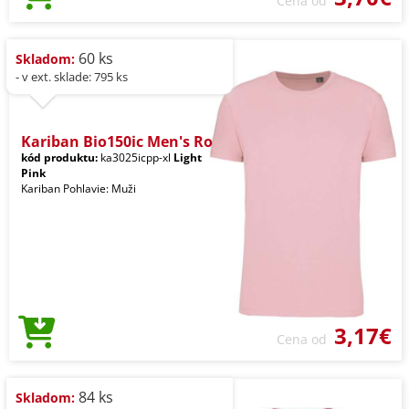
Cena od
60 ks
Skladom:
- v ext. sklade: 795 ks
Kariban Bio150ic Men's Ro
kód produktu:
ka3025icpp-xl
Light
Pink
Kariban Pohlavie: Muži
3,17€
Cena od
84 ks
Skladom: