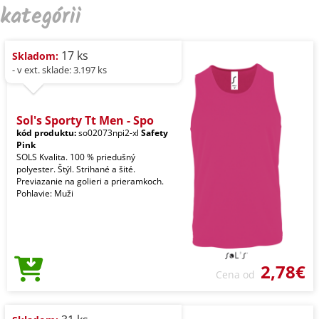
kategórii
17 ks
Skladom:
- v ext. sklade: 3.197 ks
Sol's Sporty Tt Men - Spo
kód produktu:
so02073npi2-xl
Safety
Pink
SOLS Kvalita. 100 % priedušný
polyester. Štýl. Strihané a šité.
Previazanie na golieri a prieramkoch.
Pohlavie: Muži
2,78€
Cena od