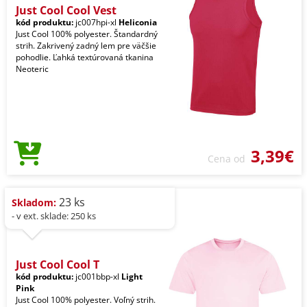
Just Cool Cool Vest
kód produktu:
jc007hpi-xl
Heliconia
Just Cool 100% polyester. Štandardný
strih. Zakrivený zadný lem pre väčšie
pohodlie. Ľahká textúrovaná tkanina
Neoteric
3,39€
Cena od
23 ks
Skladom:
- v ext. sklade: 250 ks
Just Cool Cool T
kód produktu:
jc001bbp-xl
Light
Pink
Just Cool 100% polyester. Voľný strih.