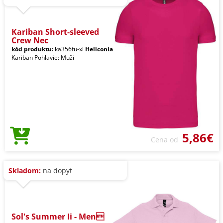
Kariban Short-sleeved
Crew Nec
kód produktu:
ka356fu-xl
Heliconia
Kariban Pohlavie: Muži
5,86€
Cena od
Skladom:
na dopyt
Sol's Summer Ii - Men