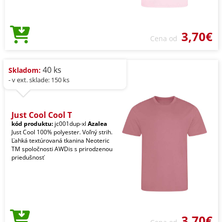
3,70€
Cena od
40 ks
Skladom:
- v ext. sklade: 150 ks
Just Cool Cool T
kód produktu:
jc001dup-xl
Azalea
Just Cool 100% polyester. Voľný strih.
Ľahká textúrovaná tkanina Neoteric
TM spoločnosti AWDis s prirodzenou
priedušnosť
3,70€