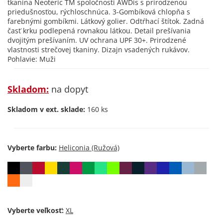
tkanina Neoteric TM spoločnosti AWDis s prirodzenou
priedušnosťou, rýchloschnúca. 3-Gombíková chlopňa s
farebnými gombíkmi. Látkový golier. Odtŕhací štítok. Zadná
časť krku podlepená rovnakou látkou. Detail prešívania
dvojitým prešívaním. UV ochrana UPF 30+. Prirodzené
vlastnosti strečovej tkaniny. Dizajn vsadených rukávov.
Pohlavie: Muži
Skladom:
na dopyt
Skladom v ext. sklade:
160 ks
Vyberte farbu:
Vyberte veľkosť: