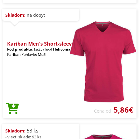
Skladom:
na dopyt
Kariban Men's Short-sleev
kód produktu:
ka357fu-xl
Heliconia
Kariban Pohlavie: Muži
5,86€
Cena od
53 ks
Skladom:
- v ext. sklade: 93 ks