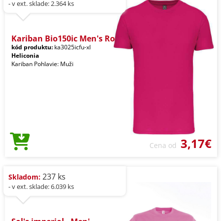
- v ext. sklade: 2.364 ks
Kariban Bio150ic Men's Ro
kód produktu:
ka3025icfu-xl
Heliconia
Kariban Pohlavie: Muži
3,17€
Cena od
237 ks
Skladom:
- v ext. sklade: 6.039 ks