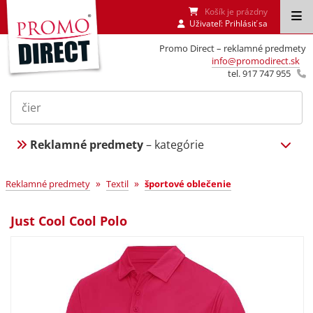
Košík je prázdny
Uživateľ:
Prihlásiť sa
Promo Direct – reklamné predmety
info@promodirect.sk
tel. 917 747 955
Reklamné predmety
– kategórie
»
»
Reklamné predmety
Textil
športové oblečenie
Just Cool Cool Polo