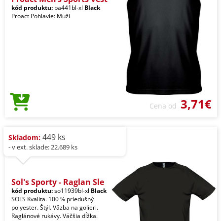
kód produktu:
pa441bl-xl
Black
Proact Pohlavie: Muži
3,71€
Cena od
449 ks
Skladom:
- v ext. sklade: 22.689 ks
Sol's Sporty - Raglan Sle
kód produktu:
so11939bl-xl
Black
SOLS Kvalita. 100 % priedušný
polyester. Štýl. Väzba na golieri.
Raglánové rukávy. Väčšia dĺžka.