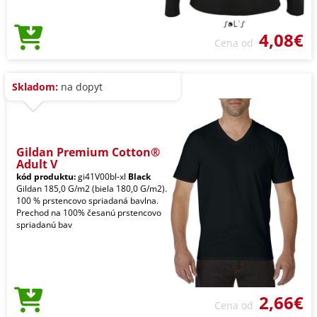
4,08€
Cena od
Skladom:
na dopyt
Gildan Premium Cotton®
Adult V
kód produktu:
gi41V00bl-xl
Black
Gildan 185,0 G/m2 (biela 180,0 G/m2).
100 % prstencovo spriadaná bavlna.
Prechod na 100% česanú prstencovo
spriadanú bav
2,66€
Cena od