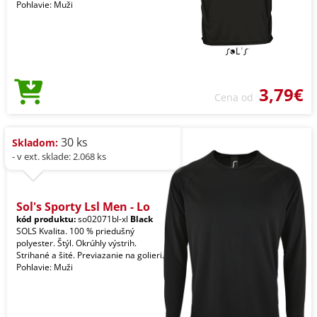
Pohlavie: Muži
3,79€
Cena od
30 ks
Skladom:
- v ext. sklade: 2.068 ks
Sol's Sporty Lsl Men - Lo
kód produktu:
so02071bl-xl
Black
SOLS Kvalita. 100 % priedušný
polyester. Štýl. Okrúhly výstrih.
Strihané a šité. Previazanie na golieri.
Pohlavie: Muži