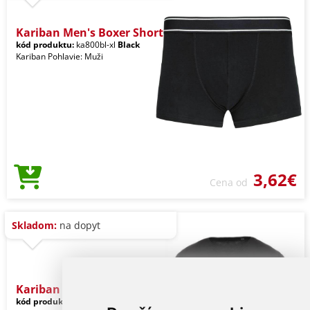
Kariban Men's Boxer Short
kód produktu:
ka800bl-xl
Black
Kariban Pohlavie: Muži
3,62€
Cena od
Skladom:
na dopyt
Kariban Men's Short-sleev
kód produktu:
ka398bl-xl
Black