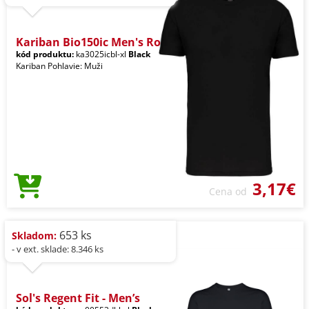
Kariban Bio150ic Men's Ro
kód produktu:
ka3025icbl-xl
Black
Kariban Pohlavie: Muži
3,17€
Cena od
653 ks
Skladom:
- v ext. sklade: 8.346 ks
Sol's Regent Fit - Men’s