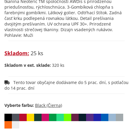
tkanina Neoteric TM spoločnosti AWDis s prirodzenou
priedušnosťou, rýchloschnúca. 3-Gombíková chlopňa s
farebnými gombíkmi. Látkový golier. Odtŕhací štítok. Zadná
časť krku podlepená rovnakou látkou. Detail prešívania
dvojitým prešívaním. UV ochrana UPF 30+. Prirodzené
vlastnosti strečovej tkaniny. Dizajn vsadených rukávov.
Pohlavie: Muži
Skladom:
25 ks
Skladom v ext. sklade:
320 ks
Tento tovar obyčajne dodávame do 5 prac. dní, s potlačou
do 14 prac. dní
Vyberte farbu: