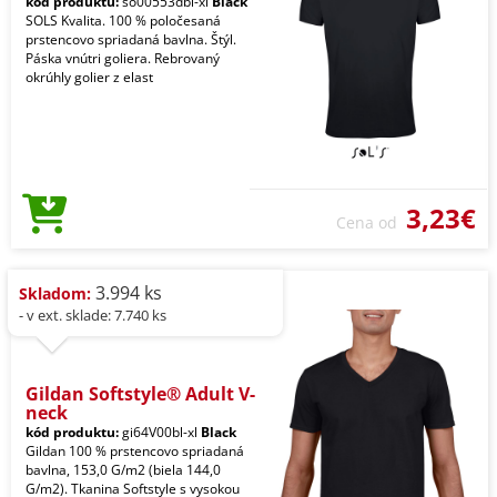
kód produktu:
so00553dbl-xl
Black
SOLS Kvalita. 100 % poločesaná
prstencovo spriadaná bavlna. Štýl.
Páska vnútri goliera. Rebrovaný
okrúhly golier z elast
3,23€
Cena od
3.994 ks
Skladom:
- v ext. sklade: 7.740 ks
Gildan Softstyle® Adult V-
neck
kód produktu:
gi64V00bl-xl
Black
Gildan 100 % prstencovo spriadaná
bavlna, 153,0 G/m2 (biela 144,0
G/m2). Tkanina Softstyle s vysokou