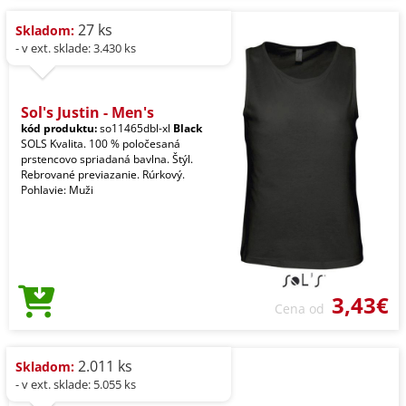
27 ks
Skladom:
- v ext. sklade: 3.430 ks
Sol's Justin - Men's
kód produktu:
so11465dbl-xl
Black
SOLS Kvalita. 100 % poločesaná
prstencovo spriadaná bavlna. Štýl.
Rebrované previazanie. Rúrkový.
Pohlavie: Muži
3,43€
Cena od
2.011 ks
Skladom:
- v ext. sklade: 5.055 ks