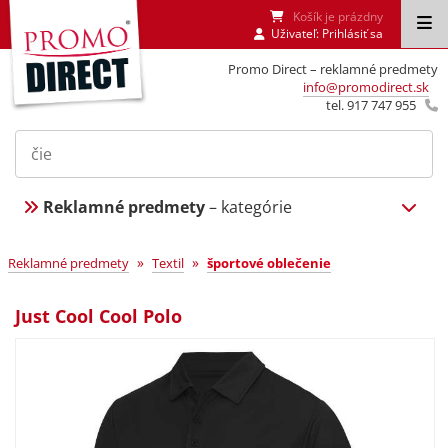
Košík je prázdny
Uživateľ:
Prihlásiť sa
Promo Direct – reklamné predmety
info@promodirect.sk
tel. 917 747 955
Reklamné predmety
– kategórie
»
»
Reklamné predmety
Textil
športové oblečenie
Just Cool Cool Polo