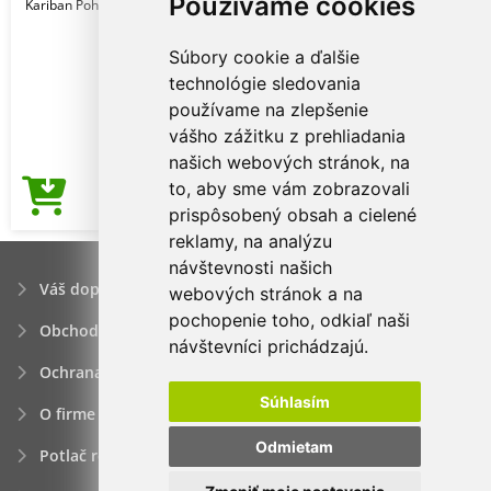
Používame cookies
Kariban Pohlavie: Muži
Súbory cookie a ďalšie
technológie sledovania
používame na zlepšenie
vášho zážitku z prehliadania
našich webových stránok, na
to, aby sme vám zobrazovali
3,66€
Cena od
prispôsobený obsah a cielené
reklamy, na analýzu
návštevnosti našich
Váš dopyt
webových stránok a na
pochopenie toho, odkiaľ naši
Obchodné podmienky
návštevníci prichádzajú.
Ochrana osobných údajov
Súhlasím
O firme
Odmietam
Potlač reklamných predmetov