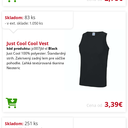
83 ks
Skladom:
- v ext. sklade: 1.050 ks
Just Cool Cool Vest
kód produktu:
jc007jbl-xl
Black
Just Cool 100% polyester. Štandardný
strih. Zakrivený zadný lem pre väčšie
pohodlie. Ľahká textúrovaná tkanina
Neoteric
3,39€
Cena od
251 ks
Skladom: