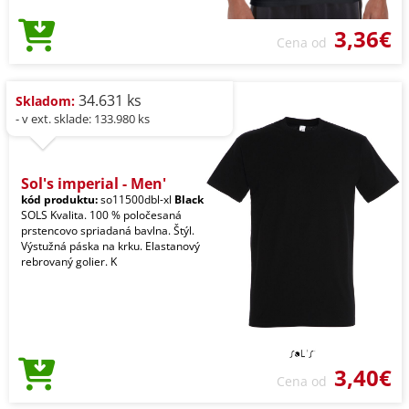
3,36€
Cena od
34.631 ks
Skladom:
- v ext. sklade: 133.980 ks
Sol's imperial - Men'
kód produktu:
so11500dbl-xl
Black
SOLS Kvalita. 100 % poločesaná
prstencovo spriadaná bavlna. Štýl.
Výstužná páska na krku. Elastanový
rebrovaný golier. K
3,40€
Cena od