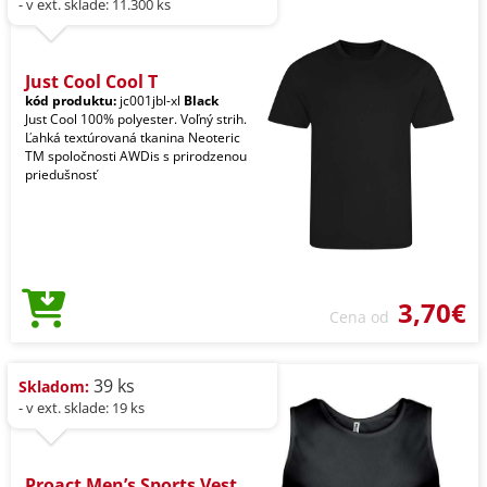
- v ext. sklade: 11.300 ks
Just Cool Cool T
kód produktu:
jc001jbl-xl
Black
Just Cool 100% polyester. Voľný strih.
Ľahká textúrovaná tkanina Neoteric
TM spoločnosti AWDis s prirodzenou
priedušnosť
3,70€
Cena od
39 ks
Skladom:
- v ext. sklade: 19 ks
Proact Men’s Sports Vest