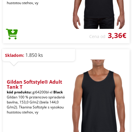
hustotou stehov, vy
3,36€
Cena od
1.850 ks
Skladom:
Gildan Softstyle® Adult
Tank T
kód produktu:
gi64200bl-xl
Black
Gildan 100 % prstencovo spriadaná
bavlna, 153,0 G/m2 (biela 144,0
G/m2). Tkanina Softstyle s vysokou
hustotou stehov, vy