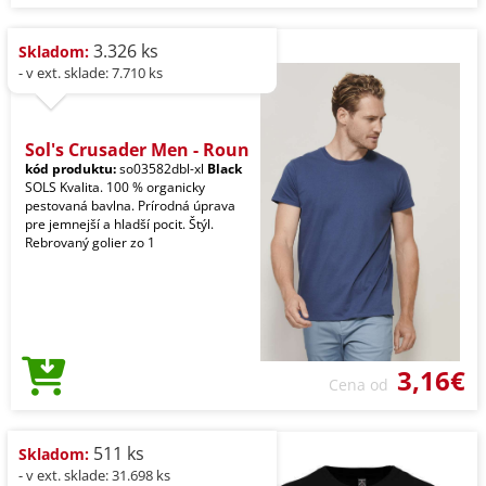
3.326 ks
Skladom:
- v ext. sklade: 7.710 ks
Sol's Crusader Men - Roun
kód produktu:
so03582dbl-xl
Black
SOLS Kvalita. 100 % organicky
pestovaná bavlna. Prírodná úprava
pre jemnejší a hladší pocit. Štýl.
Rebrovaný golier zo 1
3,16€
Cena od
511 ks
Skladom:
- v ext. sklade: 31.698 ks