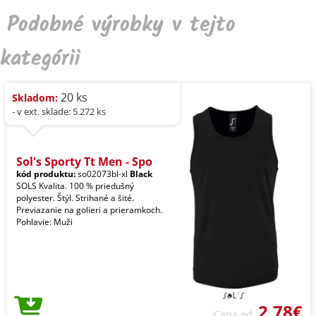
Podobné výrobky v tejto
kategórii
20 ks
Skladom:
- v ext. sklade: 5.272 ks
Sol's Sporty Tt Men - Spo
kód produktu:
so02073bl-xl
Black
SOLS Kvalita. 100 % priedušný
polyester. Štýl. Strihané a šité.
Previazanie na golieri a prieramkoch.
Pohlavie: Muži
2,78€
Cena od