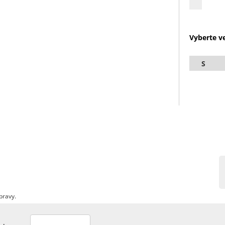
Vyberte ve
S
pravy.