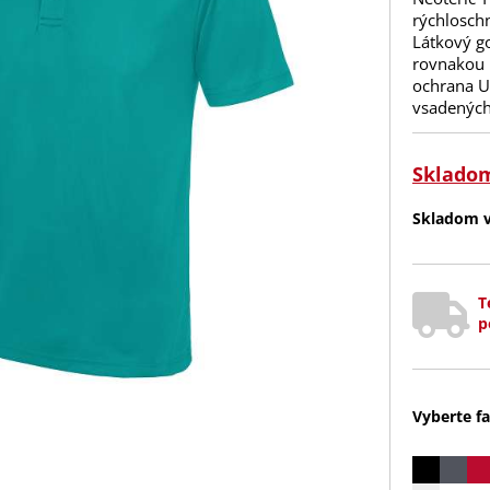
rýchlosch
Látkový go
rovnakou l
ochrana UP
vsadených
Sklado
Skladom v 
T
p
Vyberte fa