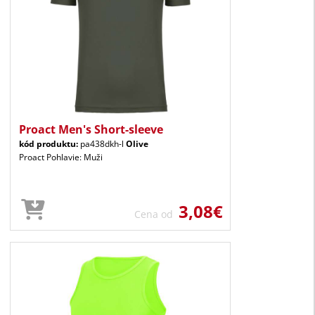
Proact Men's Short-sleeve
kód produktu:
pa438dkh-l
Olive
Proact Pohlavie: Muži
3,08€
Cena od