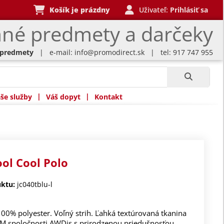
Košík je prázdny
Uživateľ:
Prihlásiť sa
né predmety a darčeky
 predmety
| e-mail:
info@promodirect.sk
| tel: 917 747 955
|
|
še služby
Váš dopyt
Kontakt
ool Cool Polo
ktu:
jc040tblu-l
100% polyester. Voľný strih. Ľahká textúrovaná tkanina
TM spoločnosti AWDis s prirodzenou priedušnosťou,