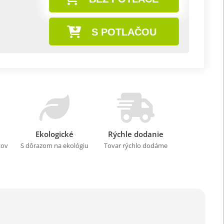
S POTLAČOU
Ekologické
Rýchle dodanie
kov
S dôrazom na ekológiu
Tovar rýchlo dodáme