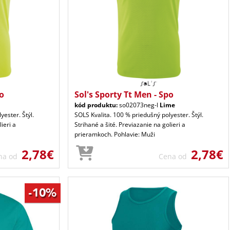
po
Sol's Sporty Tt Men - Spo
kód produktu:
so02073neg-l
Lime
yester. Štýl.
SOLS Kvalita. 100 % priedušný polyester. Štýl.
ieri a
Strihané a šité. Previazanie na golieri a
prieramkoch. Pohlavie: Muži
2,78€
2,78€
na od
Cena od