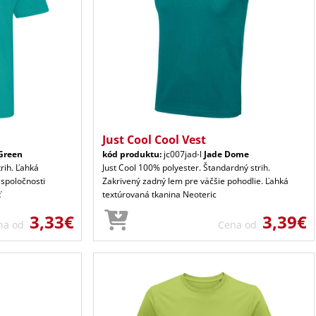
Just Cool Cool Vest
 Green
kód produktu:
jc007jad-l
Jade Dome
trih. Ľahká
Just Cool 100% polyester. Štandardný strih.
 spoločnosti
Zakrivený zadný lem pre väčšie pohodlie. Ľahká
ť
textúrovaná tkanina Neoteric
3,33€
3,39€
na od
Cena od