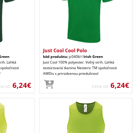
Just Cool Cool Polo
 Green
kód produktu:
jc040kl-l
Irish Green
trih. Ľahká
Just Cool 100% polyester. Voľný strih. Ľahká
 spoločnosti
textúrovaná tkanina Neoteric TM spoločnosti
ť
AWDis s prirodzenou priedušnosť
6,24€
6,24€
na od
Cena od