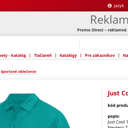
Jazyk
Reklam
Promo Direct – reklamné
|
|
|
|
ty - katalóg
Tlačiareň
Katalógy
Pre zákazníkov
Na
»
športové oblečenie
Just C
kód produ
popis:
Just Cool 
Neoteric 