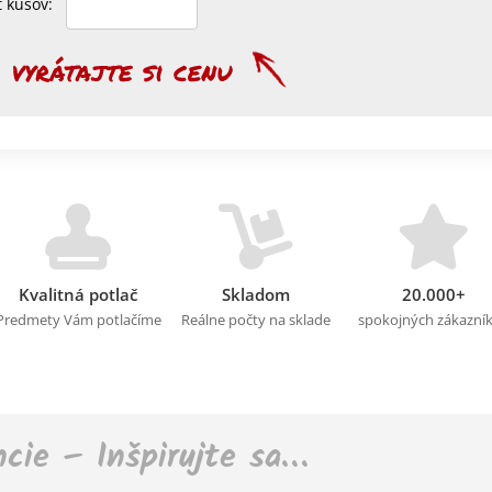
et kusov:
Kvalitná potlač
Skladom
20.000+
Predmety Vám potlačíme
Reálne počty na sklade
spokojných zákazní
ncie – Inšpirujte sa…