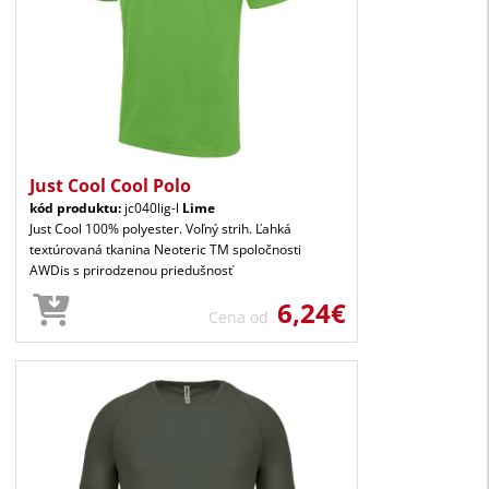
Just Cool Cool Polo
kód produktu:
jc040lig-l
Lime
Just Cool 100% polyester. Voľný strih. Ľahká
textúrovaná tkanina Neoteric TM spoločnosti
AWDis s prirodzenou priedušnosť
6,24€
Cena od