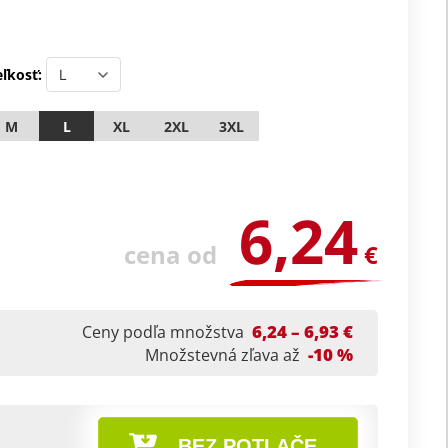
ľkosť:
M
L
XL
2XL
3XL
6,24
cena od
€
6,24 – 6,93 €
Ceny podľa množstva
-10 %
Množstevná zľava až
BEZ POTLAČE