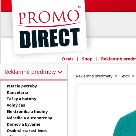
|
|
O nás
Shop
Reklamné predme
Reklamné predmety
Reklamné predmety:
»
Reklamné predmety
Textil
Písacie potreby
Kancelária
Tašky a batohy
Voľný čas
Elektronika a hodiny
Náradie a autopotreby
Domov a bývanie
Osobná starostlivosť