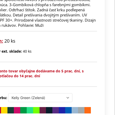
núca. 3-Gombíková chlopňa s farebnými gombíkmi.
lier. Odtŕhací štítok. Zadná časť krku podlepená
átkou. Detail prešívania dvojitým prešívaním. UV
F 30+. Prirodzené vlastnosti strečovej tkaniny. Dizajn
 rukávov. Pohlavie: Muži
m:
20 ks
ext. sklade:
40 ks
ento tovar obyčajne dodávame do 5 prac. dní, s
otlačou do 14 prac. dní
rbu: