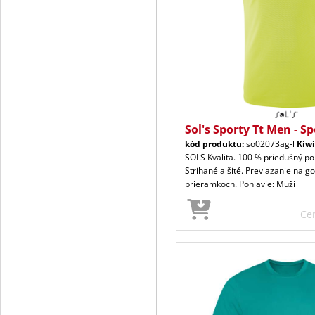
Sol's Sporty Tt Men - S
kód produktu:
so02073ag-l
Kiwi
SOLS Kvalita. 100 % priedušný pol
Strihané a šité. Previazanie na gol
prieramkoch. Pohlavie: Muži
Ce