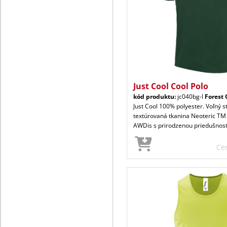
Just Cool Cool Polo
kód produktu:
jc040bg-l
Forest
Just Cool 100% polyester. Voľný s
textúrovaná tkanina Neoteric TM
AWDis s prirodzenou priedušnos
Ce