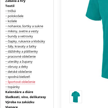
Zábava a hry
Textil
− tričká
− polokošele
− košele
− nohavice, šortky a sukne
− mikiny, svetre a vesty
− bundy a vetrovky
− čiapky, rukavice a klobúky
− šály, kravaty a šatky
− dáždniky a pláštenky
− pracovné oblečenie
− uteráky a župany
− obrusy a deky
− detské oblečenie
− spodná bielizeň
− športové oblečenie
− topánky
Kalendáre a diáre
Sladkosti, víno, delikatesy
Výroba na zakázku
Vianoce