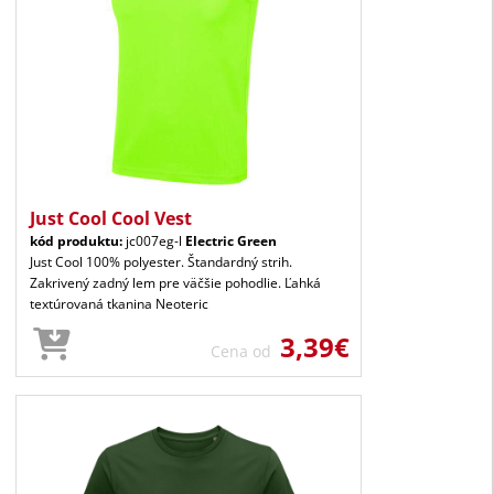
Just Cool Cool Vest
kód produktu:
jc007eg-l
Electric Green
Just Cool 100% polyester. Štandardný strih.
Zakrivený zadný lem pre väčšie pohodlie. Ľahká
textúrovaná tkanina Neoteric
3,39€
Cena od