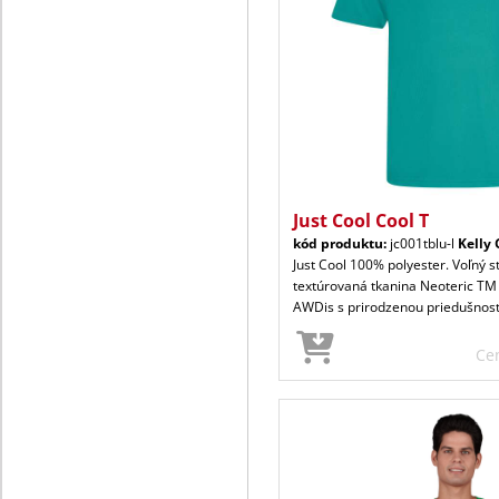
Just Cool Cool T
kód produktu:
jc001tblu-l
Kelly
Just Cool 100% polyester. Voľný s
textúrovaná tkanina Neoteric TM
AWDis s prirodzenou priedušnos
Ce