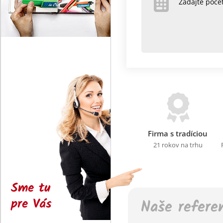
Zadajte poč
Firma s tradíciou
21 rokov na trhu
Sme tu
pre Vás
Naše refere