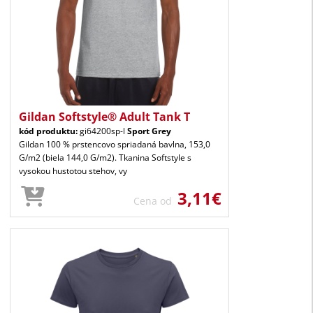
Gildan Softstyle® Adult Tank T
kód produktu:
gi64200sp-l
Sport Grey
Gildan 100 % prstencovo spriadaná bavlna, 153,0
G/m2 (biela 144,0 G/m2). Tkanina Softstyle s
vysokou hustotou stehov, vy
3,11€
Cena od