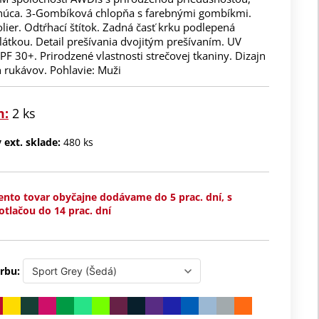
núca. 3-Gombíková chlopňa s farebnými gombíkmi.
lier. Odtŕhací štítok. Zadná časť krku podlepená
átkou. Detail prešívania dvojitým prešívaním. UV
F 30+. Prirodzené vlastnosti strečovej tkaniny. Dizajn
 rukávov. Pohlavie: Muži
m:
2 ks
ext. sklade:
480 ks
ento tovar obyčajne dodávame do 5 prac. dní, s
otlačou do 14 prac. dní
rbu: