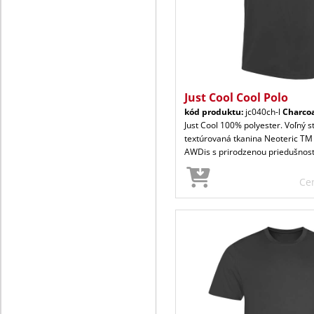
Just Cool Cool Polo
kód produktu:
jc040ch-l
Charco
Just Cool 100% polyester. Voľný s
textúrovaná tkanina Neoteric TM
AWDis s prirodzenou priedušnos
Ce