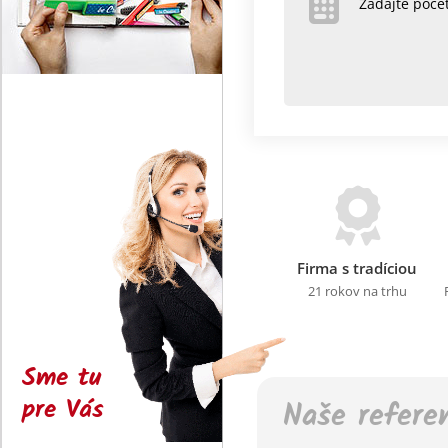
Zadajte poč
Firma s tradíciou
21 rokov na trhu
Sme tu
pre Vás
Naše refere