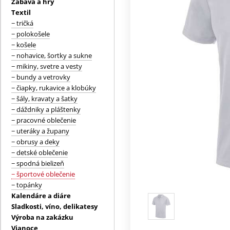
Zábava a hry
Textil
− tričká
− polokošele
− košele
− nohavice, šortky a sukne
− mikiny, svetre a vesty
− bundy a vetrovky
− čiapky, rukavice a klobúky
− šály, kravaty a šatky
− dáždniky a pláštenky
− pracovné oblečenie
− uteráky a župany
− obrusy a deky
− detské oblečenie
− spodná bielizeň
− športové oblečenie
− topánky
Kalendáre a diáre
Sladkosti, víno, delikatesy
Výroba na zakázku
Vianoce