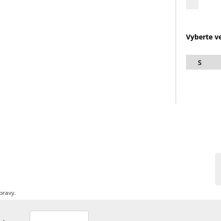
Vyberte ve
S
pravy.