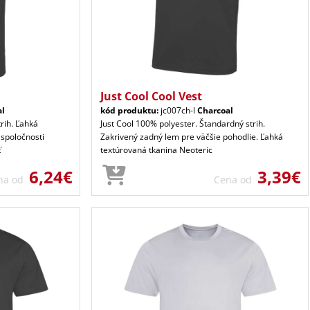
Just Cool Cool Vest
al
kód produktu:
jc007ch-l
Charcoal
trih. Ľahká
Just Cool 100% polyester. Štandardný strih.
 spoločnosti
Zakrivený zadný lem pre väčšie pohodlie. Ľahká
ť
textúrovaná tkanina Neoteric
6,24€
3,39€
na od
Cena od