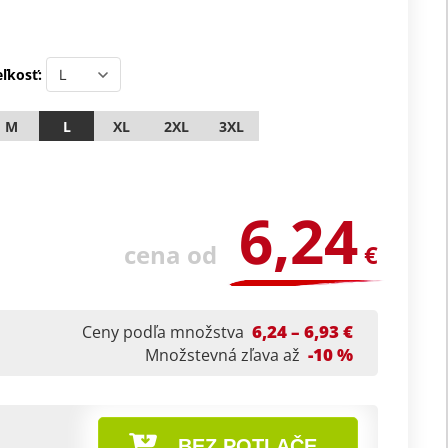
ľkosť:
M
L
XL
2XL
3XL
6,24
cena od
€
6,24 – 6,93 €
Ceny podľa množstva
-10 %
Množstevná zľava až
BEZ POTLAČE