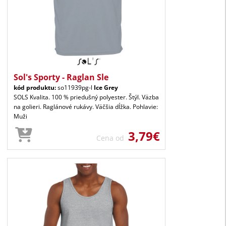
Sol's Sporty - Raglan Sle
kód produktu:
so11939pg-l
Ice Grey
SOLS Kvalita. 100 % priedušný polyester. Štýl. Väzba
na golieri. Raglánové rukávy. Väčšia dĺžka. Pohlavie:
Muži
3,79€
Cena od