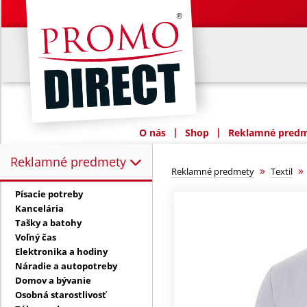
|
|
O nás
Shop
Reklamné predme
Reklamné predmety
Reklamné predmety:
»
Reklamné predmety
Textil
Písacie potreby
Kancelária
Tašky a batohy
Voľný čas
Elektronika a hodiny
Náradie a autopotreby
Domov a bývanie
Osobná starostlivosť