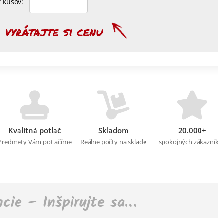
et kusov:
Kvalitná potlač
Skladom
20.000+
Predmety Vám potlačíme
Reálne počty na sklade
spokojných zákazní
ncie – Inšpirujte sa…