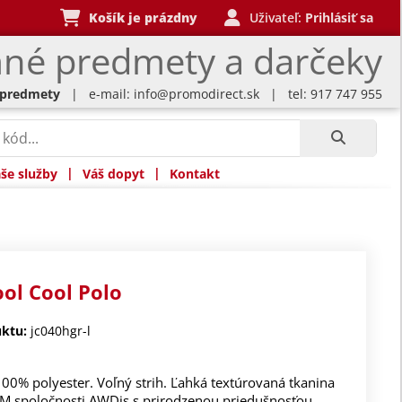
Košík je prázdny
Uživateľ:
Prihlásiť sa
né predmety a darčeky
 predmety
| e-mail:
info@promodirect.sk
| tel: 917 747 955
|
|
še služby
Váš dopyt
Kontakt
ool Cool Polo
ktu:
jc040hgr-l
100% polyester. Voľný strih. Ľahká textúrovaná tkanina
TM spoločnosti AWDis s prirodzenou priedušnosťou,