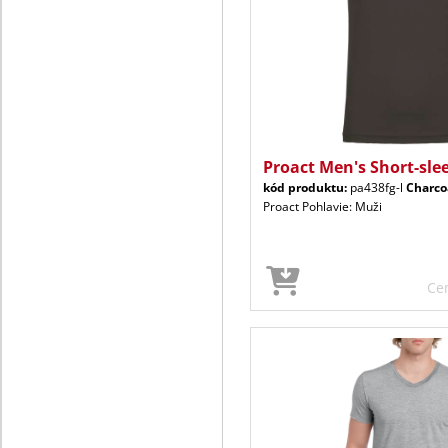
Proact Men's Short-sle
kód produktu:
pa438fg-l
Charco
Proact Pohlavie: Muži
Ce