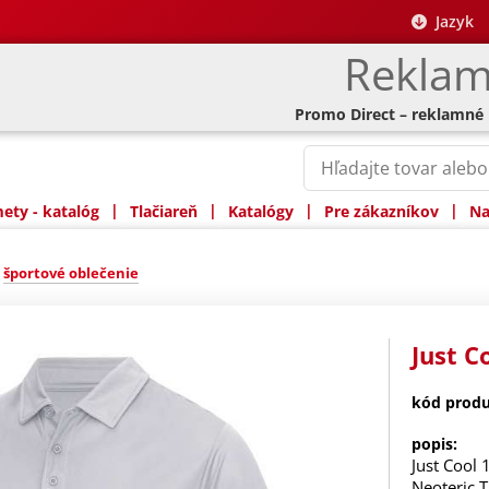
Jazyk
Reklam
Promo Direct – reklamné
|
|
|
|
ty - katalóg
Tlačiareň
Katalógy
Pre zákazníkov
Na
»
športové oblečenie
Just C
kód produ
popis:
Just Cool 
Neoteric 