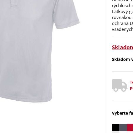
rýchlosch
Látkový go
rovnakou l
ochrana UP
vsadených
Sklado
Skladom v 
T
p
Vyberte fa