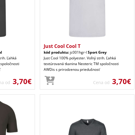
Just Cool Cool T
al
kód produktu:
jc001hgr-l
Sport Grey
trih. Ľahká
Just Cool 100% polyester. Voľný strih. Ľahká
 spoločnosti
textúrovaná tkanina Neoteric TM spoločnosti
ť
AWDis s prirodzenou priedušnosť
3,70€
3,70€
na od
Cena od