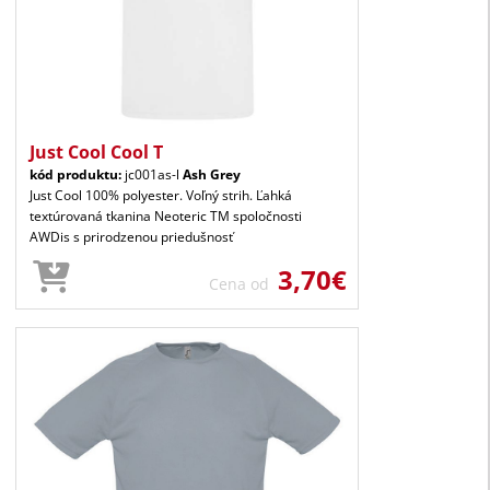
Just Cool Cool T
kód produktu:
jc001as-l
Ash Grey
Just Cool 100% polyester. Voľný strih. Ľahká
textúrovaná tkanina Neoteric TM spoločnosti
AWDis s prirodzenou priedušnosť
3,70€
Cena od