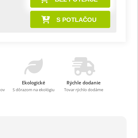
S POTLAČOU
Ekologické
Rýchle dodanie
kov
S dôrazom na ekológiu
Tovar rýchlo dodáme