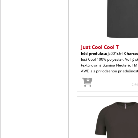
Just Cool Cool T
kód produktu:
jc001ch-l
Charco
Just Cool 100% polyester. Voľný s
textúrovaná tkanina Neoteric TM
AWDis s prirodzenou priedušnos
Ce