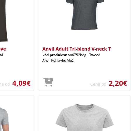
eve
Anvil Adult Tri-blend V-neck T
al
kód produktu:
an6752hdg-l
Tweed
Anvil Pohlavie: Muži
4,09€
2,20€
na od
Cena od