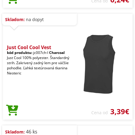
Cena od
Skladom:
na dopyt
Just Cool Cool Vest
kód produktu:
jc007ch-l
Charcoal
Just Cool 100% polyester. Štandardný
strih. Zakrivený zadný lem pre väčšie
pohodlie. Ľahká textúrovaná tkanina
Neoteric
3,39€
Cena od
46 ks
Skladom: