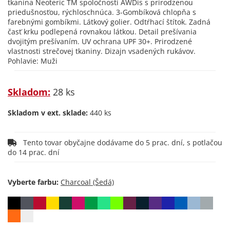
tkanina Neoteric TM spoločnosti AWDis s prirodzenou
priedušnosťou, rýchloschnúca. 3-Gombíková chlopňa s
farebnými gombíkmi. Látkový golier. Odtŕhací štítok. Zadná
časť krku podlepená rovnakou látkou. Detail prešívania
dvojitým prešívaním. UV ochrana UPF 30+. Prirodzené
vlastnosti strečovej tkaniny. Dizajn vsadených rukávov.
Pohlavie: Muži
Skladom:
28 ks
Skladom v ext. sklade:
440 ks
Tento tovar obyčajne dodávame do 5 prac. dní, s potlačou
do 14 prac. dní
Vyberte farbu: