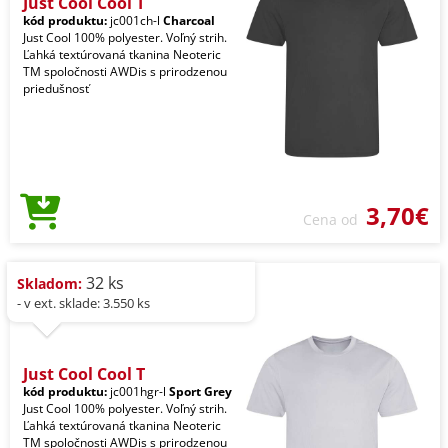
Just Cool Cool T
kód produktu:
jc001ch-l
Charcoal
Just Cool 100% polyester. Voľný strih.
Ľahká textúrovaná tkanina Neoteric
TM spoločnosti AWDis s prirodzenou
priedušnosť
3,70€
Cena od
32 ks
Skladom:
- v ext. sklade: 3.550 ks
Just Cool Cool T
kód produktu:
jc001hgr-l
Sport Grey
Just Cool 100% polyester. Voľný strih.
Ľahká textúrovaná tkanina Neoteric
TM spoločnosti AWDis s prirodzenou