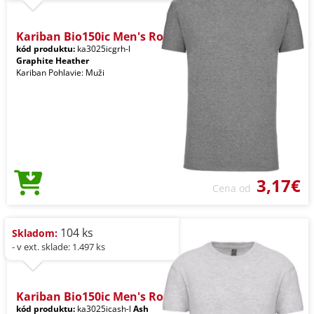
Kariban Bio150ic Men's Ro
kód produktu:
ka3025icgrh-l
Graphite Heather
Kariban Pohlavie: Muži
3,17€
Cena od
104 ks
Skladom:
- v ext. sklade: 1.497 ks
Kariban Bio150ic Men's Ro
kód produktu:
ka3025icash-l
Ash