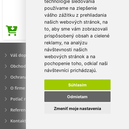
technológie sledovania
používame na zlepšenie
vášho zážitku z prehliadania
našich webových stránok, na
to, aby sme vám zobrazovali
3,17€
Cena od
prispôsobený obsah a cielené
reklamy, na analýzu
návštevnosti našich
Váš dopyt
webových stránok a na
pochopenie toho, odkiaľ naši
Obchodné podmienky
návštevníci prichádzajú.
Ochrana osobných údajov
Súhlasím
O firme
Odmietam
Potlač reklamných predmetov
Zmeniť moje nastavenia
Referencie
Kontakt