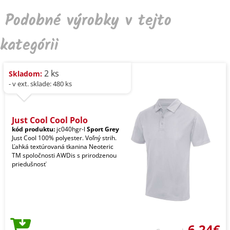
Podobné výrobky v tejto
kategórii
2 ks
Skladom:
- v ext. sklade: 480 ks
Just Cool Cool Polo
kód produktu:
jc040hgr-l
Sport Grey
Just Cool 100% polyester. Voľný strih.
Ľahká textúrovaná tkanina Neoteric
TM spoločnosti AWDis s prirodzenou
priedušnosť
6,24€