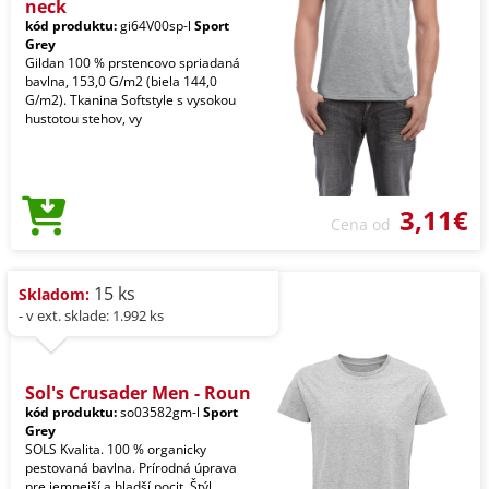
neck
kód produktu:
gi64V00sp-l
Sport
Grey
Gildan 100 % prstencovo spriadaná
bavlna, 153,0 G/m2 (biela 144,0
G/m2). Tkanina Softstyle s vysokou
hustotou stehov, vy
3,11€
Cena od
15 ks
Skladom:
- v ext. sklade: 1.992 ks
Sol's Crusader Men - Roun
kód produktu:
so03582gm-l
Sport
Grey
SOLS Kvalita. 100 % organicky
pestovaná bavlna. Prírodná úprava
pre jemnejší a hladší pocit. Štýl.