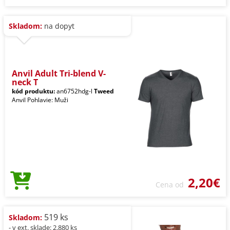
Skladom:
na dopyt
Anvil Adult Tri-blend V-
neck T
kód produktu:
an6752hdg-l
Tweed
Anvil Pohlavie: Muži
2,20€
Cena od
519 ks
Skladom:
- v ext. sklade: 2.880 ks