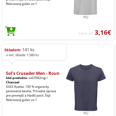
Rebrovaný golier zo 1
3,16€
Cena od
141 ks
Skladom:
- v ext. sklade: 1.580 ks
Sol's Crusader Men - Roun
kód produktu:
so03582mg-l
Charcoal
SOLS Kvalita. 100 % organicky
pestovaná bavlna. Prírodná úprava
pre jemnejší a hladší pocit. Štýl.
Rebrovaný golier zo 1