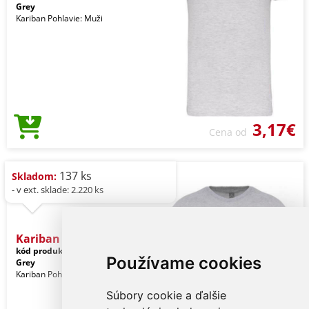
Grey
Kariban Pohlavie: Muži
3,17€
Cena od
137 ks
Skladom:
- v ext. sklade: 2.220 ks
Kariban Bio150ic Men's Ro
kód produktu:
ka3025icsngr-l
Ice
Používame cookies
Grey
Kariban Pohlavie: Muži
Súbory cookie a ďalšie