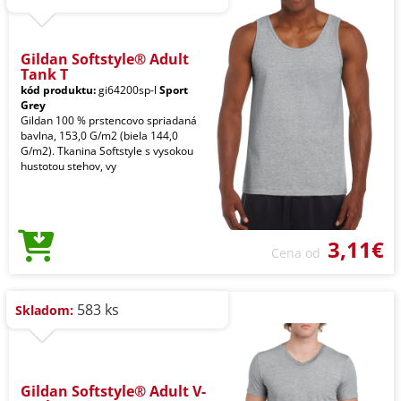
Gildan Softstyle® Adult
Tank T
kód produktu:
gi64200sp-l
Sport
Grey
Gildan 100 % prstencovo spriadaná
bavlna, 153,0 G/m2 (biela 144,0
G/m2). Tkanina Softstyle s vysokou
hustotou stehov, vy
3,11€
Cena od
583 ks
Skladom:
Gildan Softstyle® Adult V-