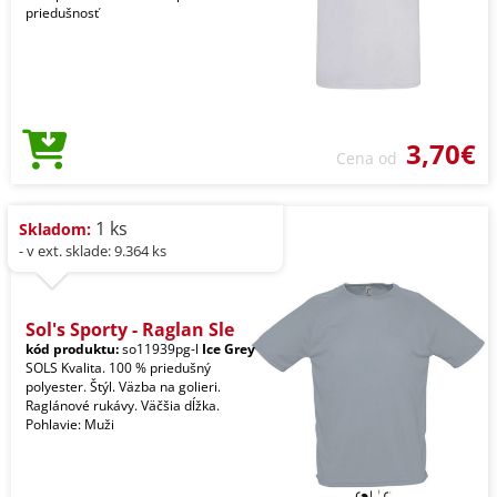
priedušnosť
3,70€
Cena od
1 ks
Skladom:
- v ext. sklade: 9.364 ks
Sol's Sporty - Raglan Sle
kód produktu:
so11939pg-l
Ice Grey
SOLS Kvalita. 100 % priedušný
polyester. Štýl. Väzba na golieri.
Raglánové rukávy. Väčšia dĺžka.
Pohlavie: Muži