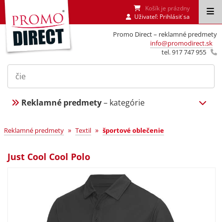
Košík je prázdny
Uživateľ:
Prihlásiť sa
Promo Direct – reklamné predmety
info@promodirect.sk
tel. 917 747 955
Reklamné predmety
– kategórie
»
»
Reklamné predmety
Textil
športové oblečenie
Just Cool Cool Polo