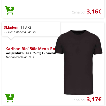
3,16€
Cena od
118 ks
Skladom:
- v ext. sklade: 4.841 ks
Kariban Bio150ic Men's Ro
kód produktu:
ka3025icdg-l
Charcoal
Kariban Pohlavie: Muži
3,17€
Cena od