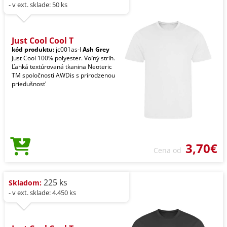
- v ext. sklade: 50 ks
Just Cool Cool T
kód produktu:
jc001as-l
Ash Grey
Just Cool 100% polyester. Voľný strih.
Ľahká textúrovaná tkanina Neoteric
TM spoločnosti AWDis s prirodzenou
priedušnosť
3,70€
Cena od
225 ks
Skladom:
- v ext. sklade: 4.450 ks