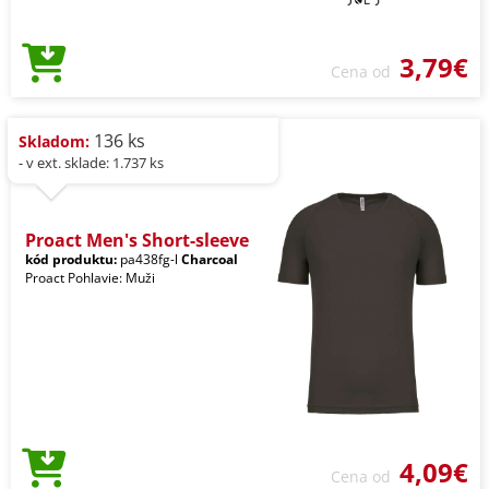
3,79€
Cena od
136 ks
Skladom:
- v ext. sklade: 1.737 ks
Proact Men's Short-sleeve
kód produktu:
pa438fg-l
Charcoal
Proact Pohlavie: Muži
4,09€
Cena od