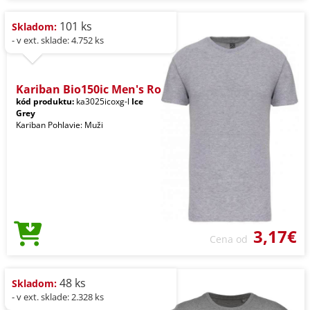
101 ks
Skladom:
- v ext. sklade: 4.752 ks
Kariban Bio150ic Men's Ro
kód produktu:
ka3025icoxg-l
Ice
Grey
Kariban Pohlavie: Muži
3,17€
Cena od
48 ks
Skladom:
- v ext. sklade: 2.328 ks