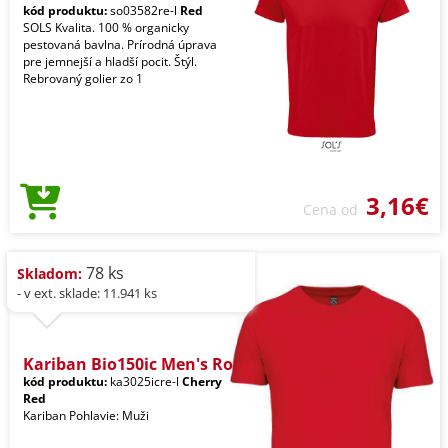
kód produktu:
so03582re-l
Red
SOLS Kvalita. 100 % organicky
pestovaná bavlna. Prírodná úprava
pre jemnejší a hladší pocit. Štýl.
Rebrovaný golier zo 1
3,16€
Cena od
78 ks
Skladom:
- v ext. sklade: 11.941 ks
Kariban Bio150ic Men's Ro
kód produktu:
ka3025icre-l
Cherry
Red
Kariban Pohlavie: Muži