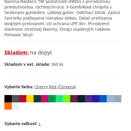
tkanina Neoteric TM spoločnosti AWDis s prirodzenou
priedušnosťou, rýchloschnúca. 3-Gombíková chlopňa s
farebnými gombíkmi. Látkový golier. Odtŕhací štítok. Zadná
časť krku podlepená rovnakou látkou. Detail prešívania
dvojitým prešívaním. UV ochrana UPF 30+. Prirodzené
vlastnosti strečovej tkaniny. Dizajn vsadených rukávov.
Pohlavie: Muži
Skladom:
na dopyt
Skladom v ext. sklade:
360 ks
Vyberte farbu:
Vyberte veľkosť: