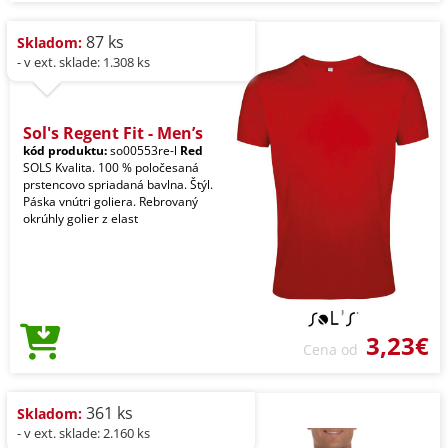
87 ks
Skladom:
- v ext. sklade: 1.308 ks
Sol's Regent Fit - Men’s
kód produktu:
so00553re-l
Red
SOLS Kvalita. 100 % poločesaná
prstencovo spriadaná bavlna. Štýl.
Páska vnútri goliera. Rebrovaný
okrúhly golier z elast
3,23€
Cena od
361 ks
Skladom:
- v ext. sklade: 2.160 ks