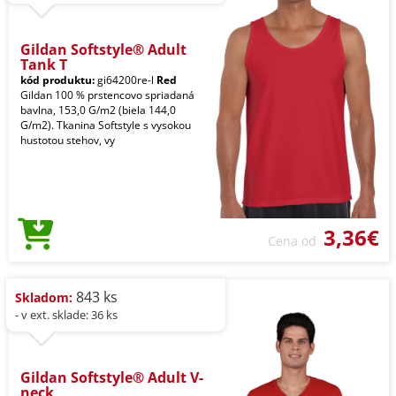
Gildan Softstyle® Adult
Tank T
kód produktu:
gi64200re-l
Red
Gildan 100 % prstencovo spriadaná
bavlna, 153,0 G/m2 (biela 144,0
G/m2). Tkanina Softstyle s vysokou
hustotou stehov, vy
3,36€
Cena od
843 ks
Skladom:
- v ext. sklade: 36 ks
Gildan Softstyle® Adult V-
neck