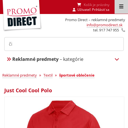
Košík je prázdny
Uživateľ:
Prihlásiť sa
Promo Direct – reklamné predmety
info@promodirect.sk
tel. 917 747 955
Reklamné predmety
– kategórie
»
»
Reklamné predmety
Textil
športové oblečenie
Just Cool Cool Polo