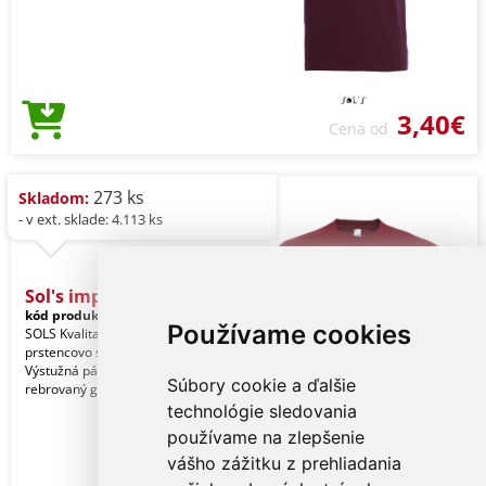
3,40€
Cena od
273 ks
Skladom:
- v ext. sklade: 4.113 ks
Sol's imperial - Men'
kód produktu:
so11500ci-l
Garnet
Používame cookies
SOLS Kvalita. 100 % poločesaná
prstencovo spriadaná bavlna. Štýl.
Výstužná páska na krku. Elastanový
Súbory cookie a ďalšie
rebrovaný golier. K
technológie sledovania
používame na zlepšenie
vášho zážitku z prehliadania