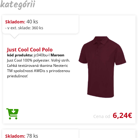
kategórii
40 ks
Skladom:
- v ext. sklade: 360 ks
Just Cool Cool Polo
kód produktu:
jc040bu-l
Maroon
Just Cool 100% polyester. Voľný strih.
Ľahká textúrovaná tkanina Neoteric
TM spoločnosti AWDis s prirodzenou
priedušnosť
6,24€
Cena od
78 ks
Skladom: