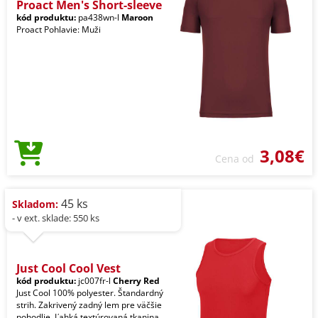
Proact Men's Short-sleeve
kód produktu:
pa438wn-l
Maroon
Proact Pohlavie: Muži
3,08€
Cena od
45 ks
Skladom:
- v ext. sklade: 550 ks
Just Cool Cool Vest
kód produktu:
jc007fr-l
Cherry Red
Just Cool 100% polyester. Štandardný
strih. Zakrivený zadný lem pre väčšie
pohodlie. Ľahká textúrovaná tkanina