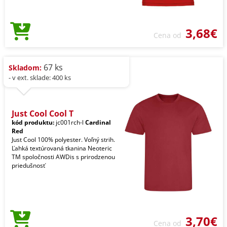
3,68€
Cena od
67 ks
Skladom:
- v ext. sklade: 400 ks
Just Cool Cool T
kód produktu:
jc001rch-l
Cardinal
Red
Just Cool 100% polyester. Voľný strih.
Ľahká textúrovaná tkanina Neoteric
TM spoločnosti AWDis s prirodzenou
priedušnosť
3,70€
Cena od