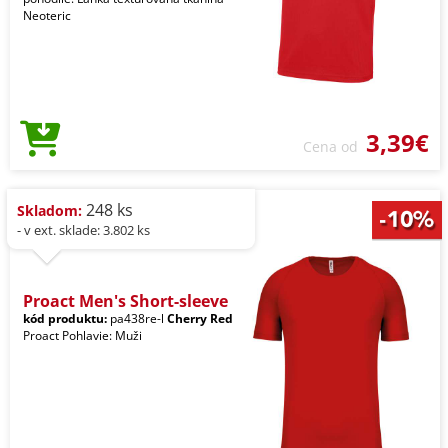
Neoteric
3,39€
Cena od
248 ks
Skladom:
- v ext. sklade: 3.802 ks
Proact Men's Short-sleeve
kód produktu:
pa438re-l
Cherry Red
Proact Pohlavie: Muži