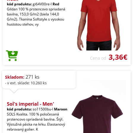
kód produktu:
gi64V00re-l
Red
Gildan 100 % prstencovo spriadaná
bavlna, 153,0 G/m2 (biela 144,0
G/m2). Tkanina Softstyle s vysokou
hustotou stehov, vy
3,36€
Cena od
271 ks
Skladom:
- v ext. sklade: 10.260 ks
Sol's imperial - Men'
kód produktu:
so11500bu-l
Maroon
SOLS Kvalita. 100 % poločesaná
prstencovo spriadaná bavlna. Štýl.
Výstužná páska na krku. Elastanový
rebrovaný golier. K