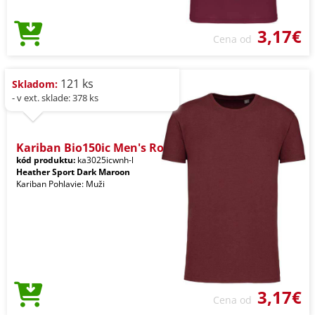
3,17€
Cena od
121 ks
Skladom:
- v ext. sklade: 378 ks
Kariban Bio150ic Men's Ro
kód produktu:
ka3025icwnh-l
Heather Sport Dark Maroon
Kariban Pohlavie: Muži
3,17€
Cena od