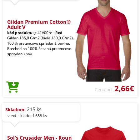
Gildan Premium Cotton®
Adult V
kód produktu:
gi41V00re-l
Red
Gildan 185,0 G/m2 (biela 180,0 G/m2).
100 % prstencovo spriadaná bavlna.
Prechod na 100% česanú prstencovo
spriadanú bav
2,66€
Cena od
215 ks
Skladom:
- v ext. sklade: 1.658 ks
Sol's Crusader Men - Roun