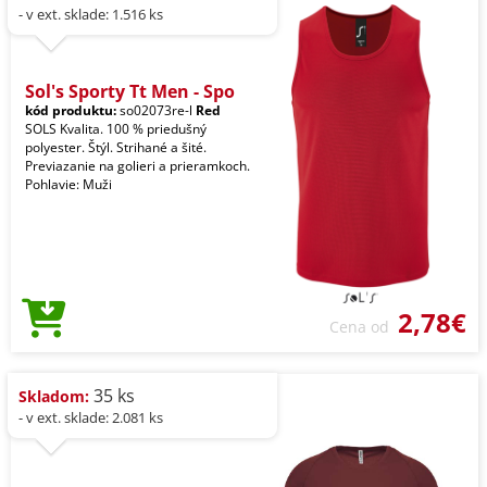
- v ext. sklade: 1.516 ks
Sol's Sporty Tt Men - Spo
kód produktu:
so02073re-l
Red
SOLS Kvalita. 100 % priedušný
polyester. Štýl. Strihané a šité.
Previazanie na golieri a prieramkoch.
Pohlavie: Muži
2,78€
Cena od
35 ks
Skladom:
- v ext. sklade: 2.081 ks