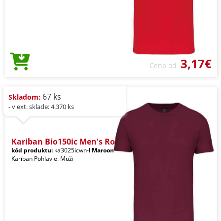
3,17€
Cena od
67 ks
Skladom:
- v ext. sklade: 4.370 ks
Kariban Bio150ic Men's Ro
kód produktu:
ka3025icwn-l
Maroon
Kariban Pohlavie: Muži