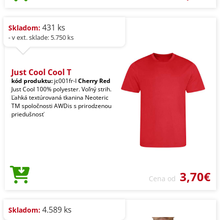
431 ks
Skladom:
- v ext. sklade: 5.750 ks
Just Cool Cool T
kód produktu:
jc001fr-l
Cherry Red
Just Cool 100% polyester. Voľný strih.
Ľahká textúrovaná tkanina Neoteric
TM spoločnosti AWDis s prirodzenou
priedušnosť
3,70€
Cena od
4.589 ks
Skladom: