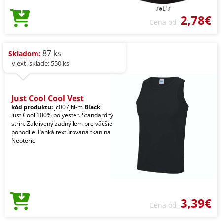
2,78€
Cena od
87 ks
Skladom:
- v ext. sklade: 550 ks
Just Cool Cool Vest
kód produktu:
jc007jbl-m
Black
Just Cool 100% polyester. Štandardný
strih. Zakrivený zadný lem pre väčšie
pohodlie. Ľahká textúrovaná tkanina
Neoteric
3,39€
Cena od