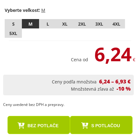
Vyberte veľkosť:
S
M
L
XL
2XL
3XL
4XL
5XL
6,24
Cena od
€
6,24 – 6,93 €
Ceny podľa množstva
-10 %
Množstevná zľava až
Ceny uvedené bez DPH a prepravy.
BEZ POTLAČE
S POTLAČOU