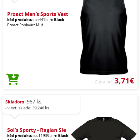
Proact Men’s Sports Vest
kód produktu:
pa441bl-m
Black
Proact Pohlavie: Muži
3,71€
Cena od
987 ks
Skladom:
- v ext. sklade: 39.246 ks
Sol's Sporty - Raglan Sle
kód produktu:
so11939bl-m
Black