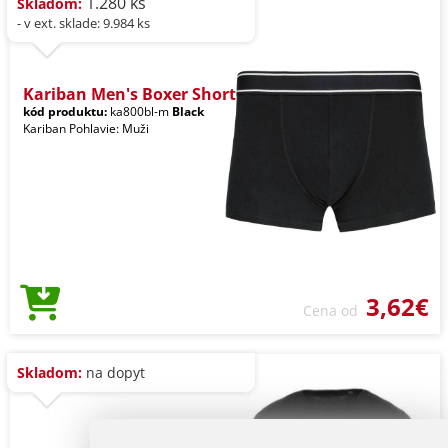
1.280 ks
Skladom:
- v ext. sklade: 9.984 ks
Kariban Men's Boxer Short
kód produktu:
ka800bl-m
Black
Kariban Pohlavie: Muži
3,62€
Cena od
Skladom:
na dopyt