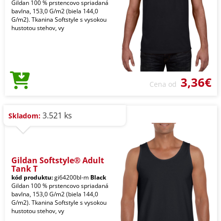
Gildan 100 % prstencovo spriadaná
bavlna, 153,0 G/m2 (biela 144,0
G/m2). Tkanina Softstyle s vysokou
hustotou stehov, vy
3,36€
Cena od
3.521 ks
Skladom:
Gildan Softstyle® Adult
Tank T
kód produktu:
gi64200bl-m
Black
Gildan 100 % prstencovo spriadaná
bavlna, 153,0 G/m2 (biela 144,0
G/m2). Tkanina Softstyle s vysokou
hustotou stehov, vy