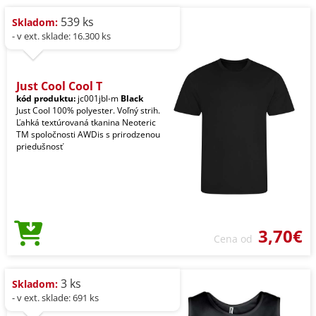
539 ks
Skladom:
- v ext. sklade: 16.300 ks
Just Cool Cool T
kód produktu:
jc001jbl-m
Black
Just Cool 100% polyester. Voľný strih.
Ľahká textúrovaná tkanina Neoteric
TM spoločnosti AWDis s prirodzenou
priedušnosť
3,70€
Cena od
3 ks
Skladom:
- v ext. sklade: 691 ks