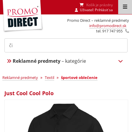
Košík je prázdny
Uživateľ:
Prihlásiť sa
Promo Direct – reklamné predmety
info@promodirect.sk
tel. 917 747 955
Reklamné predmety
– kategórie
»
»
Reklamné predmety
Textil
športové oblečenie
Just Cool Cool Polo