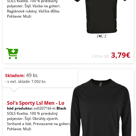
SOLS Kvalita. 100 % priedušný
polyester. Štýl. Väzba na golieri.
Raglánové rukávy. Väčšia dĺžka.
Pohlavie: Muži
3,79€
Cena od
49 ks
Skladom:
- v ext. sklade: 7.092 ks
Sol's Sporty Lsl Men - Lo
kód produktu:
so02071bl-m
Black
SOLS Kvalita. 100 % priedušný
polyester. Štýl. Okrúhly výstrih.
Strihané a šité. Previazanie na golieri.
Pohlavie: Muži