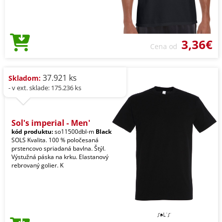
3,36€
Cena od
37.921 ks
Skladom:
- v ext. sklade: 175.236 ks
Sol's imperial - Men'
kód produktu:
so11500dbl-m
Black
SOLS Kvalita. 100 % poločesaná
prstencovo spriadaná bavlna. Štýl.
Výstužná páska na krku. Elastanový
rebrovaný golier. K