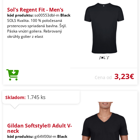
Sol's Regent Fit - Men’s
kód produktu:
so00553dbl-m
Black
SOLS Kvalita. 100 % poločesaná
prstencovo spriadaná bavlna. Štýl.
Páska vnútri goliera. Rebrovaný
okrúhly golier z elast
3,23€
Cena od
1.745 ks
Skladom:
Gildan Softstyle® Adult V-
neck
kód produktu:
gi64V00bl-m
Black