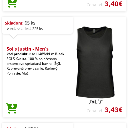
3,40€
Cena od
65 ks
Skladom:
- v ext. sklade: 4.325 ks
Sol's Justin - Men's
kód produktu:
so11465dbl-m
Black
SOLS Kvalita. 100 % poločesaná
prstencovo spriadaná bavlna. Štýl.
Rebrované previazanie. Rúrkový.
Pohlavie: Muži
3,43€
Cena od