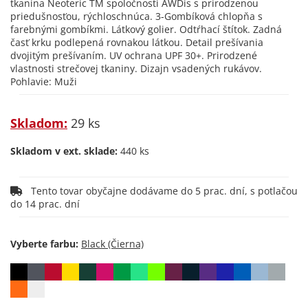
tkanina Neoteric TM spoločnosti AWDis s prirodzenou
priedušnosťou, rýchloschnúca. 3-Gombíková chlopňa s
farebnými gombíkmi. Látkový golier. Odtŕhací štítok. Zadná
časť krku podlepená rovnakou látkou. Detail prešívania
dvojitým prešívaním. UV ochrana UPF 30+. Prirodzené
vlastnosti strečovej tkaniny. Dizajn vsadených rukávov.
Pohlavie: Muži
Skladom:
29 ks
Skladom v ext. sklade:
440 ks
Tento tovar obyčajne dodávame do 5 prac. dní, s potlačou
do 14 prac. dní
Vyberte farbu: