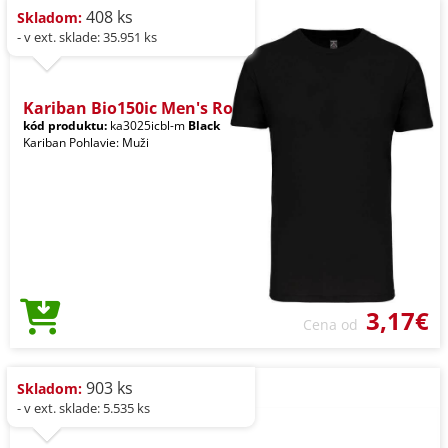
408 ks
Skladom:
- v ext. sklade: 35.951 ks
Kariban Bio150ic Men's Ro
kód produktu:
ka3025icbl-m
Black
Kariban Pohlavie: Muži
3,17€
Cena od
903 ks
Skladom:
- v ext. sklade: 5.535 ks