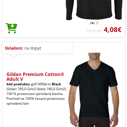
4,08€
Cena od
Skladom:
na dopyt
Gildan Premium Cotton®
Adult V
kód produktu:
gi41V00bl-m
Black
Gildan 185,0 G/m2 (biela 180,0 G/m2).
100 % prstencovo spriadaná bavlna.
Prechod na 100% česanú prstencovo
spriadanú bav