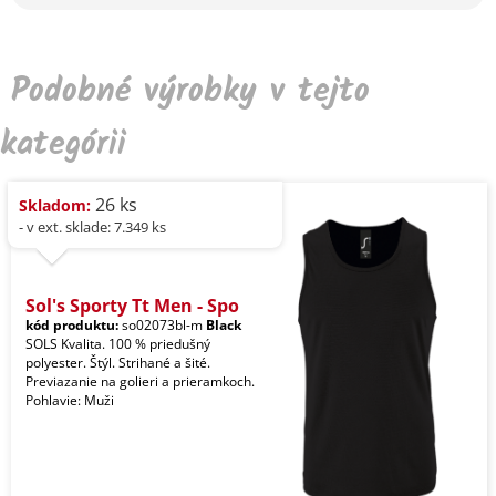
Podobné výrobky v tejto
kategórii
26 ks
Skladom:
- v ext. sklade: 7.349 ks
Sol's Sporty Tt Men - Spo
kód produktu:
so02073bl-m
Black
SOLS Kvalita. 100 % priedušný
polyester. Štýl. Strihané a šité.
Previazanie na golieri a prieramkoch.
Pohlavie: Muži