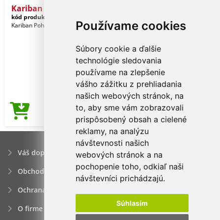
Kariban Men's Short-sleev
kód produktu:
ka398bl-m
Black
Používame cookies
Kariban Pohlavie: Muži
Súbory cookie a ďalšie
technológie sledovania
používame na zlepšenie
vášho zážitku z prehliadania
našich webových stránok, na
to, aby sme vám zobrazovali
3,66€
Cena od
prispôsobený obsah a cielené
reklamy, na analýzu
návštevnosti našich
Váš dopyt
webových stránok a na
pochopenie toho, odkiaľ naši
Obchodné podmienky
návštevníci prichádzajú.
Ochrana osobných údajov
Súhlasím
O firme