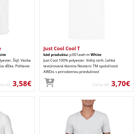
e
Just Cool Cool T
ite
kód produktu:
jc001awh-m
White
yester. Štýl. Väzba
Just Cool 100% polyester. Voľný strih. Ľahká
ia dĺžka. Pohlavie:
textúrovaná tkanina Neoteric TM spoločnosti
AWDis s prirodzenou priedušnosť
3,58€
3,70€
na od
Cena od