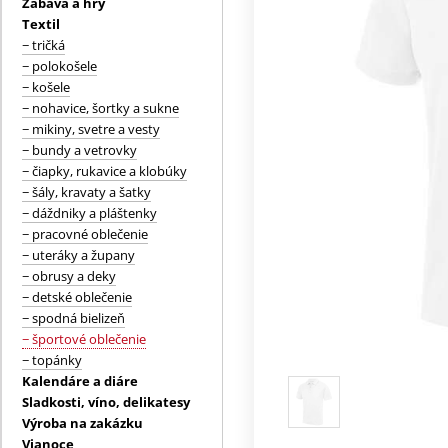
Zábava a hry
Textil
− tričká
− polokošele
− košele
− nohavice, šortky a sukne
− mikiny, svetre a vesty
− bundy a vetrovky
− čiapky, rukavice a klobúky
− šály, kravaty a šatky
− dáždniky a pláštenky
− pracovné oblečenie
− uteráky a župany
− obrusy a deky
− detské oblečenie
− spodná bielizeň
− športové oblečenie
− topánky
Kalendáre a diáre
Sladkosti, víno, delikatesy
Výroba na zakázku
Vianoce