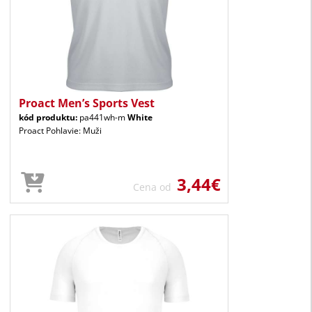
Proact Men’s Sports Vest
kód produktu:
pa441wh-m
White
Proact Pohlavie: Muži
3,44€
Cena od