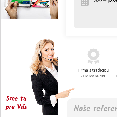
Zadajte poč
Firma s tradíciou
21 rokov na trhu
Sme tu
pre Vás
Naše refere