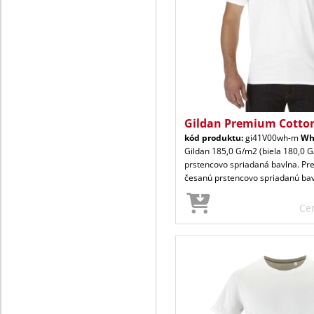
Gildan Premium Cotto
kód produktu:
gi41V00wh-m
Wh
Gildan 185,0 G/m2 (biela 180,0 
prstencovo spriadaná bavlna. P
česanú prstencovo spriadanú ba
Ce