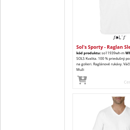
Sol's Sporty - Raglan Sl
kód produktu:
so11939wh-m
Wh
SOLS Kvalita. 100 % priedušný pol
na golieri. Raglánové rukávy. Väčš
Muži
Ce