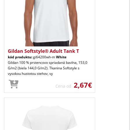
Gildan Softstyle® Adult Tank T
kód produktu:
gi64200wh-m
White
Gildan 100 % prstencovo spriadaná bavlna, 153,0
G/m2 (biela 144,0 G/m2). Tkanina Softstyle s
vysokou hustotou stehov, vy
2,67€
Cena od