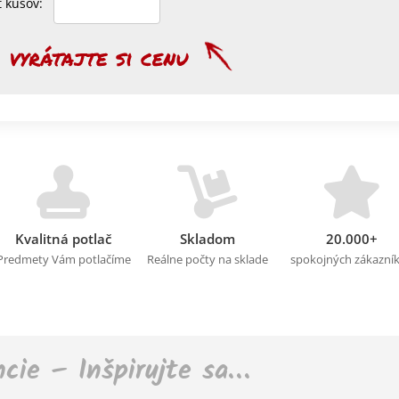
et kusov:
Kvalitná potlač
Skladom
20.000+
Predmety Vám potlačíme
Reálne počty na sklade
spokojných zákazní
ncie – Inšpirujte sa…