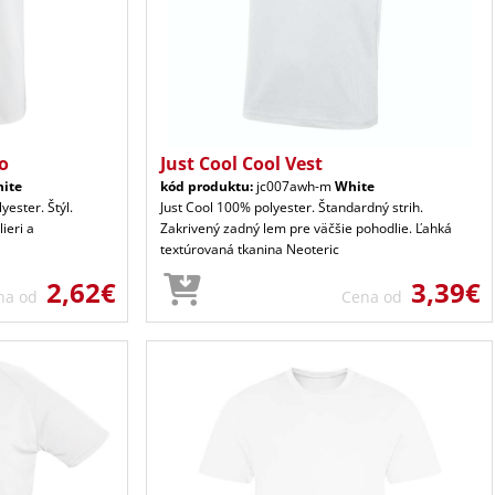
po
Just Cool Cool Vest
ite
kód produktu:
jc007awh-m
White
yester. Štýl.
Just Cool 100% polyester. Štandardný strih.
ieri a
Zakrivený zadný lem pre väčšie pohodlie. Ľahká
textúrovaná tkanina Neoteric
2,62€
3,39€
na od
Cena od