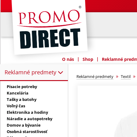
|
|
O nás
Shop
Reklamné predme
Reklamné predmety
Reklamné predmety:
»
Reklamné predmety
Textil
Písacie potreby
Kancelária
Tašky a batohy
Voľný čas
Elektronika a hodiny
Náradie a autopotreby
Domov a bývanie
Osobná starostlivosť