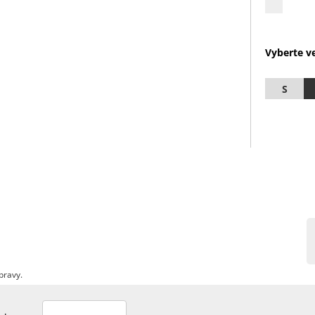
Vyberte ve
S
pravy.