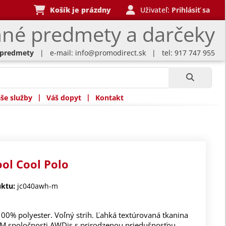
Košík je prázdny
Uživateľ:
Prihlásiť sa
né predmety a darčeky
 predmety
| e-mail:
info@promodirect.sk
| tel: 917 747 955
|
|
še služby
Váš dopyt
Kontakt
ool Cool Polo
ktu:
jc040awh-m
100% polyester. Voľný strih. Ľahká textúrovaná tkanina
TM spoločnosti AWDis s prirodzenou priedušnosťou,