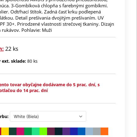
núca. 3-Gombíková chlopňa s farebnými gombíkmi.
lier. Odtŕhací štítok. Zadná časť krku podlepená
átkou. Detail prešívania dvojitým prešívaním. UV
F 30+. Prirodzené vlastnosti strečovej tkaniny. Dizajn
 rukávov. Pohlavie: Muži
m:
22 ks
ext. sklade:
80 ks
ento tovar obyčajne dodávame do 5 prac. dní, s
otlačou do 14 prac. dní
rbu: