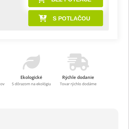
S POTLAČOU
Ekologické
Rýchle dodanie
kov
S dôrazom na ekológiu
Tovar rýchlo dodáme