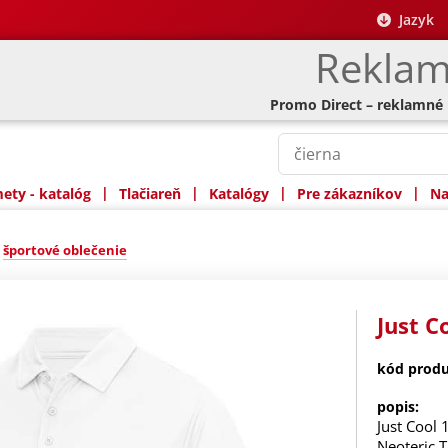
Jazyk
Reklam
Promo Direct – reklamné
|
|
|
|
ty - katalóg
Tlačiareň
Katalógy
Pre zákazníkov
Na
»
športové oblečenie
Just C
kód produ
popis:
Just Cool 
Neoteric 