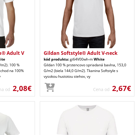
n® Adult V
Gildan Softstyle® Adult V-neck
ite
kód produktu:
gi64V00wh-m
White
G/m2). 100 %
Gildan 100 % prstencovo spriadaná bavlna, 153,0
rechod na 100%
G/m2 (biela 144,0 G/m2). Tkanina Softstyle s
v
vysokou hustotou stehov, vy
2,08€
2,67€
na od
Cena od