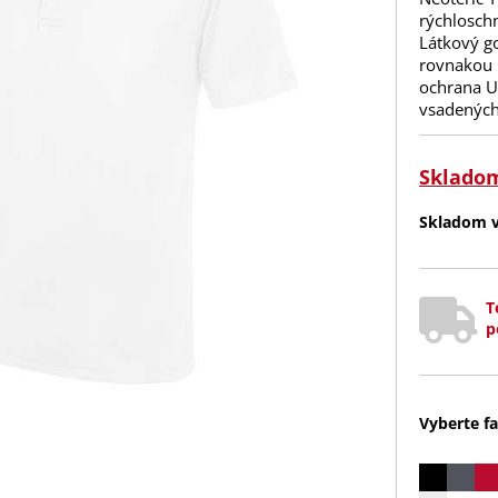
rýchlosch
Látkový go
rovnakou l
ochrana UP
vsadených
Sklado
Skladom v 
T
p
Vyberte fa