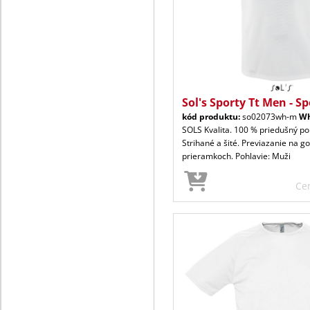
Sol's Sporty Tt Men - S
kód produktu:
so02073wh-m
Wh
SOLS Kvalita. 100 % priedušný pol
Strihané a šité. Previazanie na gol
prieramkoch. Pohlavie: Muži
Ce