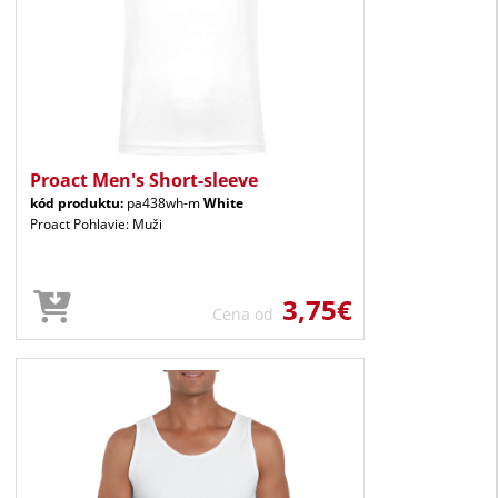
Proact Men's Short-sleeve
kód produktu:
pa438wh-m
White
Proact Pohlavie: Muži
3,75€
Cena od