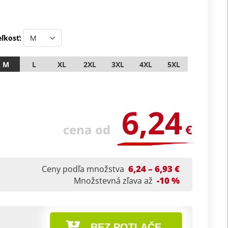
ľkosť:
M
L
XL
2XL
3XL
4XL
5XL
6,24
cena od
€
6,24 – 6,93 €
Ceny podľa množstva
-10 %
Množstevná zľava až
BEZ POTLAČE