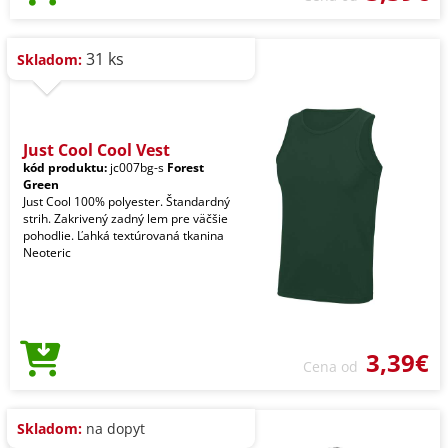
31 ks
Skladom:
Just Cool Cool Vest
kód produktu:
jc007bg-s
Forest
Green
Just Cool 100% polyester. Štandardný
strih. Zakrivený zadný lem pre väčšie
pohodlie. Ľahká textúrovaná tkanina
Neoteric
3,39€
Cena od
Skladom:
na dopyt