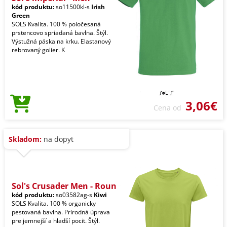
kód produktu:
so11500kl-s
Irish
Green
SOLS Kvalita. 100 % poločesaná
prstencovo spriadaná bavlna. Štýl.
Výstužná páska na krku. Elastanový
rebrovaný golier. K
3,06€
Cena od
Skladom:
na dopyt
Sol's Crusader Men - Roun
kód produktu:
so03582ag-s
Kiwi
SOLS Kvalita. 100 % organicky
pestovaná bavlna. Prírodná úprava
pre jemnejší a hladší pocit. Štýl.