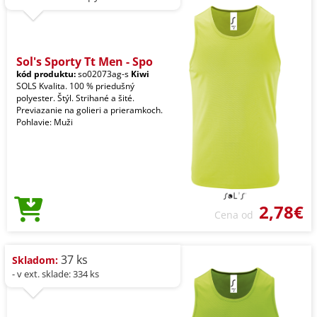
Sol's Sporty Tt Men - Spo
kód produktu:
so02073ag-s
Kiwi
SOLS Kvalita. 100 % priedušný
polyester. Štýl. Strihané a šité.
Previazanie na golieri a prieramkoch.
Pohlavie: Muži
2,78€
Cena od
37 ks
Skladom:
- v ext. sklade: 334 ks