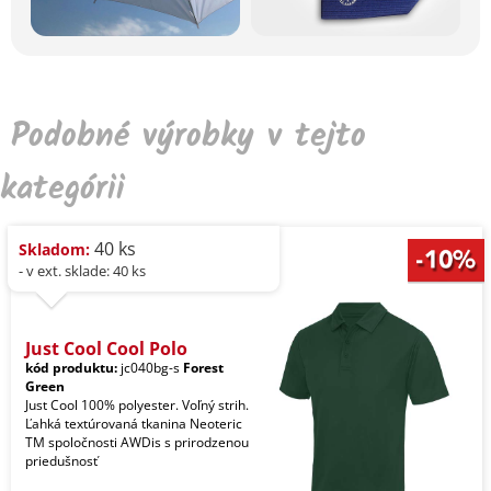
Podobné výrobky v tejto
kategórii
40 ks
Skladom:
- v ext. sklade: 40 ks
Just Cool Cool Polo
kód produktu:
jc040bg-s
Forest
Green
Just Cool 100% polyester. Voľný strih.
Ľahká textúrovaná tkanina Neoteric
TM spoločnosti AWDis s prirodzenou
priedušnosť