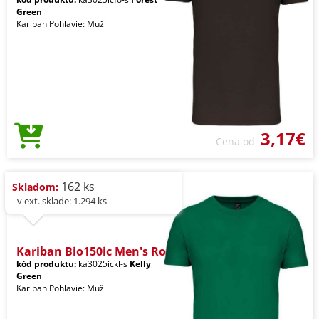
Green
Kariban Pohlavie: Muži
3,17€
Cena od
162 ks
Skladom:
- v ext. sklade: 1.294 ks
Kariban Bio150ic Men's Ro
kód produktu:
ka3025ickl-s
Kelly
Green
Kariban Pohlavie: Muži