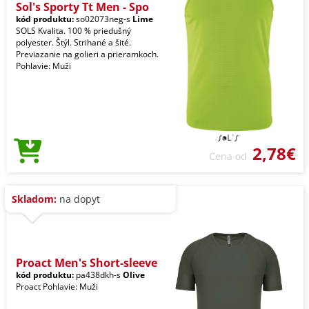
Sol's Sporty Tt Men - Spo
kód produktu:
so02073neg-s
Lime
SOLS Kvalita. 100 % priedušný
polyester. Štýl. Strihané a šité.
Previazanie na golieri a prieramkoch.
Pohlavie: Muži
2,78€
Cena od
Skladom:
na dopyt
Proact Men's Short-sleeve
kód produktu:
pa438dkh-s
Olive
Proact Pohlavie: Muži