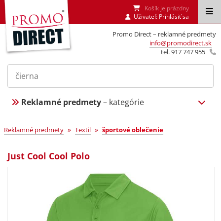
Košík je prázdny
Uživateľ:
Prihlásiť sa
Promo Direct – reklamné predmety
info@promodirect.sk
tel. 917 747 955
Reklamné predmety
– kategórie
»
»
Reklamné predmety
Textil
športové oblečenie
Just Cool Cool Polo