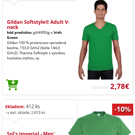
Gildan Softstyle® Adult V-
neck
kód produktu:
gi64V00ig-s
Irish
Green
Gildan 100 % prstencovo spriadaná
bavlna, 153,0 G/m2 (biela 144,0
G/m2). Tkanina Softstyle s vysokou
hustotou stehov, vy
2,78€
Cena od
412 ks
Skladom:
- v ext. sklade: 2.815 ks
Sol's imperial - Men'