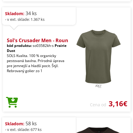
34 ks
Skladom:
- v ext. sklade: 1.367 ks
Sol's Crusader Men - Roun
kód produktu:
so03582kh-s
Prairie
Dust
SOLS Kvalita. 100 % organicky
pestovaná bavlna. Prírodná úprava
pre jemnejší a hladší pocit. Štýl.
Rebrovaný golier zo 1
3,16€
Cena od
58 ks
Skladom:
- v ext. sklade: 677 ks