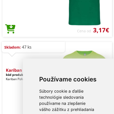
3,17€
Cena od
47 ks
Skladom:
Kariban Bio150ic Men's Ro
kód produktu:
ka3025icli-s
Lime
Používame cookies
Kariban Pohlavie: Muži
Súbory cookie a ďalšie
technológie sledovania
používame na zlepšenie
vášho zážitku z prehliadania