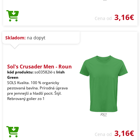
3,16€
Cena od
Skladom:
na dopyt
Sol's Crusader Men - Roun
kód produktu:
so03582kl-s
Irish
Green
SOLS Kvalita. 100 % organicky
pestovaná bavlna. Prírodná úprava
pre jemnejší a hladší pocit. Štýl.
Rebrovaný golier zo 1
3,16€
Cena od