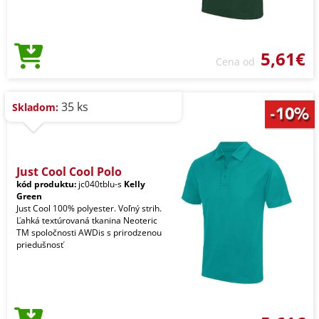
5,61€
Cena od
35 ks
Skladom:
Just Cool Cool Polo
kód produktu:
jc040tblu-s
Kelly
Green
Just Cool 100% polyester. Voľný strih.
Ľahká textúrovaná tkanina Neoteric
TM spoločnosti AWDis s prirodzenou
priedušnosť