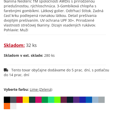
tkanina Neoteric TM spoločnosti AWDis s prirodzenou
priedušnosťou, rýchloschnúca. 3-Gombíková chlopňa s
farebnými gombíkmi. Látkový golier. Odtŕhací štítok. Zadná
časť krku podlepená rovnakou látkou. Detail prešívania
dvojitým prešívaním. UV ochrana UPF 30+. Prirodzené
vlastnosti strečovej tkaniny. Dizajn vsadených rukávov.
Pohlavie: Muži
Skladom:
32 ks
Skladom v ext. sklade:
280 ks
Tento tovar obyčajne dodávame do 5 prac. dní, s potlačou
do 14 prac. dní
Vyberte farbu: