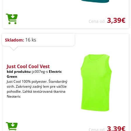
3,39€
Cena od
16 ks
Skladom:
Just Cool Cool Vest
kód produktu:
jc007eg-s
Electric
Green
Just Cool 100% polyester. Štandardný
strih. Zakrivený zadný lem pre väčšie
pohodlie. Ľahká textúrovaná tkanina
Neoteric
3,39€
Cena od