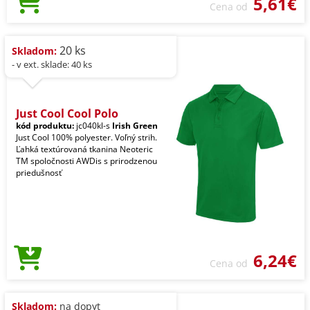
5,61€
Cena od
20 ks
Skladom:
- v ext. sklade: 40 ks
Just Cool Cool Polo
kód produktu:
jc040kl-s
Irish Green
Just Cool 100% polyester. Voľný strih.
Ľahká textúrovaná tkanina Neoteric
TM spoločnosti AWDis s prirodzenou
priedušnosť
6,24€
Cena od
Skladom:
na dopyt