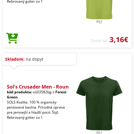
Rebrovaný golier zo 1
3,16€
Cena od
Skladom:
na dopyt
Sol's Crusader Men - Roun
kód produktu:
so03582bg-s
Forest
Green
SOLS Kvalita. 100 % organicky
pestovaná bavlna. Prírodná úprava
pre jemnejší a hladší pocit. Štýl.
Rebrovaný golier zo 1