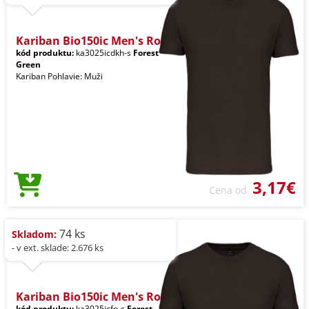
Kariban Bio150ic Men's Ro
kód produktu:
ka3025icdkh-s
Forest
Green
Kariban Pohlavie: Muži
3,17€
Cena od
74 ks
Skladom:
- v ext. sklade: 2.676 ks
Kariban Bio150ic Men's Ro
kód produktu:
ka3025icfo-s
Forest