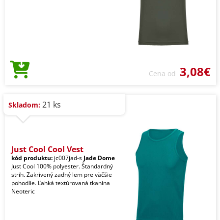
3,08€
Cena od
21 ks
Skladom:
Just Cool Cool Vest
kód produktu:
jc007jad-s
Jade Dome
Just Cool 100% polyester. Štandardný
strih. Zakrivený zadný lem pre väčšie
pohodlie. Ľahká textúrovaná tkanina
Neoteric