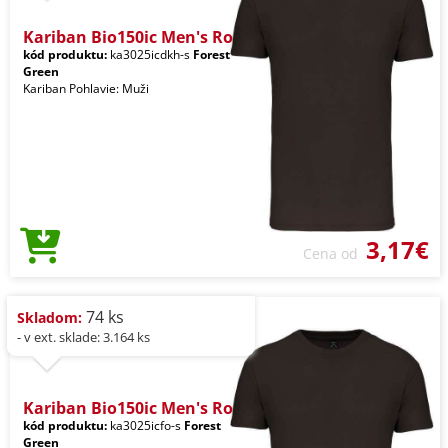
Kariban Bio150ic Men's Ro
kód produktu:
ka3025icdkh-s
Forest
Green
Kariban Pohlavie: Muži
3,17€
Cena od
74 ks
Skladom:
- v ext. sklade: 3.164 ks
Kariban Bio150ic Men's Ro
kód produktu:
ka3025icfo-s
Forest
Green