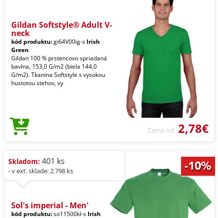
Gildan Softstyle® Adult V-
neck
kód produktu:
gi64V00ig-s
Irish
Green
Gildan 100 % prstencovo spriadaná
bavlna, 153,0 G/m2 (biela 144,0
G/m2). Tkanina Softstyle s vysokou
hustotou stehov, vy
2,78€
Cena od
401 ks
Skladom:
- v ext. sklade: 2.798 ks
Sol's imperial - Men'
kód produktu:
so11500kl-s
Irish