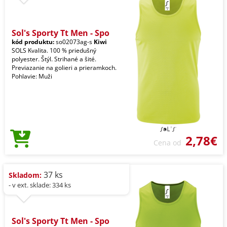
Sol's Sporty Tt Men - Spo
kód produktu:
so02073ag-s
Kiwi
SOLS Kvalita. 100 % priedušný
polyester. Štýl. Strihané a šité.
Previazanie na golieri a prieramkoch.
Pohlavie: Muži
2,78€
Cena od
37 ks
Skladom:
- v ext. sklade: 334 ks
Sol's Sporty Tt Men - Spo