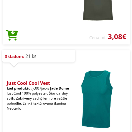
3,08€
Cena od
21 ks
Skladom:
Just Cool Cool Vest
kód produktu:
jc007jad-s
Jade Dome
Just Cool 100% polyester. Štandardný
strih. Zakrivený zadný lem pre väčšie
pohodlie. Ľahká textúrovaná tkanina
Neoteric