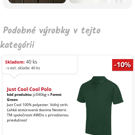
Podobné výrobky v tejto
kategórii
40 ks
Skladom:
- v ext. sklade: 40 ks
Just Cool Cool Polo
kód produktu:
jc040bg-s
Forest
Green
Just Cool 100% polyester. Voľný strih.
Ľahká textúrovaná tkanina Neoteric
TM spoločnosti AWDis s prirodzenou
priedušnosť