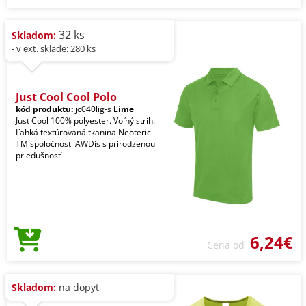
32 ks
Skladom:
- v ext. sklade: 280 ks
Just Cool Cool Polo
kód produktu:
jc040lig-s
Lime
Just Cool 100% polyester. Voľný strih.
Ľahká textúrovaná tkanina Neoteric
TM spoločnosti AWDis s prirodzenou
priedušnosť
6,24€
Cena od
Skladom:
na dopyt