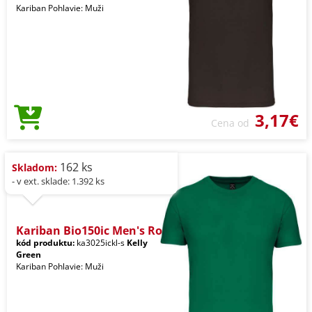
Kariban Pohlavie: Muži
3,17€
Cena od
162 ks
Skladom:
- v ext. sklade: 1.392 ks
Kariban Bio150ic Men's Ro
kód produktu:
ka3025ickl-s
Kelly
Green
Kariban Pohlavie: Muži