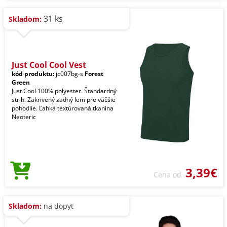
31 ks
Skladom:
Just Cool Cool Vest
kód produktu:
jc007bg-s
Forest
Green
Just Cool 100% polyester. Štandardný
strih. Zakrivený zadný lem pre väčšie
pohodlie. Ľahká textúrovaná tkanina
Neoteric
3,39€
Cena od
Skladom:
na dopyt