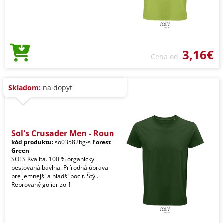
3,16€
Cena od
Skladom:
na dopyt
Sol's Crusader Men - Roun
kód produktu:
so03582bg-s
Forest
Green
SOLS Kvalita. 100 % organicky
pestovaná bavlna. Prírodná úprava
pre jemnejší a hladší pocit. Štýl.
Rebrovaný golier zo 1