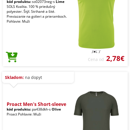
kód produktu:
so02073neg-s
Lime
SOLS Kvalita. 100 % priedušný
polyester. Štýl. Strihané a šité.
Previazanie na golieri a prieramkoch.
Pohlavie: Muži
2,78€
Cena od
Skladom:
na dopyt
Proact Men's Short-sleeve
kód produktu:
pa438dkh-s
Olive
Proact Pohlavie: Muži