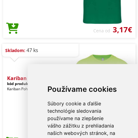
3,17€
Cena od
47 ks
Skladom:
Kariban Bio150ic Men's Ro
kód produktu:
ka3025icli-s
Lime
Používame cookies
Kariban Pohlavie: Muži
Súbory cookie a ďalšie
technológie sledovania
používame na zlepšenie
vášho zážitku z prehliadania
našich webových stránok, na