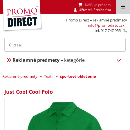
Košík je prázdny
Uživateľ:
Prihlásiť sa
Promo Direct – reklamné predmety
info@promodirect.sk
tel. 917 747 955
Reklamné predmety
– kategórie
»
»
Reklamné predmety
Textil
športové oblečenie
Just Cool Cool Polo