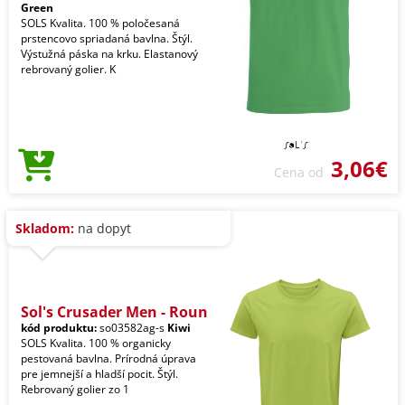
Green
SOLS Kvalita. 100 % poločesaná
prstencovo spriadaná bavlna. Štýl.
Výstužná páska na krku. Elastanový
rebrovaný golier. K
3,06€
Cena od
Skladom:
na dopyt
Sol's Crusader Men - Roun
kód produktu:
so03582ag-s
Kiwi
SOLS Kvalita. 100 % organicky
pestovaná bavlna. Prírodná úprava
pre jemnejší a hladší pocit. Štýl.
Rebrovaný golier zo 1