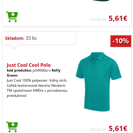
5,61€
Cena od
33 ks
Skladom:
Just Cool Cool Polo
kód produktu:
jc040tblu-s
Kelly
Green
Just Cool 100% polyester. Voľný strih.
Ľahká textúrovaná tkanina Neoteric
TM spoločnosti AWDis s prirodzenou
priedušnosť
5,61€
Cena od