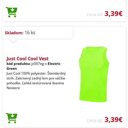
3,39€
Cena od
16 ks
Skladom:
Just Cool Cool Vest
kód produktu:
jc007eg-s
Electric
Green
Just Cool 100% polyester. Štandardný
strih. Zakrivený zadný lem pre väčšie
pohodlie. Ľahká textúrovaná tkanina
Neoteric
3,39€
Cena od