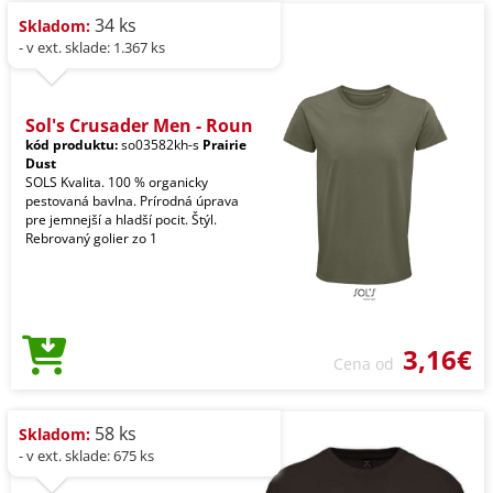
34 ks
Skladom:
- v ext. sklade: 1.367 ks
Sol's Crusader Men - Roun
kód produktu:
so03582kh-s
Prairie
Dust
SOLS Kvalita. 100 % organicky
pestovaná bavlna. Prírodná úprava
pre jemnejší a hladší pocit. Štýl.
Rebrovaný golier zo 1
3,16€
Cena od
58 ks
Skladom:
- v ext. sklade: 675 ks