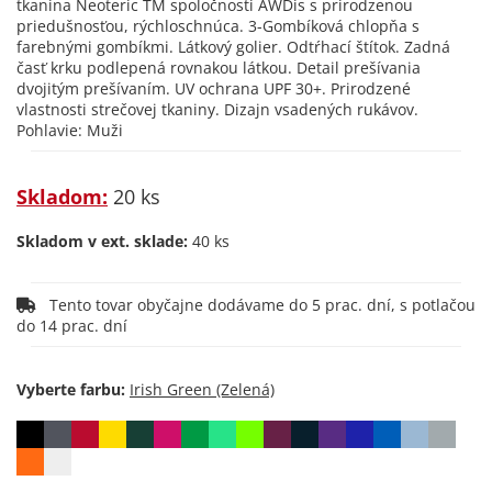
tkanina Neoteric TM spoločnosti AWDis s prirodzenou
priedušnosťou, rýchloschnúca. 3-Gombíková chlopňa s
farebnými gombíkmi. Látkový golier. Odtŕhací štítok. Zadná
časť krku podlepená rovnakou látkou. Detail prešívania
dvojitým prešívaním. UV ochrana UPF 30+. Prirodzené
vlastnosti strečovej tkaniny. Dizajn vsadených rukávov.
Pohlavie: Muži
Skladom:
20 ks
Skladom v ext. sklade:
40 ks
Tento tovar obyčajne dodávame do 5 prac. dní, s potlačou
do 14 prac. dní
Vyberte farbu: