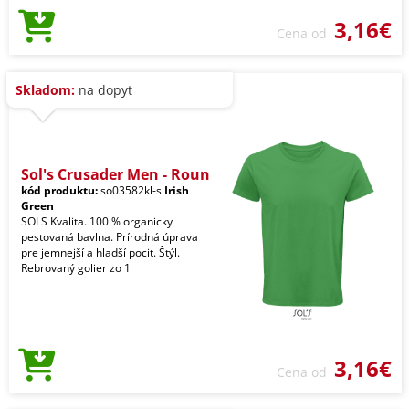
3,16€
Cena od
Skladom:
na dopyt
Sol's Crusader Men - Roun
kód produktu:
so03582kl-s
Irish
Green
SOLS Kvalita. 100 % organicky
pestovaná bavlna. Prírodná úprava
pre jemnejší a hladší pocit. Štýl.
Rebrovaný golier zo 1
3,16€
Cena od