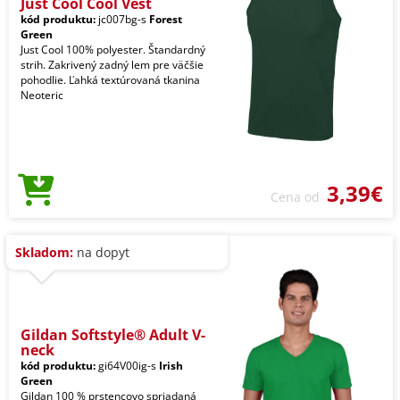
Just Cool Cool Vest
kód produktu:
jc007bg-s
Forest
Green
Just Cool 100% polyester. Štandardný
strih. Zakrivený zadný lem pre väčšie
pohodlie. Ľahká textúrovaná tkanina
Neoteric
3,39€
Cena od
Skladom:
na dopyt
Gildan Softstyle® Adult V-
neck
kód produktu:
gi64V00ig-s
Irish
Green
Gildan 100 % prstencovo spriadaná