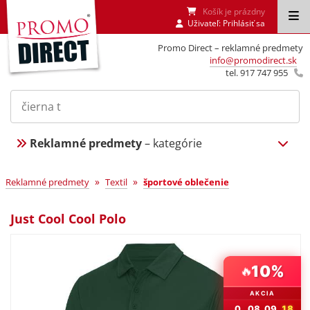
Košík je prázdny
Uživateľ:
Prihlásiť sa
Promo Direct – reklamné predmety
info@promodirect.sk
tel. 917 747 955
Reklamné predmety
– kategórie
»
»
Reklamné predmety
Textil
športové oblečenie
Just Cool Cool Polo
10%
🔥
AKCIA
0
08
09
17