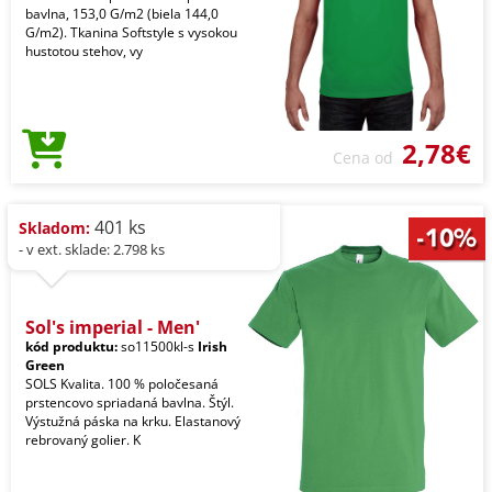
bavlna, 153,0 G/m2 (biela 144,0
G/m2). Tkanina Softstyle s vysokou
hustotou stehov, vy
2,78€
Cena od
401 ks
Skladom:
- v ext. sklade: 2.798 ks
Sol's imperial - Men'
kód produktu:
so11500kl-s
Irish
Green
SOLS Kvalita. 100 % poločesaná
prstencovo spriadaná bavlna. Štýl.
Výstužná páska na krku. Elastanový
rebrovaný golier. K