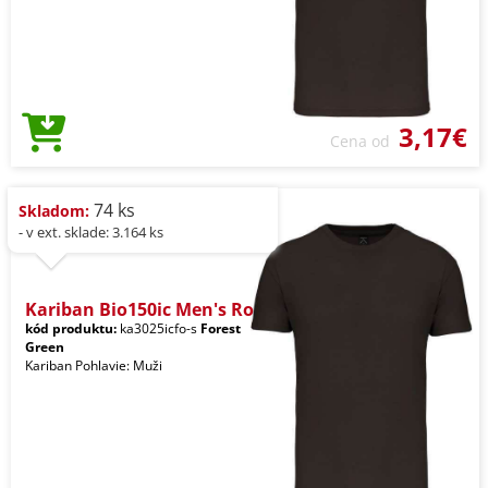
3,17€
Cena od
74 ks
Skladom:
- v ext. sklade: 3.164 ks
Kariban Bio150ic Men's Ro
kód produktu:
ka3025icfo-s
Forest
Green
Kariban Pohlavie: Muži