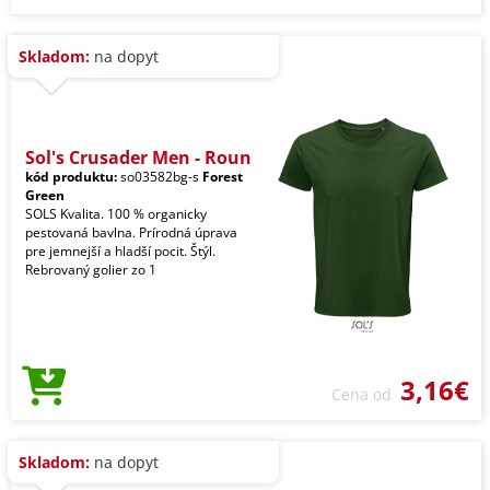
Skladom:
na dopyt
Sol's Crusader Men - Roun
kód produktu:
so03582bg-s
Forest
Green
SOLS Kvalita. 100 % organicky
pestovaná bavlna. Prírodná úprava
pre jemnejší a hladší pocit. Štýl.
Rebrovaný golier zo 1
3,16€
Cena od
Skladom:
na dopyt