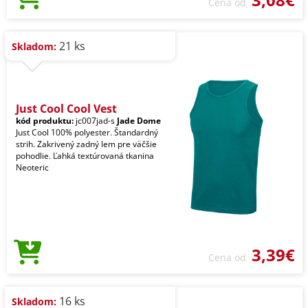
Cena od
21 ks
Skladom:
Just Cool Cool Vest
kód produktu:
jc007jad-s
Jade Dome
Just Cool 100% polyester. Štandardný
strih. Zakrivený zadný lem pre väčšie
pohodlie. Ľahká textúrovaná tkanina
Neoteric
3,39€
Cena od
16 ks
Skladom: