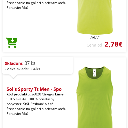
Previazanie na golieri a prieramkoch.
Pohlavie: Muži
2,78€
Cena od
37 ks
Skladom:
- v ext. sklade: 334 ks
Sol's Sporty Tt Men - Spo
kód produktu:
so02073neg-s
Lime
SOLS Kvalita. 100 % priedušný
polyester. Štýl. Strihané a šité.
Previazanie na golieri a prieramkoch.
Pohlavie: Muži