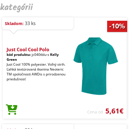
kategórii
33 ks
Skladom:
Just Cool Cool Polo
kód produktu:
jc040tblu-s
Kelly
Green
Just Cool 100% polyester. Voľný strih.
Ľahká textúrovaná tkanina Neoteric
TM spoločnosti AWDis s prirodzenou
priedušnosť
5,61€
Cena od