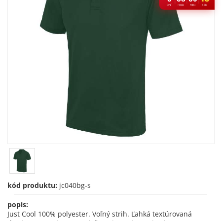
:
:
:
DNÍ
HOD
MIN
SEK
kód produktu:
jc040bg-s
popis:
Just Cool 100% polyester. Voľný strih. Ľahká textúrovaná