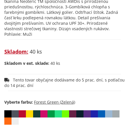
tkanina Neoteric TM spoločnosti AWDis s prirodzenou
priedušnosťou, rýchloschnúca. 3-Gombíková chlopňa s
farebnými gombíkmi. Látkový golier. Odtŕhací štítok. Zadná
časť krku podlepená rovnakou látkou. Detail prešívania
dvojitým prešívaním. UV ochrana UPF 30+. Prirodzené
vlastnosti strečovej tkaniny. Dizajn vsadených rukávov.
Pohlavie: Muži
Skladom:
40 ks
Skladom v ext. sklade:
40 ks
Tento tovar obyčajne dodávame do 5 prac. dní, s potlačou
do 14 prac. dní
Vyberte farbu: