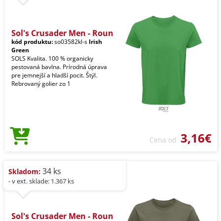
Sol's Crusader Men - Roun
kód produktu:
so03582kl-s
Irish
Green
SOLS Kvalita. 100 % organicky
pestovaná bavlna. Prírodná úprava
pre jemnejší a hladší pocit. Štýl.
Rebrovaný golier zo 1
3,16€
Cena od
34 ks
Skladom:
- v ext. sklade: 1.367 ks
Sol's Crusader Men - Roun