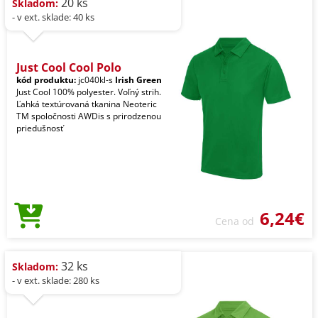
20 ks
Skladom:
- v ext. sklade: 40 ks
Just Cool Cool Polo
kód produktu:
jc040kl-s
Irish Green
Just Cool 100% polyester. Voľný strih.
Ľahká textúrovaná tkanina Neoteric
TM spoločnosti AWDis s prirodzenou
priedušnosť
6,24€
Cena od
32 ks
Skladom:
- v ext. sklade: 280 ks