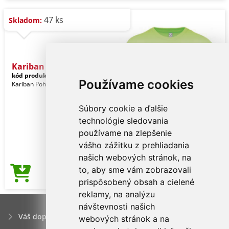
47 ks
Skladom:
Kariban Bio150ic Men's Ro
kód produktu:
ka3025icli-s
Lime
Používame cookies
Kariban Pohlavie: Muži
Súbory cookie a ďalšie
technológie sledovania
používame na zlepšenie
vášho zážitku z prehliadania
našich webových stránok, na
to, aby sme vám zobrazovali
3,17€
Cena od
prispôsobený obsah a cielené
reklamy, na analýzu
návštevnosti našich
Váš dopyt
webových stránok a na