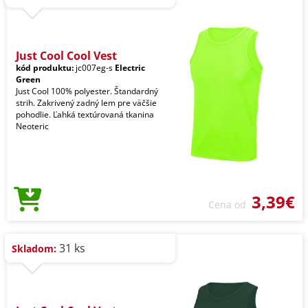
Just Cool Cool Vest
kód produktu:
jc007eg-s
Electric
Green
Just Cool 100% polyester. Štandardný
strih. Zakrivený zadný lem pre väčšie
pohodlie. Ľahká textúrovaná tkanina
Neoteric
3,39€
Cena od
31 ks
Skladom: