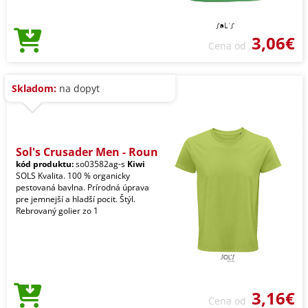
3,06€
Cena od
Skladom:
na dopyt
Sol's Crusader Men - Roun
kód produktu:
so03582ag-s
Kiwi
SOLS Kvalita. 100 % organicky
pestovaná bavlna. Prírodná úprava
pre jemnejší a hladší pocit. Štýl.
Rebrovaný golier zo 1
3,16€
Cena od