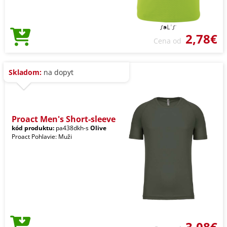
2,78€
Cena od
Skladom:
na dopyt
Proact Men's Short-sleeve
kód produktu:
pa438dkh-s
Olive
Proact Pohlavie: Muži
3,08€