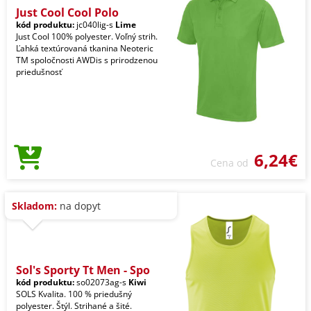
Just Cool Cool Polo
kód produktu:
jc040lig-s
Lime
Just Cool 100% polyester. Voľný strih.
Ľahká textúrovaná tkanina Neoteric
TM spoločnosti AWDis s prirodzenou
priedušnosť
6,24€
Cena od
Skladom:
na dopyt
Sol's Sporty Tt Men - Spo
kód produktu:
so02073ag-s
Kiwi
SOLS Kvalita. 100 % priedušný
polyester. Štýl. Strihané a šité.