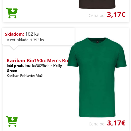
3,17€
Cena od
162 ks
Skladom:
- v ext. sklade: 1.392 ks
Kariban Bio150ic Men's Ro
kód produktu:
ka3025ickl-s
Kelly
Green
Kariban Pohlavie: Muži
3,17€
Cena od