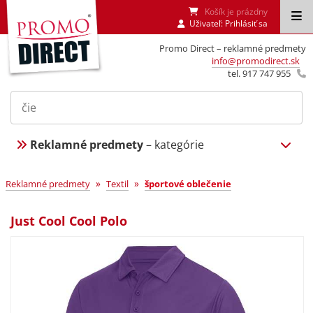
Košík je prázdny
Uživateľ:
Prihlásiť sa
Promo Direct – reklamné predmety
info@promodirect.sk
tel. 917 747 955
Reklamné predmety
– kategórie
»
»
Reklamné predmety
Textil
športové oblečenie
Just Cool Cool Polo