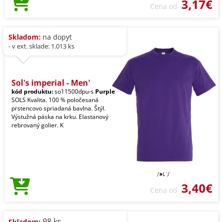
3,17€
Cena od
Skladom:
na dopyt
- v ext. sklade: 1.013 ks
Sol's imperial - Men'
kód produktu:
so11500dpu-s
Purple
SOLS Kvalita. 100 % poločesaná
prstencovo spriadaná bavlna. Štýl.
Výstužná páska na krku. Elastanový
rebrovaný golier. K
3,40€
Cena od
98 ks
Skladom: