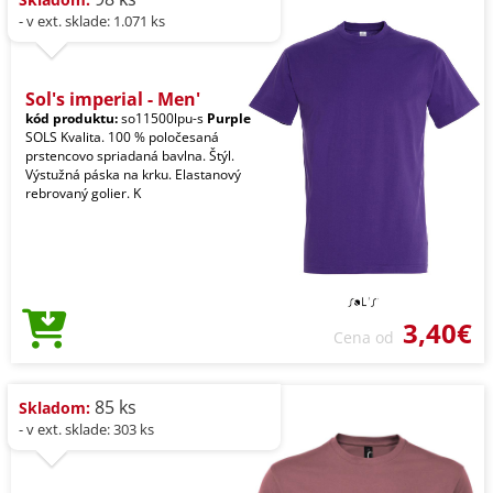
- v ext. sklade: 1.071 ks
Sol's imperial - Men'
kód produktu:
so11500lpu-s
Purple
SOLS Kvalita. 100 % poločesaná
prstencovo spriadaná bavlna. Štýl.
Výstužná páska na krku. Elastanový
rebrovaný golier. K
3,40€
Cena od
85 ks
Skladom:
- v ext. sklade: 303 ks