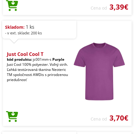
3,39€
Cena od
1 ks
Skladom:
- v ext. sklade: 200 ks
Just Cool Cool T
kód produktu:
jc001mm-s
Purple
Just Cool 100% polyester. Voľný strih.
Ľahká textúrovaná tkanina Neoteric
TM spoločnosti AWDis s prirodzenou
priedušnosť
3,70€
Cena od