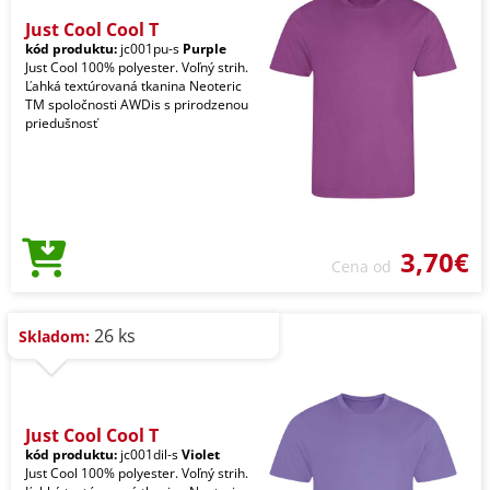
Just Cool Cool T
kód produktu:
jc001pu-s
Purple
Just Cool 100% polyester. Voľný strih.
Ľahká textúrovaná tkanina Neoteric
TM spoločnosti AWDis s prirodzenou
priedušnosť
3,70€
Cena od
26 ks
Skladom:
Just Cool Cool T
kód produktu:
jc001dil-s
Violet
Just Cool 100% polyester. Voľný strih.