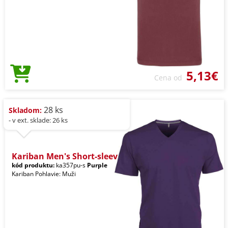
5,13€
Cena od
28 ks
Skladom:
- v ext. sklade: 26 ks
Kariban Men's Short-sleev
kód produktu:
ka357pu-s
Purple
Kariban Pohlavie: Muži