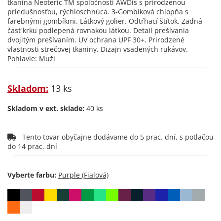
tkanina Neoteric TM spoločnosti AWDis s prirodzenou
priedušnosťou, rýchloschnúca. 3-Gombíková chlopňa s
farebnými gombíkmi. Látkový golier. Odtŕhací štítok. Zadná
časť krku podlepená rovnakou látkou. Detail prešívania
dvojitým prešívaním. UV ochrana UPF 30+. Prirodzené
vlastnosti strečovej tkaniny. Dizajn vsadených rukávov.
Pohlavie: Muži
Skladom:
13 ks
Skladom v ext. sklade:
40 ks
Tento tovar obyčajne dodávame do 5 prac. dní, s potlačou
do 14 prac. dní
Vyberte farbu: