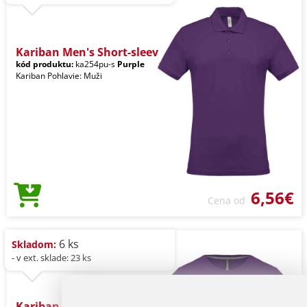
Kariban Men's Short-sleev
kód produktu:
ka254pu-s
Purple
Kariban Pohlavie: Muži
6,56€
Cena od
6 ks
Skladom:
- v ext. sklade: 23 ks
Kariban Men's Long-sleeve