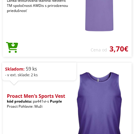
Ľahká textúrovaná tkanina Neoteric
TM spoločnosti AWDis s prirodzenou
priedušnosť
3,70€
Cena od
59 ks
Skladom:
- v ext. sklade: 2 ks
Proact Men’s Sports Vest
kód produktu:
pa441vi-s
Purple
Proact Pohlavie: Muži