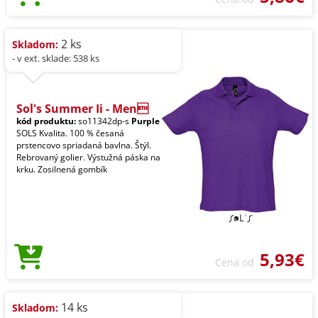
2 ks
Skladom:
- v ext. sklade: 538 ks
Sol's Summer Ii - Men
kód produktu:
so11342dp-s
Purple
SOLS Kvalita. 100 % česaná
prstencovo spriadaná bavlna. Štýl.
Rebrovaný golier. Výstužná páska na
krku. Zosilnená gombík
5,93€
Cena od
14 ks
Skladom: