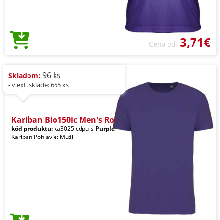
3,71€
Cena od
96 ks
Skladom:
- v ext. sklade: 665 ks
Kariban Bio150ic Men's Ro
kód produktu:
ka3025icdpu-s
Purple
Kariban Pohlavie: Muži