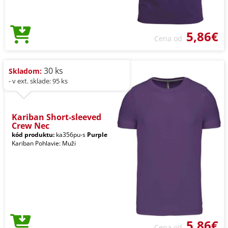
5,86€
Cena od
30 ks
Skladom:
- v ext. sklade: 95 ks
Kariban Short-sleeved
Crew Nec
kód produktu:
ka356pu-s
Purple
Kariban Pohlavie: Muži
5,86€
Cena od