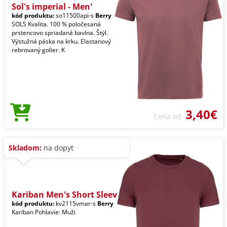
Sol's imperial - Men'
kód produktu:
so11500api-s
Berry
SOLS Kvalita. 100 % poločesaná
prstencovo spriadaná bavlna. Štýl.
Výstužná páska na krku. Elastanový
rebrovaný golier. K
3,40€
Cena od
Skladom:
na dopyt
Kariban Men's Short Sleev
kód produktu:
kv2115vmar-s
Berry
Kariban Pohlavie: Muži