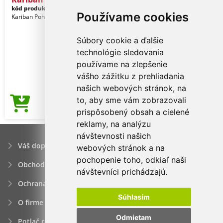
kód produktu:
ka359pu-s
Purple
Používame cookies
Kariban Pohlavie: Muži
Súbory cookie a ďalšie
technológie sledovania
používame na zlepšenie
vášho zážitku z prehliadania
našich webových stránok, na
to, aby sme vám zobrazovali
7,20€
Cena od
prispôsobený obsah a cielené
reklamy, na analýzu
návštevnosti našich
Váš dopyt
webových stránok a na
pochopenie toho, odkiaľ naši
Obchodné podmienky
návštevníci prichádzajú.
Ochrana osobných údajov
Súhlasím
O firme
Odmietam
Potlač reklamných predmetov