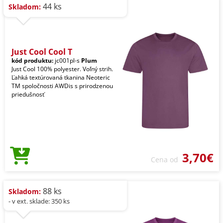
44 ks
Skladom:
Just Cool Cool T
kód produktu:
jc001pl-s
Plum
Just Cool 100% polyester. Voľný strih.
Ľahká textúrovaná tkanina Neoteric
TM spoločnosti AWDis s prirodzenou
priedušnosť
3,70€
Cena od
88 ks
Skladom:
- v ext. sklade: 350 ks