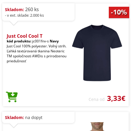
260 ks
Skladom:
- v ext. sklade: 2.000 ks
Just Cool Cool T
kód produktu:
jc001fnv-s
Navy
Just Cool 100% polyester. Voľný strih.
Ľahká textúrovaná tkanina Neoteric
TM spoločnosti AWDis s prirodzenou
priedušnosť
3,33€
Cena od
Skladom:
na dopyt