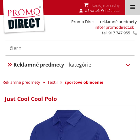
Košík je prázdny
Uživateľ:
Prihlásiť sa
Promo Direct – reklamné predmety
info@promodirect.sk
tel. 917 747 955
Reklamné predmety
– kategórie
»
»
Reklamné predmety
Textil
športové oblečenie
Just Cool Cool Polo