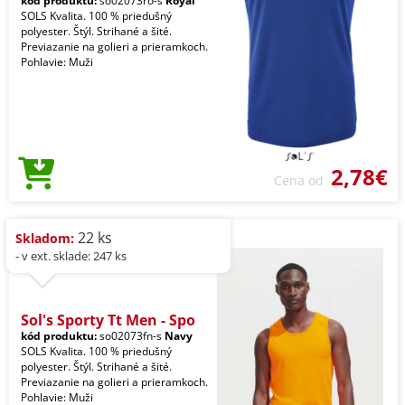
kód produktu:
so02073ro-s
Royal
SOLS Kvalita. 100 % priedušný
polyester. Štýl. Strihané a šité.
Previazanie na golieri a prieramkoch.
Pohlavie: Muži
2,78€
Cena od
22 ks
Skladom:
- v ext. sklade: 247 ks
Sol's Sporty Tt Men - Spo
kód produktu:
so02073fn-s
Navy
SOLS Kvalita. 100 % priedušný
polyester. Štýl. Strihané a šité.
Previazanie na golieri a prieramkoch.
Pohlavie: Muži