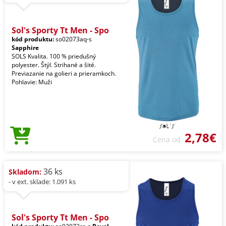
Sol's Sporty Tt Men - Spo
kód produktu:
so02073aq-s
Sapphire
SOLS Kvalita. 100 % priedušný
polyester. Štýl. Strihané a šité.
Previazanie na golieri a prieramkoch.
Pohlavie: Muži
2,78€
Cena od
36 ks
Skladom:
- v ext. sklade: 1.091 ks
Sol's Sporty Tt Men - Spo