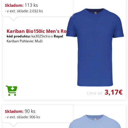
113 ks
Skladom:
- v ext. sklade: 2.032 ks
Kariban Bio150ic Men's Ro
kód produktu:
ka3025iclro-s
Royal
Kariban Pohlavie: Muži
3,17€
Cena od
90 ks
Skladom:
- v ext. sklade: 906 ks