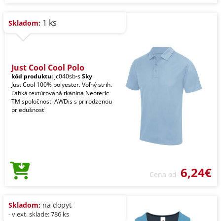
1 ks
Skladom:
Just Cool Cool Polo
kód produktu:
jc040sb-s
Sky
Just Cool 100% polyester. Voľný strih.
Ľahká textúrovaná tkanina Neoteric
TM spoločnosti AWDis s prirodzenou
priedušnosť
6,24€
Cena od
Skladom:
na dopyt
- v ext. sklade: 786 ks