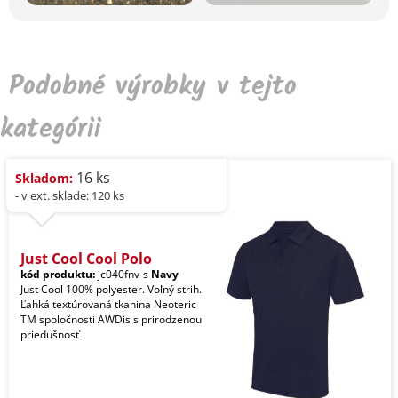
Podobné výrobky v tejto
kategórii
16 ks
Skladom:
- v ext. sklade: 120 ks
Just Cool Cool Polo
kód produktu:
jc040fnv-s
Navy
Just Cool 100% polyester. Voľný strih.
Ľahká textúrovaná tkanina Neoteric
TM spoločnosti AWDis s prirodzenou
priedušnosť