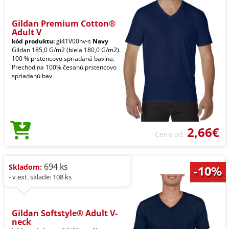
Gildan Premium Cotton®
Adult V
kód produktu:
gi41V00nv-s
Navy
Gildan 185,0 G/m2 (biela 180,0 G/m2).
100 % prstencovo spriadaná bavlna.
Prechod na 100% česanú prstencovo
spriadanú bav
2,66€
Cena od
694 ks
Skladom:
- v ext. sklade: 108 ks
Gildan Softstyle® Adult V-
neck