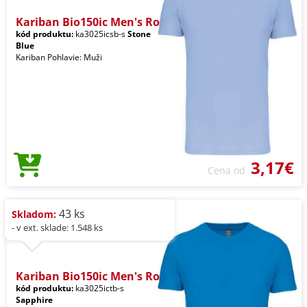
Kariban Bio150ic Men's Ro
kód produktu:
ka3025icsb-s
Stone
Blue
Kariban Pohlavie: Muži
3,17€
Cena od
43 ks
Skladom:
- v ext. sklade: 1.548 ks
Kariban Bio150ic Men's Ro
kód produktu:
ka3025ictb-s
Sapphire