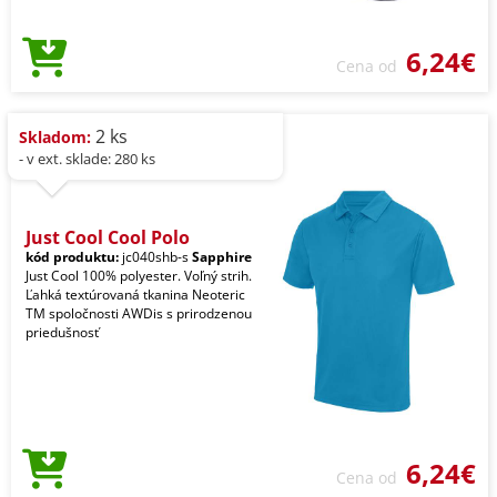
6,24€
Cena od
2 ks
Skladom:
- v ext. sklade: 280 ks
Just Cool Cool Polo
kód produktu:
jc040shb-s
Sapphire
Just Cool 100% polyester. Voľný strih.
Ľahká textúrovaná tkanina Neoteric
TM spoločnosti AWDis s prirodzenou
priedušnosť
6,24€
Cena od