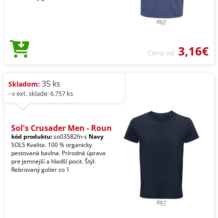
3,16€
Cena od
35 ks
Skladom:
- v ext. sklade: 6.757 ks
Sol's Crusader Men - Roun
kód produktu:
so03582fn-s
Navy
SOLS Kvalita. 100 % organicky
pestovaná bavlna. Prírodná úprava
pre jemnejší a hladší pocit. Štýl.
Rebrovaný golier zo 1