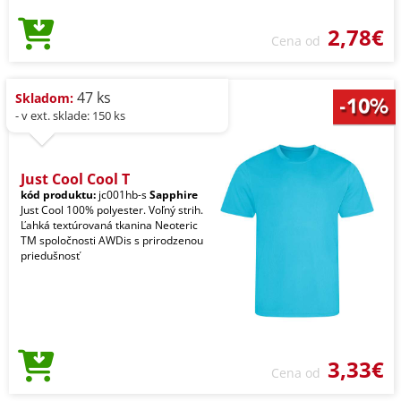
2,78€
Cena od
47 ks
Skladom:
- v ext. sklade: 150 ks
Just Cool Cool T
kód produktu:
jc001hb-s
Sapphire
Just Cool 100% polyester. Voľný strih.
Ľahká textúrovaná tkanina Neoteric
TM spoločnosti AWDis s prirodzenou
priedušnosť
3,33€
Cena od