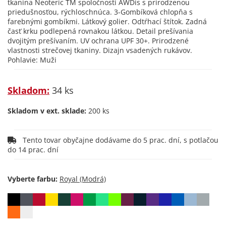
tkanina Neoteric TM spoločnosti AWDis s prirodzenou
priedušnosťou, rýchloschnúca. 3-Gombíková chlopňa s
farebnými gombíkmi. Látkový golier. Odtŕhací štítok. Zadná
časť krku podlepená rovnakou látkou. Detail prešívania
dvojitým prešívaním. UV ochrana UPF 30+. Prirodzené
vlastnosti strečovej tkaniny. Dizajn vsadených rukávov.
Pohlavie: Muži
Skladom:
34 ks
Skladom v ext. sklade:
200 ks
Tento tovar obyčajne dodávame do 5 prac. dní, s potlačou
do 14 prac. dní
Vyberte farbu: