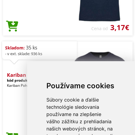
3,17€
Cena od
35 ks
Skladom:
- v ext. sklade: 936 ks
Kariban Bio150ic Men's Ro
kód produktu:
ka3025icdeeb-s
Navy
Používame cookies
Kariban Pohlavie: Muži
Súbory cookie a ďalšie
technológie sledovania
používame na zlepšenie
vášho zážitku z prehliadania
našich webových stránok, na