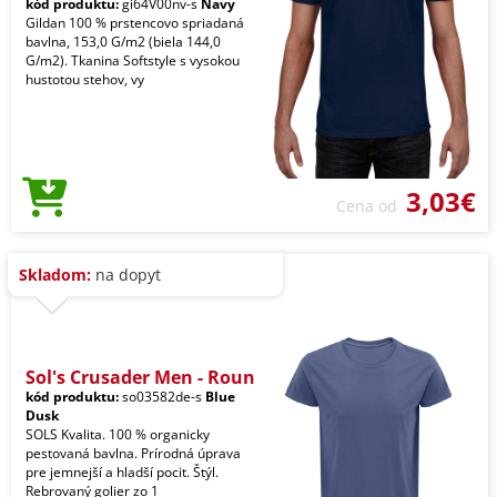
kód produktu:
gi64V00nv-s
Navy
Gildan 100 % prstencovo spriadaná
bavlna, 153,0 G/m2 (biela 144,0
G/m2). Tkanina Softstyle s vysokou
hustotou stehov, vy
3,03€
Cena od
Skladom:
na dopyt
Sol's Crusader Men - Roun
kód produktu:
so03582de-s
Blue
Dusk
SOLS Kvalita. 100 % organicky
pestovaná bavlna. Prírodná úprava
pre jemnejší a hladší pocit. Štýl.
Rebrovaný golier zo 1