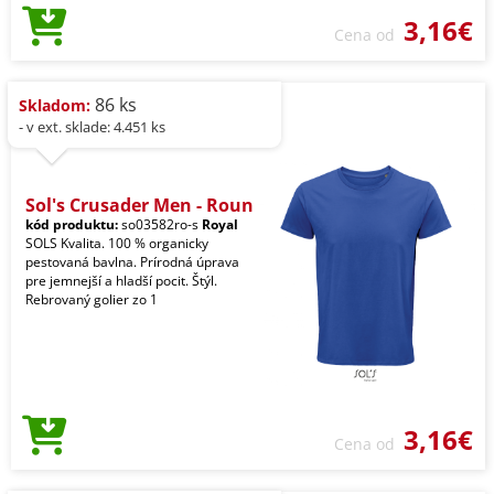
3,16€
Cena od
86 ks
Skladom:
- v ext. sklade: 4.451 ks
Sol's Crusader Men - Roun
kód produktu:
so03582ro-s
Royal
SOLS Kvalita. 100 % organicky
pestovaná bavlna. Prírodná úprava
pre jemnejší a hladší pocit. Štýl.
Rebrovaný golier zo 1
3,16€
Cena od