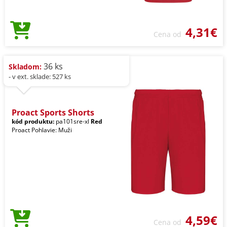
4,31€
Cena od
36 ks
Skladom:
- v ext. sklade: 527 ks
Proact Sports Shorts
kód produktu:
pa101sre-xl
Red
Proact Pohlavie: Muži
4,59€
Cena od