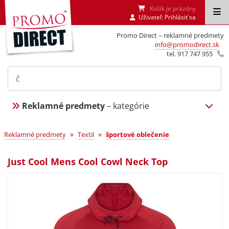
Košík je prázdny
Uživateľ:
Prihlásiť sa
Promo Direct – reklamné predmety
info@promodirect.sk
tel. 917 747 955
Reklamné predmety
– kategórie
»
»
Reklamné predmety
Textil
športové oblečenie
Just Cool Mens Cool Cowl Neck Top