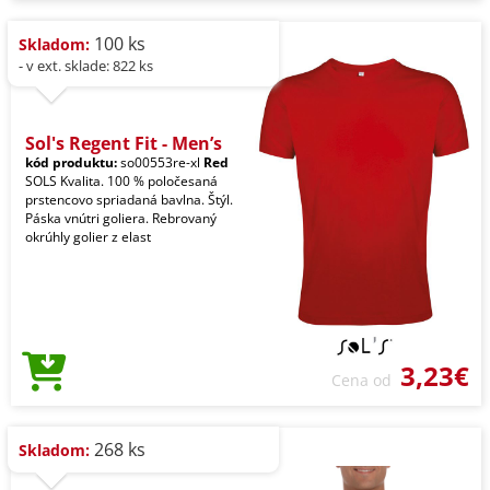
100 ks
Skladom:
- v ext. sklade: 822 ks
Sol's Regent Fit - Men’s
kód produktu:
so00553re-xl
Red
SOLS Kvalita. 100 % poločesaná
prstencovo spriadaná bavlna. Štýl.
Páska vnútri goliera. Rebrovaný
okrúhly golier z elast
3,23€
Cena od
268 ks
Skladom: