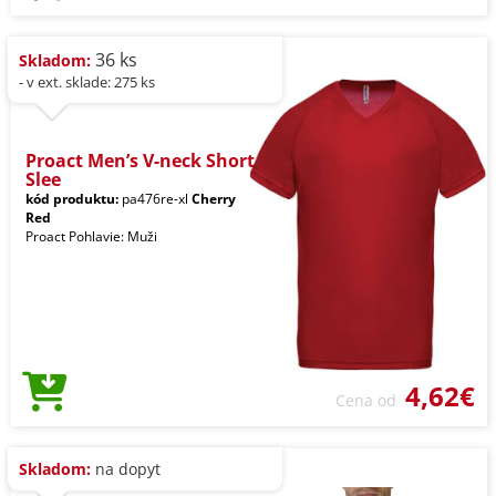
36 ks
Skladom:
- v ext. sklade: 275 ks
Proact Men’s V-neck Short
Slee
kód produktu:
pa476re-xl
Cherry
Red
Proact Pohlavie: Muži
4,62€
Cena od
Skladom:
na dopyt