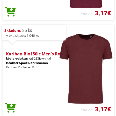
3,17€
Cena od
85 ks
Skladom:
- v ext. sklade: 1.046 ks
Kariban Bio150ic Men's Ro
kód produktu:
ka3025icwnh-xl
Heather Sport Dark Maroon
Kariban Pohlavie: Muži
3,17€
Cena od