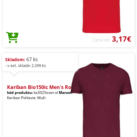
3,17€
Cena od
67 ks
Skladom:
- v ext. sklade: 2.299 ks
Kariban Bio150ic Men's Ro
kód produktu:
ka3025icwn-xl
Maroon
Kariban Pohlavie: Muži