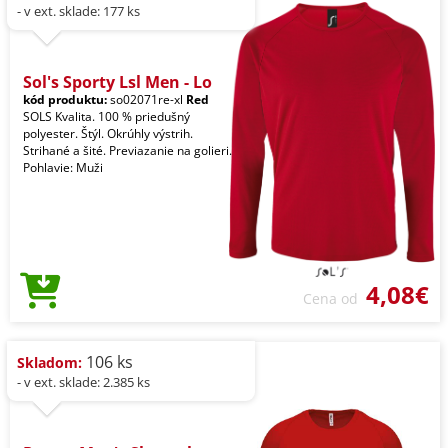
- v ext. sklade: 177 ks
Sol's Sporty Lsl Men - Lo
kód produktu:
so02071re-xl
Red
SOLS Kvalita. 100 % priedušný
polyester. Štýl. Okrúhly výstrih.
Strihané a šité. Previazanie na golieri.
Pohlavie: Muži
4,08€
Cena od
106 ks
Skladom:
- v ext. sklade: 2.385 ks