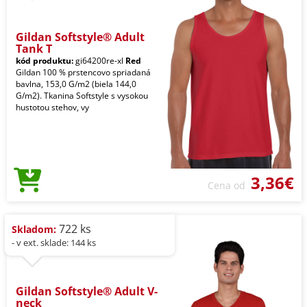
Gildan Softstyle® Adult
Tank T
kód produktu:
gi64200re-xl
Red
Gildan 100 % prstencovo spriadaná
bavlna, 153,0 G/m2 (biela 144,0
G/m2). Tkanina Softstyle s vysokou
hustotou stehov, vy
3,36€
Cena od
722 ks
Skladom:
- v ext. sklade: 144 ks
Gildan Softstyle® Adult V-
neck