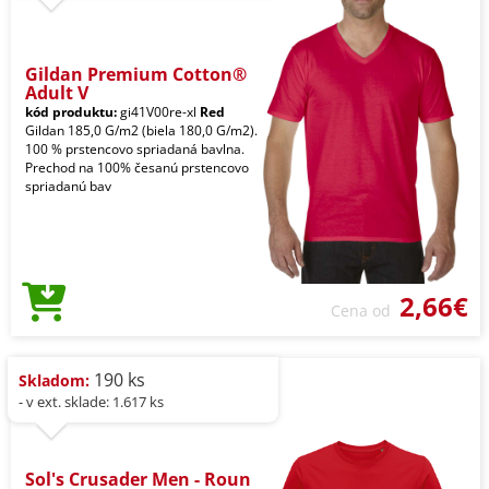
Gildan Premium Cotton®
Adult V
kód produktu:
gi41V00re-xl
Red
Gildan 185,0 G/m2 (biela 180,0 G/m2).
100 % prstencovo spriadaná bavlna.
Prechod na 100% česanú prstencovo
spriadanú bav
2,66€
Cena od
190 ks
Skladom:
- v ext. sklade: 1.617 ks
Sol's Crusader Men - Roun