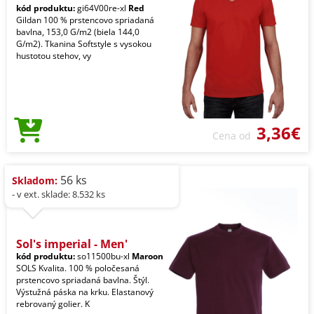
kód produktu:
gi64V00re-xl
Red
Gildan 100 % prstencovo spriadaná
bavlna, 153,0 G/m2 (biela 144,0
G/m2). Tkanina Softstyle s vysokou
hustotou stehov, vy
3,36€
Cena od
56 ks
Skladom:
- v ext. sklade: 8.532 ks
Sol's imperial - Men'
kód produktu:
so11500bu-xl
Maroon
SOLS Kvalita. 100 % poločesaná
prstencovo spriadaná bavlna. Štýl.
Výstužná páska na krku. Elastanový
rebrovaný golier. K