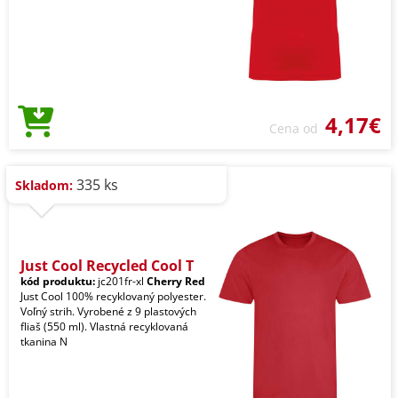
4,17€
Cena od
335 ks
Skladom:
Just Cool Recycled Cool T
kód produktu:
jc201fr-xl
Cherry Red
Just Cool 100% recyklovaný polyester.
Voľný strih. Vyrobené z 9 plastových
fliaš (550 ml). Vlastná recyklovaná
tkanina N