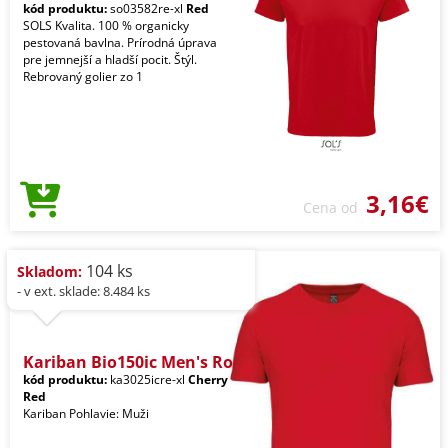
kód produktu:
so03582re-xl
Red
SOLS Kvalita. 100 % organicky
pestovaná bavlna. Prírodná úprava
pre jemnejší a hladší pocit. Štýl.
Rebrovaný golier zo 1
3,16€
Cena od
104 ks
Skladom:
- v ext. sklade: 8.484 ks
Kariban Bio150ic Men's Ro
kód produktu:
ka3025icre-xl
Cherry
Red
Kariban Pohlavie: Muži