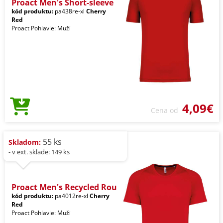
Proact Men's Short-sleeve
kód produktu:
pa438re-xl
Cherry
Red
Proact Pohlavie: Muži
4,09€
Cena od
55 ks
Skladom:
- v ext. sklade: 149 ks
Proact Men's Recycled Rou
kód produktu:
pa4012re-xl
Cherry
Red
Proact Pohlavie: Muži