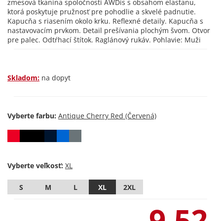
zmesová tkanina spoločnosti AWDis s obsahom elastanu,
ktorá poskytuje pružnosť pre pohodlie a skvelé padnutie.
Kapucňa s riasením okolo krku. Reflexné detaily. Kapucňa s
nastavovacím prvkom. Detail prešívania plochým švom. Otvor
pre palec. Odtŕhací štítok. Raglánový rukáv. Pohlavie: Muži
Skladom:
na dopyt
Vyberte farbu:
Vyberte veľkosť:
S
M
L
XL
2XL
9,52