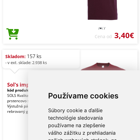
3,40€
Cena od
157 ks
Skladom:
- v ext. sklade: 2.938 ks
Sol's imperial - Men'
kód produktu:
so11500ci-xl
Garnet
Používame cookies
SOLS Kvalita. 100 % poločesaná
prstencovo spriadaná bavlna. Štýl.
Výstužná páska na krku. Elastanový
Súbory cookie a ďalšie
rebrovaný golier. K
technológie sledovania
používame na zlepšenie
vášho zážitku z prehliadania