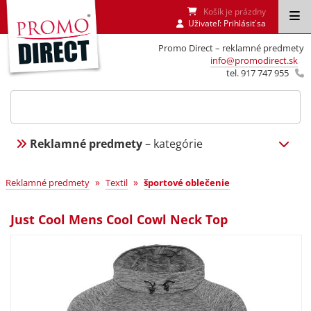
Košík je prázdny
Uživateľ:
Prihlásiť sa
Promo Direct – reklamné predmety
info@promodirect.sk
tel. 917 747 955
Reklamné predmety
– kategórie
»
»
Reklamné predmety
Textil
športové oblečenie
Just Cool Mens Cool Cowl Neck Top