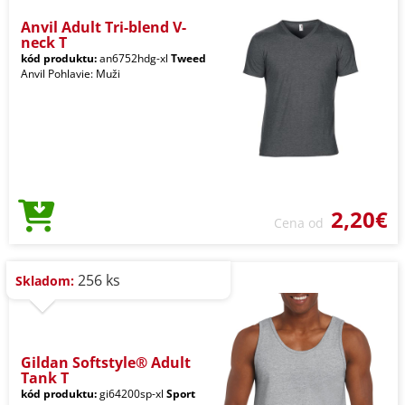
Anvil Adult Tri-blend V-
neck T
kód produktu:
an6752hdg-xl
Tweed
Anvil Pohlavie: Muži
2,20€
Cena od
256 ks
Skladom:
Gildan Softstyle® Adult
Tank T
kód produktu:
gi64200sp-xl
Sport