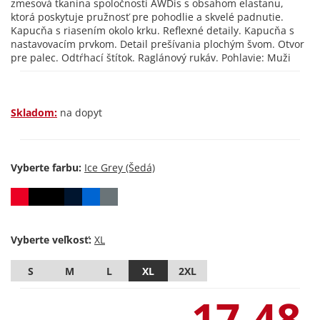
zmesová tkanina spoločnosti AWDis s obsahom elastanu,
ktorá poskytuje pružnosť pre pohodlie a skvelé padnutie.
Kapucňa s riasením okolo krku. Reflexné detaily. Kapucňa s
nastavovacím prvkom. Detail prešívania plochým švom. Otvor
pre palec. Odtŕhací štítok. Raglánový rukáv. Pohlavie: Muži
Skladom:
na dopyt
Vyberte farbu:
Vyberte veľkosť:
S
M
L
XL
2XL
17,48