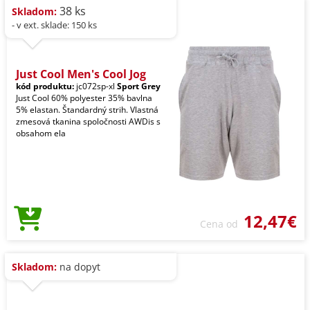
38 ks
Skladom:
- v ext. sklade: 150 ks
Just Cool Men's Cool Jog
kód produktu:
jc072sp-xl
Sport Grey
Just Cool 60% polyester 35% bavlna
5% elastan. Štandardný strih. Vlastná
zmesová tkanina spoločnosti AWDis s
obsahom ela
12,47€
Cena od
Skladom:
na dopyt