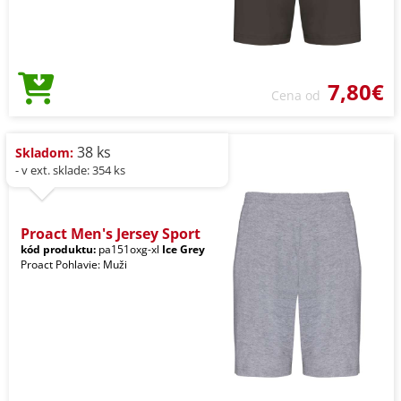
7,80€
Cena od
38 ks
Skladom:
- v ext. sklade: 354 ks
Proact Men's Jersey Sport
kód produktu:
pa151oxg-xl
Ice Grey
Proact Pohlavie: Muži