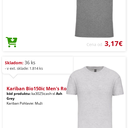
3,17€
Cena od
36 ks
Skladom:
- v ext. sklade: 1.814 ks
Kariban Bio150ic Men's Ro
kód produktu:
ka3025icash-xl
Ash
Grey
Kariban Pohlavie: Muži