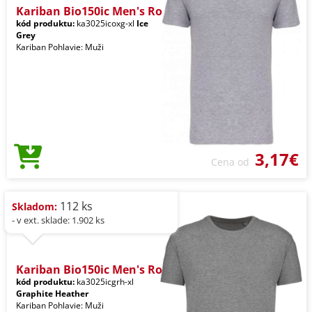
Kariban Bio150ic Men's Ro
kód produktu:
ka3025icoxg-xl
Ice
Grey
Kariban Pohlavie: Muži
3,17€
Cena od
112 ks
Skladom:
- v ext. sklade: 1.902 ks
Kariban Bio150ic Men's Ro
kód produktu:
ka3025icgrh-xl
Graphite Heather
Kariban Pohlavie: Muži