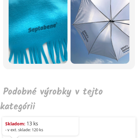
Podobné výrobky v tejto
kategórii
13 ks
Skladom:
- v ext. sklade: 120 ks