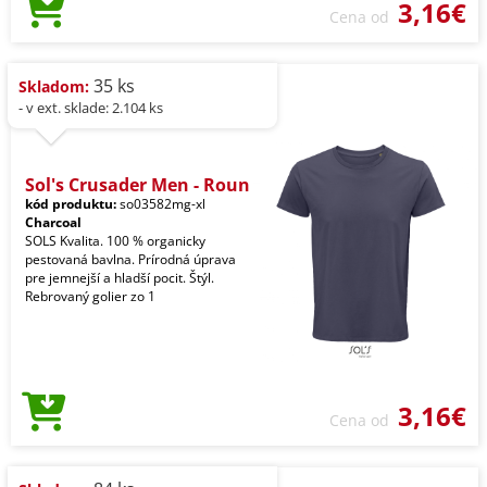
3,16€
Cena od
35 ks
Skladom:
- v ext. sklade: 2.104 ks
Sol's Crusader Men - Roun
kód produktu:
so03582mg-xl
Charcoal
SOLS Kvalita. 100 % organicky
pestovaná bavlna. Prírodná úprava
pre jemnejší a hladší pocit. Štýl.
Rebrovaný golier zo 1
3,16€
Cena od