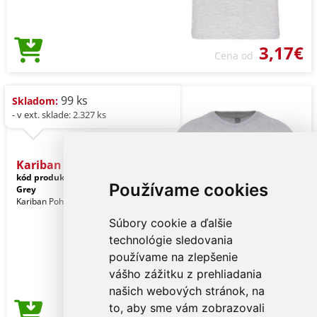
3,17€
Cena od
99 ks
Skladom:
- v ext. sklade: 2.327 ks
Kariban Bio150ic Men's Ro
kód produktu:
ka3025icsngr-xl
Ice
Používame cookies
Grey
Kariban Pohlavie: Muži
Súbory cookie a ďalšie
technológie sledovania
používame na zlepšenie
vášho zážitku z prehliadania
našich webových stránok, na
to, aby sme vám zobrazovali
3,17€