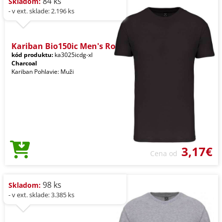
84 ks
Skladom:
- v ext. sklade: 2.196 ks
Kariban Bio150ic Men's Ro
kód produktu:
ka3025icdg-xl
Charcoal
Kariban Pohlavie: Muži
3,17€
Cena od
98 ks
Skladom:
- v ext. sklade: 3.385 ks