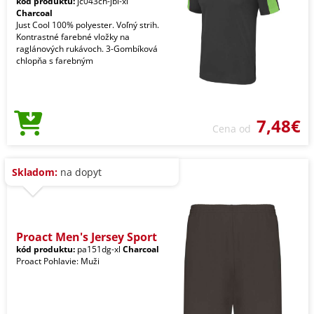
kód produktu:
jc043ch-jbl-xl
Charcoal
Just Cool 100% polyester. Voľný strih.
Kontrastné farebné vložky na
raglánových rukávoch. 3-Gombíková
chlopňa s farebným
7,48€
Cena od
Skladom:
na dopyt
Proact Men's Jersey Sport
kód produktu:
pa151dg-xl
Charcoal
Proact Pohlavie: Muži