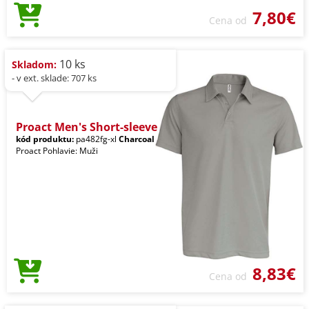
7,80€
Cena od
10 ks
Skladom:
- v ext. sklade: 707 ks
Proact Men's Short-sleeve
kód produktu:
pa482fg-xl
Charcoal
Proact Pohlavie: Muži
8,83€
Cena od