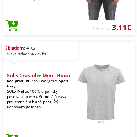
3,11€
Cena od
4 ks
Skladom:
- v ext. sklade: 4.775 ks
Sol's Crusader Men - Roun
kód produktu:
so03582gm-xl
Sport
Grey
SOLS Kvalita. 100 % organicky
pestovaná bavlna. Prírodná úprava
pre jemnejší a hladší pocit. Štýl.
Rebrovaný golier zo 1