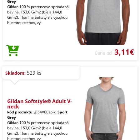
Grey
Gildan 100 % prstencovo spriadaná
bavlna, 153,0 G/m2 (biela 144,0
G/m2). Tkanina Softstyle s vysokou
hustotou stehov, vy
3,11€
Cena od
529 ks
Skladom:
Gildan Softstyle® Adult V-
neck
kód produktu:
gi64V00sp-xl
Sport
Grey
Gildan 100 % prstencovo spriadaná
bavlna, 153,0 G/m2 (biela 144,0
G/m2). Tkanina Softstyle s vysokou
hustotou stehov, vy