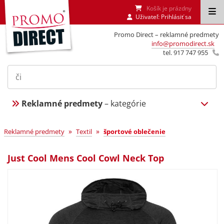
Košík je prázdny
Uživateľ:
Prihlásiť sa
Promo Direct – reklamné predmety
info@promodirect.sk
tel. 917 747 955
Reklamné predmety
– kategórie
»
»
Reklamné predmety
Textil
športové oblečenie
Just Cool Mens Cool Cowl Neck Top