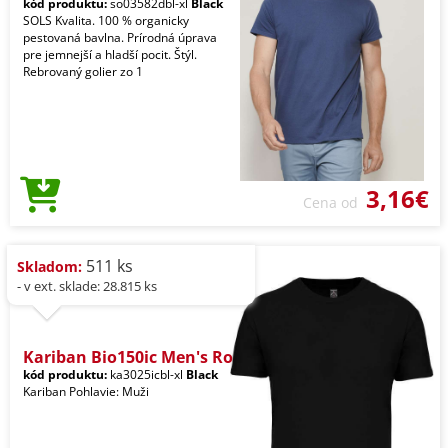
kód produktu:
so03582dbl-xl
Black
SOLS Kvalita. 100 % organicky
pestovaná bavlna. Prírodná úprava
pre jemnejší a hladší pocit. Štýl.
Rebrovaný golier zo 1
3,16€
Cena od
511 ks
Skladom:
- v ext. sklade: 28.815 ks
Kariban Bio150ic Men's Ro
kód produktu:
ka3025icbl-xl
Black
Kariban Pohlavie: Muži