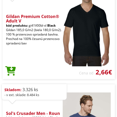
Gildan Premium Cotton®
Adult V
kód produktu:
gi41V00bl-xl
Black
Gildan 185,0 G/m2 (biela 180,0 G/m2).
100 % prstencovo spriadaná bavlna.
Prechod na 100% česanú prstencovo
spriadanú bav
2,66€
Cena od
3.326 ks
Skladom:
- v ext. sklade: 8.484 ks
Sol's Crusader Men - Roun