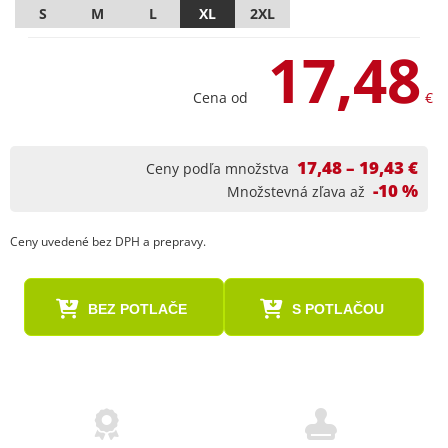
S
M
L
XL
2XL
17,48
Cena od
€
17,48 – 19,43 €
Ceny podľa množstva
-10 %
Množstevná zľava až
Ceny uvedené bez DPH a prepravy.
BEZ POTLAČE
S POTLAČOU