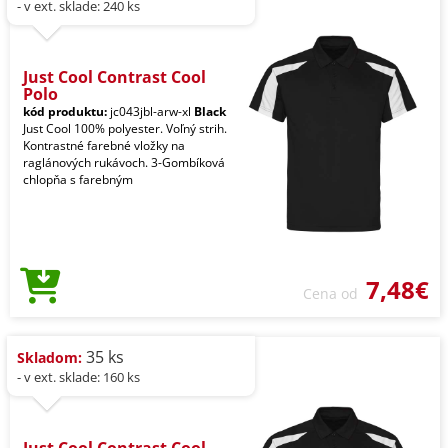
- v ext. sklade: 240 ks
Just Cool Contrast Cool
Polo
kód produktu:
jc043jbl-arw-xl
Black
Just Cool 100% polyester. Voľný strih.
Kontrastné farebné vložky na
raglánových rukávoch. 3-Gombíková
chlopňa s farebným
7,48€
Cena od
35 ks
Skladom:
- v ext. sklade: 160 ks
Just Cool Contrast Cool