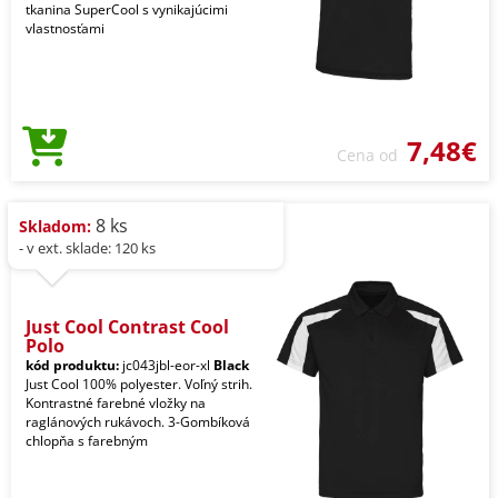
tkanina SuperCool s vynikajúcimi
vlastnosťami
7,48€
Cena od
8 ks
Skladom:
- v ext. sklade: 120 ks
Just Cool Contrast Cool
Polo
kód produktu:
jc043jbl-eor-xl
Black
Just Cool 100% polyester. Voľný strih.
Kontrastné farebné vložky na
raglánových rukávoch. 3-Gombíková
chlopňa s farebným