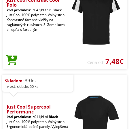
Polo
kód produktu:
jc043jbl-fr-xl
Black
Just Cool 100% polyester. Voľný strih.
Kontrastné farebné vložky na
raglánových rukávoch. 3-Gombíková
chlopňa s farebným
7,48€
Cena od
39 ks
Skladom:
- v ext. sklade: 50 ks
Just Cool Supercool
Performanc
kód produktu:
jc011jbl-xl
Black
Just Cool 100% polyester. Voľný strih.
Ergonomické bočné panely. Vylepšená