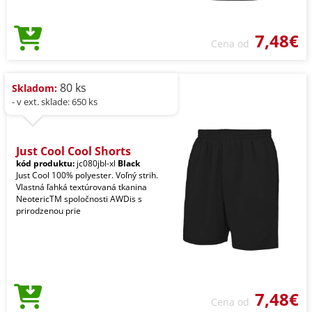
7,48€
Cena od
80 ks
Skladom:
- v ext. sklade: 650 ks
Just Cool Cool Shorts
kód produktu:
jc080jbl-xl
Black
Just Cool 100% polyester. Voľný strih.
Vlastná ľahká textúrovaná tkanina
NeotericTM spoločnosti AWDis s
prirodzenou prie
7,48€
Cena od