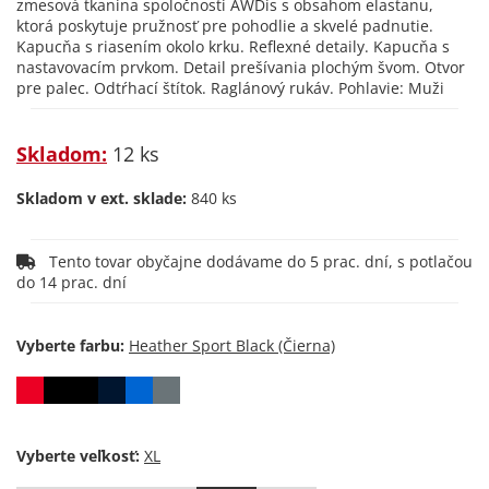
zmesová tkanina spoločnosti AWDis s obsahom elastanu,
ktorá poskytuje pružnosť pre pohodlie a skvelé padnutie.
Kapucňa s riasením okolo krku. Reflexné detaily. Kapucňa s
nastavovacím prvkom. Detail prešívania plochým švom. Otvor
pre palec. Odtŕhací štítok. Raglánový rukáv. Pohlavie: Muži
Skladom:
12 ks
Skladom v ext. sklade:
840 ks
Tento tovar obyčajne dodávame do 5 prac. dní, s potlačou
do 14 prac. dní
Vyberte farbu:
Vyberte veľkosť: