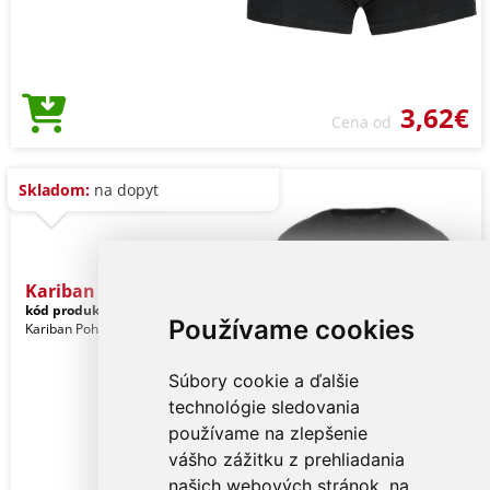
3,62€
Cena od
Skladom:
na dopyt
Kariban Men's Short-sleev
kód produktu:
ka398bl-xl
Black
Používame cookies
Kariban Pohlavie: Muži
Súbory cookie a ďalšie
technológie sledovania
používame na zlepšenie
vášho zážitku z prehliadania
našich webových stránok, na