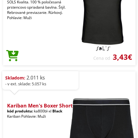
SOLS Kvalita. 100 % poločesaná
prstencovo spriadaná bavlna. Štýl.
Rebrované previazanie. Rúrkový.
Pohlavie: Muži
3,43€
Cena od
2.011 ks
Skladom:
- v ext. sklade: 5.057 ks
Kariban Men's Boxer Short
kód produktu:
ka800bl-xl
Black
Kariban Pohlavie: Muži