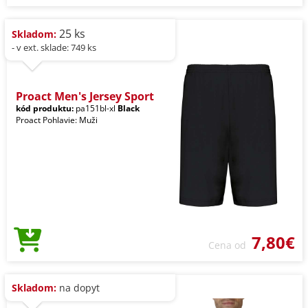
25 ks
Skladom:
- v ext. sklade: 749 ks
Proact Men's Jersey Sport
kód produktu:
pa151bl-xl
Black
Proact Pohlavie: Muži
7,80€
Cena od
Skladom:
na dopyt