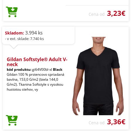
3,23€
Cena od
3.994 ks
Skladom:
- v ext. sklade: 7.740 ks
Gildan Softstyle® Adult V-
neck
kód produktu:
gi64V00bl-xl
Black
Gildan 100 % prstencovo spriadaná
bavlna, 153,0 G/m2 (biela 144,0
G/m2). Tkanina Softstyle s vysokou
hustotou stehov, vy
3,36€
Cena od