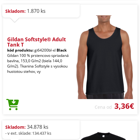
1.870 ks
Skladom:
Gildan Softstyle® Adult
Tank T
kód produktu:
gi64200bl-xl
Black
Gildan 100 % prstencovo spriadaná
bavlna, 153,0 G/m2 (biela 144,0
G/m2). Tkanina Softstyle s vysokou
hustotou stehov, vy
3,36€
Cena od
34.878 ks
Skladom:
- v ext. sklade: 134.437 ks