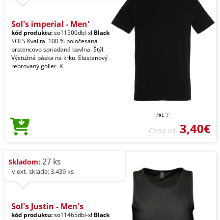
Sol's imperial - Men'
kód produktu:
so11500dbl-xl
Black
SOLS Kvalita. 100 % poločesaná
prstencovo spriadaná bavlna. Štýl.
Výstužná páska na krku. Elastanový
rebrovaný golier. K
3,40€
Cena od
27 ks
Skladom:
- v ext. sklade: 3.439 ks
Sol's Justin - Men's
kód produktu:
so11465dbl-xl
Black