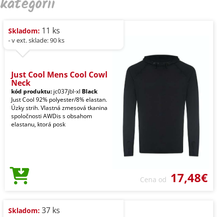
kategórii
11 ks
Skladom:
- v ext. sklade: 90 ks
Just Cool Mens Cool Cowl
Neck
kód produktu:
jc037jbl-xl
Black
Just Cool 92% polyester/8% elastan.
Úzky strih. Vlastná zmesová tkanina
spoločnosti AWDis s obsahom
elastanu, ktorá posk
17,48€
Cena od
37 ks
Skladom: