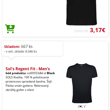
3,17€
Cena od
667 ks
Skladom:
- v ext. sklade: 8.346 ks
Sol's Regent Fit - Men’s
kód produktu:
so00553dbl-xl
Black
SOLS Kvalita. 100 % poločesaná
prstencovo spriadaná bavlna. Štýl.
Páska vnútri goliera. Rebrovaný
okrúhly golier z elast