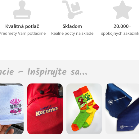
Kvalitná potlač
Skladom
20.000+
Predmety Vám potlačíme
Reálne počty na sklade
spokojných zákazní
ncie – Inšpirujte sa…