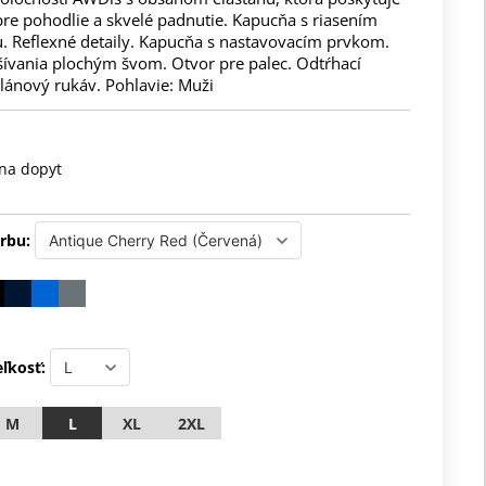
pre pohodlie a skvelé padnutie. Kapucňa s riasením
u. Reflexné detaily. Kapucňa s nastavovacím prvkom.
šívania plochým švom. Otvor pre palec. Odtŕhací
glánový rukáv. Pohlavie: Muži
na dopyt
rbu:
ľkosť:
M
L
XL
2XL