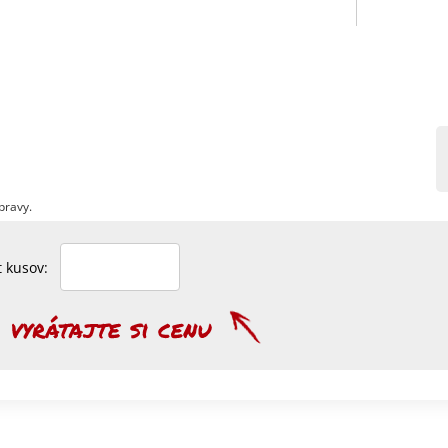
pravy.
et kusov: