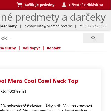
Košík je prázdny
Uživateľ:
Prihlásiť sa
né predmety a darčeky
 predmety
| e-mail:
info@promodirect.sk
| tel: 917 747 955
|
|
še služby
Váš dopyt
Kontakt
ool Mens Cool Cowl Neck Top
ktu:
jc037rem-l
92% polyester/8% elastan. Úzky strih. Vlastná zmesová
poločnosti AWDis s obsahom elastanu, ktorá poskytuje