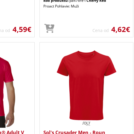
kód produktu:
pa476re-l
Cherry Red
Proact Pohlavie: Muži
4,59€
4,62€
na od
Cena od
n® Adult V
Sol's Crusader Men - Roun