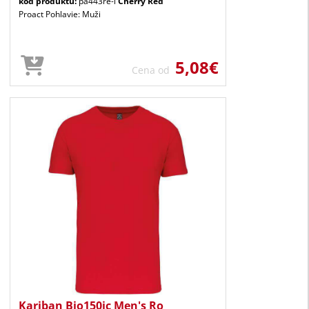
kód produktu:
pa443re-l
Cherry Red
Proact Pohlavie: Muži
5,08€
Cena od
Kariban Bio150ic Men's Ro