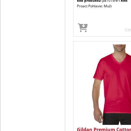
kód produktu:
pa101sre-l
Red
Proact Pohlavie: Muži
Ce
Gildan Premium Cotto