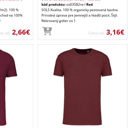
kód produktu:
so03582re-l
Red
G/m2). 100 %
SOLS Kvalita. 100 % organicky pestovaná bavlna.
rechod na 100%
Prírodná úprava pre jemnejší a hladší pocit. Štýl.
v
Rebrovaný golier zo 1
2,66€
3,16€
na od
Cena od