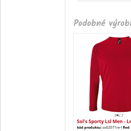
Podobné výrobk
Sol's Sporty Lsl Men - L
kód produktu:
so02071re-l
Red