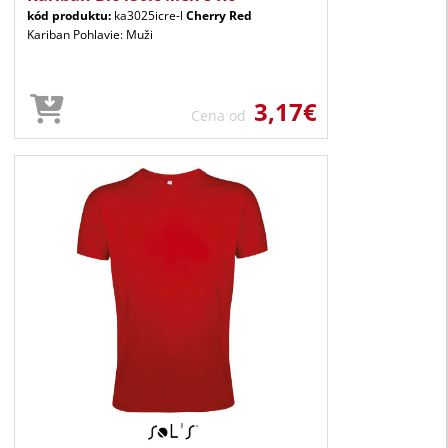
kód produktu:
ka3025icre-l
Cherry Red
Kariban Pohlavie: Muži
3,17€
Cena od