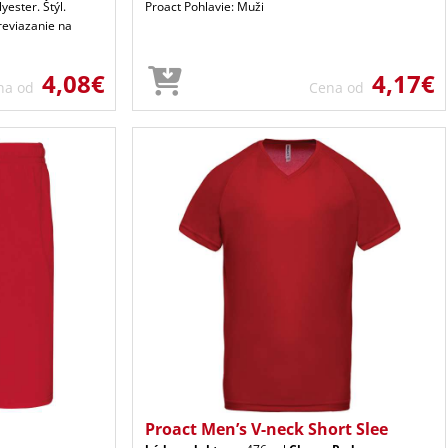
yester. Štýl.
Proact Pohlavie: Muži
Previazanie na
4,08€
4,17€
na od
Cena od
Proact Men’s V-neck Short Slee