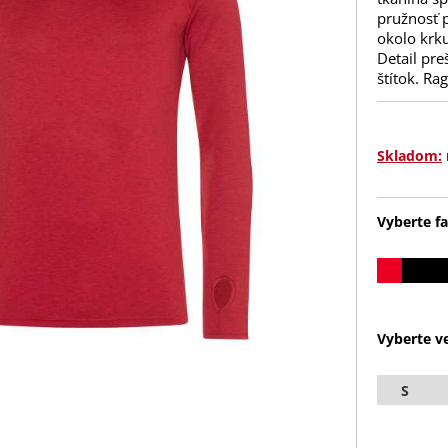
pružnosť 
okolo krk
Detail pre
štítok. Ra
Skladom:
Vyberte fa
Vyberte ve
S