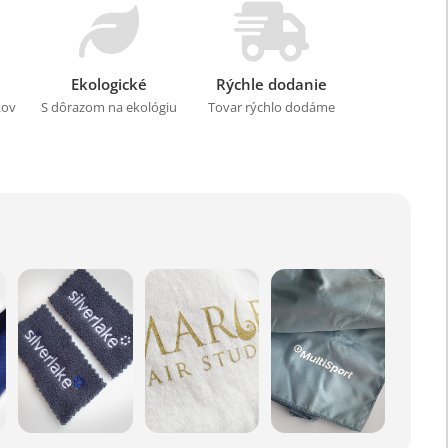
Ekologické
Rýchle dodanie
kov
S dôrazom na ekológiu
Tovar rýchlo dodáme