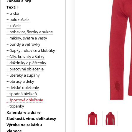
Zábava a hry
Textil
− tričká
− polokošele
− košele
− nohavice, šortky a sukne
− mikiny, svetre a vesty
− bundy a vetrovky
− čiapky, rukavice a klobúky
− šály, kravaty a šatky
− dáždniky a pláštenky
− pracovné oblečenie
− uteráky a župany
− obrusy a deky
− detské oblečenie
− spodná bielizeň
− športové oblečenie
− topánky
Kalendáre a diáre
Sladkosti, víno, delikatesy
Výroba na zakázku
Vianoce