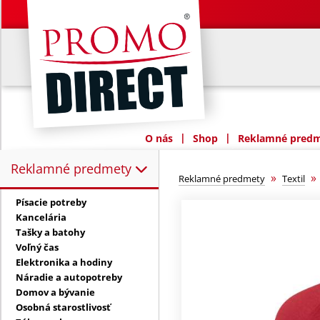
|
|
O nás
Shop
Reklamné predme
Reklamné predmety
Reklamné predmety:
»
Reklamné predmety
Textil
Písacie potreby
Kancelária
Tašky a batohy
Voľný čas
Elektronika a hodiny
Náradie a autopotreby
Domov a bývanie
Osobná starostlivosť