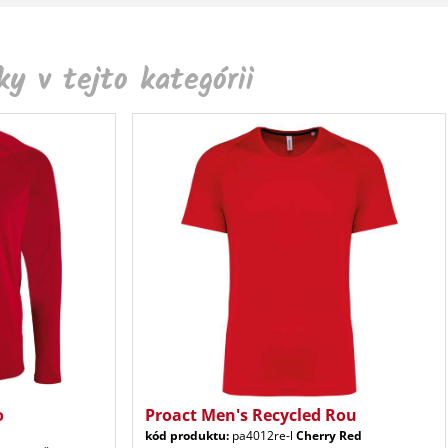
y v tejto kategórii
o
Proact Men's Recycled Rou
kód produktu:
pa4012re-l
Cherry Red