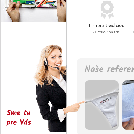
Firma s tradíciou
21 rokov na trhu
Naše refere
Sme tu
pre Vás