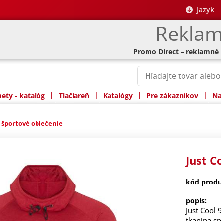
Jazyk
Reklam
Promo Direct – reklamné
|
|
|
|
ty - katalóg
Tlačiareň
Katalógy
Pre zákazníkov
Na
»
športové oblečenie
Just C
kód produ
popis:
Just Cool 
tkanina s