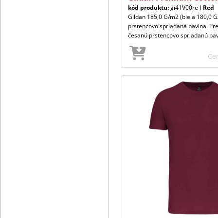
kód produktu:
gi41V00re-l
Red
Gildan 185,0 G/m2 (biela 180,0 
prstencovo spriadaná bavlna. P
česanú prstencovo spriadanú ba
Ce