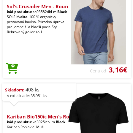
Sol's Crusader Men - Roun
kód produktu:
so03582dbl-m
Black
SOLS Kvalita. 100 % organicky
pestovaná bavlna. Prírodná úprava
pre jemnejší a hladší pocit. Štýl.
Rebrovaný golier zo 1
3,16€
Cena od
408 ks
Skladom:
- v ext. sklade: 35.951 ks
Kariban Bio150ic Men's Ro
kód produktu:
ka3025icbl-m
Black
Kariban Pohlavie: Muži