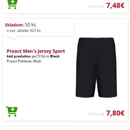
7,48€
Cena od
50 ks
Skladom:
- v ext. sklade: 927 ks
Proact Men's Jersey Sport
kód produktu:
pa151bl-m
Black
Proact Pohlavie: Muži
7,80€
Cena od