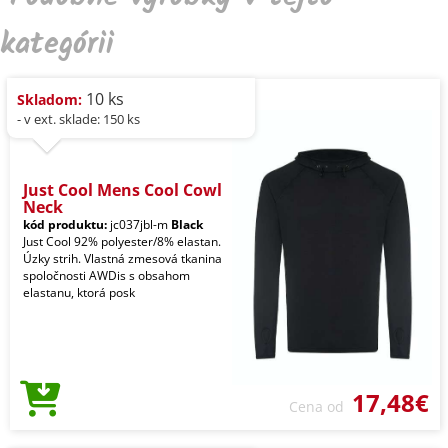
kategórii
10 ks
Skladom:
- v ext. sklade: 150 ks
Just Cool Mens Cool Cowl
Neck
kód produktu:
jc037jbl-m
Black
Just Cool 92% polyester/8% elastan.
Úzky strih. Vlastná zmesová tkanina
spoločnosti AWDis s obsahom
elastanu, ktorá posk
17,48€
Cena od