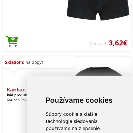
3,62€
Cena od
Skladom:
na dopyt
Kariban Men's Short-sleev
kód produktu:
ka398bl-m
Black
Používame cookies
Kariban Pohlavie: Muži
Súbory cookie a ďalšie
technológie sledovania
používame na zlepšenie