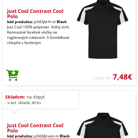
Just Cool Contrast Cool
Polo
kód produktu:
jc043jbl-fr-m
Black
Just Cool 100% polyester. Voľný strih.
Kontrastné farebné vložky na
raglánových rukávoch. 3-Gombíková
chlopňa s farebným
7,48€
Cena od
Skladom:
na dopyt
- v ext. sklade: 40 ks
Just Cool Contrast Cool
Polo
kód produktu:
jc043jbl-eor-m
Black