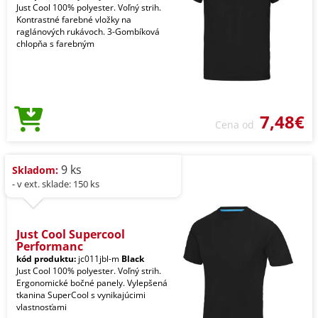
Just Cool 100% polyester. Voľný strih.
Kontrastné farebné vložky na
raglánových rukávoch. 3-Gombíková
chlopňa s farebným
7,48€
Cena od
9 ks
Skladom:
- v ext. sklade: 150 ks
Just Cool Supercool
Performanc
kód produktu:
jc011jbl-m
Black
Just Cool 100% polyester. Voľný strih.
Ergonomické bočné panely. Vylepšená
tkanina SuperCool s vynikajúcimi
vlastnosťami