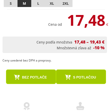
S
M
L
XL
2XL
17,48
Cena od
€
17,48 – 19,43 €
Ceny podľa množstva
-10 %
Množstevná zľava až
Ceny uvedené bez DPH a prepravy.
BEZ POTLAČE
S POTLAČOU