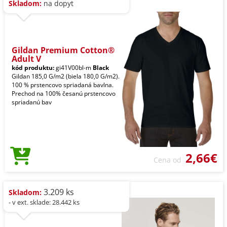
Skladom:
na dopyt
Gildan Premium Cotton®
Adult V
kód produktu:
gi41V00bl-m
Black
Gildan 185,0 G/m2 (biela 180,0 G/m2).
100 % prstencovo spriadaná bavlna.
Prechod na 100% česanú prstencovo
spriadanú bav
2,66€
Cena od
3.209 ks
Skladom:
- v ext. sklade: 28.442 ks