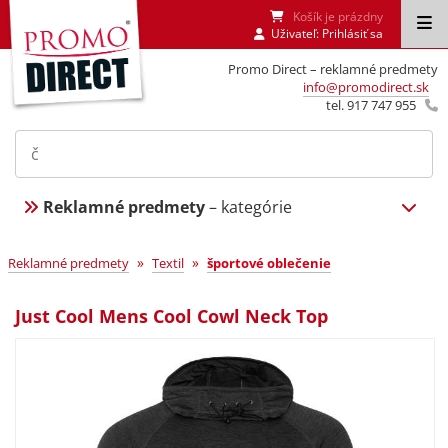
Košík je prázdny
Uživateľ:
Prihlásiť sa
Promo Direct – reklamné predmety
info@promodirect.sk
tel. 917 747 955
Reklamné predmety
– kategórie
»
»
Reklamné predmety
Textil
športové oblečenie
Just Cool Mens Cool Cowl Neck Top