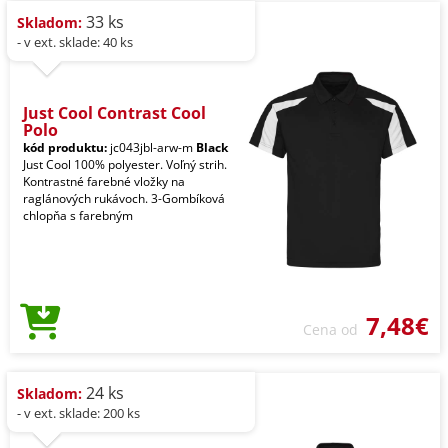
33 ks
Skladom:
- v ext. sklade: 40 ks
Just Cool Contrast Cool
Polo
kód produktu:
jc043jbl-arw-m
Black
Just Cool 100% polyester. Voľný strih.
Kontrastné farebné vložky na
raglánových rukávoch. 3-Gombíková
chlopňa s farebným
7,48€
Cena od
24 ks
Skladom:
- v ext. sklade: 200 ks