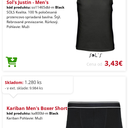
Sol's Justin - Men's
kód produktu:
so11465dbl-m
Black
SOLS Kvalita. 100 % poločesaná
prstencovo spriadaná bavlna. Štýl.
Rebrované previazanie. Rúrkový.
Pohlavie: Muži
3,43€
Cena od
1.280 ks
Skladom:
- v ext. sklade: 9.984 ks
Kariban Men's Boxer Short
kód produktu:
ka800bl-m
Black
Kariban Pohlavie: Muži