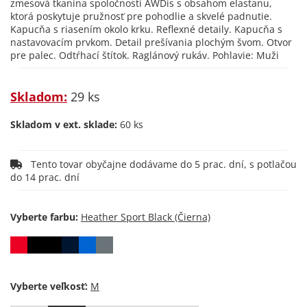
zmesová tkanina spoločnosti AWDis s obsahom elastanu,
ktorá poskytuje pružnosť pre pohodlie a skvelé padnutie.
Kapucňa s riasením okolo krku. Reflexné detaily. Kapucňa s
nastavovacím prvkom. Detail prešívania plochým švom. Otvor
pre palec. Odtŕhací štítok. Raglánový rukáv. Pohlavie: Muži
Skladom:
29 ks
Skladom v ext. sklade:
60 ks
Tento tovar obyčajne dodávame do 5 prac. dní, s potlačou
do 14 prac. dní
Vyberte farbu:
Vyberte veľkosť: