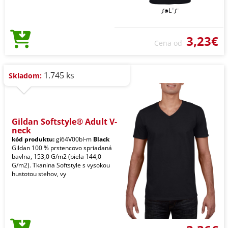
3,23€
Cena od
1.745 ks
Skladom:
Gildan Softstyle® Adult V-
neck
kód produktu:
gi64V00bl-m
Black
Gildan 100 % prstencovo spriadaná
bavlna, 153,0 G/m2 (biela 144,0
G/m2). Tkanina Softstyle s vysokou
hustotou stehov, vy