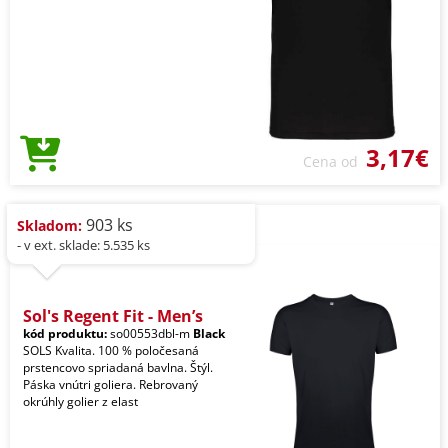
3,17€
Cena od
903 ks
Skladom:
- v ext. sklade: 5.535 ks
Sol's Regent Fit - Men’s
kód produktu:
so00553dbl-m
Black
SOLS Kvalita. 100 % poločesaná
prstencovo spriadaná bavlna. Štýl.
Páska vnútri goliera. Rebrovaný
okrúhly golier z elast