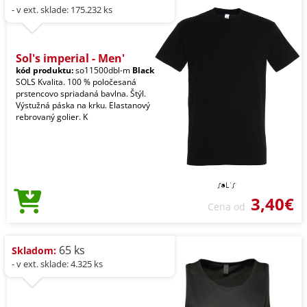
- v ext. sklade: 175.232 ks
Sol's imperial - Men'
kód produktu:
so11500dbl-m
Black
SOLS Kvalita. 100 % poločesaná
prstencovo spriadaná bavlna. Štýl.
Výstužná páska na krku. Elastanový
rebrovaný golier. K
3,40€
Cena od
65 ks
Skladom:
- v ext. sklade: 4.325 ks