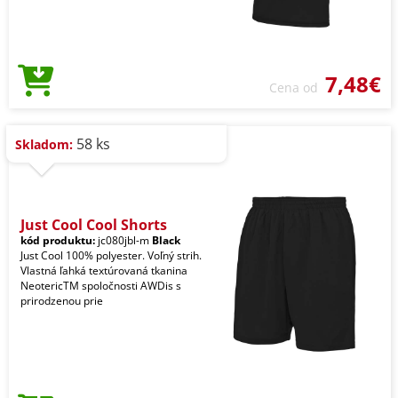
7,48€
Cena od
58 ks
Skladom:
Just Cool Cool Shorts
kód produktu:
jc080jbl-m
Black
Just Cool 100% polyester. Voľný strih.
Vlastná ľahká textúrovaná tkanina
NeotericTM spoločnosti AWDis s
prirodzenou prie