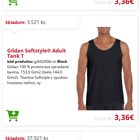
3,36€
Cena od
3.521 ks
Skladom:
Gildan Softstyle® Adult
Tank T
kód produktu:
gi64200bl-m
Black
Gildan 100 % prstencovo spriadaná
bavlna, 153,0 G/m2 (biela 144,0
G/m2). Tkanina Softstyle s vysokou
hustotou stehov, vy
3,36€
Cena od
37.921 ks
Skladom: