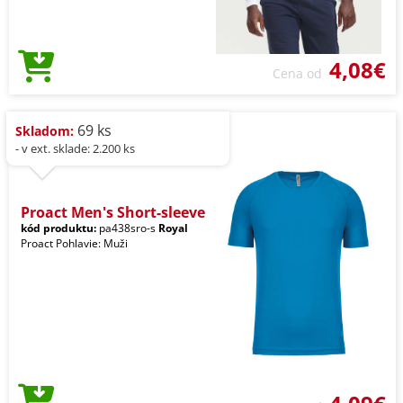
4,08€
Cena od
69 ks
Skladom:
- v ext. sklade: 2.200 ks
Proact Men's Short-sleeve
kód produktu:
pa438sro-s
Royal
Proact Pohlavie: Muži