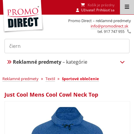
Košík je prázdny
Uživateľ:
Prihlásiť sa
Promo Direct – reklamné predmety
info@promodirect.sk
tel. 917 747 955
Reklamné predmety
– kategórie
»
»
Reklamné predmety
Textil
športové oblečenie
Just Cool Mens Cool Cowl Neck Top