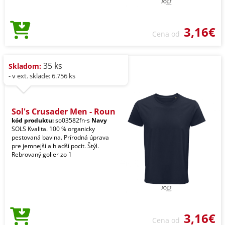
3,16€
Cena od
35 ks
Skladom:
- v ext. sklade: 6.756 ks
Sol's Crusader Men - Roun
kód produktu:
so03582fn-s
Navy
SOLS Kvalita. 100 % organicky
pestovaná bavlna. Prírodná úprava
pre jemnejší a hladší pocit. Štýl.
Rebrovaný golier zo 1
3,16€
Cena od