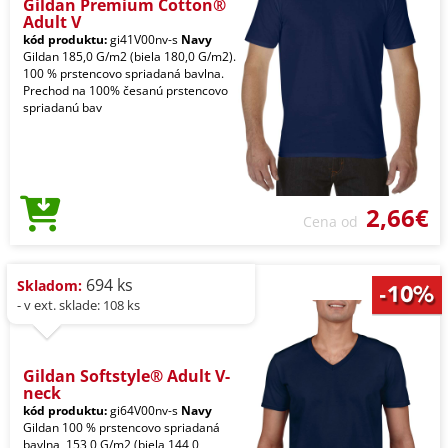
Gildan Premium Cotton®
Adult V
kód produktu:
gi41V00nv-s
Navy
Gildan 185,0 G/m2 (biela 180,0 G/m2).
100 % prstencovo spriadaná bavlna.
Prechod na 100% česanú prstencovo
spriadanú bav
2,66€
Cena od
694 ks
Skladom:
- v ext. sklade: 108 ks
Gildan Softstyle® Adult V-
neck
kód produktu:
gi64V00nv-s
Navy
Gildan 100 % prstencovo spriadaná
bavlna, 153,0 G/m2 (biela 144,0