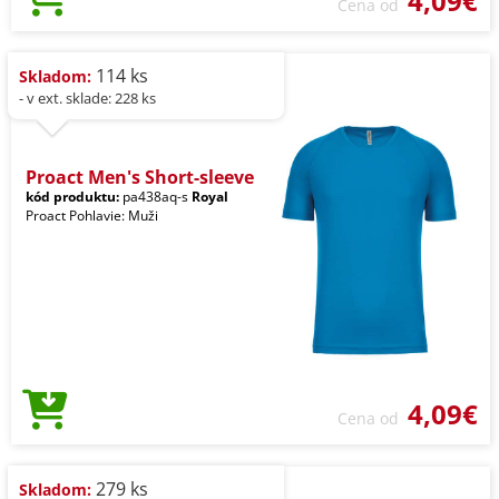
4,09€
Cena od
114 ks
Skladom:
- v ext. sklade: 228 ks
Proact Men's Short-sleeve
kód produktu:
pa438aq-s
Royal
Proact Pohlavie: Muži
4,09€
Cena od
279 ks
Skladom: