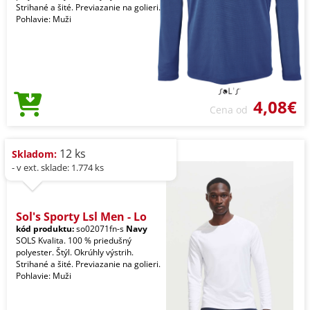
Strihané a šité. Previazanie na golieri.
Pohlavie: Muži
4,08€
Cena od
12 ks
Skladom:
- v ext. sklade: 1.774 ks
Sol's Sporty Lsl Men - Lo
kód produktu:
so02071fn-s
Navy
SOLS Kvalita. 100 % priedušný
polyester. Štýl. Okrúhly výstrih.
Strihané a šité. Previazanie na golieri.
Pohlavie: Muži