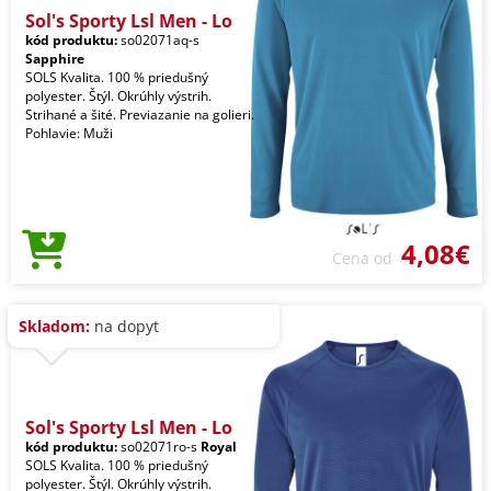
Sol's Sporty Lsl Men - Lo
kód produktu:
so02071aq-s
Sapphire
SOLS Kvalita. 100 % priedušný
polyester. Štýl. Okrúhly výstrih.
Strihané a šité. Previazanie na golieri.
Pohlavie: Muži
4,08€
Cena od
Skladom:
na dopyt
Sol's Sporty Lsl Men - Lo
kód produktu:
so02071ro-s
Royal
SOLS Kvalita. 100 % priedušný
polyester. Štýl. Okrúhly výstrih.