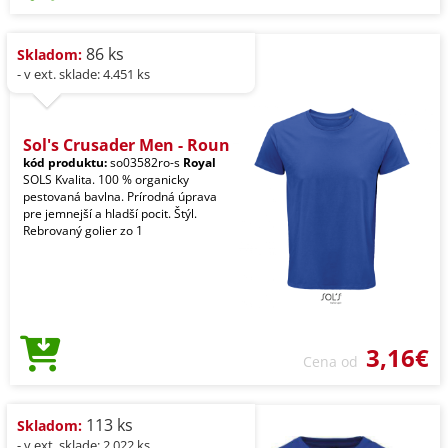
86 ks
Skladom:
- v ext. sklade: 4.451 ks
Sol's Crusader Men - Roun
kód produktu:
so03582ro-s
Royal
SOLS Kvalita. 100 % organicky
pestovaná bavlna. Prírodná úprava
pre jemnejší a hladší pocit. Štýl.
Rebrovaný golier zo 1
3,16€
Cena od
113 ks
Skladom:
- v ext. sklade: 2.022 ks