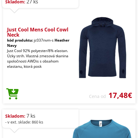
27 ks
Skladom:
Just Cool Mens Cool Cowl
Neck
kód produktu:
jc037nvm-s
Heather
Navy
Just Cool 92% polyester/8% elastan.
Úzky strih. Vlastná zmesová tkanina
spoločnosti AWDis s obsahom
elastanu, ktorá posk
17,48€
Cena od
7 ks
Skladom:
- v ext. sklade: 860 ks