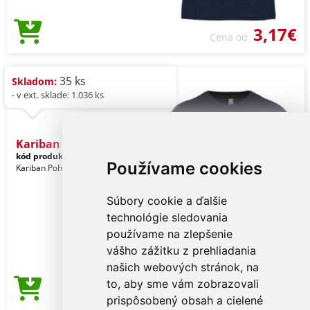
3,17€
Cena od
35 ks
Skladom:
- v ext. sklade: 1.036 ks
Kariban Bio150ic Men's Ro
kód produktu:
ka3025icdeeb-s
Navy
Používame cookies
Kariban Pohlavie: Muži
Súbory cookie a ďalšie
technológie sledovania
používame na zlepšenie
vášho zážitku z prehliadania
našich webových stránok, na
to, aby sme vám zobrazovali
3,17€
Cena od
prispôsobený obsah a cielené