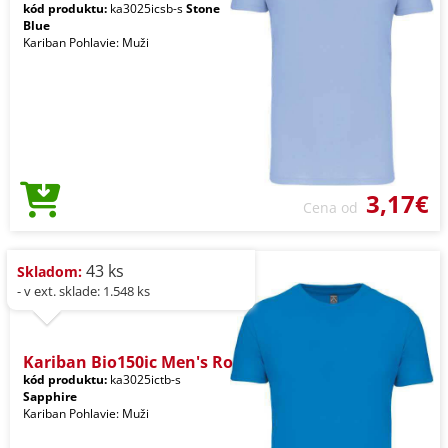
kód produktu:
ka3025icsb-s
Stone
Blue
Kariban Pohlavie: Muži
3,17€
Cena od
43 ks
Skladom:
- v ext. sklade: 1.548 ks
Kariban Bio150ic Men's Ro
kód produktu:
ka3025ictb-s
Sapphire
Kariban Pohlavie: Muži