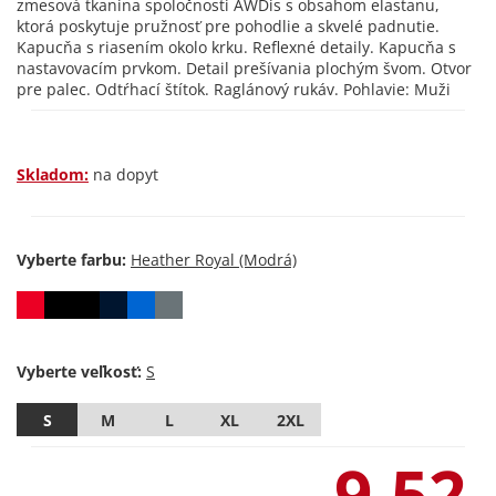
zmesová tkanina spoločnosti AWDis s obsahom elastanu,
ktorá poskytuje pružnosť pre pohodlie a skvelé padnutie.
Kapucňa s riasením okolo krku. Reflexné detaily. Kapucňa s
nastavovacím prvkom. Detail prešívania plochým švom. Otvor
pre palec. Odtŕhací štítok. Raglánový rukáv. Pohlavie: Muži
Skladom:
na dopyt
Vyberte farbu:
Vyberte veľkosť:
S
M
L
XL
2XL
9,52