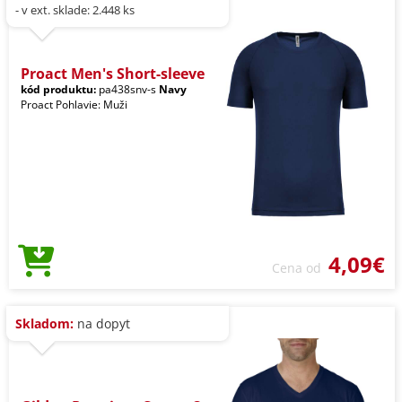
- v ext. sklade: 2.448 ks
Proact Men's Short-sleeve
kód produktu:
pa438snv-s
Navy
Proact Pohlavie: Muži
4,09€
Cena od
Skladom:
na dopyt