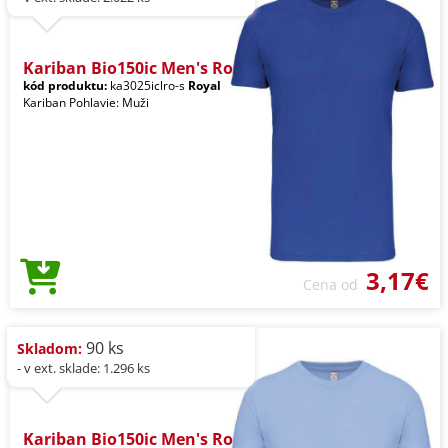
Kariban Bio150ic Men's Ro
kód produktu:
ka3025iclro-s
Royal
Kariban Pohlavie: Muži
3,17€
Cena od
90 ks
Skladom:
- v ext. sklade: 1.296 ks
Kariban Bio150ic Men's Ro