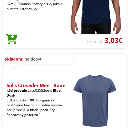
G/m2). Tkanina Softstyle s vysokou
hustotou stehov, vy
3,03€
Cena od
Skladom:
na dopyt
Sol's Crusader Men - Roun
kód produktu:
so03582de-s
Blue
Dusk
SOLS Kvalita. 100 % organicky
pestovaná bavlna. Prírodná úprava
pre jemnejší a hladší pocit. Štýl.
Rebrovaný golier zo 1