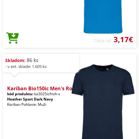
3,17€
Cena od
86 ks
Skladom:
- v ext. sklade: 1.605 ks
Kariban Bio150ic Men's Ro
kód produktu:
ka3025icfnvh-s
Heather Sport Dark Navy
Kariban Pohlavie: Muži