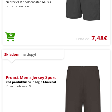
NeotericTM spoločnosti AWDis s
prirodzenou prie
7,48€
Cena od
Skladom:
na dopyt
Proact Men's Jersey Sport
kód produktu:
pa151dg-s
Charcoal
Proact Pohlavie: Muži