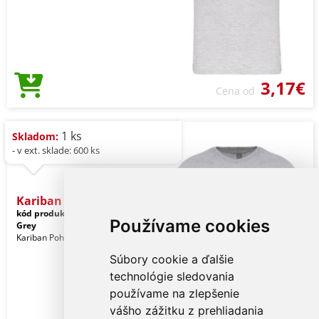
3,17€
Cena od
1 ks
Skladom:
- v ext. sklade: 600 ks
Kariban Bio150ic Men's Ro
kód produktu:
ka3025icsngr-s
Ice
Používame cookies
Grey
Kariban Pohlavie: Muži
Súbory cookie a ďalšie
technológie sledovania
používame na zlepšenie
vášho zážitku z prehliadania