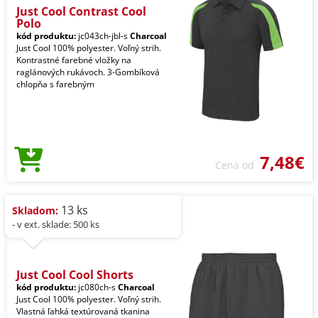
Just Cool Contrast Cool
Polo
kód produktu:
jc043ch-jbl-s
Charcoal
Just Cool 100% polyester. Voľný strih.
Kontrastné farebné vložky na
raglánových rukávoch. 3-Gombíková
chlopňa s farebným
7,48€
Cena od
13 ks
Skladom:
- v ext. sklade: 500 ks
Just Cool Cool Shorts
kód produktu:
jc080ch-s
Charcoal
Just Cool 100% polyester. Voľný strih.
Vlastná ľahká textúrovaná tkanina