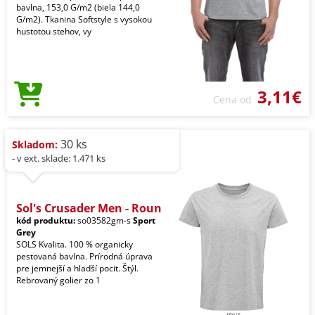
bavlna, 153,0 G/m2 (biela 144,0
G/m2). Tkanina Softstyle s vysokou
hustotou stehov, vy
3,11€
Cena od
30 ks
Skladom:
- v ext. sklade: 1.471 ks
Sol's Crusader Men - Roun
kód produktu:
so03582gm-s
Sport
Grey
SOLS Kvalita. 100 % organicky
pestovaná bavlna. Prírodná úprava
pre jemnejší a hladší pocit. Štýl.
Rebrovaný golier zo 1