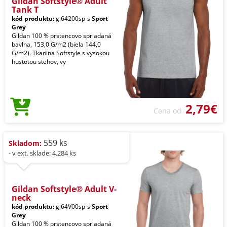
Gildan Softstyle® Adult
Tank T
kód produktu:
gi64200sp-s
Sport
Grey
Gildan 100 % prstencovo spriadaná
bavlna, 153,0 G/m2 (biela 144,0
G/m2). Tkanina Softstyle s vysokou
hustotou stehov, vy
2,79€
Cena od
559 ks
Skladom:
- v ext. sklade: 4.284 ks
Gildan Softstyle® Adult V-
neck
kód produktu:
gi64V00sp-s
Sport
Grey
Gildan 100 % prstencovo spriadaná