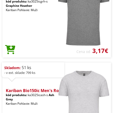
kód produktu:
ka3025icgrh-s
Graphite Heather
Kariban Pohlavie: Muži
3,17€
Cena od
51 ks
Skladom:
- v ext. sklade: 799 ks
Kariban Bio150ic Men's Ro
kód produktu:
ka3025icash-s
Ash
Grey
Kariban Pohlavie: Muži