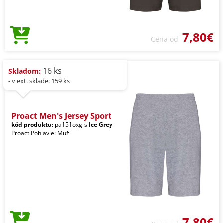
7,80€
Cena od
16 ks
Skladom:
- v ext. sklade: 159 ks
Proact Men's Jersey Sport
kód produktu:
pa151oxg-s
Ice Grey
Proact Pohlavie: Muži
7,80€