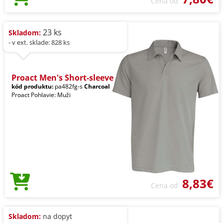
Cena od
23 ks
Skladom:
- v ext. sklade: 828 ks
Proact Men's Short-sleeve
kód produktu:
pa482fg-s
Charcoal
Proact Pohlavie: Muži
8,83€
Cena od
Skladom:
na dopyt