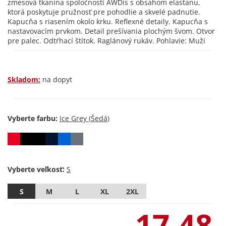
zmesová tkanina spoločnosti AWDis s obsahom elastanu,
ktorá poskytuje pružnosť pre pohodlie a skvelé padnutie.
Kapucňa s riasením okolo krku. Reflexné detaily. Kapucňa s
nastavovacím prvkom. Detail prešívania plochým švom. Otvor
pre palec. Odtŕhací štítok. Raglánový rukáv. Pohlavie: Muži
Skladom:
na dopyt
Vyberte farbu:
Vyberte veľkosť:
S
M
L
XL
2XL
17,48