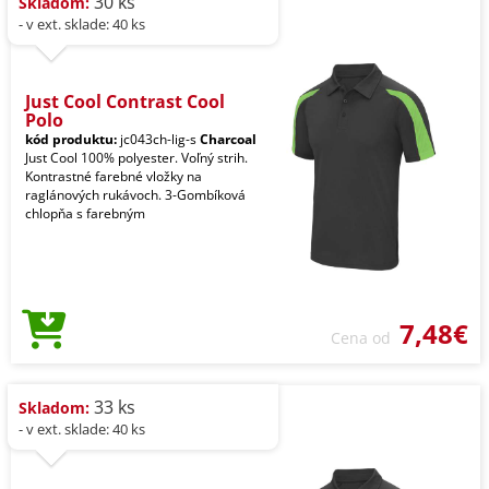
30 ks
Skladom:
- v ext. sklade: 40 ks
Just Cool Contrast Cool
Polo
kód produktu:
jc043ch-lig-s
Charcoal
Just Cool 100% polyester. Voľný strih.
Kontrastné farebné vložky na
raglánových rukávoch. 3-Gombíková
chlopňa s farebným
7,48€
Cena od
33 ks
Skladom:
- v ext. sklade: 40 ks