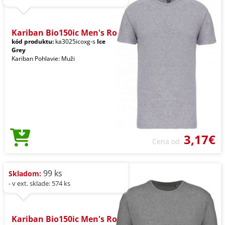
Kariban Bio150ic Men's Ro
kód produktu:
ka3025icoxg-s
Ice
Grey
Kariban Pohlavie: Muži
3,17€
Cena od
99 ks
Skladom:
- v ext. sklade: 574 ks
Kariban Bio150ic Men's Ro