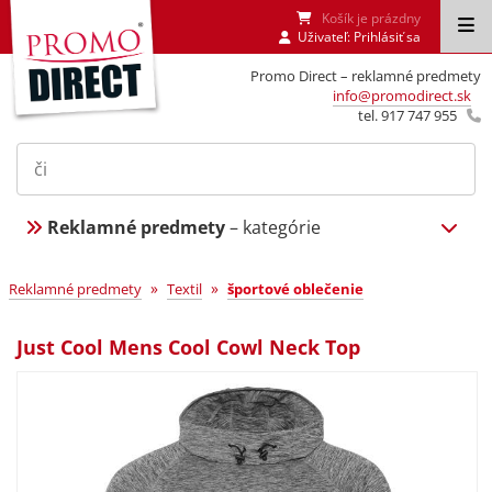
Košík je prázdny
Uživateľ:
Prihlásiť sa
Promo Direct – reklamné predmety
info@promodirect.sk
tel. 917 747 955
Reklamné predmety
– kategórie
»
»
Reklamné predmety
Textil
športové oblečenie
Just Cool Mens Cool Cowl Neck Top