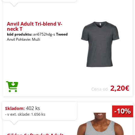
Anvil Adult Tri-blend V-
neck T
kód produktu:
an6752hdg-s
Tweed
Anvil Pohlavie: Muži
2,20€
Cena od
402 ks
Skladom:
- v ext. sklade: 1.656 ks