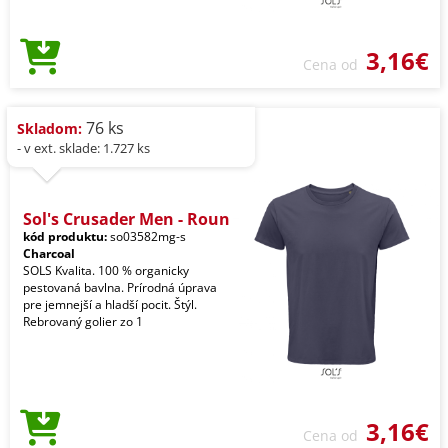
3,16€
Cena od
76 ks
Skladom:
- v ext. sklade: 1.727 ks
Sol's Crusader Men - Roun
kód produktu:
so03582mg-s
Charcoal
SOLS Kvalita. 100 % organicky
pestovaná bavlna. Prírodná úprava
pre jemnejší a hladší pocit. Štýl.
Rebrovaný golier zo 1
3,16€
Cena od