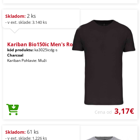
2 ks
Skladom:
- v ext. sklade: 3.140 ks
Kariban Bio150ic Men's Ro
kód produktu:
ka3025icdg-s
Charcoal
Kariban Pohlavie: Muži
3,17€
Cena od
61 ks
Skladom:
- v ext. sklade: 1.226 ks