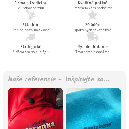
Firma s tradíciou
Kvalitná potlač
21 rokov na trhu
Predmety Vám potlačíme
Skladom
20.000+
Reálne počty na sklade
spokojných zákazníkov
Ekologické
Rýchle dodanie
S dôrazom na ekológiu
Tovar rýchlo dodáme
Naše referencie – Inšpirujte sa…