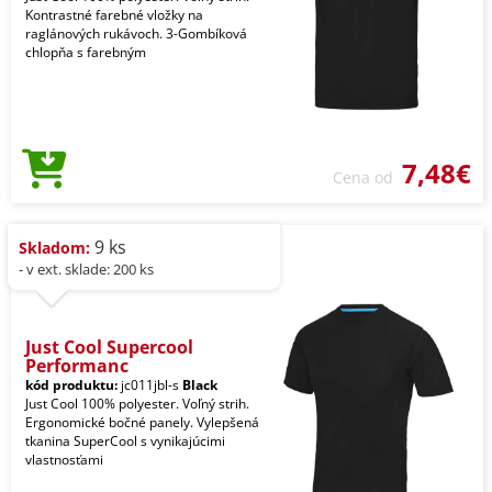
Kontrastné farebné vložky na
raglánových rukávoch. 3-Gombíková
chlopňa s farebným
7,48€
Cena od
9 ks
Skladom:
- v ext. sklade: 200 ks
Just Cool Supercool
Performanc
kód produktu:
jc011jbl-s
Black
Just Cool 100% polyester. Voľný strih.
Ergonomické bočné panely. Vylepšená
tkanina SuperCool s vynikajúcimi
vlastnosťami