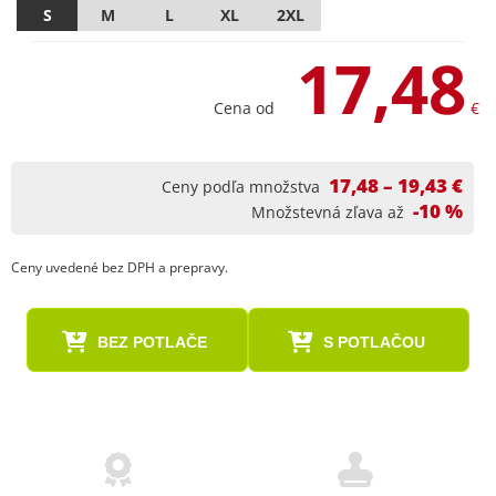
S
M
L
XL
2XL
17,48
Cena od
€
17,48 – 19,43 €
Ceny podľa množstva
-10 %
Množstevná zľava až
Ceny uvedené bez DPH a prepravy.
BEZ POTLAČE
S POTLAČOU