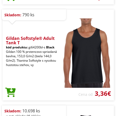
790 ks
Skladom:
Gildan Softstyle® Adult
Tank T
kód produktu:
gi64200bl-s
Black
Gildan 100 % prstencovo spriadaná
bavlna, 153,0 G/m2 (biela 144,0
G/m2). Tkanina Softstyle s vysokou
hustotou stehov, vy
3,36€
Cena od
10.698 ks
Skladom:
- v ext. sklade: 95.102 ks