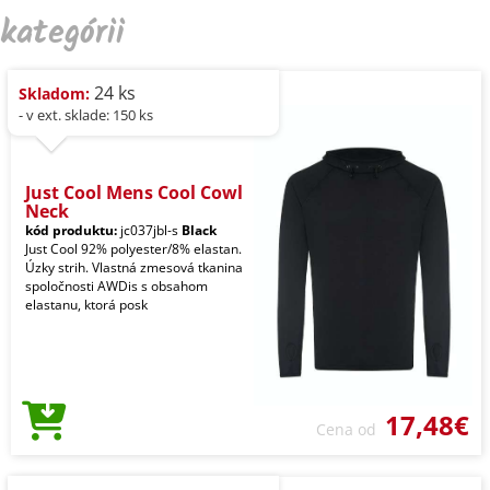
kategórii
24 ks
Skladom:
- v ext. sklade: 150 ks
Just Cool Mens Cool Cowl
Neck
kód produktu:
jc037jbl-s
Black
Just Cool 92% polyester/8% elastan.
Úzky strih. Vlastná zmesová tkanina
spoločnosti AWDis s obsahom
elastanu, ktorá posk
17,48€
Cena od