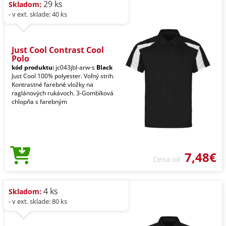
29 ks
Skladom:
- v ext. sklade: 40 ks
Just Cool Contrast Cool
Polo
kód produktu:
jc043jbl-arw-s
Black
Just Cool 100% polyester. Voľný strih.
Kontrastné farebné vložky na
raglánových rukávoch. 3-Gombíková
chlopňa s farebným
7,48€
Cena od
4 ks
Skladom:
- v ext. sklade: 80 ks