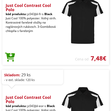
Just Cool Contrast Cool
Polo
kód produktu:
jc043jbl-fr-s
Black
Just Cool 100% polyester. Voľný strih.
Kontrastné farebné vložky na
raglánových rukávoch. 3-Gombíková
chlopňa s farebným
7,48€
Cena od
29 ks
Skladom:
- v ext. sklade: 120 ks
Just Cool Contrast Cool
Polo
kód produktu:
jc043jbl-eor-s
Black
Just Cool 100% polyester. Voľný strih.