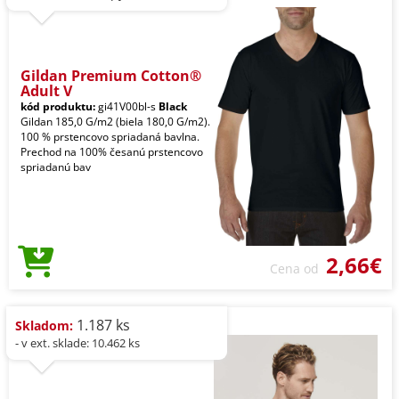
Gildan Premium Cotton®
Adult V
kód produktu:
gi41V00bl-s
Black
Gildan 185,0 G/m2 (biela 180,0 G/m2).
100 % prstencovo spriadaná bavlna.
Prechod na 100% česanú prstencovo
spriadanú bav
2,66€
Cena od
1.187 ks
Skladom:
- v ext. sklade: 10.462 ks