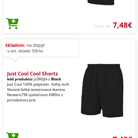
7,48€
Cena od
Skladom:
na dopyt
- v ext. sklade: 550 ks
Just Cool Cool Shorts
kód produktu:
jc080jbl-s
Black
Just Cool 100% polyester. Voľný strih.
Vlastná ľahká textúrovaná tkanina
NeotericTM spoločnosti AWDis s
prirodzenou prie