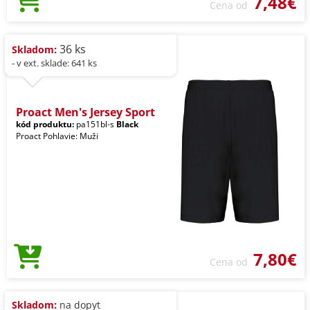
7,48€
Cena od
36 ks
Skladom:
- v ext. sklade: 641 ks
Proact Men's Jersey Sport
kód produktu:
pa151bl-s
Black
Proact Pohlavie: Muži
7,80€
Cena od
Skladom:
na dopyt