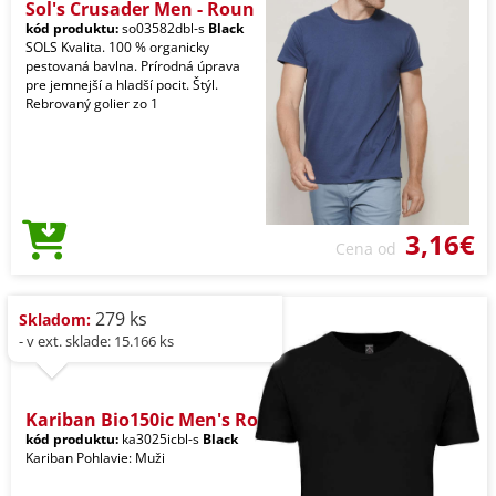
Sol's Crusader Men - Roun
kód produktu:
so03582dbl-s
Black
SOLS Kvalita. 100 % organicky
pestovaná bavlna. Prírodná úprava
pre jemnejší a hladší pocit. Štýl.
Rebrovaný golier zo 1
3,16€
Cena od
279 ks
Skladom:
- v ext. sklade: 15.166 ks
Kariban Bio150ic Men's Ro
kód produktu:
ka3025icbl-s
Black
Kariban Pohlavie: Muži