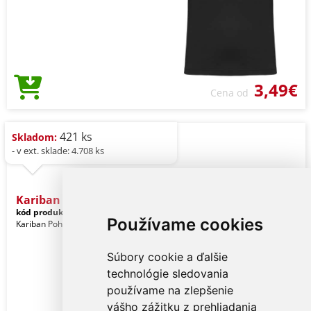
3,49€
Cena od
421 ks
Skladom:
- v ext. sklade: 4.708 ks
Kariban Men's Boxer Short
kód produktu:
ka800bl-s
Black
Používame cookies
Kariban Pohlavie: Muži
Súbory cookie a ďalšie
technológie sledovania
používame na zlepšenie
vášho zážitku z prehliadania