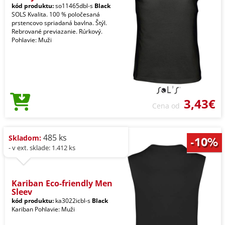
kód produktu:
so11465dbl-s
Black
SOLS Kvalita. 100 % poločesaná
prstencovo spriadaná bavlna. Štýl.
Rebrované previazanie. Rúrkový.
Pohlavie: Muži
3,43€
Cena od
485 ks
Skladom:
- v ext. sklade: 1.412 ks
Kariban Eco-friendly Men
Sleev
kód produktu:
ka3022icbl-s
Black
Kariban Pohlavie: Muži