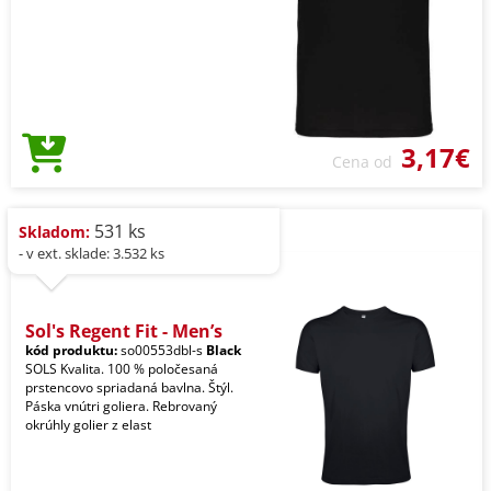
3,17€
Cena od
531 ks
Skladom:
- v ext. sklade: 3.532 ks
Sol's Regent Fit - Men’s
kód produktu:
so00553dbl-s
Black
SOLS Kvalita. 100 % poločesaná
prstencovo spriadaná bavlna. Štýl.
Páska vnútri goliera. Rebrovaný
okrúhly golier z elast