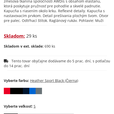
zmesová tkanina spoločnosti AWDis s obsahom elastanu,
ktorá poskytuje pružnosť pre pohodlie a skvelé padnutie.
Kapucňa s riasením okolo krku. Reflexné detaily. Kapucňa s
nastavovacím prvkom. Detail prešívania plochým švom. Otvor
pre palec. Odtŕhací štítok. Raglánový rukáv. Pohlavie: Muži
Skladom:
29 ks
Skladom v ext. sklade:
690 ks
Tento tovar obyčajne dodávame do 5 prac. dní, s potlačou
do 14 prac. dní
Vyberte farbu:
Vyberte veľkosť: