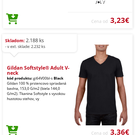
3,23€
Cena od
2.188 ks
Skladom:
- v ext. sklade: 2.232 ks
Gildan Softstyle® Adult V-
neck
kód produktu:
gi64V00bl-s
Black
Gildan 100 % prstencovo spriadaná
bavlna, 153,0 G/m2 (biela 144,0
G/m2). Tkanina Softstyle s vysokou
hustotou stehov, vy
3,36€
Cena od