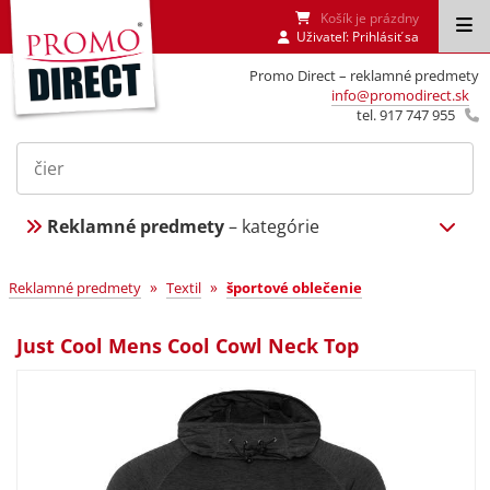
Košík je prázdny
Uživateľ:
Prihlásiť sa
Promo Direct – reklamné predmety
info@promodirect.sk
tel. 917 747 955
Reklamné predmety
– kategórie
»
»
Reklamné predmety
Textil
športové oblečenie
Just Cool Mens Cool Cowl Neck Top