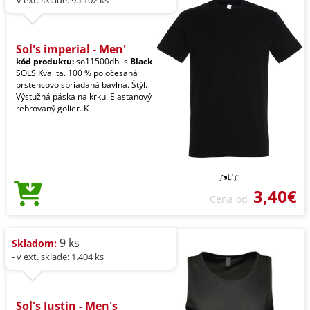
Sol's imperial - Men'
kód produktu:
so11500dbl-s
Black
SOLS Kvalita. 100 % poločesaná
prstencovo spriadaná bavlna. Štýl.
Výstužná páska na krku. Elastanový
rebrovaný golier. K
3,40€
Cena od
9 ks
Skladom:
- v ext. sklade: 1.404 ks
Sol's Justin - Men's